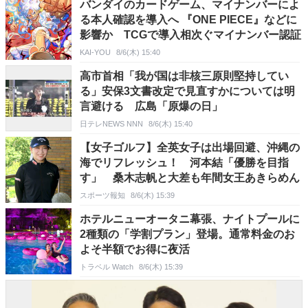
バンダイのカードゲーム、マイナンバーによ
る本人確認を導入へ 『ONE PIECE』などに
影響か TCGで導入相次ぐマイナンバー認証
KAI-YOU
8/6(木) 15:40
高市首相「我が国は非核三原則堅持してい
る」安保3文書改定で見直すかについては明
言避ける 広島「原爆の日」
日テレNEWS NNN
8/6(木) 15:40
【女子ゴルフ】全英女子は出場回避、沖縄の
海でリフレッシュ！ 河本結「優勝を目指
す」 桑木志帆と大差も年間女王あきらめん
スポーツ報知
8/6(木) 15:39
ホテルニューオータニ幕張、ナイトプールに
2種類の「学割プラン」登場。通常料金のお
よそ半額でお得に夜活
トラベル Watch
8/6(木) 15:39