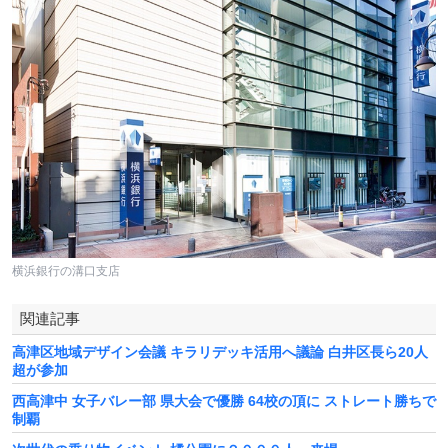
横浜銀行の溝口支店
関連記事
高津区地域デザイン会議 キラリデッキ活用へ議論 白井区長ら20人
超が参加
西高津中 女子バレー部 県大会で優勝 64校の頂に ストレート勝ちで
制覇