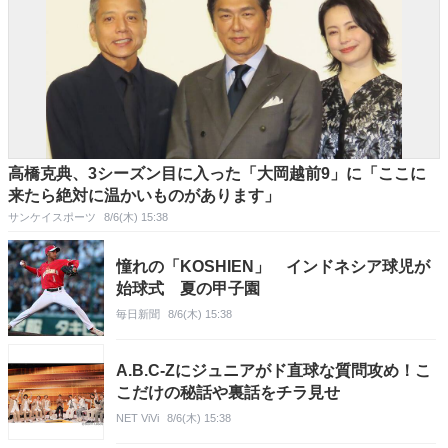
高橋克典、3シーズン目に入った「大岡越前9」に「ここに
来たら絶対に温かいものがあります」
サンケイスポーツ
8/6(木) 15:38
憧れの「KOSHIEN」 インドネシア球児が
始球式 夏の甲子園
毎日新聞
8/6(木) 15:38
A.B.C-Zにジュニアがド直球な質問攻め！こ
こだけの秘話や裏話をチラ見せ
NET ViVi
8/6(木) 15:38