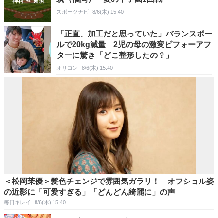
スポーツナビ
8/6(木) 15:40
「正直、加工だと思っていた」バランスボー
ルで20kg減量 2児の母の激変ビフォーアフ
ターに驚き「どこ整形したの？」
オリコン
8/6(木) 15:40
＜松岡茉優＞髪色チェンジで雰囲気ガラリ！ オフショル姿
の近影に「可愛すぎる」「どんどん綺麗に」の声
毎日キレイ
8/6(木) 15:40