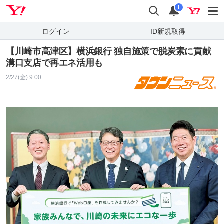
Yahoo! JAPAN
検索
通知
i
ログイン
ID新規取得
【川崎市高津区】横浜銀行 独自施策で脱炭素に貢献
溝口支店で再エネ活用も
2/27(金) 9:00