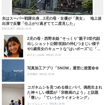
夫はスーパー戦隊出身…2児の母・女優が「美女」 地上波
出演で反響「仕上がり過ぎてて二度見した」
ENCOUNT
8/6(木) 15:41
2児の母・西野未姫 “そっくり”親子3世代顔
出しショット公開!笑顔の仲むつまじい様子
や1歳長女のキュートな“はいポーズ”に「素
敵な家族」
めざましmedia
8/6(木) 15:40
写真加工アプリ「SNOW」運営に措置命令
共同通信
8/6(木) 15:40
コガネムシを見つめる猫とパパ、偶然生まれ
た神々しい構図が「宗教画のよう」と話題
「尊い」「ていうかライオンキング」
まいどなニュース
8/6(木) 15:40