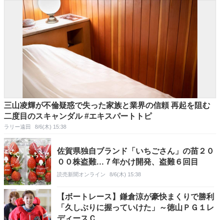
三山凌輝が不倫疑惑で失った家族と業界の信頼 再起を阻む
二度目のスキャンダル #エキスパートトピ
ラリー遠田
8/6(木) 15:38
佐賀県独自ブランド「いちごさん」の苗２０
００株盗難…７年かけ開発、盗難６回目
読売新聞オンライン
8/6(木) 15:38
【ボートレース】鎌倉涼が豪快まくりで勝利
「久しぶりに握っていけた」～徳山ＰＧ１レ
ディースＣ