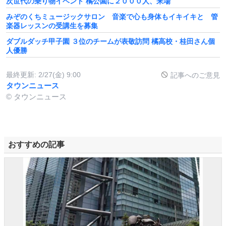
次世代の乗り物イベント 橘公園に２０００人、来場
みぞのくちミュージックサロン 音楽で心も身体もイキイキと 管
楽器レッスンの受講生を募集
ダブルダッチ甲子園 ３位のチームが表敬訪問 橘高校・桂田さん個
人優勝
最終更新:
2/27(金) 9:00
記事へのご意見
タウンニュース
© タウンニュース
おすすめの記事