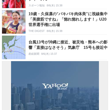
スポーツ報知
8/6(木) 15:38
19歳・久保凛の“バキバキ肉体美”に視線集中
「美腹筋ですね」「惚れ惚れします！」U20
世界選手権に出場
THE DIGEST
8/6(木) 15:38
台風13号が沖縄に接近、被災地・熊本への影
響「直接はなさそう」気象庁 15号も接近中
産経新聞
8/6(木) 15:37