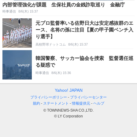
内部管理強化が課題 生保社員の金銭詐取巡り 金融庁
時事通信
8/6(木) 15:37
元プロ監督率いる佐野日大は安定感抜群のエ
ース、名将の孫に注目【夏の甲子園ベンチ入
り選手】
高校野球ドットコム
8/6(木) 15:37
韓国警察、サッカー協会を捜索 監督選任巡
る疑惑で
時事通信
8/6(木) 15:36
Yahoo! JAPAN
プライバシーポリシー
プライバシーセンター
規約
ステートメント
情報提供元
ヘルプ
© TOWNNEWS-SHA CO.,LTD.
© LY Corporation