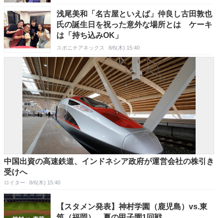
浅尾美和「名古屋といえば」仲良し古田敦也
氏の誕生日を祝った意外な場所とは ケーキ
は「持ち込みOK」
スポニチアネックス
8/6(木) 15:40
中国出資の高速鉄道、インドネシア政府が運営会社の株引き
受けへ
ロイター
8/6(木) 15:40
【スタメン発表】神村学園（鹿児島）vs.東
筑（福岡） 夏の甲子園1回戦