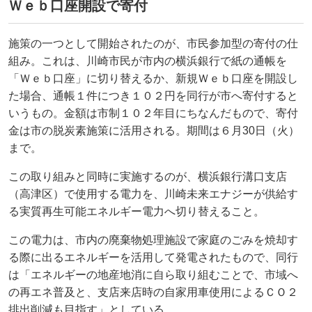
Ｗｅｂ口座開設で寄付
施策の一つとして開始されたのが、市民参加型の寄付の仕
組み。これは、川崎市民が市内の横浜銀行で紙の通帳を
「Ｗｅｂ口座」に切り替えるか、新規Ｗｅｂ口座を開設し
た場合、通帳１件につき１０２円を同行が市へ寄付すると
いうもの。金額は市制１０２年目にちなんだもので、寄付
金は市の脱炭素施策に活用される。期間は６月30日（火）
まで。
この取り組みと同時に実施するのが、横浜銀行溝口支店
（高津区）で使用する電力を、川崎未来エナジーが供給す
る実質再生可能エネルギー電力へ切り替えること。
この電力は、市内の廃棄物処理施設で家庭のごみを焼却す
る際に出るエネルギーを活用して発電されたもので、同行
は「エネルギーの地産地消に自ら取り組むことで、市域へ
の再エネ普及と、支店来店時の自家用車使用によるＣＯ２
排出削減も目指す」としている。