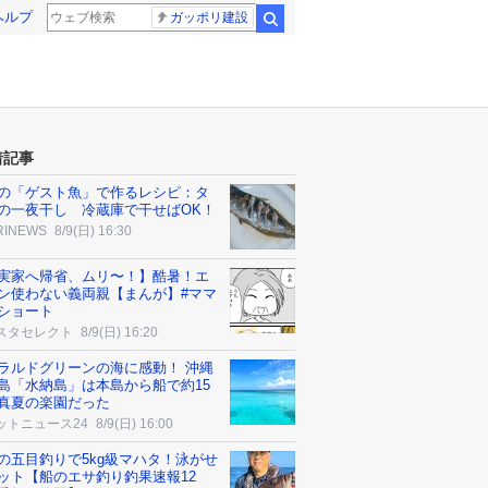
ヘルプ
ガッポリ建設
検索
着記事
の「ゲスト魚」で作るレシピ：タ
の一夜干し 冷蔵庫で干せばOK！
RINEWS
8/9(日) 16:30
実家へ帰省、ムリ〜！】酷暑！エ
ン使わない義両親【まんが】#ママ
ショート
スタセレクト
8/9(日) 16:20
ラルドグリーンの海に感動！ 沖縄
島「水納島」は本島から船で約15
真夏の楽園だった
ットニュース24
8/9(日) 16:00
の五目釣りで5kg級マハタ！泳がせ
ット【船のエサ釣り釣果速報12