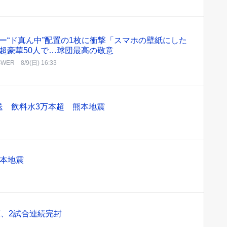
ー“ド真ん中”配置の1枚に衝撃「スマホの壁紙にした
超豪華50人で…球団最高の敬意
SWER
8/9(日) 16:33
送 飲料水3万本超 熊本地震
熊本地震
原、2試合連続完封