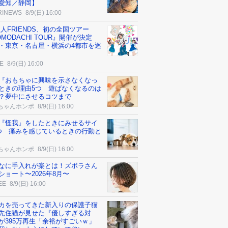
愛知／静岡】
RINEWS
8/9(日) 16:00
竜人FRIENDS、初の全国ツアー
OMODACHI TOUR』開催が決定
・東京・名古屋・横浜の4都市を巡
E
8/9(日) 16:00
『おもちゃに興味を示さなくなっ
ときの理由5つ 遊ばなくなるのは
？夢中にさせるコツまで
ちゃんホンポ
8/9(日) 16:00
『怪我』をしたときにみせるサイ
つ 痛みを感じているときの行動と
ちゃんホンポ
8/9(日) 16:00
なに手入れが楽とは！ズボラさん
ショート〜2026年8月〜
EE
8/9(日) 16:00
カを売ってきた新入りの保護子猫
先住猫が見せた『優しすぎる対
が395万再生「余裕がすごいｗ」