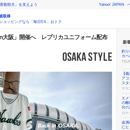
害救助犬」を支えよう
Yahoo! JAPAN
規取得
ショッピングなら「毎日5％」おトク
in大阪」開催へ レプリカユニフォーム配布
新
釣り
カベ
TSU
【義
アコ
スタ
ママ
エメ
の離
分の
ロケ
金洲
にヒ