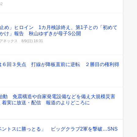
32
止め」ヒロイン 1カ月検診終え、第1子との「初めて
かけ」報告 秋山ゆずきが母子S公開
アネックス
8/9(日) 16:31
は６回３失点 打線が降板直前に逆転 ２勝目の権利得
格始動 免震構造や自家発電設備などを備え大規模災害
く着実に放送・配信 報道のよりどころに
ントスに勝っとる」 ビッグクラブ2軍を撃破…SNS