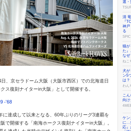
選・
TSU
清 
『T
神戸
る
SPIC
猫が
た』
なぜ
ねこ
犬が
ン5
は？
4日、京セラドーム大阪（大阪市西区）での北海道日
わん
クス復刻ナイターin大阪」として開催する。
こん
向け
-’68
4ME
6年に達成して以来となる、60年ぶりのリーグ3連覇を
ケン
に…
阪で開催する「南海ホークス復刻ナイターin大阪」。
応』