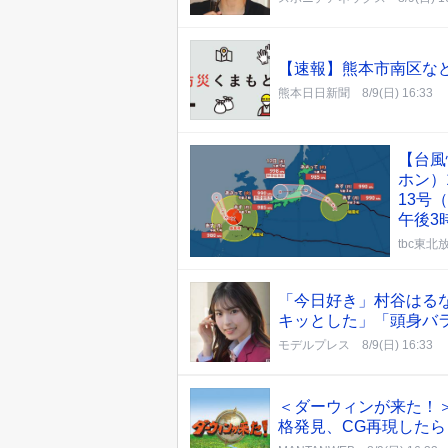
【速報】熊本市南区な
熊本日日新聞
8/9(日) 16:33
【台風
ホン）
13号
午後3
tbc東北
「今日好き」村谷はる
キッとした」「頭身バ
モデルプレス
8/9(日) 16:33
＜ダーウィンが来た！
格発見、CG再現した