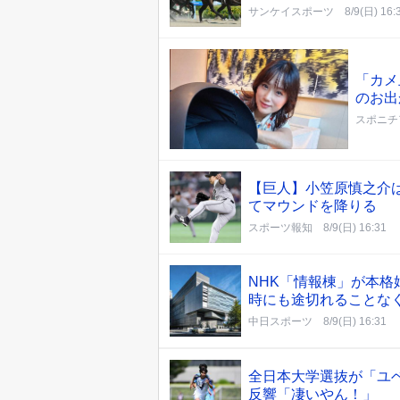
サンケイスポーツ
8/9(日) 16:
「カメ
のお出
スポニチ
【巨人】小笠原慎之介
てマウンドを降りる
スポーツ報知
8/9(日) 16:31
NHK「情報棟」が本
時にも途切れることな
中日スポーツ
8/9(日) 16:31
全日本大学選抜が「ユベ
反響「凄いやん！」