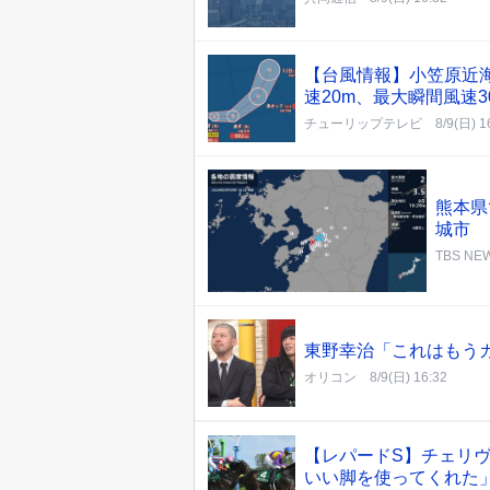
【台風情報】小笠原近
速20m、最大瞬間風速
チューリップテレビ
8/9(日) 1
熊本県
城市
TBS NEW
東野幸治「これはもうカ
オリコン
8/9(日) 16:32
【レパードS】チェリ
いい脚を使ってくれた