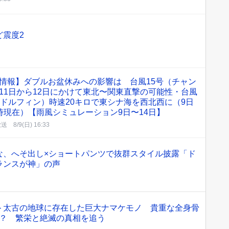
ど震度2
情報】ダブルお盆休みへの影響は 台風15号（チャン
11日から12日にかけて東北〜関東直撃の可能性・台風
（ドルフィン）時速20キロで東シナ海を西北西に（9日
時現在）【雨風シミュレーション9日〜14日】
放送
8/9(日) 16:33
な、へそ出し×ショートパンツで抜群スタイル披露「ド
ランスが神」の声
＞太古の地球に存在した巨大ナマケモノ 貴重な全身骨
ら？ 繁栄と絶滅の真相を追う