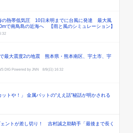
海の熱帯低気圧 10日未明までに台風に発達 最大風
30mで南鳥島の近海へ 【雨と風のシミュレーション】
6:32
で最大震度2の地震 熊本県・熊本南区、宇土市、宇
S DIG Powered by JNN
8/9(日) 16:32
ットや！」 金属バットの“ええ話”秘話が明かされる
ヴェントが差し切り！ 吉村誠之助騎手「最後まで長く
」