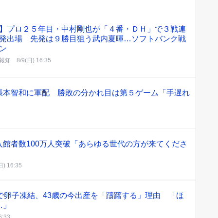
】プロ２５年目・中村剛也が「４番・ＤＨ」で３戦連
発出場 先発は９勝目狙う武内夏暉…ソフトバンク戦
ン
報知
8/9(日) 16:35
張本智和に軍配 勝敗の分かれ目は第５ゲーム「手遅れ
館者数100万人突破「あらゆる世代の方が来てくださ
日) 16:35
で卵子凍結、43歳の今出産を「躊躇する」理由 「ほ
…」
6:33