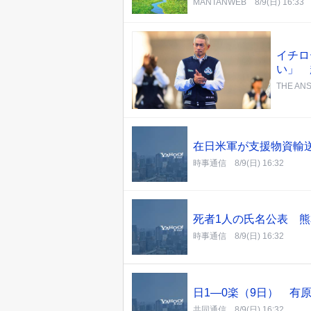
MANTANWEB
8/9(日) 16:33
イチロ
い」 
THE AN
在日米軍が支援物資輸
時事通信
8/9(日) 16:32
死者1人の氏名公表 
時事通信
8/9(日) 16:32
日1―0楽（9日） 有
共同通信
8/9(日) 16:32