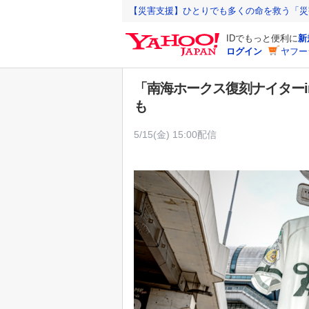
Y
【災害支援】ひとりでも多くの命を救う「災
a
IDでもっと便利に
新
h
ログイン
ヤフー
o
o
「南海ホークス復刻ナイター
!
も
J
A
5/15(金) 15:00配信
P
A
N