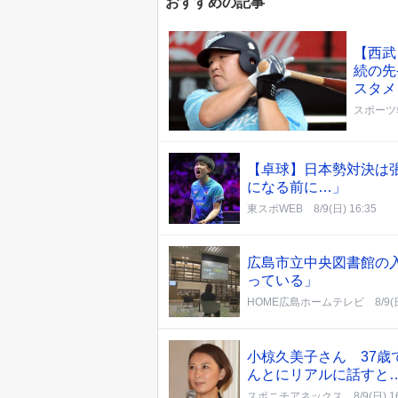
おすすめの記事
【西武
続の先
スタメ
スポーツ
【卓球】日本勢対決は
になる前に…」
東スポWEB
8/9(日) 16:35
広島市立中央図書館の入
っている」
HOME広島ホームテレビ
8/9(
小椋久美子さん 37歳
んとにリアルに話すと
スポニチアネックス
8/9(日) 1