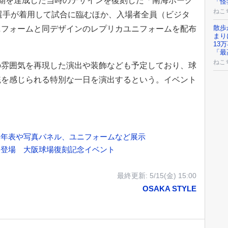
覇を達成した当時のデザインを復刻した「南海ホーク
「怪
ねこ
8」を選手が着用して試合に臨むほか、入場者全員（ビジタ
散歩
ニフォームと同デザインのレプリカユニフォームを配布
まり
13
「最
ねこ
雰囲気を再現した演出や装飾なども予定しており、球
統を感じられる特別な一日を演出するという。イベント
 年表や写真パネル、ユニフォームなど展示
ん登場 大阪球場復刻記念イベント
最終更新:
5/15(金) 15:00
OSAKA STYLE