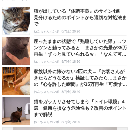
猫が出している『体調不良』のサイン4選
見分けるためのポイントから適切な対処法ま
で
ねこちゃんホンポ
8/7(金) 20:20
座ったままの状態で『熟睡していた猫』→ツ
ンツンと触ってみると…まさかの光景が35万
再生「ずっと見ていられるｗ」「なんて可愛
いのｗ」
ねこちゃんホンポ
8/7(金) 18:50
家族以外に懐かない2匹の犬→『お客さんが
きたらどうなるか』検証してみたら…まさか
の『心を許した瞬間』が35万再生「可愛すぎ
る」「賢い」
わんちゃんホンポ
8/7(金) 20:40
猫をガッカリさせてしまう『トイレ環境』4
選 健康を損なう危険性も？改善のポイント
まで解説
ねこちゃんホンポ
8/7(金) 20:00