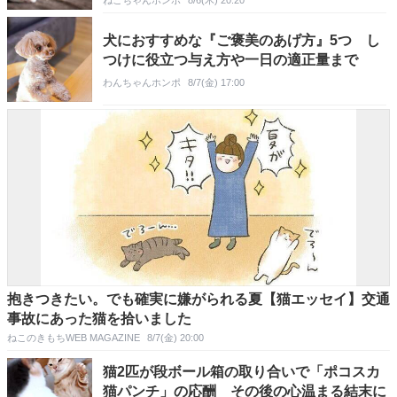
ねこちゃんホンポ
8/6(木) 20:20
犬におすすめな『ご褒美のあげ方』5つ し
つけに役立つ与え方や一日の適正量まで
わんちゃんホンポ
8/7(金) 17:00
抱きつきたい。でも確実に嫌がられる夏【猫エッセイ】交通
事故にあった猫を拾いました
ねこのきもちWEB MAGAZINE
8/7(金) 20:00
猫2匹が段ボール箱の取り合いで「ポコスカ
猫パンチ」の応酬 その後の心温まる結末に