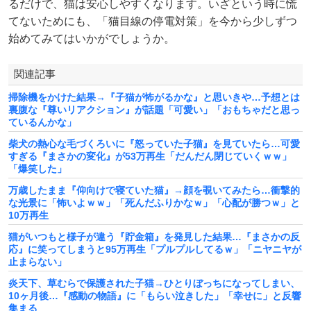
るだけで、猫は安心しやすくなります。いざという時に慌
てないためにも、「猫目線の停電対策」を今から少しずつ
始めてみてはいかがでしょうか。
関連記事
掃除機をかけた結果→『子猫が怖がるかな』と思いきや…予想とは
裏腹な『尊いリアクション』が話題「可愛い」「おもちゃだと思っ
ているんかな」
柴犬の熱心な毛づくろいに『怒っていた子猫』を見ていたら…可愛
すぎる『まさかの変化』が53万再生「だんだん閉じていくｗｗ」
「爆笑した」
万歳したまま『仰向けで寝ていた猫』→顔を覗いてみたら…衝撃的
な光景に「怖いよｗｗ」「死んだふりかなｗ」「心配が勝つｗ」と
10万再生
猫がいつもと様子が違う『貯金箱』を発見した結果…『まさかの反
応』に笑ってしまうと95万再生「プルプルしてるｗ」「ニヤニヤが
止まらない」
炎天下、草むらで保護された子猫→ひとりぼっちになってしまい、
10ヶ月後…『感動の物語』に「もらい泣きした」「幸せに」と反響
集まる