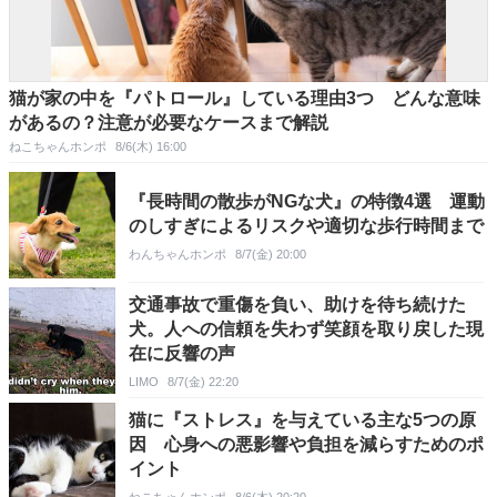
猫が家の中を『パトロール』している理由3つ どんな意味
があるの？注意が必要なケースまで解説
ねこちゃんホンポ
8/6(木) 16:00
『長時間の散歩がNGな犬』の特徴4選 運動
のしすぎによるリスクや適切な歩行時間まで
わんちゃんホンポ
8/7(金) 20:00
交通事故で重傷を負い、助けを待ち続けた
犬。人への信頼を失わず笑顔を取り戻した現
在に反響の声
LIMO
8/7(金) 22:20
猫に『ストレス』を与えている主な5つの原
因 心身への悪影響や負担を減らすためのポ
イント