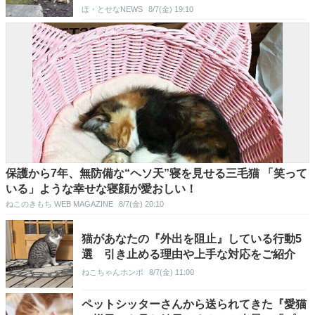
ほ・とせなNEWS
8/7(金) 19:10
保護から7年、無防備な“ヘソ天”寝を見せる三毛猫 「笑って
いる」ような幸せな寝顔が愛おしい！
ねこのきもち WEB MAGAZINE
8/7(金) 20:10
猫があなたの『外出を阻止』している行動5
選 引き止める理由や上手な対応をご紹介
ねこちゃんホンポ
8/7(金) 11:00
ペットシッターさんから送られてきた『愛猫