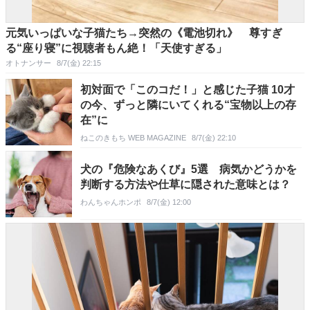
元気いっぱいな子猫たち→突然の《電池切れ》 尊すぎ
る“座り寝”に視聴者もん絶！「天使すぎる」
オトナンサー
8/7(金) 22:15
初対面で「このコだ！」と感じた子猫 10才
の今、ずっと隣にいてくれる“宝物以上の存
在”に
ねこのきもち WEB MAGAZINE
8/7(金) 22:10
犬の『危険なあくび』5選 病気かどうかを
判断する方法や仕草に隠された意味とは？
わんちゃんホンポ
8/7(金) 12:00