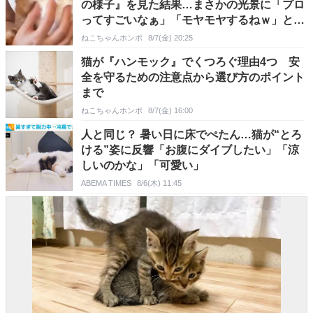
の様子』を見た結果…まさかの光景に「プロ
ってすごいなぁ」「モヤモヤするねｗ」と16
万表示
ねこちゃんホンポ
8/7(金) 20:25
猫が『ハンモック』でくつろぐ理由4つ 安
全を守るための注意点から選び方のポイント
まで
ねこちゃんホンポ
8/7(金) 16:00
人と同じ？ 暑い日に床でぺたん…猫が“とろ
ける”姿に反響「お腹にダイブしたい」「涼
しいのかな」「可愛い」
ABEMA TIMES
8/6(木) 11:45