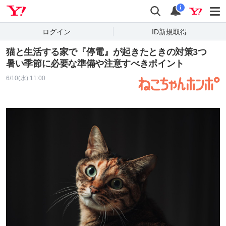
Yahoo! JAPAN
検索
通知
i
ログイン
ID新規取得
猫と生活する家で『停電』が起きたときの対策3つ
暑い季節に必要な準備や注意すべきポイント
6/10(水) 11:00