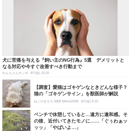
犬に苦痛を与える『飼い主のNG行為』5選 デメリットと
なる対応や今すぐ改善すべき行動まで
わんちゃんホンポ
8/7(金) 20:20
【調査】愛猫はゴキゲンなときどんな様子？
猫の「ゴキゲンサイン」を獣医師が解説
ねこのきもち WEB MAGAZINE
8/7(金) 8:10
ベンチで休憩していると…遠方に違和感。そ
の後、近付いてきたモノに……「ぐぅわぁッ
ッッ」「やばいよ…」