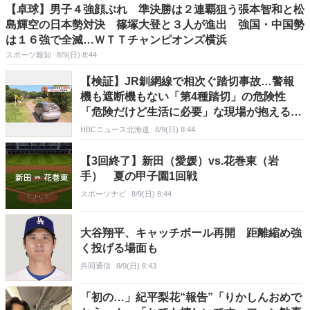
【卓球】男子４強顔ぶれ 準決勝は２連覇狙う張本智和と松
島輝空の日本勢対決 篠塚大登と３人が進出 強国・中国勢
は１６強で全滅…ＷＴＴチャンピオンズ横浜
スポーツ報知
8/9(日) 8:44
【検証】JR釧網線で相次ぐ踏切事故…警報
機も遮断機もない「第4種踏切」の危険性
「危険だけど生活に必要」な現場が抱える課
題とは
HBCニュース北海道
8/9(日) 8:44
【3回終了】新田（愛媛）vs.花巻東（岩
手） 夏の甲子園1回戦
スポーツナビ
8/9(日) 8:44
大谷翔平、キャッチボール再開 距離縮め強
く投げる場面も
共同通信
8/9(日) 8:43
「初の…」紀平梨花“報告”「りかしんおめで