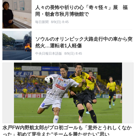
人々の畏怖や祈りの心「奇々怪々」展 福
岡・朝倉市秋月博物館で
毎日新聞
8/9(日) 8:45
ソウルのオリンピック大路走行中の車から突
然火…運転者1人軽傷
中央日報日本語版
8/9(日) 8:45
水戸FW内野航太郎がプロ初ゴールも「意外とうれしくなか
った」初めて芽生えた“チームを勝たせたい”思い