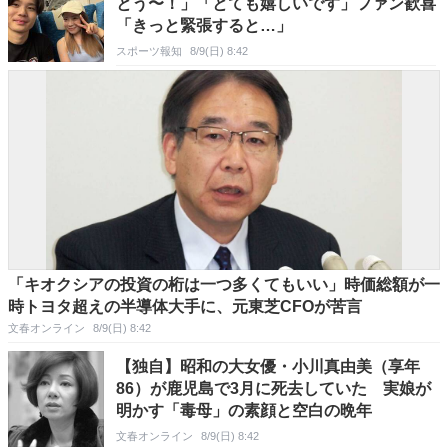
とう〜！」「とても嬉しいです」ファン歓喜
「きっと緊張すると…」
スポーツ報知
8/9(日) 8:42
「キオクシアの投資の桁は一つ多くてもいい」時価総額が一
時トヨタ超えの半導体大手に、元東芝CFOが苦言
文春オンライン
8/9(日) 8:42
【独自】昭和の大女優・小川真由美（享年
86）が鹿児島で3月に死去していた 実娘が
明かす「毒母」の素顔と空白の晩年
文春オンライン
8/9(日) 8:42