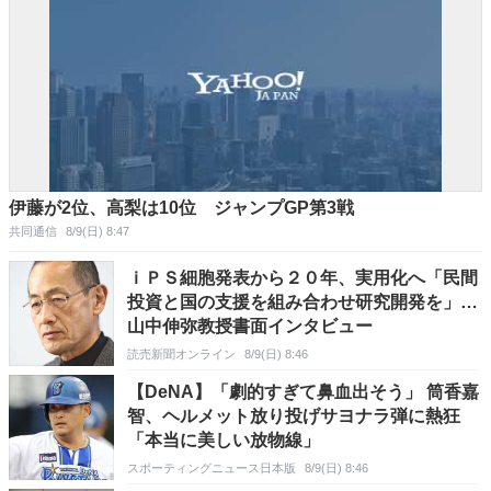
伊藤が2位、高梨は10位 ジャンプGP第3戦
共同通信
8/9(日) 8:47
ｉＰＳ細胞発表から２０年、実用化へ「民間
投資と国の支援を組み合わせ研究開発を」…
山中伸弥教授書面インタビュー
読売新聞オンライン
8/9(日) 8:46
【DeNA】「劇的すぎて鼻血出そう」 筒香嘉
智、ヘルメット放り投げサヨナラ弾に熱狂
「本当に美しい放物線」
スポーティングニュース日本版
8/9(日) 8:46