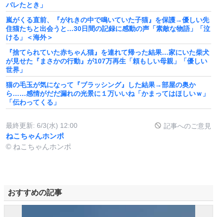
バレたとき」
嵐がくる直前、『がれきの中で鳴いていた子猫』を保護→優しい先
住猫たちと出会うと…30日間の記録に感動の声「素敵な物語」「泣
ける」＜海外＞
『捨てられていた赤ちゃん猫』を連れて帰った結果…家にいた柴犬
が見せた『まさかの行動』が107万再生「頼もしい母親」「優しい
世界」
猫の毛玉が気になって『ブラッシング』した結果→部屋の奥か
ら……感情がだだ漏れの光景に１万いいね「かまってはほしいｗ」
「伝わってくる」
最終更新:
6/3(水) 12:00
記事へのご意見
ねこちゃんホンポ
© ねこちゃんホンポ
おすすめの記事