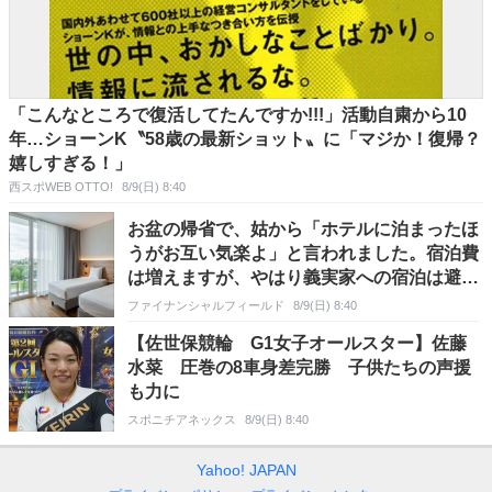
「こんなところで復活してたんですか!!!」活動自粛から10
年…ショーンK〝58歳の最新ショット〟に「マジか！復帰？
嬉しすぎる！」
西スポWEB OTTO!
8/9(日) 8:40
お盆の帰省で、姑から「ホテルに泊まったほ
うがお互い気楽よ」と言われました。宿泊費
は増えますが、やはり義実家への宿泊は避け
た方がよいのでしょうか？
ファイナンシャルフィールド
8/9(日) 8:40
【佐世保競輪 G1女子オールスター】佐藤
水菜 圧巻の8車身差完勝 子供たちの声援
も力に
スポニチアネックス
8/9(日) 8:40
Yahoo! JAPAN