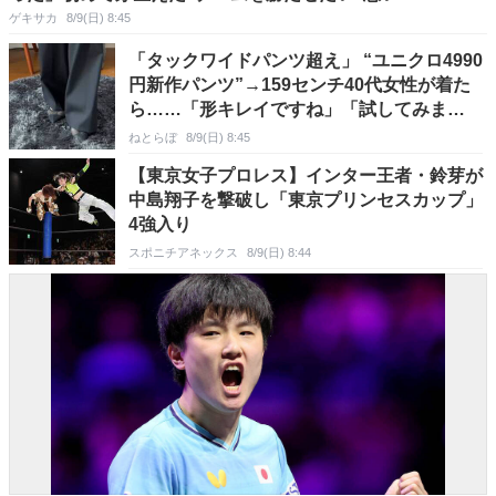
ゲキサカ
8/9(日) 8:45
「タックワイドパンツ超え」 “ユニクロ4990
円新作パンツ”→159センチ40代女性が着た
ら……「形キレイですね」「試してみま
す！」
ねとらぼ
8/9(日) 8:45
【東京女子プロレス】インター王者・鈴芽が
中島翔子を撃破し「東京プリンセスカップ」
4強入り
スポニチアネックス
8/9(日) 8:44