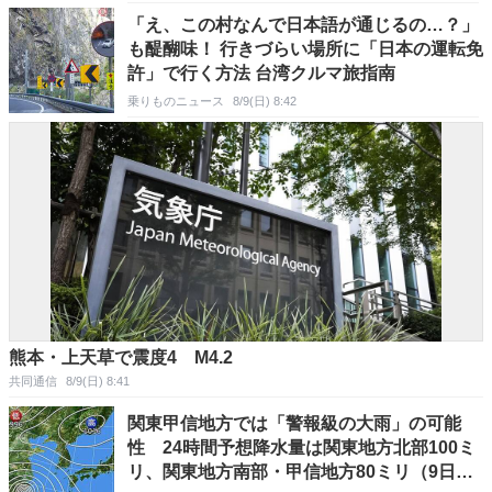
「え、この村なんで日本語が通じるの…？」
も醍醐味！ 行きづらい場所に「日本の運転免
許」で行く方法 台湾クルマ旅指南
乗りものニュース
8/9(日) 8:42
熊本・上天草で震度4 M4.2
共同通信
8/9(日) 8:41
関東甲信地方では「警報級の大雨」の可能
性 24時間予想降水量は関東地方北部100ミ
リ、関東地方南部・甲信地方80ミリ（9日午