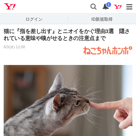
Yahoo! JAPAN
検索
通知
i
ログイン
ID新規取得
猫に『指を差し出す』とニオイをかぐ理由3選 隠さ
れている意味や嗅がせるときの注意点まで
6/3(水) 12:00