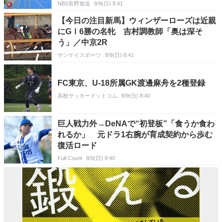
前6時～10日午前6時まで 多い所で）
NBS長野放送
8/9(日) 8:41
【今日の注目新馬】ウィンザーローズは近親
にGⅠ6勝の名牝 吉村調教師「奥は深そ
う」／中京2R
サンケイスポーツ
8/9(日) 8:41
FC東京、U-18所属GK渡邊麻舟を2種登録
高校サッカードットコム
8/9(日) 8:40
巨人戦力外→DeNAで“初登板”「食うか食わ
れるか」 元ドラ1右腕が育成契約から歩む
復活ロード
Full-Count
8/9(日) 8:40