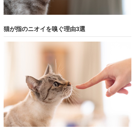
猫が指のニオイを嗅ぐ理由3選