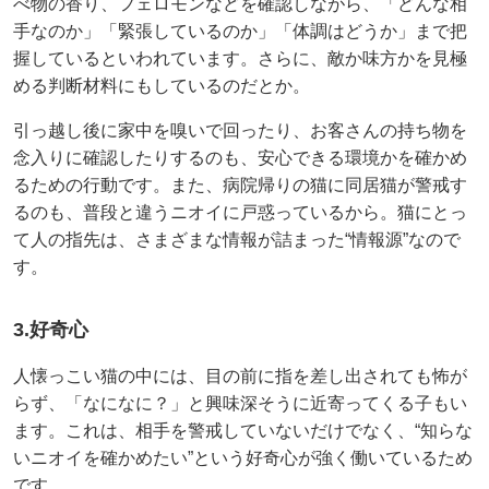
べ物の香り、フェロモンなどを確認しながら、「どんな相
手なのか」「緊張しているのか」「体調はどうか」まで把
握しているといわれています。さらに、敵か味方かを見極
める判断材料にもしているのだとか。
引っ越し後に家中を嗅いで回ったり、お客さんの持ち物を
念入りに確認したりするのも、安心できる環境かを確かめ
るための行動です。また、病院帰りの猫に同居猫が警戒す
るのも、普段と違うニオイに戸惑っているから。猫にとっ
て人の指先は、さまざまな情報が詰まった“情報源”なので
す。
3.好奇心
人懐っこい猫の中には、目の前に指を差し出されても怖が
らず、「なになに？」と興味深そうに近寄ってくる子もい
ます。これは、相手を警戒していないだけでなく、“知らな
いニオイを確かめたい”という好奇心が強く働いているため
です。