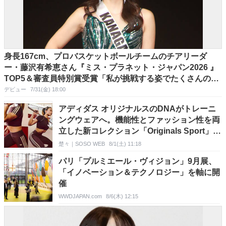
身長167cm、プロバスケットボールチームのチアリーダ
ー・藤沢有希恵さん『ミス・プラネット・ジャパン2026 』
TOP5＆審査員特別賞受賞「私が挑戦する姿でたくさんの女
性に勇気と希望を与えていきたい」
デビュー
7/31(金) 18:00
アディダス オリジナルスのDNAがトレーニ
ングウェアへ。機能性とファッション性を両
立した新コレクション「Originals Sport」が
登場
楚々｜SOSO WEB
8/1(土) 11:18
パリ「プルミエール・ヴィジョン」9月展、
「イノベーション＆テクノロジー」を軸に開
催
WWDJAPAN.com
8/6(木) 12:15