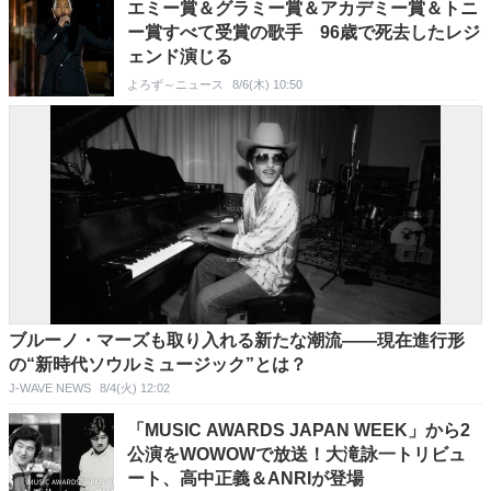
エミー賞＆グラミー賞＆アカデミー賞＆トニ
ー賞すべて受賞の歌手 96歳で死去したレジ
ェンド演じる
よろず～ニュース
8/6(木) 10:50
ブルーノ・マーズも取り入れる新たな潮流――現在進行形
の“新時代ソウルミュージック”とは？
J-WAVE NEWS
8/4(火) 12:02
「MUSIC AWARDS JAPAN WEEK」から2
公演をWOWOWで放送！大滝詠一トリビュ
ート、高中正義＆ANRIが登場