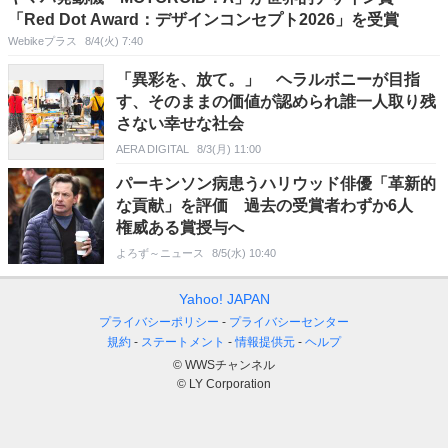
「Red Dot Award：デザインコンセプト2026」を受賞
Webikeプラス
8/4(火) 7:40
「異彩を、放て。」 ヘラルボニーが目指
す、そのままの価値が認められ誰一人取り残
さない幸せな社会
AERA DIGITAL
8/3(月) 11:00
パーキンソン病患うハリウッド俳優「革新的
な貢献」を評価 過去の受賞者わずか6人
権威ある賞授与へ
よろず～ニュース
8/5(水) 10:40
Yahoo! JAPAN
プライバシーポリシー
プライバシーセンター
規約
ステートメント
情報提供元
ヘルプ
© WWSチャンネル
© LY Corporation