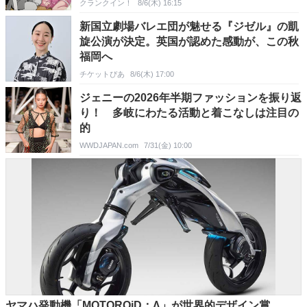
クランクイン！
8/6(木) 16:15
新国立劇場バレエ団が魅せる『ジゼル』の凱
旋公演が決定。英国が認めた感動が、この秋
福岡へ
チケットぴあ
8/6(木) 17:00
ジェニーの2026年半期ファッションを振り返
り！ 多岐にわたる活動と着こなしは注目の
的
WWDJAPAN.com
7/31(金) 10:00
ヤマハ発動機「MOTOROiD：Λ」が世界的デザイン賞