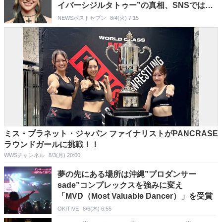
イバーシジルタトゥー”の真相、SNSでは
「遊戯王のキャラ？」と話題に
NEWSポストセブン
8/4(火) 7:15
ミス・プラネット・ジャパン ファイナリストがPANCRASE
ラウンドガールに挑戦！！
WWSチャンネル
8/3(月) 20:00
夢の先にある場所は沖縄”プロダンサー
sade”コンプレックスを強みに変え
「MVD（Most Valuable Dancer）」を受賞
OKITIVE
8/6(木) 6:55