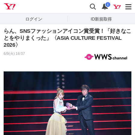
Yahoo! JAPAN
検索
通知
i
ログイン
ID新規取得
らん、SNSファッションアイコン賞受賞！「好きなこ
とをやりまくった」〈ASIA CULTURE FESTIVAL
2026〉
6/9(火) 16:07