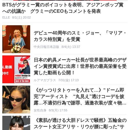
BTSがグラミー賞のボイコットを表明、アジアンポップ賞
への抗議か グラミーのCEOもコメントを発表
ELLE
8/1(土) 20:02
デビュー40周年のスミ・ジョー、「マリア・
カラス特別賞」を受賞
中央日報日本語版
8/4(火) 13:37
日本の釣具メーカー社長が世界最高峰のデザ
イン賞授賞式に出席！世界初の最高栄誉を受
賞した動画も公開！
ルアマガプラス
7/31(金) 17:13
《がっつりタトゥーを入れて…》“ドーム即
完”アーティスト “丸見え”透けコーデを披
露…不適切行為で謝罪、過激衣装が度々物議
も揺るがぬ支持
女性自身
8/3(月) 17:55
《素肌が透ける大胆ドレスで騒然》五輪金の
スケート女王アリサ・リウが腰に彫った“サ