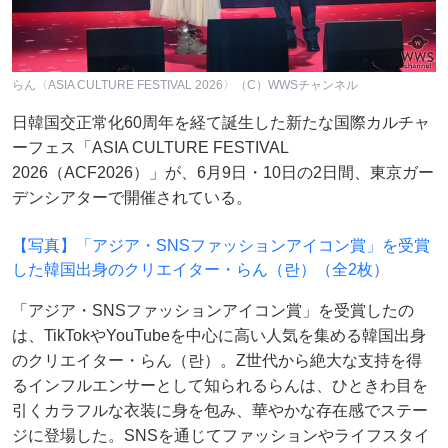
らん〈ASIA CULTURE FESTIVAL 2026〉（C）WWSチャンネル
日韓国交正常化60周年を経て誕生した新たな国際カルチャ
ーフェス「ASIA CULTURE FESTIVAL
2026（ACF2026）」が、6月9日・10日の2日間、東京ガー
デンシアターで開催されている。
【写真】「アジア・SNSファッションアイコン賞」を受賞
した韓国出身のクリエイター・らん（란）（全2枚）
「アジア・SNSファッションアイコン賞」を受賞したの
は、TikTokやYouTubeを中心に高い人気を集める韓国出身
のクリエイター・らん（란）。Z世代から絶大な支持を得
るインフルエンサーとして知られるらんは、ひときわ目を
引くカラフルな衣装に身を包み、華やかな存在感でステー
ジに登場した。SNSを通じてファッションやライフスタイ