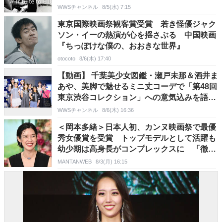
WWSチャンネル
8/5(水) 7:15
東京国際映画祭観客賞受賞 若き怪優ジャク
ソン・イーの熱演が心を揺さぶる 中国映画
『ちっぽけな僕の、おおきな世界』
otocoto
8/6(木) 17:40
【動画】 千葉美少女図鑑・瀬戸未那＆酒井ま
あや、美脚で魅せるミニ丈コーデで「第48回
東京渋谷コレクション」への意気込みを語
る！
WWSチャンネル
8/6(木) 16:36
＜岡本多緒＞日本人初、カンヌ映画祭で最優
秀女優賞を受賞 トップモデルとして活躍も
幼少期は高身長がコンプレックスに 「徹子
の部屋」で
MANTANWEB
8/3(月) 16:15