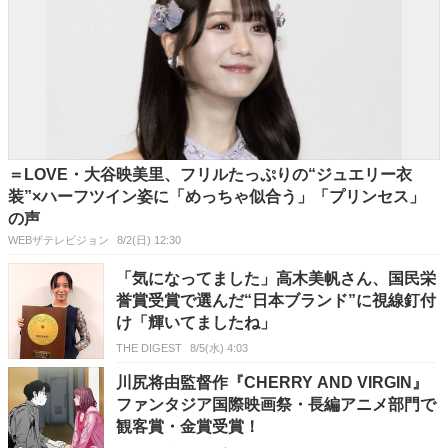
＝LOVE・大谷映美里、フリルたっぷりの“ジュエリー衣
装”×ハーフツイン姿に「めっちゃ似合う」「プリンセス」
の声
WEBザテレビジョン
8/2(日) 12:30
「気になってました」高木美帆さん、国民栄
誉賞受賞で選んだ“日本ブランド”に視線釘付
け「輝いてましたね」
THE DIGEST
8/5(水) 4:03
川尻将由監督作『CHERRY AND VIRGIN』
ファンタジア国際映画祭・長編アニメ部門で
観客賞・金賞受賞！