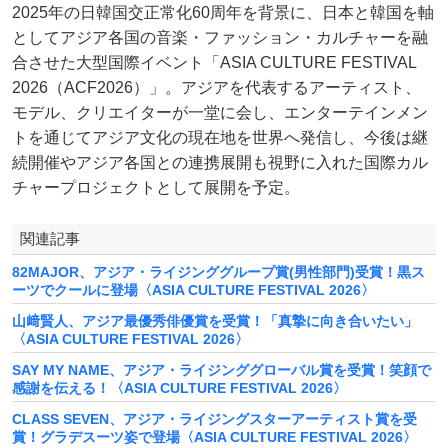
2025年の日韓国交正常化60周年を背景に、日本と韓国を軸
としてアジア各国の音楽・ファッション・カルチャーを融
合させた大型国際イベント「ASIA CULTURE FESTIVAL
2026（ACF2026）」。アジアを代表するアーティスト、
モデル、クリエイターが一堂に会し、エンターテインメン
トを通じてアジア文化の現在地を世界へ発信し、今後は継
続開催やアジア各国との連携展開も視野に入れた国際カル
チャープロジェクトとして展開を予定。
関連記事
82MAJOR、アジア・ライジンググループ賞(男性部門)受賞！黒ス
ーツでクールに登場〈ASIA CULTURE FESTIVAL 2026〉
山﨑賢人、アジア最優秀俳優賞を受賞！「真摯に向き合いたい」
〈ASIA CULTURE FESTIVAL 2026〉
SAY MY NAME、アジア・ライジンググローバル賞を受賞！笑顔で
感謝を伝える！〈ASIA CULTURE FESTIVAL 2026〉
CLASS SEVEN、アジア・ライジングスターアーティスト賞を受
賞！グラデスーツ姿で登場〈ASIA CULTURE FESTIVAL 2026〉