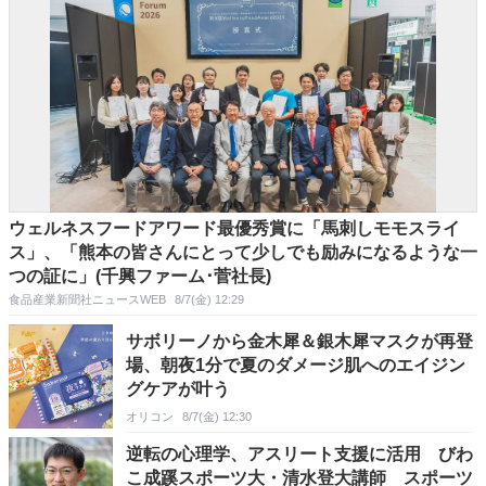
ウェルネスフードアワード最優秀賞に「馬刺しモモスライ
ス」、「熊本の皆さんにとって少しでも励みになるような一
つの証に」(千興ファーム･菅社長)
食品産業新聞社ニュースWEB
8/7(金) 12:29
サボリーノから金木犀＆銀木犀マスクが再登
場、朝夜1分で夏のダメージ肌へのエイジン
グケアが叶う
オリコン
8/7(金) 12:30
逆転の心理学、アスリート支援に活用 びわ
こ成蹊スポーツ大・清水登大講師 スポーツ