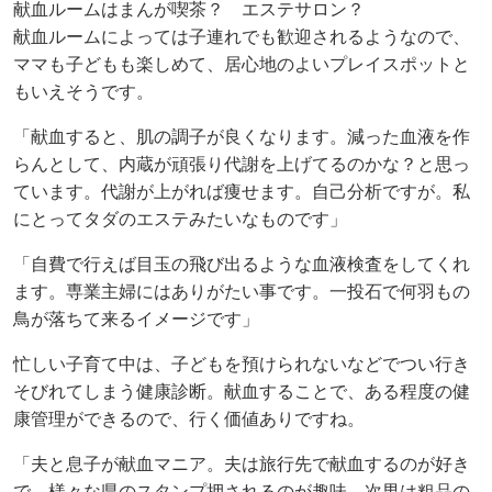
献血ルームはまんが喫茶？ エステサロン？
献血ルームによっては子連れでも歓迎されるようなので、
ママも子どもも楽しめて、居心地のよいプレイスポットと
もいえそうです。
「献血すると、肌の調子が良くなります。減った血液を作
らんとして、内蔵が頑張り代謝を上げてるのかな？と思っ
ています。代謝が上がれば痩せます。自己分析ですが。私
にとってタダのエステみたいなものです」
「自費で行えば目玉の飛び出るような血液検査をしてくれ
ます。専業主婦にはありがたい事です。一投石で何羽もの
鳥が落ちて来るイメージです」
忙しい子育て中は、子どもを預けられないなどでつい行き
そびれてしまう健康診断。献血することで、ある程度の健
康管理ができるので、行く価値ありですね。
「夫と息子が献血マニア。夫は旅行先で献血するのが好き
で、様々な県のスタンプ押されるのが趣味。次男は粗品の