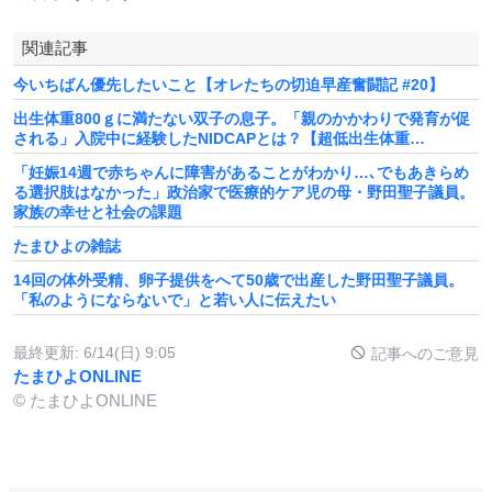
関連記事
今いちばん優先したいこと【オレたちの切迫早産奮闘記 #20】
出生体重800ｇに満たない双子の息子。「親のかかわりで発育が促
される」入院中に経験したNIDCAPとは？【超低出生体重…
「妊娠14週で赤ちゃんに障害があることがわかり…､でもあきらめ
る選択肢はなかった」政治家で医療的ケア児の母・野田聖子議員。
家族の幸せと社会の課題
たまひよの雑誌
14回の体外受精、卵子提供をへて50歳で出産した野田聖子議員。
「私のようにならないで」と若い人に伝えたい
最終更新:
6/14(日) 9:05
記事へのご意見
たまひよONLINE
© たまひよONLINE