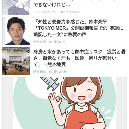
できないけれど…
ママスタセレクト
8/8(土) 13:25
「知性と想像力を感じた」鈴木亮平
『TOKYO MER』公開延期報告での“英訳に
追記した一文”に称賛の声
女性自身
8/7(金) 6:00
冷房と水があっても熱中症リスク 疲労と暑
さ、自覚なく汗も 医師「周りが気付い
て」・熊本地震
時事通信
8/7(金) 20:34