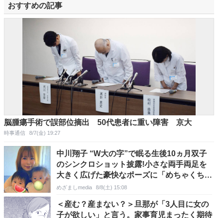
おすすめの記事
脳腫瘍手術で誤部位摘出 50代患者に重い障害 京大
時事通信
8/7(金) 19:27
中川翔子 “W大の字”で眠る生後10ヵ月双子
のシンクロショット披露!小さな両手両足を
大きく広げた豪快なポーズに「めちゃくちゃ
可愛い♡」「たまらん♡」
めざましmedia
8/8(土) 15:08
＜産む？産まない？＞旦那が「3人目に女の
子が欲しい」と言う。家事育児まったく期待