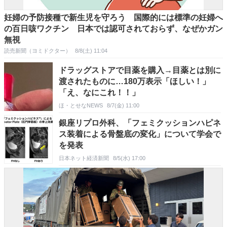
妊婦の予防接種で新生児を守ろう 国際的には標準の妊婦へ
の百日咳ワクチン 日本では認可されておらず、なぜかガン
無視
読売新聞（ヨミドクター）
8/8(土) 11:04
ドラッグストアで目薬を購入→目薬とは別に
渡されたものに…180万表示「ほしい！」
「え、なにこれ！！」
ほ・とせなNEWS
8/7(金) 11:00
銀座リプロ外科、「フェミクッションハピネ
ス装着による骨盤底の変化」について学会で
を発表
日本ネット経済新聞
8/5(水) 17:00