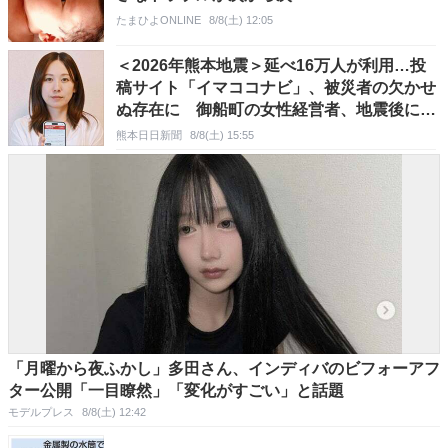
たまひよONLINE
8/8(土) 12:05
＜2026年熊本地震＞延べ16万人が利用…投
稿サイト「イマココナビ」、被災者の欠かせ
ぬ存在に 御船町の女性経営者、地震後に立
ち上げ 買い物、ガソリン…被災者ら情報を
熊本日日新聞
8/8(土) 15:55
共有
「月曜から夜ふかし」多田さん、インディバのビフォーアフ
ター公開「一目瞭然」「変化がすごい」と話題
モデルプレス
8/8(土) 12:42