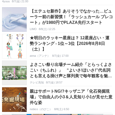
4yuuu
8/7(金) 21:00
【エテュセ新作】ありそうでなかった…ビュ
ーラー前の新習慣！「ラッシュカール プレコ
ート」が1980円でPLAZA先行スタート
LIMO
8/8(土) 12:25
★明日のラッキー星座は？ 12星座占い・運
勢ランキング - 1位～3位【2026年8月8日
（土）】
anna（アンナ）
8/7(金) 17:00
よさこい祭り出場チーム紹介「とらっくよさ
こい（ちふれ）」 “よいさ!ほいさ!”代名詞
とも言える掛け声と隊列美で毎年観客を魅
了 よさこい大賞奪還に燃える【よさこい名
テレビ高知
8/7(金) 18:57
鑑2026】
親はサポートNG!?キッザニア「化石発掘現
場」で自由人の小3＆人見知り小1が見せた意
外な姿
nobico（のびこ）
8/8(土) 6:50