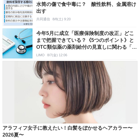
水筒の傷で食中毒に？ 酸性飲料、金属溶け
出す
共同通信
8/8(土) 9:20
今年5月に成立「医療保険制度の改正」どこ
まで把握できている？《5つのポイント》と
OTC類似薬の薬剤給付の見直しに関わる「セ
ルフメディケーション税制」を解説
LIMO
8/7(金) 12:06
アラフィフ女子に教えたい！白髪をぼかせるヘアカラー〜
2026夏〜