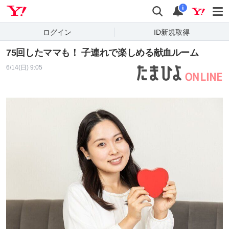
Yahoo! JAPAN
検索
通知
i
ログイン
ID新規取得
75回したママも！ 子連れで楽しめる献血ルーム
6/14(日) 9:05