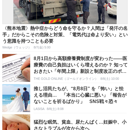
〈熊本地震〉熱中症からどう命を守るか？人間は「発汗の名
手」だからこその危険と対策、「電気代は命より安い」とい
う意識を持つことも必要
Wedge（ウェッジ）
8/7(金) 5:00
8月1日から高額療養費制度が変わった――医
療費の自己負担はいくら増えるのか？ 知って
おきたい「年間上限」新設と制度改正のポイ
ント
THE GOLD ONLINE（ゴールドオンライン）
8/8(土) 10:00
推し活民たちが、“8月8日” を「怖い」と怯
える理由… 「本当に心臓に悪い」「報告が
ないことを祈るばかり」 SNS戦々恐々
LASISA
8/8(土) 8:08
猛烈な眠気、貧血、尿たんぱく…妊娠中、小
さなトラブルが次から次へ