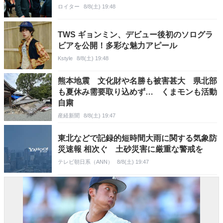
ロイター
8/8(土) 19:48
TWS ギョンミン、デビュー後初のソログラ
ビアを公開！多彩な魅力アピール
Kstyle
8/8(土) 19:48
熊本地震 文化財や名勝も被害甚大 県北部
も夏休み需要取り込めず… くまモンも活動
自粛
産経新聞
8/8(土) 19:47
東北などで記録的短時間大雨に関する気象防
災速報 相次ぐ 土砂災害に厳重な警戒を
テレビ朝日系（ANN）
8/8(土) 19:47