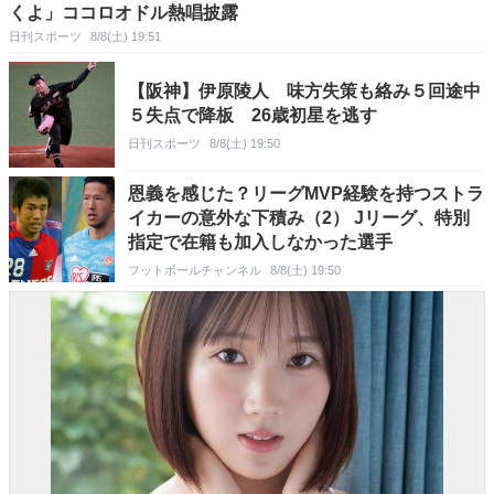
くよ」ココロオドル熱唱披露
日刊スポーツ
8/8(土) 19:51
【阪神】伊原陵人 味方失策も絡み５回途中
５失点で降板 26歳初星を逃す
日刊スポーツ
8/8(土) 19:50
恩義を感じた？リーグMVP経験を持つストラ
イカーの意外な下積み（2） Jリーグ、特別
指定で在籍も加入しなかった選手
フットボールチャンネル
8/8(土) 19:50