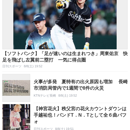
【ソフトバンク】「足が速いのは生まれつき」周東佑京 快
足を飛ばし左翼前二塁打 一気に得点圏
日刊スポーツ
8/8(土) 19:52
火事が多発 夏特有の出火原因も増加 長崎
市消防局管内で1週間で8件の火災
KTNテレビ長崎
8/8(土) 19:52
【神宮花火】秩父宮の花火カウントダウンは
手越祐也！バンドT．N．Tとして全６曲パフ
ォ
日刊スポーツ
8/8(土) 19:51