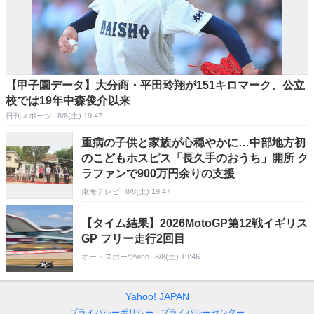
【甲子園データ】大分商・平田玲翔が151キロマーク、公立
校では19年中森俊介以来
日刊スポーツ
8/8(土) 19:47
重病の子供と家族が心穏やかに…中部地方初
のこどもホスピス「長久手のおうち」開所 ク
ラファンで900万円余りの支援
東海テレビ
8/8(土) 19:47
【タイム結果】2026MotoGP第12戦イギリス
GP フリー走行2回目
オートスポーツweb
8/8(土) 19:46
Yahoo! JAPAN
プライバシーポリシー
プライバシーセンター