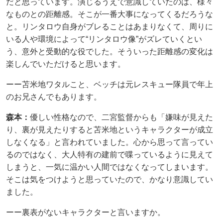
だと思っています。演じるうえで意識していたのは、様々
なものとの距離感。そこが一番大事になってくるだろうな
と。リンタロウ自身がブレることはあまりなくて、周りに
いる人や環境によって“リンタロウ像”がズレていくとい
う、意外と受動的な役でした。そういった距離感の変化は
楽しんでいただけると思います。
ーー苫米地ワタルこと、ベッチは元レスキュー隊員で年上
のお兄さんでもあります。
森本：
優しい性格なので、二宮監督からも「嫌味が見えた
り、裏が見えたりすると苫米地というキャラクターが成立
しなくなる」と言われていました。心から思って言ってい
るのではなく、大人特有の建前で喋っているように見えて
しまうと、一気に温かい人間ではなくなってしまいます。
そこは気をつけようと思っていたので、かなり意識してい
ました。
ーー裏表がないキャラクターと言いますか。