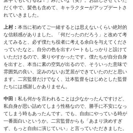
派手でもいけるね！」みたいな（笑）。お話しさせていた
だく中で、髪色も含めて、キャラクターがアップデートさ
れていきました。
上村：
本当に初めてご一緒するとは思えないくらい絶対的
な信頼感がありました。「何だったのだろう」と改めて考
えてみると、必ず僕たち役者に考える余白を与えてくださ
っていたなと。自分の色を出すパートもしっかりと設けて
いただけるので、乗りやすかったです。僕たちが自分自身
を出すと、本当に素の空気が出るので、そういった意味で
雰囲気の良い、淀みのないお芝居ができていたのだと思い
ます。二宮監督だけでなく、辻󠄀本監督をはじめとした監督
たちには感謝しかありません。
中田：
私も何かを言われることは少なかったんですけど、
私自身が思い詰めてしまう性格なので、勝手に不安になっ
てしまう時もあったんです。でも、自由にやっている時が
一番面白いというか。二宮監督からも「あまり決めすぎ
ず、もっと自由に演じていい」と言っていただきました。