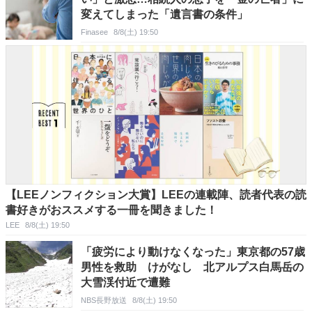
変えてしまった「遺言書の条件」
Finasee
8/8(土) 19:50
【LEEノンフィクション大賞】LEEの連載陣、読者代表の読
書好きがおススメする一冊を聞きました！
LEE
8/8(土) 19:50
「疲労により動けなくなった」東京都の57歳
男性を救助 けがなし 北アルプス白馬岳の
大雪渓付近で遭難
NBS長野放送
8/8(土) 19:50