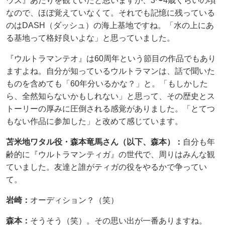
ウス』あたりを観ていたと思いますが、3〜4歳くらいの頃
なので、ほぼ覚えていなくて。それでも記憶に残っている
のはDASH（ダッシュ）の海上基地ですね。「水の上にあ
る基地って格好良いよな」と思っていました。
『ウルトラマンテオ』は60周年という節目の作品でもあり
ますよね。自分が知っているウルトラマンは、話で聞いた
ものを含めても「60年分いるかな？」と。「もしかした
ら、全然知らないかもしれない」と思って、その歴史とス
トーリーの厚みに圧倒される感覚がありました。「とてつ
もない作品に参加した」と改めて感じています。
苫米地ワタル役・森本竜馬さん（以下、森本）：
自分も年
齢的に『ウルトラマンティガ』の世代で、周りはみんな観
ていました。友達と誰がティガの役をやるかで争ってい
て。
岩崎：
オーディション？（笑）
森本：
そうそう（笑）。その思い出が一番ありますね。