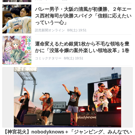
バレー男子・大阪の清風が初優勝、２年エー
ス西村海司が決勝スパイク「信頼に応えたい
っていう一心」
読売新聞オンライン
8/8(土) 19:51
運命変えるため銀貨1枚から不毛な領地を豊
かに「没落令嬢の案外楽しい領地改革」1巻
コミックナタリー
8/8(土) 19:51
【神宮花火】nobodyknows＋「ジャンピング、みんなでい