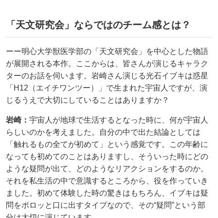
「天文研究会」ならではのチーム感とは？
ーー明心大学獣医学部の「天文研究会」を中心とした物語
が展開される本作。ここからは、皆さんが演じるキャラク
ターのお話を伺います。岩崎さん演じる光石イブキは惑星
「H12（エイチワンツー）」で生まれた宇宙人ですが、演
じるうえで大切にしていることはありますか？
岩崎：
宇宙人が地球で生活するとなった時に、何が宇宙人
らしいのかを考えました。自分の中で出た結論としては
「触れるもの全てが初めて」という感覚です。この年齢に
なっても初めてのことはありますし、そういった時にどの
ような疑問が出て、どのようなリアクションをするのか。
それを私生活の中で意識するところから、役を作っていき
ました。初めて体験した時の驚きはもちろん、イブキは疑
問をポロッと口に出すタイプなので、その“疑問”という部
分は大切に演じています。