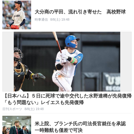
大分商の平田、流れ引き寄せた 高校野球
時事通信
8/8(土) 19:48
【日本ハム】５日に死球で途中交代した水野達稀が先発復帰
「もう問題ない」レイエスも先発復帰
日刊スポーツ
8/8(土) 19:48
米上院、ブランチ氏の司法長官就任を承認
一時難航も僅差で可決