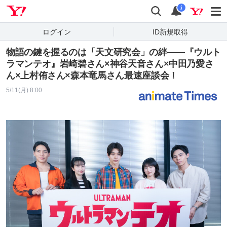
Yahoo! JAPAN
検索
通知
i
ログイン
ID新規取得
物語の鍵を握るのは「天文研究会」の絆――『ウルト
ラマンテオ』岩崎碧さん×神谷天音さん×中田乃愛さ
ん×上村侑さん×森本竜馬さん最速座談会！
5/11(月) 8:00