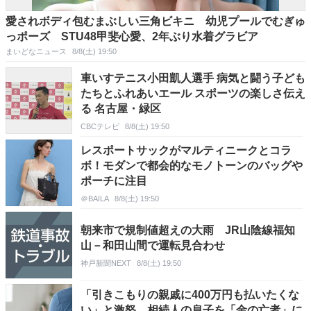
愛されボディ包むまぶしい三角ビキニ 幼児プールでむぎゅ
っポーズ STU48甲斐心愛、2年ぶり水着グラビア
まいどなニュース
8/8(土) 19:50
車いすテニス小田凱人選手 病気と闘う子ども
たちとふれあいエール スポーツの楽しさ伝え
る 名古屋・緑区
CBCテレビ
8/8(土) 19:50
レスポートサックがマルティニークとコラ
ボ！モダンで都会的なモノトーンのバッグや
ポーチに注目
＠BAILA
8/8(土) 19:50
朝来市で規制値超えの大雨 JR山陰線福知
山－和田山間で運転見合わせ
神戸新聞NEXT
8/8(土) 19:50
「引きこもりの親戚に400万円も払いたくな
い」と激怒…相続人の息子を「金の亡者」に