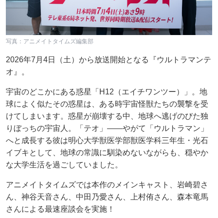
写真：アニメイトタイムズ編集部
2026年7月4日（土）から放送開始となる『ウルトラマンテ
オ』。
宇宙のどこかにある惑星「H12（エイチワンツー）」。地
球によく似たその惑星は、ある時宇宙怪獣たちの襲撃を受
けてしまいます。惑星が崩壊する中、地球へ逃げのびた独
りぼっちの宇宙人。「テオ」――やがて「ウルトラマン」
へと成⻑する彼は明心大学獣医学部獣医学科三年生・光石
イブキとして、地球の常識に馴染めないながらも、穏やか
な大学生活を過ごしていました。
アニメイトタイムズでは本作のメインキャスト、岩崎碧さ
ん、神谷天音さん、中田乃愛さん、上村侑さん、森本竜馬
さんによる最速座談会を実施！