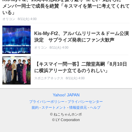
メンバー同士で成長を絶賛「キスマイを第一に考えてくれて
いる」
オリコン
8/11(火) 4:00
Kis-My-Ft2、アルバムリリース＆ドーム公演
決定 サプライズ発表にファン大歓声
オリコン
8/11(火) 4:00
【キスマイ一問一答】二階堂高嗣「8月10日
に横浜アリーナ立てるのうれしい」
スポニチアネックス
8/11(火) 4:00
Yahoo! JAPAN
プライバシーポリシー
プライバシーセンター
規約
ステートメント
情報提供元
ヘルプ
© ねこちゃんホンポ
© LY Corporation