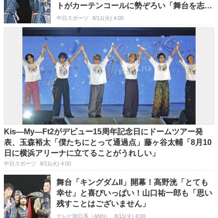
トがカーテンコールに勢ぞろい「舞台を志し
てよかった」
中日スポーツ
8/11(火) 4:00
Kis―My―Ft2がデビュー15周年記念日にドームツアー発
表、玉森裕太「僕たちにとって通過点」藤ヶ谷太輔「8月10
日に横浜アリーナに立てることがうれしい」
中日スポーツ
8/11(火) 4:00
舞台「キングダムII」開幕！高野洸「とても
幸せ」と喜びいっぱい！山口祐一郎も「思い
残すことはございません」
テレビ朝日系（ANN）
8/11(火) 4:00