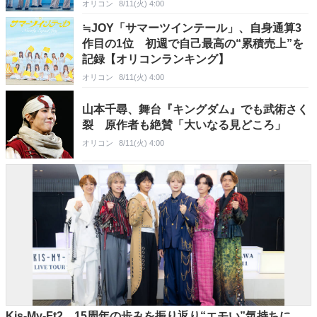
オリコン
8/11(火) 4:00
≒JOY「サマーツインテール」、自身通算3
作目の1位 初週で自己最高の“累積売上”を
記録【オリコンランキング】
オリコン
8/11(火) 4:00
山本千尋、舞台『キングダム』でも武術さく
裂 原作者も絶賛「大いなる見どころ」
オリコン
8/11(火) 4:00
Kis-My-Ft2、15周年の歩みを振り返り“エモい”気持ちに