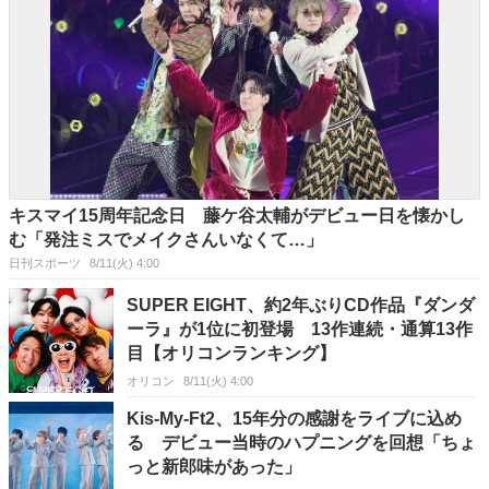
キスマイ15周年記念日 藤ケ谷太輔がデビュー日を懐かし
む「発注ミスでメイクさんいなくて…」
日刊スポーツ
8/11(火) 4:00
SUPER EIGHT、約2年ぶりCD作品『ダンダ
ーラ』が1位に初登場 13作連続・通算13作
目【オリコンランキング】
オリコン
8/11(火) 4:00
Kis-My-Ft2、15年分の感謝をライブに込め
る デビュー当時のハプニングを回想「ちょ
っと新郎味があった」