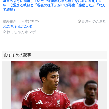
毎日のように威嚇していた『保護赤ちゃん猫』をお家に迎えて１
年…心温まる軌跡と『現在の様子』が19万再生「感動した」「なん
て綺麗」
最終更新:
5/7(木) 20:25
記事へのご意見
ねこちゃんホンポ
© ねこちゃんホンポ
おすすめの記事