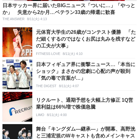
日本サッカー界に届いたBIGニュース「ついに…」「やっと
か」 失意から2か月…ベテラン33歳の帰還に歓喜
THE ANSWER
8/11(火) 4:13
元体育大学生の26歳がコンテスト優勝 「た
だ細くするのではなくお尻は丸みを残すなど
の工夫が大事」
FITNESS LOVE
8/11(火) 4:10
日本フィギュア界に衝撃ニュース…「本当に
ショック」まさかの悲劇に心配の声が殺到
「気の毒で言葉が…」
THE DIGEST
8/11(火) 4:07
リクルート、通期予想を大幅上方修正 1Q営
業利益は66%増で株価急騰
LIMO
8/11(火) 4:00
舞台「キングダム―継承―」が開幕、高野洸
と三浦宏規のWキャストも含めメインキャス