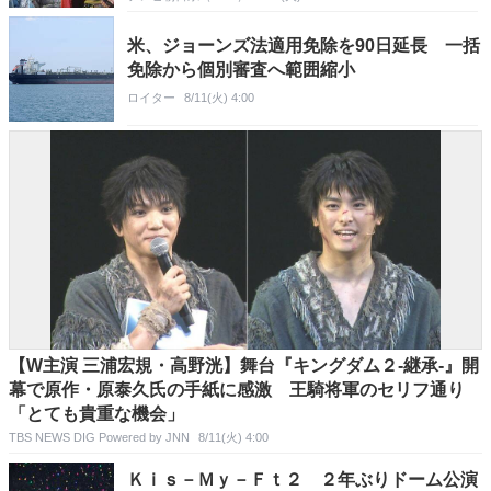
米、ジョーンズ法適用免除を90日延長 一括
免除から個別審査へ範囲縮小
ロイター
8/11(火) 4:00
【W主演 三浦宏規・高野洸】舞台『キングダム２-継承-』開
幕で原作・原泰久氏の手紙に感激 王騎将軍のセリフ通り
「とても貴重な機会」
TBS NEWS DIG Powered by JNN
8/11(火) 4:00
Ｋｉｓ－Ｍｙ－Ｆｔ２ ２年ぶりドーム公演