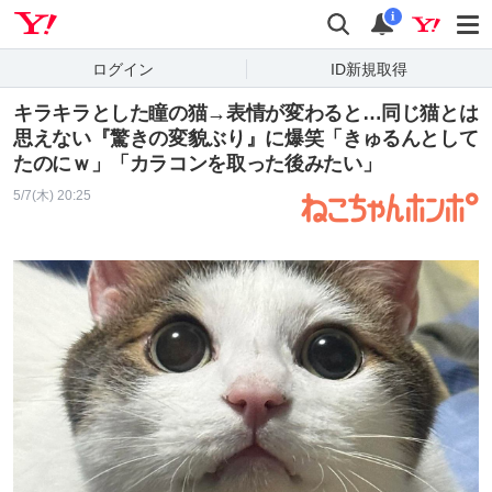
Yahoo! JAPAN
検索
通知
i
ログイン
ID新規取得
キラキラとした瞳の猫→表情が変わると…同じ猫とは
思えない『驚きの変貌ぶり』に爆笑「きゅるんとして
たのにｗ」「カラコンを取った後みたい」
5/7(木) 20:25