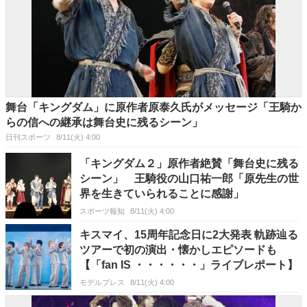
舞台「キングダム」に原作者原泰久氏がメッセージ「王騎か
らの信への継承は舞台史に残るシーン」
日刊スポーツ
8/11(火) 4:00
「キングダム２」原作者絶賛「舞台史に残る
シーン」 王騎役の山口祐一郎「原先生の世
界を生きていられることに感謝」
スポーツ報知
8/11(火) 4:00
キスマイ、15周年記念日に2大発表 軌跡辿る
ツアーで初の演出・懐かしエピソードも
【「fan IS ・・・・・・」ライブレポート】
モデルプレス
8/11(火) 4:00