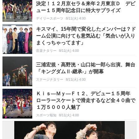
決定！１２月京セラ＆来年２月東京Ｄ デビ
ュー１５周年記念日に特大サプライズ
デイリースポーツ
8/11(火) 4:00
キスマイ、15年間で変化したメンバーは？ド
ーム公演に向けても意気込む「気合いが入り
まくっちゃってます」
音楽ナタリー
8/11(火) 4:00
三浦宏規・高野洸・山口祐一郎ら出演、舞台
「キングダムⅡ-継承-」が開幕
ステージナタリー
8/11(火) 4:00
Ｋｉｓ―Ｍｙ―Ｆｔ２、デビュー１５周年
ローラースケートで滑走するなど全４０曲で
１万５０００人魅了
スポーツ報知
8/11(火) 4:00