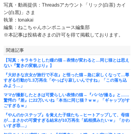
写真・動画提供：Threadsアカウント「リック(白茶) カイ
ン(白黒)」さま
執筆：tonakai
編集：ねこちゃんホンポニュース編集部
※本記事は投稿者さまの許可を得て掲載しております。
関連記事
【写真：キラキラとした瞳の猫→表情が変わると…同じ猫とは思え
ない『驚きの変貌ぶり』】
『大好きな次女が旅行で不在』と悟った猫→急に寂しくなって…尊
すぎる行動が1.3万再生「やっぱり寂しいんですね」「この落ち込
みよう…」
ママが撮影したときは可愛らしい表情の猫→『パパが撮る』と……
驚愕の『差』に22万いいね「本当に同じ猫？ｗｗ」「ギャップがす
ごすぎるｗ」
『やんのかステップ』を覚えた子猫たち→ヒートアップして、母猫
が…まさかの可愛すぎる結末が10万再生「紙相撲みたいｗ」「かわ
いすぎ罪…」