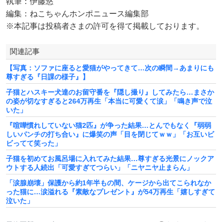
執筆：伊藤悠
編集：ねこちゃんホンポニュース編集部
※本記事は投稿者さまの許可を得て掲載しております。
関連記事
【写真：ソファに座ると愛猫がやってきて…次の瞬間→あまりにも
尊すぎる『日課の様子』】
子猫とハスキー犬達のお留守番を『隠し撮り』してみたら…まさか
の姿が切なすぎると264万再生「本当に可愛くて涙」「鳴き声で泣
いた」
『喧嘩慣れしていない猫2匹』が争った結果…とんでもなく『弱弱
しいパンチの打ち合い』に爆笑の声「目を閉じてｗｗ」「お互いビ
ビってて笑った」
子猫を初めてお風呂場に入れてみた結果…尊すぎる光景にノックア
ウトする人続出「可愛すぎてつらい」「ニヤニヤ止まらん」
「涙腺崩壊」保護から約1年半もの間、ケージから出てこられなか
った猫に…涙溢れる『素敵なプレゼント』が54万再生「嬉しすぎて
泣いた」