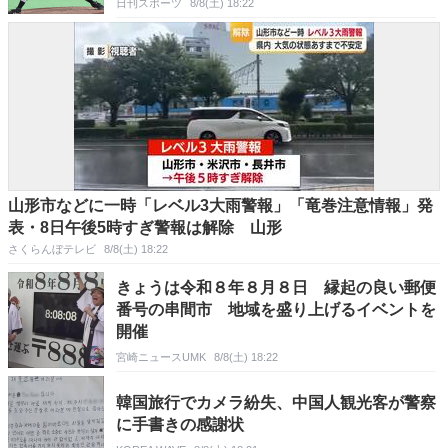
日刊スポーツ
8/8(土) 18:22
山形市などに一時「レベル3大雨警報」「竜巻注意情報」発
表・8日午後5時すぎ警報は解除 山形
さくらんぼテレビ
8/8(土) 18:22
きょうは令和８年８月８日 縁起の良い郵便
番号の串間市 地域を盛り上げるイベントを
開催
宮崎ニュースUMK
8/8(土) 18:22
韓国旅行でカメラ紛失、中国人観光客が警察
に手書きの感謝状