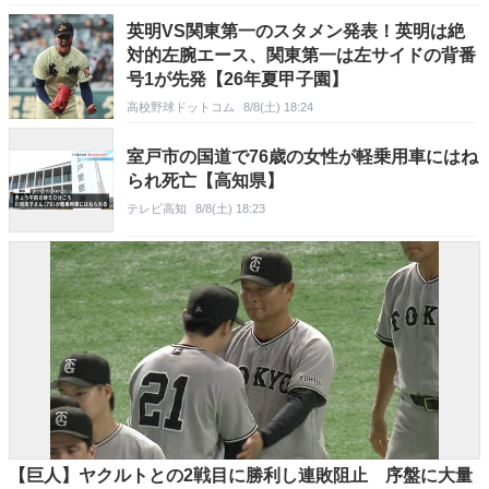
英明VS関東第一のスタメン発表！英明は絶
対的左腕エース、関東第一は左サイドの背番
号1が先発【26年夏甲子園】
高校野球ドットコム
8/8(土) 18:24
室戸市の国道で76歳の女性が軽乗用車にはね
られ死亡【高知県】
テレビ高知
8/8(土) 18:23
【巨人】ヤクルトとの2戦目に勝利し連敗阻止 序盤に大量