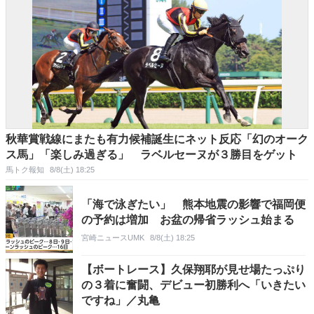
秋華賞戦線にまたも有力候補誕生にネット反応「幻のオーク
ス馬」「楽しみ過ぎる」 ラベルセーヌが３勝目をゲット
馬トク報知
8/8(土) 18:25
「海で泳ぎたい」 熊本地震の影響で福岡便
の予約は増加 お盆の帰省ラッシュ始まる
宮崎ニュースUMK
8/8(土) 18:25
【ボートレース】久保翔耶が見せ場たっぷり
の３着に奮闘、デビュー初勝利へ「いきたい
ですね」／丸亀