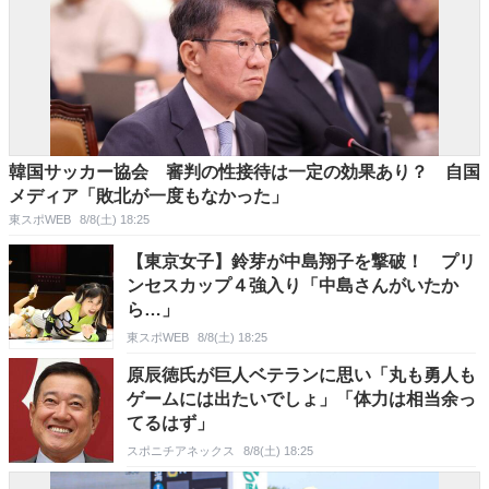
韓国サッカー協会 審判の性接待は一定の効果あり？ 自国
メディア「敗北が一度もなかった」
東スポWEB
8/8(土) 18:25
【東京女子】鈴芽が中島翔子を撃破！ プリ
ンセスカップ４強入り「中島さんがいたか
ら…」
東スポWEB
8/8(土) 18:25
原辰徳氏が巨人ベテランに思い「丸も勇人も
ゲームには出たいでしょ」「体力は相当余っ
てるはず」
スポニチアネックス
8/8(土) 18:25