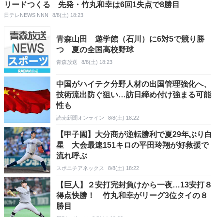
リードつくる 先発・竹丸和幸は6回1失点で8勝目
日テレNEWS NNN
8/8(土) 18:23
青森山田 遊学館（石川）に6対5で競り勝
つ 夏の全国高校野球
青森放送
8/8(土) 18:23
中国がハイテク分野人材の出国管理強化へ、
技術流出防ぐ狙い…訪日締め付け強まる可能
性も
読売新聞オンライン
8/8(土) 18:22
【甲子園】大分商が逆転勝利で夏29年ぶり白
星 大会最速151キロの平田玲翔が好救援で
流れ呼ぶ
スポニチアネックス
8/8(土) 18:22
【巨人】２安打完封負けから一夜…13安打８
得点快勝！ 竹丸和幸がリーグ3位タイの８
勝目