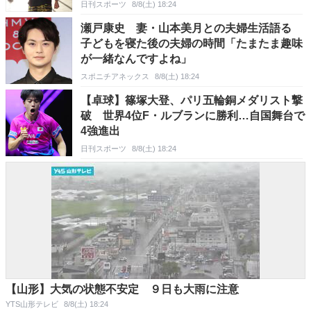
日刊スポーツ
8/8(土) 18:24
瀬戸康史 妻・山本美月との夫婦生活語る
子どもを寝た後の夫婦の時間「たまたま趣味
が一緒なんですよね」
スポニチアネックス
8/8(土) 18:24
【卓球】篠塚大登、パリ五輪銅メダリスト撃
破 世界4位F・ルブランに勝利…自国舞台で
4強進出
日刊スポーツ
8/8(土) 18:24
【山形】大気の状態不安定 ９日も大雨に注意
YTS山形テレビ
8/8(土) 18:24