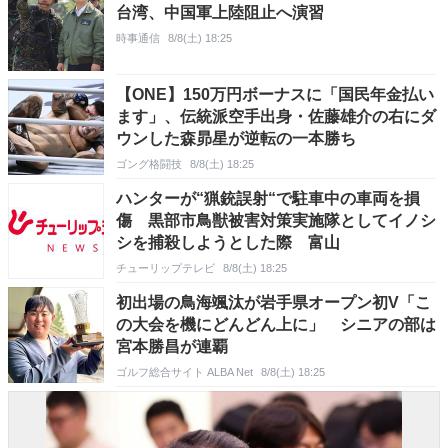
台湾、中国軍上陸阻止へ演習
時事通信
8/8(土) 18:25
【ONE】150万円ボーナスに「国民年金払い
ます」、伝統派空手出身・佐藤雄介の右にダ
ウンした森昴星が逆転の一本勝ち
ゴング格闘技
8/8(土) 18:25
ハンターが“猟銃誤射“で駐車中の車両を損
傷 黒部市鳥獣被害対策実施隊としてイノシ
シを捕殺しようとした際 富山
チューリップテレビ
8/8(土) 18:25
初出場の鳥海颯汰が岩手県オープン初V「こ
の大会を機にどんどん上に」 シニアの部は
宮本勝昌が連覇
ゴルフ総合サイト ALBA Net
8/8(土) 18:25