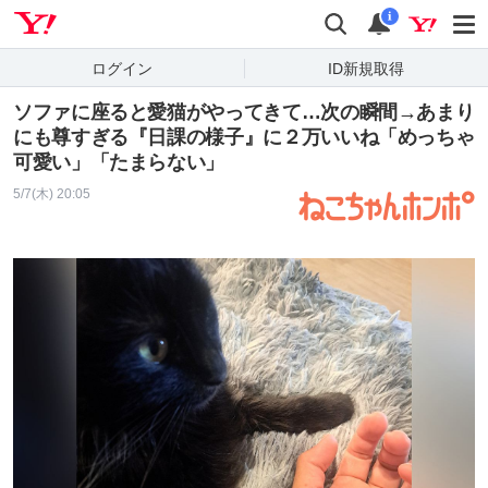
Yahoo! JAPAN
検索
通知
i
ログイン
ID新規取得
ソファに座ると愛猫がやってきて…次の瞬間→あまり
にも尊すぎる『日課の様子』に２万いいね「めっちゃ
可愛い」「たまらない」
5/7(木) 20:05