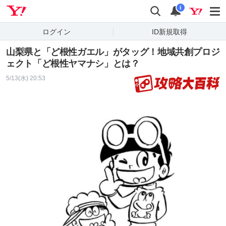
Yahoo! JAPAN
検索
通知
i
ログイン
ID新規取得
山梨県と「ど根性ガエル」がタッグ！地域共創プロジ
ェクト「ど根性ヤマナシ」とは？
5/13(水) 20:53