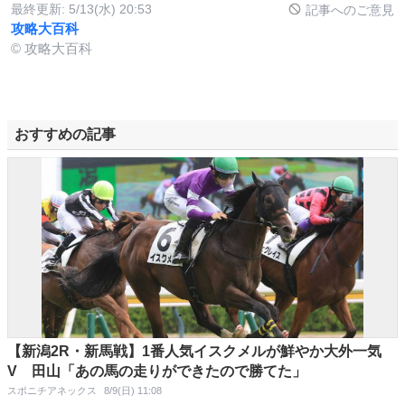
最終更新:
5/13(水) 20:53
記事へのご意見
攻略大百科
© 攻略大百科
おすすめの記事
【新潟2R・新馬戦】1番人気イスクメルが鮮やか大外一気
V 田山「あの馬の走りができたので勝てた」
スポニチアネックス
8/9(日) 11:08