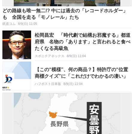
どの路線も唯一無二!? 中には過去の「レコードホルダー」
も 全国を走る「モノレール」たち
鉄道コム
8/9(日) 11:05
松岡昌宏 「時代劇で結構お邪魔する」都道
府県 名物の「あります」と言われると食べ
たくなる高級魚
スポニチアネックス
8/9(日) 11:04
【この“模様”、何の商品？】特許庁の“位置
商標クイズ”に「これだけでわかるの凄い」
ハフポスト日本版
8/9(日) 11:04