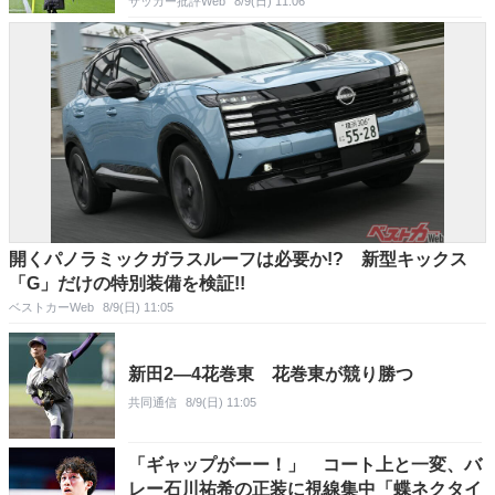
サッカー批評Web
8/9(日) 11:06
開くパノラミックガラスルーフは必要か!? 新型キックス
「G」だけの特別装備を検証!!
ベストカーWeb
8/9(日) 11:05
新田2―4花巻東 花巻東が競り勝つ
共同通信
8/9(日) 11:05
「ギャップがーー！」 コート上と一変、バ
レー石川祐希の正装に視線集中「蝶ネクタイ