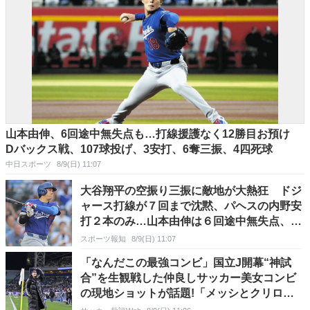
山本由伸、6回途中無失点も…打線援護なく12勝目お預け
Dバックス戦、107球投げ、3安打、6奪三振、4四死球
中日スポーツ
8/9(日) 11:07
大谷翔平の空振り三振に敵地が大熱狂 ドジ
ャース打線が７回まで沈黙、パヘスの内野安
打２本のみ…山本由伸は６回途中無失点、今
季最悪７連敗から脱出なるか
スポーツ報知
8/9(日) 11:07
「なんだこの最強コンビ」国立J開幕“神試
合”を生観戦した仲良しサッカー美女コンビ
の現地ショットが話題!「メッシとクリロナ
レベルです」「めちゃくちゃ可愛い」