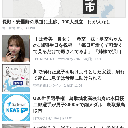
長野・安曇野の県道に土砂、390人孤立 けが人なし
毎日新聞
8/9(日) 11:04
【 辻希美・長女 】 希空 妹・夢空ちゃん
の1歳誕生日を祝福 「毎日可愛くて可愛く
て見るだけで癒されてるよ」 「姉妹で沢山お
出かけしたりしようね」
TBS NEWS DIG Powered by JNN
8/9(日) 11:04
川で溺れた息子を助けようとした父親、溺れ
て死亡…息子は母親に助けられる
読売新聞オンライン
8/9(日) 11:04
U20世界選手権 鳥取城北高校出身の本田桜
二郎選手が男子3000mで銅メダル 鳥取県鳥
取市
日本海テレビ
8/9(日) 11:04