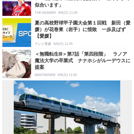
似合います」
THE ANSWER
8/9(日) 11:05
夏の高校野球甲子園大会第１回戦 新田（愛
媛）が花巻東（岩手）に惜敗 一歩及ばず
【愛媛】
テレビ愛媛
8/9(日) 11:05
＜無職転生III＞第7話「第四段階」 ラノア
魔法大学の卒業式 ナナホシがルーデウスに
提案
MANTANWEB
8/9(日) 11:05