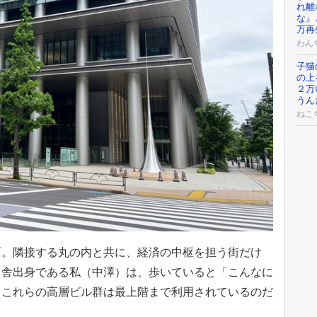
れ離
な』
万再
わん
子猫
の上
２万
うん
ねこ
町。隣接する丸の内と共に、経済の中枢を担う街だけ
田舎出身である私（中澤）は、歩いていると「こんなに
。これらの高層ビル群は最上階まで利用されているのだ