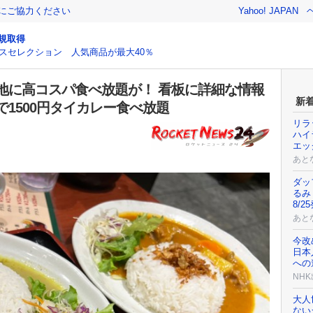
金にご協力ください
Yahoo! JAPAN
規取得
スセレクション 人気商品が最大40％
地に高コスパ食べ放題が！ 看板に詳細な情報
新
1500円タイカレー食べ放題
リラ
ハイ
エッ
あと
ダッ
るみ
8/2
あと
今改
日本
への道
NH
大人
ない