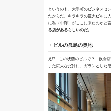
というのも、大手町のビジネスセ
たからだ。キラキラの巨大ビルに
に私（中澤）がここに来たのかと
る店があるらしいのだ。
・ビルの孤島の奥地
え!? この状態のビルで？ 飲食
また広大なだけに、ガランとした