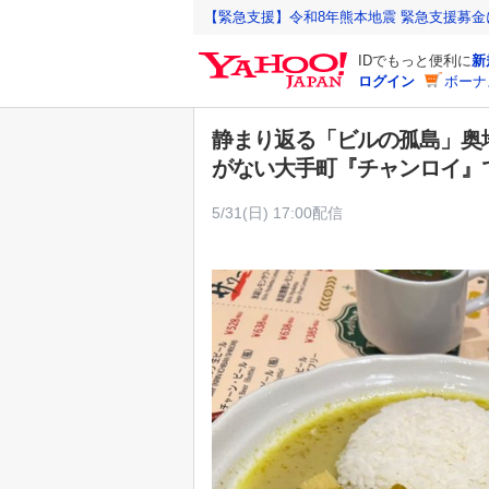
Y
【緊急支援】令和8年熊本地震 緊急支援募
a
IDでもっと便利に
新
h
ログイン
ボーナ
o
o
静まり返る「ビルの孤島」奥
!
がない大手町『チャンロイ』で
J
A
5/31(日) 17:00配信
P
A
N