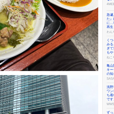
4ME
急遽
た』
に…
再生
わん
くつ
みる
ぎて
もや
ねこ
亀山
キー
の知
SAS
浅野
ワン
ち着
です
WW
ずっ