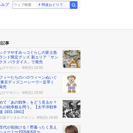
ヘルプ
阿波おどりで不適切な動画
検索
着記事
ックマやすみっコぐらしの富士急
ランド限定グッズ 新エリア「サン
クス パラダイス」で発売
なびマガジン
8/9(日) 19:00
フィーたちのハロウィーンぬいぐ
 東京ディズニーシーで一足早く
5発売
なびマガジン
8/9(日) 19:00
めて「あの戦争」をどう見るか？
人の戦争観を問う。【太平洋戦争
 1931-1941】
K出版デジタルマガジン
8/9(日) 19:00
世代が垢抜ける！野暮ったく見え
ショート〜2026年8月〜