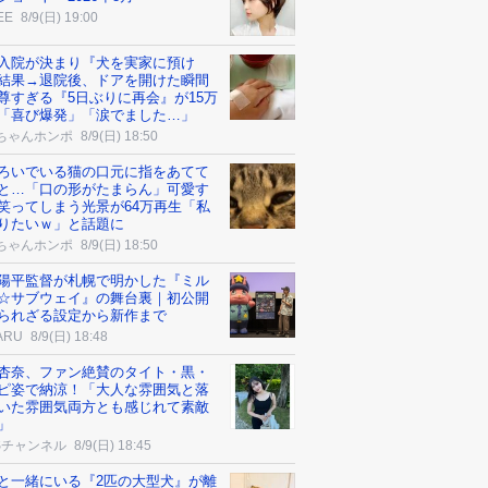
EE
8/9(日) 19:00
入院が決まり『犬を実家に預け
結果→退院後、ドアを開けた瞬間
尊すぎる『5日ぶりに再会』が15万
「喜び爆発」「涙でました…」
ちゃんホンポ
8/9(日) 18:50
ろいでいる猫の口元に指をあてて
と…「口の形がたまらん」可愛す
笑ってしまう光景が64万再生「私
りたいｗ」と話題に
ちゃんホンポ
8/9(日) 18:50
陽平監督が札幌で明かした『ミル
☆サブウェイ』の舞台裏｜初公開
られざる設定から新作まで
ARU
8/9(日) 18:48
杏奈、ファン絶賛のタイト・黒・
ピ姿で納涼！「大人な雰囲気と落
いた雰囲気両方とも感じれて素敵
」
Sチャンネル
8/9(日) 18:45
と一緒にいる『2匹の大型犬』が離