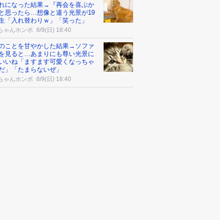
れになった結果→『再会を喜ぶか
と思ったら…想像と違う光景が19
生「入れ替わりｗ」「笑った」
ちゃんホンポ
8/9(日) 18:40
のことを甘やかした結果→ソファ
を見ると…あまりにも尊い光景に
いいね「ますます可愛くなっちゃ
だ」「たまらないぜ」
ちゃんホンポ
8/9(日) 18:40