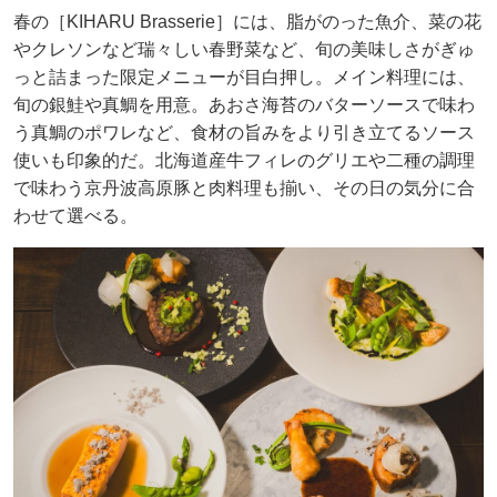
春の［KIHARU Brasserie］には、脂がのった魚介、菜の花
やクレソンなど瑞々しい春野菜など、旬の美味しさがぎゅ
っと詰まった限定メニューが目白押し。メイン料理には、
旬の銀鮭や真鯛を用意。あおさ海苔のバターソースで味わ
う真鯛のポワレなど、食材の旨みをより引き立てるソース
使いも印象的だ。北海道産牛フィレのグリエや二種の調理
で味わう京丹波高原豚と肉料理も揃い、その日の気分に合
わせて選べる。