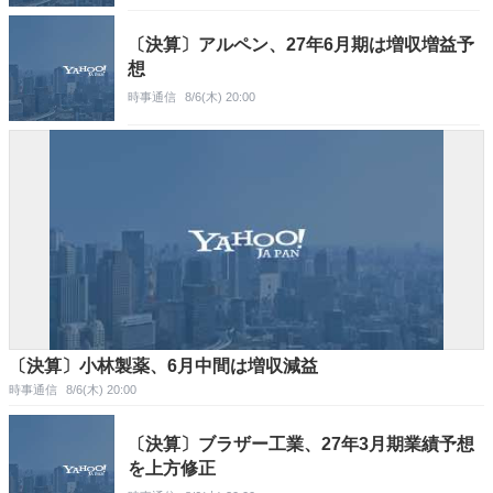
〔決算〕アルペン、27年6月期は増収増益予
想
時事通信
8/6(木) 20:00
〔決算〕小林製薬、6月中間は増収減益
時事通信
8/6(木) 20:00
〔決算〕ブラザー工業、27年3月期業績予想
を上方修正