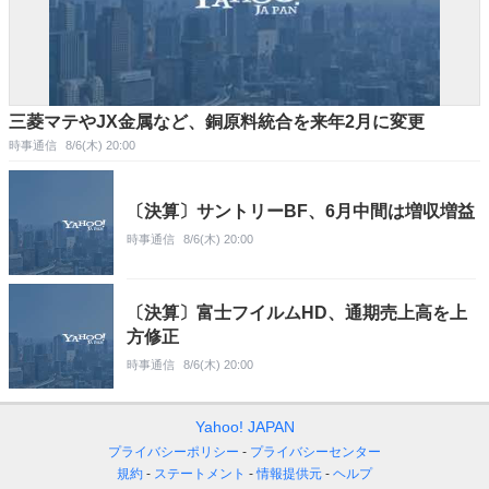
三菱マテやJX金属など、銅原料統合を来年2月に変更
時事通信
8/6(木) 20:00
〔決算〕サントリーBF、6月中間は増収増益
時事通信
8/6(木) 20:00
〔決算〕富士フイルムHD、通期売上高を上
方修正
時事通信
8/6(木) 20:00
Yahoo! JAPAN
プライバシーポリシー
プライバシーセンター
規約
ステートメント
情報提供元
ヘルプ