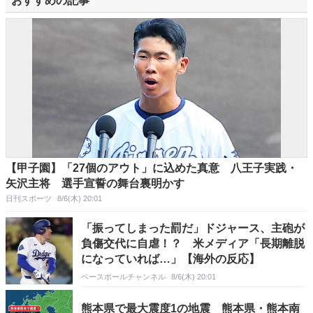
おすすめの記事
【甲子園】「27個のアウト」に込めた真意 八王子実践・
矢沢主将 選手宣誓の舞台裏明かす
日刊スポーツ
8/6(木) 20:01
「振ってしまった罰だ」ドジャース、主砲が
負傷交代に自虐！？ 米メディア「長期離脱
になっていれば…」【海外の反応】
ベースボールチャンネル
8/6(木) 20:01
熊本県で最大震度1の地震 熊本県・熊本南