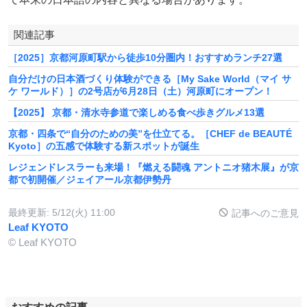
関連記事
［2025］京都河原町駅から徒歩10分圏内！おすすめランチ27選
自分だけの日本酒づくり体験ができる［My Sake World（マイ サ
ケ ワールド）］の2号店が6月28日（土）河原町にオープン！
【2025】 京都・清水寺参道で楽しめる食べ歩きグルメ13選
京都・四条で“自分のための美”を仕立てる。［CHEF de BEAUTÉ
Kyoto］の五感で体験する新スポットが誕生
レジェンドレスラーも来場！『燃える闘魂 アントニオ猪木展』が京
都で初開催／ジェイアール京都伊勢丹
最終更新:
5/12(火) 11:00
記事へのご意見
Leaf KYOTO
© Leaf KYOTO