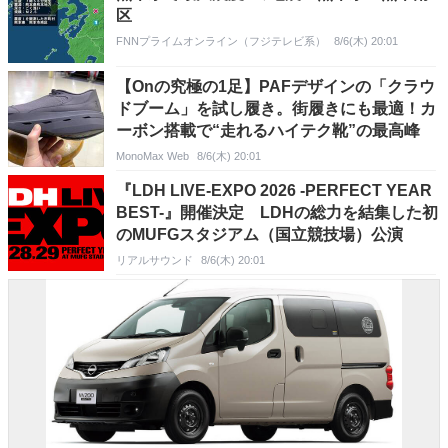
区
FNNプライムオンライン（フジテレビ系）
8/6(木) 20:01
【Onの究極の1足】PAFデザインの「クラウ
ドブーム」を試し履き。街履きにも最適！カ
ーボン搭載で“走れるハイテク靴”の最高峰
MonoMax Web
8/6(木) 20:01
『LDH LIVE-EXPO 2026 -PERFECT YEAR
BEST-』開催決定 LDHの総力を結集した初
のMUFGスタジアム（国立競技場）公演
リアルサウンド
8/6(木) 20:01