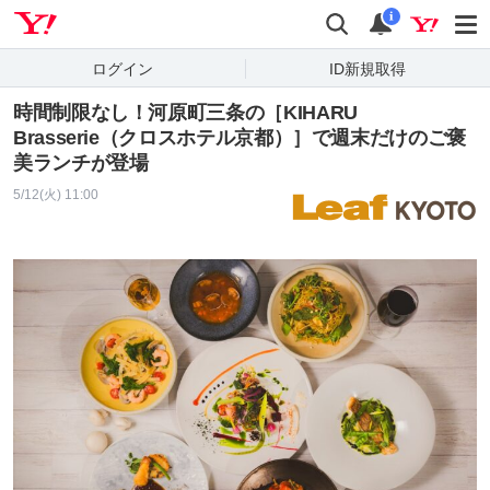
Yahoo! JAPAN
検索
通知
i
ログイン
ID新規取得
時間制限なし！河原町三条の［KIHARU
Brasserie（クロスホテル京都）］で週末だけのご褒
美ランチが登場
5/12(火) 11:00