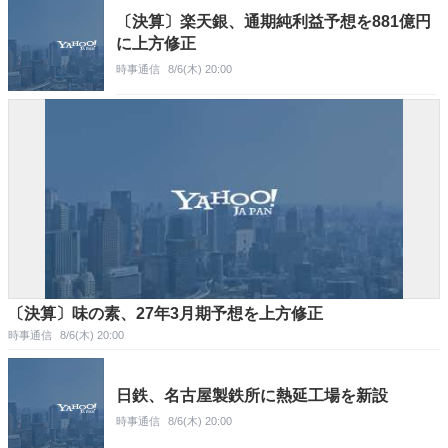
〔決算〕楽天銀、通期純利益予想を881億円
に上方修正
時事通信
8/6(木) 20:00
〔決算〕味の素、27年3月期予想を上方修正
時事通信
8/6(木) 20:00
日鉄、名古屋製鉄所に熱延工場を新設
時事通信
8/6(木) 20:00