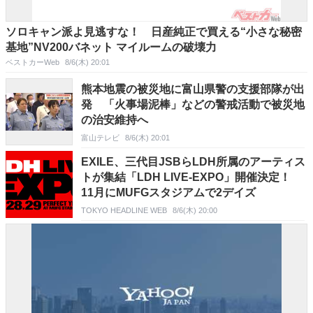
ソロキャン派よ見逃すな！ 日産純正で買える“小さな秘密
基地”NV200バネット マイルームの破壊力
ベストカーWeb
8/6(木) 20:01
熊本地震の被災地に富山県警の支援部隊が出
発 「火事場泥棒」などの警戒活動で被災地
の治安維持へ
富山テレビ
8/6(木) 20:01
EXILE、三代目JSBらLDH所属のアーティス
トが集結「LDH LIVE-EXPO」開催決定！
11月にMUFGスタジアムで2デイズ
TOKYO HEADLINE WEB
8/6(木) 20:00