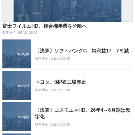
富士フイルムHD、複合機事業を分離へ
時事通信
8/6(木) 20:00
〔決算〕ソフトバンクG、純利益17．7％減
時事通信
8/6(木) 20:00
トヨタ、国内9工場停止
時事通信
8/6(木) 20:00
〔決算〕コスモエネHD、26年4～6月期は黒
字化
時事通信
8/6(木) 20:00