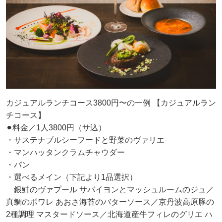
カジュアルランチコース3800円〜の一例 【カジュアルラン
チコース】
⚫︎料金／1人3800円（サ込）
・サステナブルシーフードと野菜のヴァリエ
・マンハッタンクラムチャウダー
・パン
・選べるメイン（下記より1品選択）
銀鮭のヴァプール サバイヨンとマッシュルームのジュ／
真鯛のポワレ あおさ海苔のバターソース／京丹波高原豚の
2種調理 マスタードソース／北海道産牛フィレのグリエ ハ