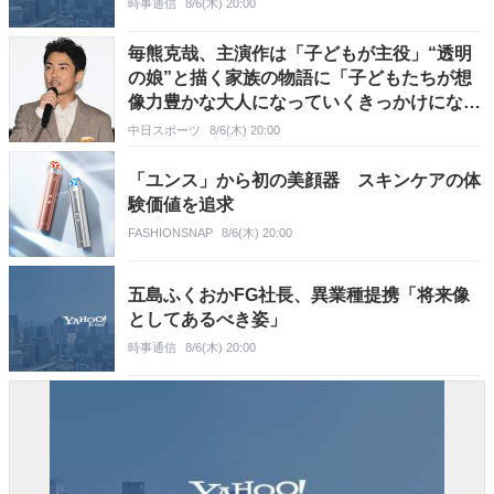
時事通信
8/6(木) 20:00
毎熊克哉、主演作は「子どもが主役」“透明
の娘”と描く家族の物語に「子どもたちが想
像力豊かな大人になっていくきっかけになれ
ば」
中日スポーツ
8/6(木) 20:00
「ユンス」から初の美顔器 スキンケアの体
験価値を追求
FASHIONSNAP
8/6(木) 20:00
五島ふくおかFG社長、異業種提携「将来像
としてあるべき姿」
時事通信
8/6(木) 20:00