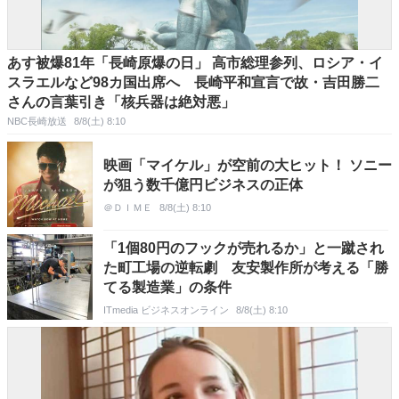
あす被爆81年「長崎原爆の日」 高市総理参列、ロシア・イ
スラエルなど98カ国出席へ 長崎平和宣言で故・吉田勝二
さんの言葉引き「核兵器は絶対悪」
NBC長崎放送
8/8(土) 8:10
映画「マイケル」が空前の大ヒット！ ソニー
が狙う数千億円ビジネスの正体
＠ＤＩＭＥ
8/8(土) 8:10
「1個80円のフックが売れるか」と一蹴され
た町工場の逆転劇 友安製作所が考える「勝
てる製造業」の条件
ITmedia ビジネスオンライン
8/8(土) 8:10