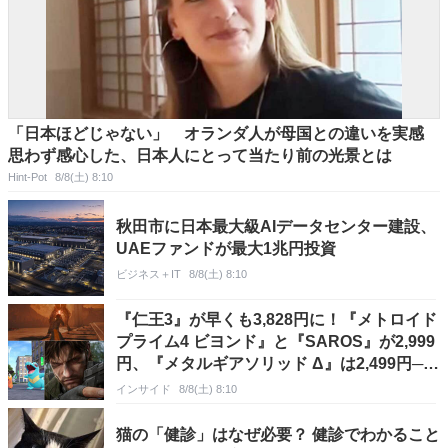
「日本ほどじゃない」 オランダ人が母国との違いを実感
思わず感心した、日本人にとって当たり前の光景とは
Hint-Pot
8/8(土) 8:10
秋田市に日本最大級AIデータセンター建設、
UAEファンドが最大1兆円投資
ビジネス＋IT
8/8(土) 8:10
『仁王3』が早くも3,828円に！『メトロイド
プライム4 ビヨンド』と『SAROS』が2,999
円、『メタルギアソリッド Δ』は2,499円─ゲ
オ店舗＆ストアのゲームセールは8月8日から
インサイド
8/8(土) 8:10
猫の「健診」はなぜ必要？ 健診でわかること