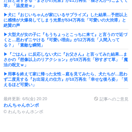
た目と逆すぎる『まさかの光景』が21万再生「猫さんかっこよくて
草」「温度差ｗ」
▶犬に『おじいちゃんが家にいるサプライズ』した結果…予想以上
に感情が大爆発してしまう光景が534万再生「可愛いの大渋滞」と
絶賛の声
▶大型犬が女の子に『もうちょっとこっちに来て』と言うので近づ
くと…思わずニヤける『可愛い理由』が12万再生「人間入って
る？」「素敵な瞬間」
▶『ごはん』に反応しない犬に『お父さん』と言ってみた結果…ま
さかの『想像以上のリアクション』が19万再生「秒すぎて草」「魔
法の呪文ｗ」
▶用事を終えて家に帰った女性→庭を見てみたら、犬たちが…思わ
ず二度見する『お出迎えの仕方』が10万再生「幸せな後ろ姿」「笑
えるほど可愛い」
最終更新:
6/5(金) 20:20
記事へのご意見
わんちゃんホンポ
© わんちゃんホンポ