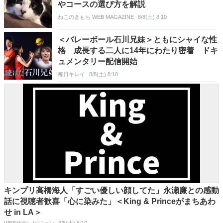
やコースの選び方を解説
ねこのきもち WEB MAGAZINE
8/8(土) 8:10
＜バレーボール石川兄妹＞ともにシャイな性
格 成長する二人に14年にわたり密着 ドキ
ュメンタリー配信開始
毎日キレイ
8/8(土) 8:10
キンプリ高橋海人「すごい優しい顔してた」永瀬廉との感動
話に視聴者歓喜「心に染みた」＜King & Princeがまちあわ
せ in LA＞
WEBザテレビジョン
8/8(土) 8:10