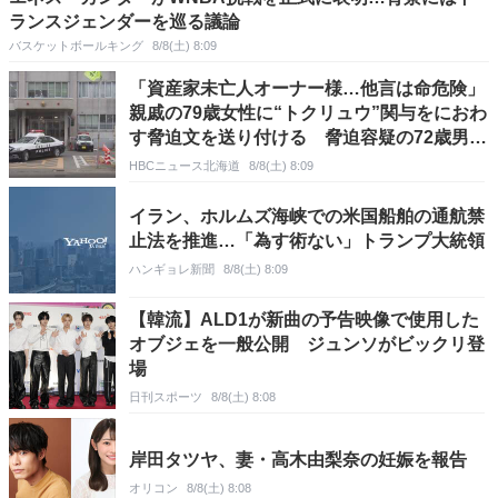
ランスジェンダーを巡る議論
バスケットボールキング
8/8(土) 8:09
「資産家未亡人オーナー様…他言は命危険」
親戚の79歳女性に“トクリュウ”関与をにおわ
す脅迫文を送り付ける 脅迫容疑の72歳男
「自分の気持ちを晴らすため」
HBCニュース北海道
8/8(土) 8:09
イラン、ホルムズ海峡での米国船舶の通航禁
止法を推進…「為す術ない」トランプ大統領
ハンギョレ新聞
8/8(土) 8:09
【韓流】ALD1が新曲の予告映像で使用した
オブジェを一般公開 ジュンソがビックリ登
場
日刊スポーツ
8/8(土) 8:08
岸田タツヤ、妻・高木由梨奈の妊娠を報告
オリコン
8/8(土) 8:08