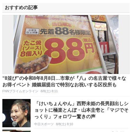
おすすめの記事
“8並び”の令和8年8月8日…市章が『八』の名古屋で様々な
お得イベント 婚姻届提出で特別なお祝いする区役所も
FNNプライムオンライン
8/8(土) 8:11
「けいちょんやん」西野未姫の長男顔出しシ
ョットに極楽とんぼ・山本圭壱と「マジでそ
っくり」フォロワー驚きの声
中日スポーツ
8/8(土) 8:10