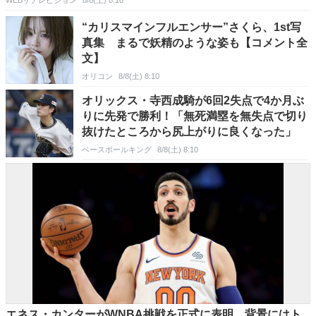
“カリスマインフルエンサー”さくら、1st写
真集 まるで妖精のような姿も【コメント全
文】
オリコン
8/8(土) 8:10
オリックス・寺西成騎が6回2失点で4か月ぶ
りに先発で勝利！「無死満塁を無失点で切り
抜けたところから尻上がりに良くなった」
ベースボールキング
8/8(土) 8:10
エネス・カンターがWNBA挑戦を正式に表明…背景にはト