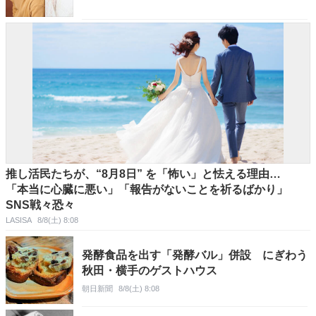
推し活民たちが、“8月8日” を「怖い」と怯える理由…
「本当に心臓に悪い」「報告がないことを祈るばかり」
SNS戦々恐々
LASISA
8/8(土) 8:08
発酵食品を出す「発酵バル」併設 にぎわう
秋田・横手のゲストハウス
朝日新聞
8/8(土) 8:08