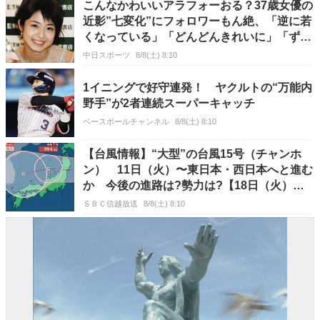
こんなかわいいアラフォーおる？37歳女優の
近影”七変化”にフォロワーもん絶、「逆に若
くなっている」「どんどんきれいに」「ずっ
かわ」
中日スポーツ
8/8(土) 8:10
1イニングで好守連発！ ヤクルトの“万能内
野手”が2者連続スーパーキャッチ
ベースボールチャンネル
8/8(土) 8:10
【台風情報】“大型”の台風15号（チャンホ
ン） 11日（火）〜東日本・西日本へと進む
か 今後の進路は?勢力は?【18日（火）ま
での雨風シミュレーション画像】お盆休みに
ＳＢＣ信越放送
8/8(土) 8:10
影響か（8日午前7時・気象庁発表）