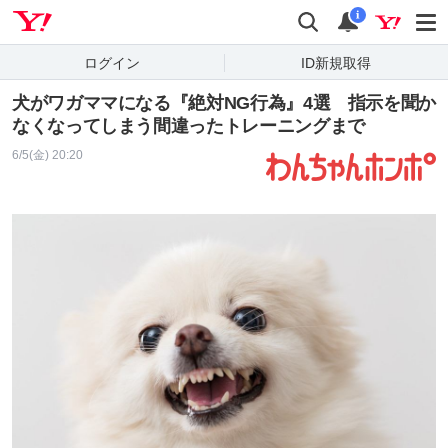
Yahoo! JAPAN
検索
通知
i
ログイン
ID新規取得
犬がワガママになる『絶対NG行為』4選 指示を聞か
なくなってしまう間違ったトレーニングまで
6/5(金) 20:20