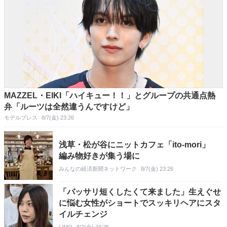
MAZZEL・EIKI「ハイキュー！！」とグループの共通点熱
弁「ルーツは全然違うんですけど」
モデルプレス
8/7(金) 23:26
浅草・松が谷にニットカフェ「ito-mori」
編み物好きが集う場に
みんなの経済新聞ネットワーク
8/7(金) 23:26
「バッサリ短くしたくて来ました」生えぐせ
に悩む女性がショートでスッキリヘアにスタ
イルチェンジ
LIMO
8/7(金) 23:25