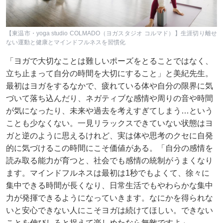
【東温市・yoga studio COLMADO（ヨガスタジオ コルマド）】生涯切り離せ
ない運動と健康とマインドフルネスを習慣化
「ヨガで大切なことは難しいポーズをとることではなく、
立ち止まって自分の時間を大切にすること」と美紀先生。
最初はヨガをするなかで、疲れている体や自分の限界に気
づいて落ち込んだり、ネガティブな感情や周りの音や時間
が気になったり、未来や過去を考えすぎてしまう…という
ことも少なくない。一見リラックスできていない状態はヨ
ガと逆のように思えるけれど、実は体や思考のクセに自発
的に気づけるこの時間にこそ価値がある。「自分の感情を
読み取る能力が育つと、社会でも感情の統制がうまくなり
ます。マインドフルネスは最初は1秒でもよくて、徐々に
集中できる時間が長くなり、日常生活でもやわらかな集中
力が発揮できるようになっていきます。なにかを得られな
いと安心できない人にこそヨガは続けてほしい。できない
ことを伸びしろと捉えて楽しめたなら無敵ですよ」。