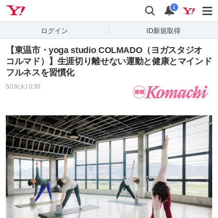
Yahoo! JAPAN
検索
通知
i
ログイン
ID新規取得
【東温市・yoga studio COLMADO（ヨガスタジオ
コルマド）】生涯切り離せない運動と健康とマインド
フルネスを習慣化
5/19(火) 0:30