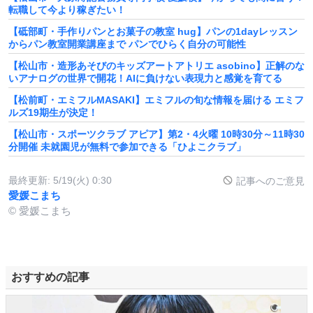
転職して今より稼ぎたい！
【砥部町・手作りパンとお菓子の教室 hug】パンの1dayレッスン
からパン教室開業講座まで パンでひらく自分の可能性
【松山市・造形あそびのキッズアートアトリエ asobino】正解のな
いアナログの世界で開花！AIに負けない表現力と感覚を育てる
【松前町・エミフルMASAKI】エミフルの旬な情報を届ける エミフ
ルズ19期生が決定！
【松山市・スポーツクラブ アピア】第2・4火曜 10時30分～11時30
分開催 未就園児が無料で参加できる「ひよこクラブ」
最終更新:
5/19(火) 0:30
記事へのご意見
愛媛こまち
© 愛媛こまち
おすすめの記事