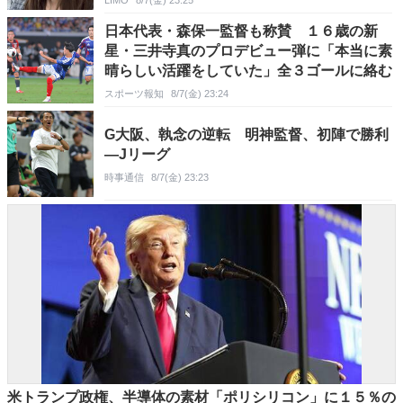
日本代表・森保一監督も称賛 １６歳の新
星・三井寺真のプロデビュー弾に「本当に素
晴らしい活躍をしていた」全３ゴールに絡む
スポーツ報知
8/7(金) 23:24
G大阪、執念の逆転 明神監督、初陣で勝利
―Jリーグ
時事通信
8/7(金) 23:23
米トランプ政権、半導体の素材「ポリシリコン」に１５％の