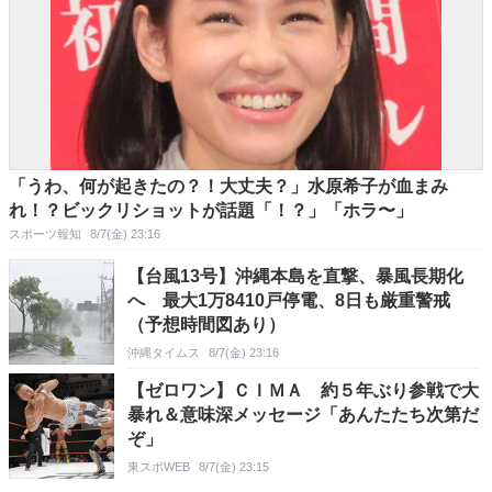
「うわ、何が起きたの？！大丈夫？」水原希子が血まみ
れ！？ビックリショットが話題「！？」「ホラ〜」
スポーツ報知
8/7(金) 23:16
【台風13号】沖縄本島を直撃、暴風長期化
へ 最大1万8410戸停電、8日も厳重警戒
（予想時間図あり）
沖縄タイムス
8/7(金) 23:16
【ゼロワン】ＣＩＭＡ 約５年ぶり参戦で大
暴れ＆意味深メッセージ「あんたたち次第だ
ぞ」
東スポWEB
8/7(金) 23:15