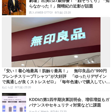
劇場」出演の27歳俳優！「顔そっくり」「知
らなかった！」階晴紀の近影が話題
西スポWEB OTTO!
8/7(金) 23:20
「安い！着心地最高！肌触り最高！」 無印良品の“990円
フレンチスリーブTシャツ”が大好評 「ゆったりデザイン
で風通しが良くストレスゼロ」「毎年色違いで購入している
ぐらいお気に入り」
ねとらぼ
8/7(金) 23:20
KDDIの第1四半期決算説明会、増収増益もガ
バナンスやセキュリティ対策などに課題
ケータイ Watch
8/7(金) 23:20