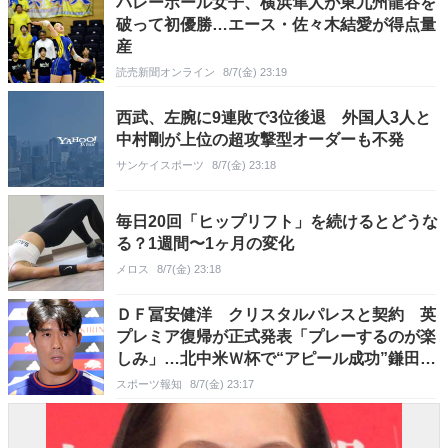
バレーボール女子、横浜隼人が東九州龍谷を
破って初優勝…エース・佐々木結愛が得点量
産
読売新聞オンライン
8/7(金) 23:19
西武、左腕に9連敗で3位後退 外国人3人と
中村剛が上位の超攻撃型オーダーも不発
サンケイスポーツ
8/7(金) 23:18
毎日20回「ヒップリフト」を続けるとどうな
る？1週間〜1ヶ月の変化
メロス
8/7(金) 23:18
ＤＦ冨安健洋 クリスタルパレスと契約 英
プレミア復帰が正式発表「プレーするのが楽
しみ」…北中米Ｗ杯で“アピール成功”鎌田大
地と同僚に
スポーツ報知
8/7(金) 23:17