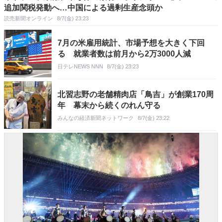
追加関税発動へ…中国による過剰生産念頭か
読売新聞オンライン
8/7(金) 23:23
7月の米雇用統計、市場予想を大きく下回
る 就業者数は前月から2万3000人減
日テレNEWS NNN
8/7(金) 23:23
北習志野の老舗精肉店「鳥吉」が創業170周
年 幕末から続くのれん守る
みんなの経済新聞ネットワーク
8/7(金) 23:22