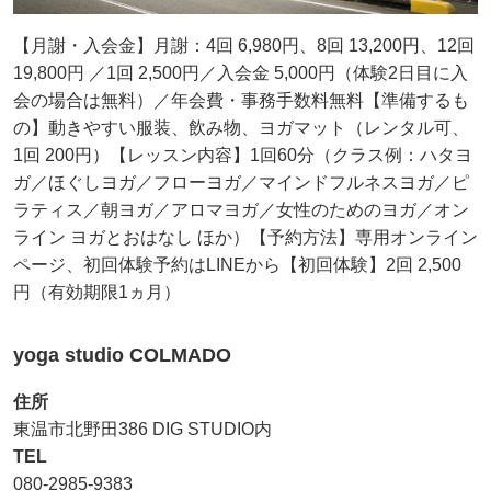
【月謝・入会金】月謝：4回 6,980円、8回 13,200円、12回
19,800円 ／1回 2,500円／入会金 5,000円（体験2日目に入
会の場合は無料）／年会費・事務手数料無料【準備するも
の】動きやすい服装、飲み物、ヨガマット（レンタル可、
1回 200円）【レッスン内容】1回60分（クラス例：ハタヨ
ガ／ほぐしヨガ／フローヨガ／マインドフルネスヨガ／ピ
ラティス／朝ヨガ／アロマヨガ／女性のためのヨガ／オン
ライン ヨガとおはなし ほか）【予約方法】専用オンライン
ページ、初回体験予約はLINEから【初回体験】2回 2,500
円（有効期限1ヵ月）
yoga studio COLMADO
住所
東温市北野田386 DIG STUDIO内
TEL
080-2985-9383