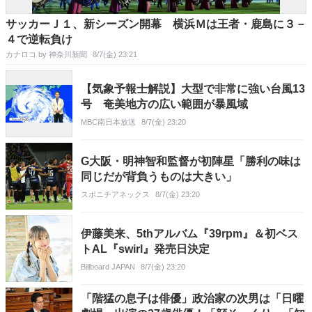
サッカーＪ１、新シーズン開幕 横浜Ｍは王者・鹿島に３－
４で逆転負け
カナロコ by 神奈川新聞
8/7(金) 23:21
【気象予報士解説】大型で非常に強い台風13
号 奄美地方の広い範囲が暴風域
MBC南日本放送
8/7(金) 23:20
G大阪・明神智和監督が初陣星「勝利の味は
同じだが背負うものは大きい」
スポニチアネックス
8/7(金) 23:20
伊藤美来、5thアルバム『39rpm』＆初ベス
トAL『swirl』発売日決定
Billboard JAPAN
8/7(金) 23:20
「階猛の息子は俳優」政治家の次男は「日曜