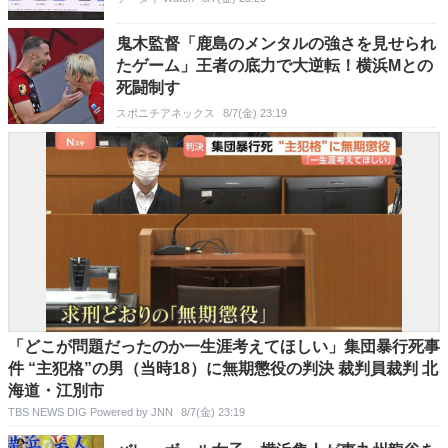
鬼木監督「鹿島のメンタルの強さを見せられ
たゲーム」王者の底力で大逆転！横浜Mとの
死闘制す
スポニチアネックス
8/7(金) 23:19
「どこが問題だったのか一生涯考えてほしい」集団暴行死事
件 “主犯格”の男（当時18）に無期懲役の判決 裁判員裁判 北
海道・江別市
TBS NEWS DIG Powered by JNN
8/7(金) 23:19