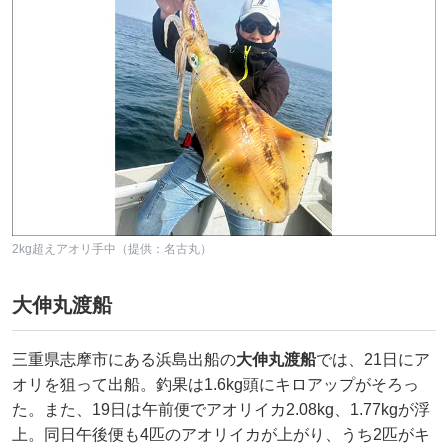
2kg超えアオリ手中（提供：名古丸）
大伸丸渡船
三重県志摩市にある浜島出船の
大伸丸渡船
では、21日にア
オリを狙って出船。釣果は1.6kg頭にキロアップがそろっ
た。また、19日は午前便でアオリイカ2.08kg、1.77kgが浮
上。同日午後便も4匹のアオリイカが上がり、うち2匹がキ