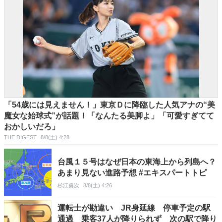
「54歳には見えません！」東京Ｄに降臨した人気アナの“美
魔女な始球式”が話題！「なんたる美脚よ」「可愛すぎてて
おかしいだろ」
THE DIGEST
8/8(土) 4:28
台風１５号はなぜ日本の東海上から列島へ？
あまり見ない進路予想 #エキスパートトピ
杉江勇次
8/8(土) 4:26
運転士が勘違い JR身延線 停車予定の駅
通過 乗客37人が降りられず 次の駅で降り