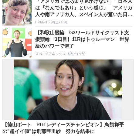
「アメリカではあまり見かけない」「日本人
は『なんでもあり』という感じ」 アメリカ
人や南アフリカ人、スペイン人が驚いた日本
人のファッションとは
Hint-Pot
8/8(土) 4:30
【和歌山競輪 G3ワールドサイクリスト支
援競輪 3日目】11Rはトゥルーマン 世界
級のパワーで魅了
スポニチアネックス
8/8(土) 4:30
【徳山ボート PG1レディースチャンピオン】鳥飼祥平
の"超イイ値"は刑部亜里紗 努力を結果に