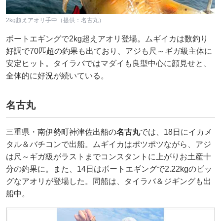
2kg超えアオリ手中（提供：名古丸）
ボートエギングで2kg超えアオリ登場。ムギイカは数釣り
好調で70匹超の釣果も出ており、アジも尺～ギガ級主体に
安定ヒット。タイラバではマダイも良型中心に顔見せと、
全体的に好況が続いている。
名古丸
三重県・南伊勢町神津佐出船の
名古丸
では、18日にイカメ
タル＆バチコンで出船。ムギイカはポツポツながら、アジ
は尺～ギガ級がラストまでコンスタントに上がりお土産十
分の釣果に。また、14日はボートエギングで2.22kgのビッ
グなアオリが登場した。同船は、タイラバ＆ジギングも出
船中。