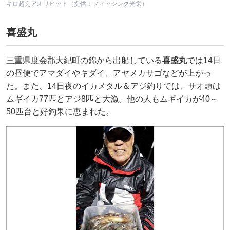
キロ超えアオリヒット（提供：フィッシング光栄）
喜盛丸
三重県度会郡大紀町の錦から出船している
喜盛丸
では14日
の昼便でアマダイやキダイ、アヤメカサゴなどが上がっ
た。また、14日夜のイカメタル＆アジ釣りでは、サオ頭は
ムギイカ77匹とアジ8匹と大漁。他の人もムギイカが40～
50匹台と好釣果に恵まれた。