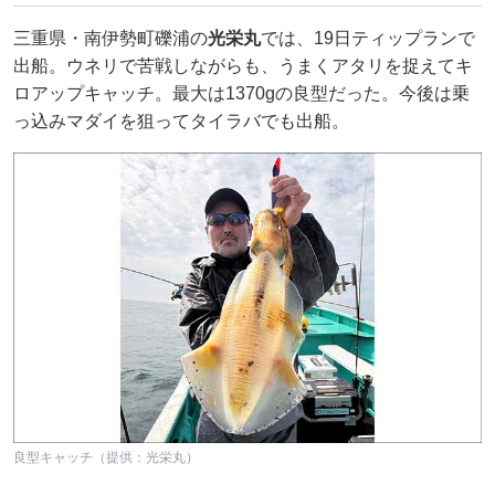
三重県・南伊勢町礫浦の
光栄丸
では、19日ティップランで
出船。ウネリで苦戦しながらも、うまくアタリを捉えてキ
ロアップキャッチ。最大は1370gの良型だった。今後は乗
っ込みマダイを狙ってタイラバでも出船。
良型キャッチ（提供：光栄丸）