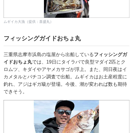
ムギイカ大漁（提供：喜盛丸）
フィッシングガイドおちょ丸
三重県志摩市浜島の塩屋から出船している
フィッシングガ
イドおちょ丸
では、19日にタイラバで良型マダイ2匹とク
ロムツ、キダイやアヤメカサゴが浮上。また、同日夜はイ
カメタルとバチコン調査で出船。ムギイカはお土産程度に
釣れ、アジはギガ級が登場。今後、潮が変われば数も期待
できそう。