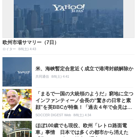
欧州市場サマリー（7日）
ロイター
8/8(土) 4:43
米、海峡暫定合意近く成立で港湾封鎖解除か
共同通信
8/8(土) 4:41
「まるで一国の大統領のようだ」窮地に立つ
インファンティーノ会長の“驚きの日常と素
顔”を英BBCが特集！「過去４年で会見は２
回」「年収は８億円に達した」
SOCCER DIGEST Web
8/8(土) 4:34
ほぼ100歳でも現役、欧州「レトロ路面電
車」事情 日本では多くの都市から消えた