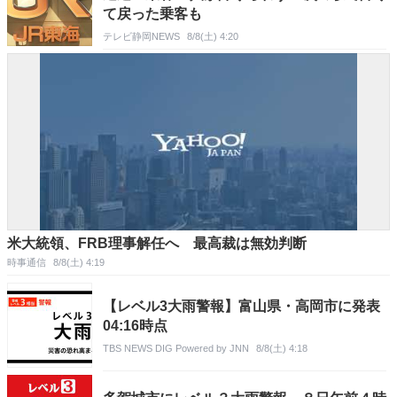
て戻った乗客も
テレビ静岡NEWS
8/8(土) 4:20
米大統領、FRB理事解任へ 最高裁は無効判断
時事通信
8/8(土) 4:19
【レベル3大雨警報】富山県・高岡市に発表
04:16時点
TBS NEWS DIG Powered by JNN
8/8(土) 4:18