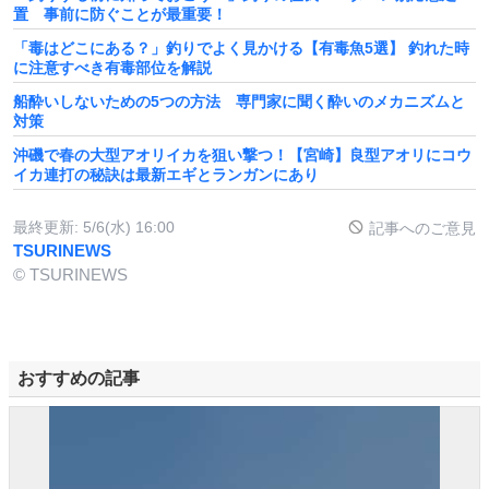
置 事前に防ぐことが最重要！
「毒はどこにある？」釣りでよく見かける【有毒魚5選】 釣れた時
に注意すべき有毒部位を解説
船酔いしないための5つの方法 専門家に聞く酔いのメカニズムと
対策
沖磯で春の大型アオリイカを狙い撃つ！【宮崎】良型アオリにコウ
イカ連打の秘訣は最新エギとランガンにあり
最終更新:
5/6(水) 16:00
記事へのご意見
TSURINEWS
© TSURINEWS
おすすめの記事