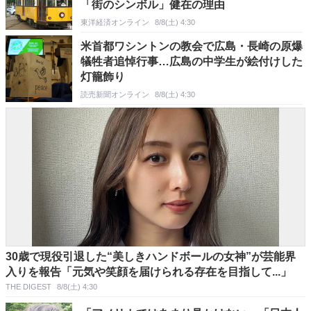
「街のシンボル」健在の理由
東洋経済オンライン
8/8(土) 4:30
米首都ワシントンの教会で広島・長崎の原爆
犠牲者追悼行事…広島の中学生が絵付けした
灯籠飾り
読売新聞オンライン
8/8(土) 4:30
30歳で現役引退した“美しきハンドボールの女神”が芸能界
入りを報告「元気や笑顔を届けられる存在を目指して...」
THE DIGEST
8/8(土) 4:30