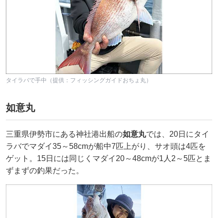
タイラバで手中（提供：フィッシングガイドおちょ丸）
如意丸
三重県伊勢市にある神社港出船の
如意丸
では、20日にタイ
ラバでマダイ35～58cmが船中7匹上がり、サオ頭は4匹を
ゲット。15日には同じくマダイ20～48cmが1人2～5匹とま
ずまずの釣果だった。