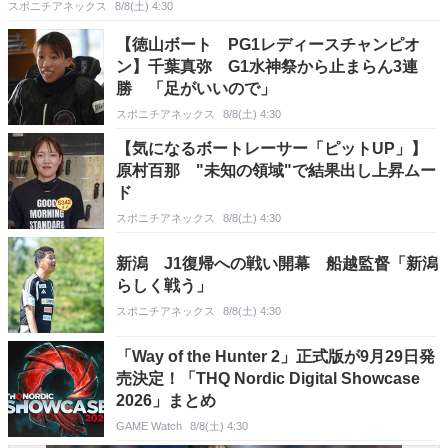
スポニチアネックス
8/8(土) 4:30
【徳山ボート PG1レディースチャンピオ
ン】千葉真弥 G1水神祭から止まらん3連
勝 「足がいいので」
スポニチアネックス
8/8(土) 4:30
【気になるボートレーサー「ピットUP」】
原村百那 "未知の領域"で結果出し上昇ムー
ド
スポニチアネックス
8/8(土) 4:30
新潟 J1復帰への戦い開幕 船越監督「新潟
らしく戦う」
スポニチアネックス
8/8(土) 4:30
「Way of the Hunter 2」正式版が9月29日発
売決定！「THQ Nordic Digital Showcase
2026」まとめ
GAME Watch
8/8(土) 4:30