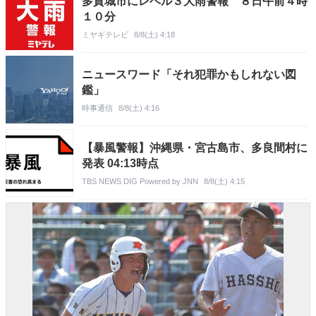
多賀城市にレベル３大雨警報 ８日午前４時
１０分
ミヤギテレビ
8/8(土) 4:18
ニュースワード「それ犯罪かもしれない図
鑑」
時事通信
8/8(土) 4:16
【暴風警報】沖縄県・宮古島市、多良間村に
発表 04:13時点
TBS NEWS DIG Powered by JNN
8/8(土) 4:15