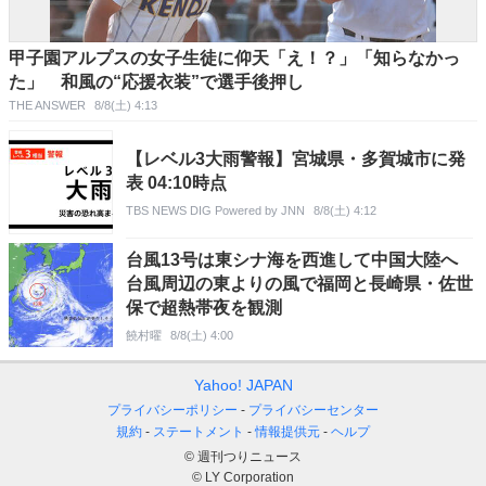
甲子園アルプスの女子生徒に仰天「え！？」「知らなかっ
た」 和風の“応援衣装”で選手後押し
THE ANSWER
8/8(土) 4:13
【レベル3大雨警報】宮城県・多賀城市に発
表 04:10時点
TBS NEWS DIG Powered by JNN
8/8(土) 4:12
台風13号は東シナ海を西進して中国大陸へ
台風周辺の東よりの風で福岡と長崎県・佐世
保で超熱帯夜を観測
饒村曜
8/8(土) 4:00
Yahoo! JAPAN
プライバシーポリシー
プライバシーセンター
規約
ステートメント
情報提供元
ヘルプ
© 週刊つりニュース
© LY Corporation