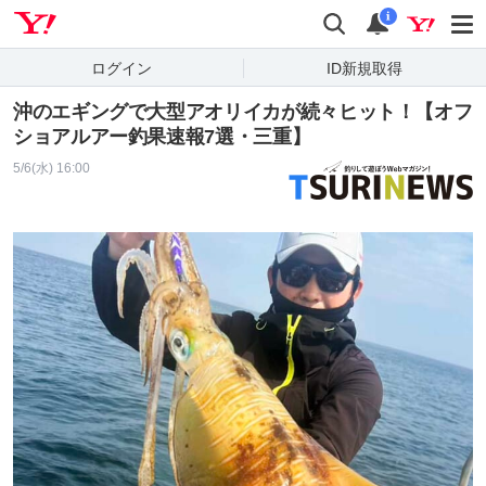
Yahoo! JAPAN
検索
通知
i
ログイン
ID新規取得
沖のエギングで大型アオリイカが続々ヒット！【オフ
ショアルアー釣果速報7選・三重】
5/6(水) 16:00