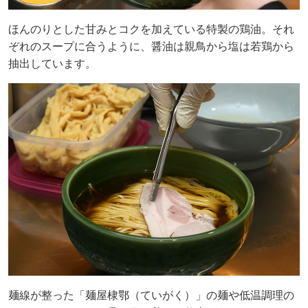
ほんのりとした甘みとコクを加えている特製の鶏油。それ
ぞれのスープに合うように、醤油は親鳥から塩は若鶏から
抽出しています。
麺線が整った「麺屋棣鄂（ていがく）」の麺や低温調理の