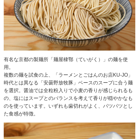
有名な京都の製麺所「麺屋棣鄂（ていがく）」の麺を使
用。
複数の麺を試食の上、「ラーメンとごはんのお店KU-JO」
時代とは異なる「安曇野放牧豚」ベースのスープに合う麺
を選択。醤油では全粒粉入りで小麦の香りが感じられるも
の、塩にはスープとのバランスを考えて香りが穏やかなも
のを使っています。いずれも歯切れがよく、パツパツとし
た食感が特徴。