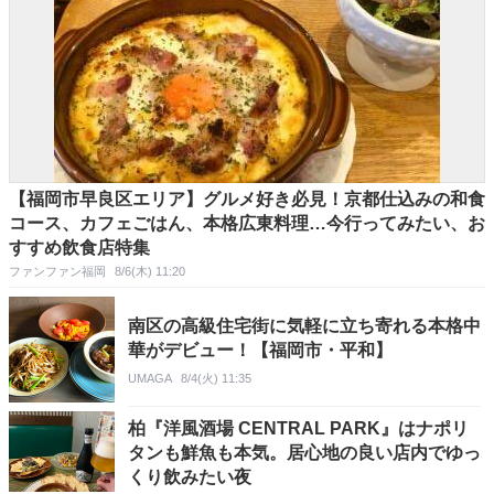
【福岡市早良区エリア】グルメ好き必見！京都仕込みの和食
コース、カフェごはん、本格広東料理…今行ってみたい、お
すすめ飲食店特集
ファンファン福岡
8/6(木) 11:20
南区の高級住宅街に気軽に立ち寄れる本格中
華がデビュー！【福岡市・平和】
UMAGA
8/4(火) 11:35
柏『洋風酒場 CENTRAL PARK』はナポリ
タンも鮮魚も本気。居心地の良い店内でゆっ
くり飲みたい夜