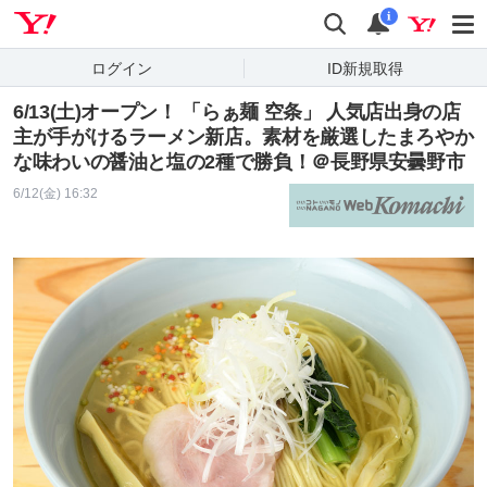
Yahoo! JAPAN
検索
通知
i
ログイン
ID新規取得
6/13(土)オープン！ 「らぁ麺 空条」 人気店出身の店
主が手がけるラーメン新店。素材を厳選したまろやか
な味わいの醤油と塩の2種で勝負！＠長野県安曇野市
6/12(金) 16:32