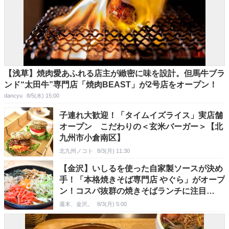
【浅草】焼肉愛あふれる店主が緻密に味を設計。但馬牛ブラ
ンド“太田牛”専門店「焼肉BEAST」が2号店をオープン！
dancyu
8/5(水) 15:00
子連れ大歓迎！「タイムイズライス」実店舗
オープン こだわりの＜玄米バーガー＞【北
九州市小倉南区】
北九州ノコト
8/3(月) 11:30
【金沢】いしるを使った自家製ソースが決め
手！「本格焼きそば専門店 やぐら」がオープ
ン！コスパ抜群の焼きそばランチに注目
♪【NEW OPEN】
週末、金沢。
8/3(月) 5:00