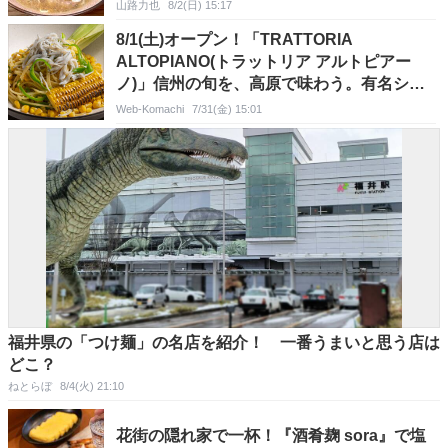
山路力也
8/2(日) 15:17
8/1(土)オープン！「TRATTORIA
ALTOPIANO(トラットリア アルトピアー
ノ)」信州の旬を、高原で味わう。有名シェ
フ手掛ける本格イタリアンで自家製手打ちパ
Web-Komachi
7/31(金) 15:01
スタや石窯料理をランチ･ディナーで堪能！
宿泊者限定オールインクルーシブも♪@長野
県飯綱東高原
福井県の「つけ麺」の名店を紹介！ 一番うまいと思う店は
どこ？
ねとらぼ
8/4(火) 21:10
花街の隠れ家で一杯！『酒肴麹 sora』で塩