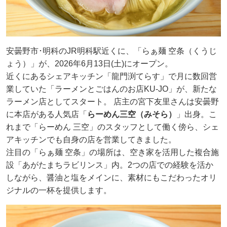
安曇野市･明科のJR明科駅近くに、「らぁ麺 空条（くうじ
ょう）」が、2026年6月13日(土)にオープン。
近くにあるシェアキッチン「龍門渕てらす」で月に数回営
業していた「ラーメンとごはんのお店KU-JO」が、新たな
ラーメン店としてスタート。 店主の宮下友里さんは安曇野
に本店がある人気店「
らーめん三空（みそら）
」出身。こ
れまで「らーめん 三空」のスタッフとして働く傍ら、シェ
アキッチンでも自身の店を営業してきました。
注目の「らぁ麺 空条」の場所は、空き家を活用した複合施
設「あがたまちラビリンス」内。2つの店での経験を活か
しながら、醤油と塩をメインに、素材にもこだわったオリ
ジナルの一杯を提供します。