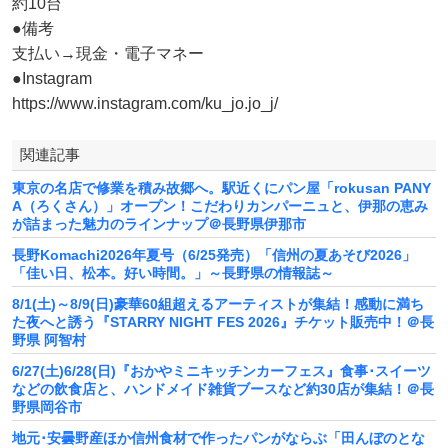
約10台
●備考
支払い→現金・電子マネー
●Instagram
https://www.instagram.com/ku_jo.jo_j/
関連記事
東京の名店で修業を積み故郷へ。駅近くにパン屋「rokusan PANY
A（ろくさん）」オープン！こだわりカンパーニュと、伊那の恵み
が詰まった魅力のラインナップ＠長野県伊那市
長野Komachi2026年夏号（6/25発売）「信州の夏あそび2026」
「佳い日、松本。好い時間。」～長野県の情報誌～
8/1(土)～8/9(日)豪華60組超えるアーティストが集結！感動に満ち
た夜へと誘う『STARRY NIGHT FES 2026』チケット販売中！＠長
野県 阿智村
6/27(土)6/28(日)『おかやミニキッチンカーフェス』食事･スイーツ
などの飲食店と、ハンドメイド雑貨ブースなど約30店が集結！＠長
野県岡谷市
地元･安曇野産ほか信州食材で作ったパンがならぶ「田んぼのとな