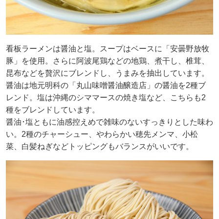
看板ラーメンは醤油と塩。スープはベースに「安曇野放牧
豚」を使用。さらに阿波尾鶏などの地鶏、煮干し、椎茸、
昆布などを贅沢にブレンドし、うまみを抽出しています。
醤油は地元明科の「丸山味噌醤油醸造店」の醤油を2種ブ
レンド。塩は沖縄のシママースの焼き塩など、こちらも2
種をブレンドしています。
醤油･塩ともに油感控えめで雑味のないすっきりとした味わ
い。2種のチャーシュー、やわらかい穂先メンマ、小松
菜、白髪ねぎなどトッピングもバランスがいいです。