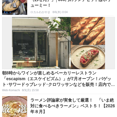
ューミー！
ロカルわかやま
8/6(木) 0:04
朝8時からワインが楽しめるベーカリーレストラン
「escapism（エスケイピズム）」が7月オープン！バゲッ
ト･サワードゥブレッド･クロワッサンなどを販売！店内では
定番パンをアレンジした食事メニューも♪＠長野県松本市
Web-Komachi
8/3(月) 15:58
ラーメン評論家が実食して厳選！ 「いま絶
対に食べるべきラーメン」ベスト５！【2026
年８月】