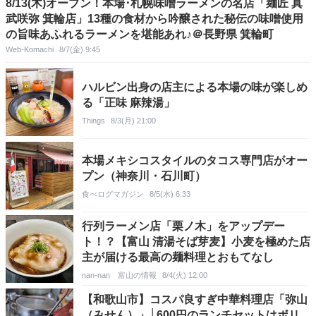
8/13(木)オープン！本場･札幌味噌ラーメンの名店「麺匠 真
武咲弥 箕輪店」13種の食材から吟醸された秘伝の味噌使用
の旨味あふれるラーメンを堪能あれ♪＠長野県 箕輪町
Web-Komachi
8/7(金) 9:45
ハルビン出身の店主による本場の味が楽しめ
る「正味 麻辣湯」
Things
8/3(月) 21:00
本場メキシコスタイルのタコス専門店がオー
プン（神奈川・石川町）
食べログマガジン
8/5(水) 6:33
行列ラーメン店「栗ノ木」をアップデー
ト！？【富山 清湯そば芽麦】小麦を極めた店
主が届ける最高の麺料理とおもてなし
nan-nan 富山の情報
8/4(火) 12:00
【和歌山市】コスパ良すぎ中華料理店「弥山
（みせん）」│600円のランチセットはボリ