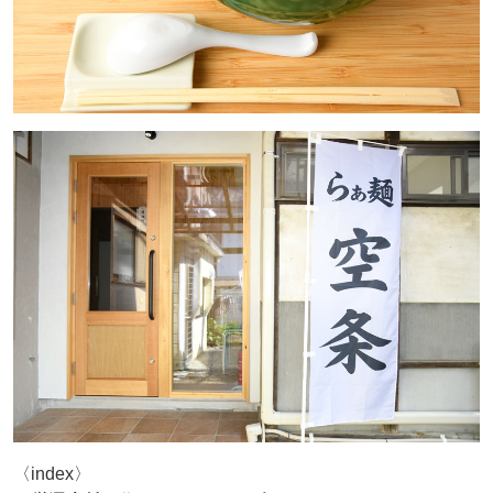
〈index〉