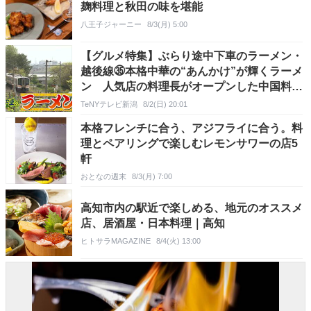
麹料理と秋田の味を堪能
八王子ジャーニー
8/3(月) 5:00
【グルメ特集】ぶらり途中下車のラーメン・
越後線㉟本格中華の“あんかけ”が輝くラーメ
ン 人気店の料理長がオープンした中国料理
店《新潟》
TeNYテレビ新潟
8/2(日) 20:01
本格フレンチに合う、アジフライに合う。料
理とペアリングで楽しむレモンサワーの店5
軒
おとなの週末
8/3(月) 7:00
高知市内の駅近で楽しめる、地元のオススメ
店、居酒屋・日本料理｜高知
ヒトサラMAGAZINE
8/4(火) 13:00