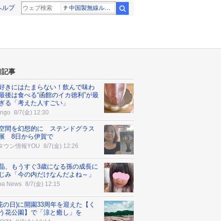
ヘルプ
中国製無線ルーター
検索
着記事
好きにはたまらない！飲んで味わ
最後は食べる“函館のイカ徳利”が最
ぎる「考えた人すごい」
ngo
8/7(金) 12:30
空間を幻想的に ステンドグラス
展 8日から伊賀で
タウン情報YOU
8/7(金) 12:26
晶、もうすぐ3歳になる孫の成長に
じみ「今の内だけなんだよね～」
ba News
8/7(金) 12:15
7(花の日)に開園33周年を迎えた【く
う花公園】で「涼と癒し」を