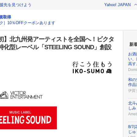
援先を見つけよう
Yahoo! JAPAN
規取得
ク］10％OFFクーポンあります
初】北九州発アーティストを全国へ！ビクタ
新
型レーベル「STEELING SOUND」創設
お酒
い、
高す
Domi
和の
作品
伊賀
北斗
しみ
Ame
8/
じゅ