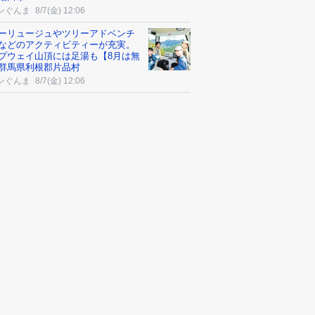
ンぐんま
8/7(金) 12:06
ーリュージュやツリーアドベンチ
などのアクティビティーが充実。
プウェイ山頂には足湯も【8月は無
群馬県利根郡片品村
ンぐんま
8/7(金) 12:06