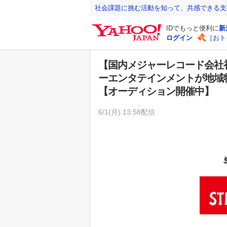
Y
社会課題に挑む活動を知って、共感できる支
a
IDでもっと便利に
新
h
ログイン
［おト
o
o
【国内メジャーレコード会社
!
ーエンタテインメントが地域特化
J
【オーディション開催中】
A
P
6/1(月) 13:58配信
A
N