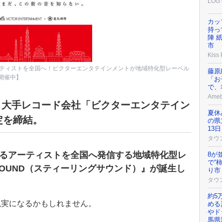
LOG 
カッ
持っ
陣 
市
Kiss
ティストを全国へ！ビクターエンタテインメントが地域特化型レーベル
藤原
ン開催中】
「お
で、
Ame
州市と大手レコード会社「ビクターエンタテイン
夏休
定を締結。
の県
13
タウ
るアーティストを全国へ発信する地域特化型レ
8が
で“
 SOUND（スティーリングサウンド）』が誕生し
り市
タウ
約5
現実になるかもしれません。
める
やド
馬県