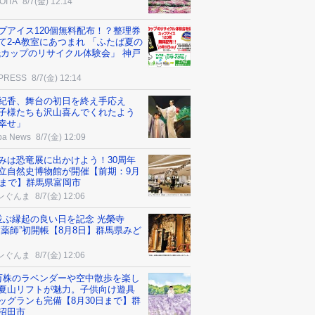
OITA
8/7(金) 12:14
プアイス120個無料配布！？整理券
て2-A教室にあつまれ 「ふたば夏の
紙カップのリサイクル体験会」 神戸
 PRESS
8/7(金) 12:14
紀香、舞台の初日を終え手応え
子様たちも沢山喜んでくれたよう
幸せ」
ba News
8/7(金) 12:09
みは恐竜展に出かけよう！30周年
立自然史博物館が開催【前期：9月
日まで】群馬県富岡市
ンぐんま
8/7(金) 12:06
並ぶ縁起の良い日を記念 光榮寺
柿薬師”初開帳【8月8日】群馬県みど
ンぐんま
8/7(金) 12:06
万株のラベンダーや空中散歩を楽し
夏山リフトが魅力。子供向け遊具
ッグランも完備【8月30日まで】群
沼田市