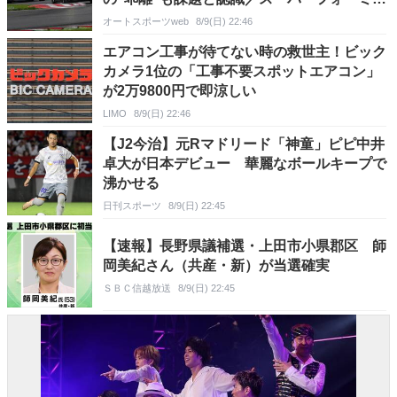
ラ
オートスポーツweb
8/9(日) 22:46
エアコン工事が待てない時の救世主！ビック
カメラ1位の「工事不要スポットエアコン」
が2万9800円で即涼しい
LIMO
8/9(日) 22:46
【J2今治】元Rマドリード「神童」ピピ中井
卓大が日本デビュー 華麗なボールキープで
沸かせる
日刊スポーツ
8/9(日) 22:45
【速報】長野県議補選・上田市小県郡区 師
岡美紀さん（共産・新）が当選確実
ＳＢＣ信越放送
8/9(日) 22:45