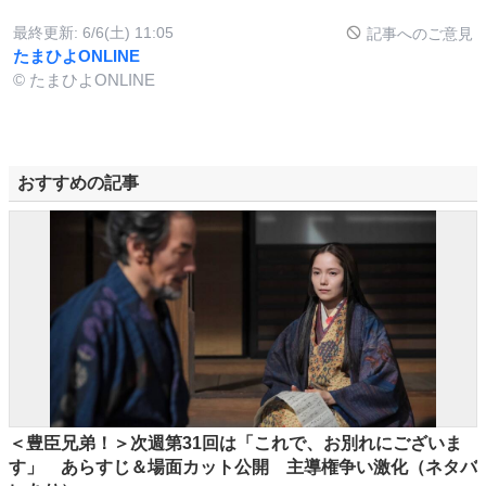
最終更新:
6/6(土) 11:05
記事へのご意見
たまひよONLINE
© たまひよONLINE
おすすめの記事
＜豊臣兄弟！＞次週第31回は「これで、お別れにございま
す」 ​​あらすじ＆場面カット公開 主導権争い激化（ネタバ