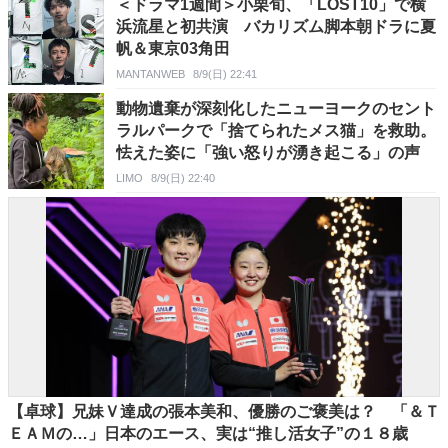
＜ドラマ1週間＞小栗旬、「LOST10」で横
浜流星と初共演 バカリズム脚本朝ドラに夏
帆＆東京03角田
MANTANWEB
8/9(日) 22:41
動物遺棄が深刻化したニューヨークのセント
ラルパークで「捨てられたメス猫」を救助。
怯えた姿に「強い怒りが湧き起こる」の声
LIMO
8/9(日) 22:40
【卓球】兄妹Ｖ達成の張本美和、優勝のご褒美は？ 「＆Ｔ
ＥＡＭの…」日本のエース、実は“推し活女子”の１８歳