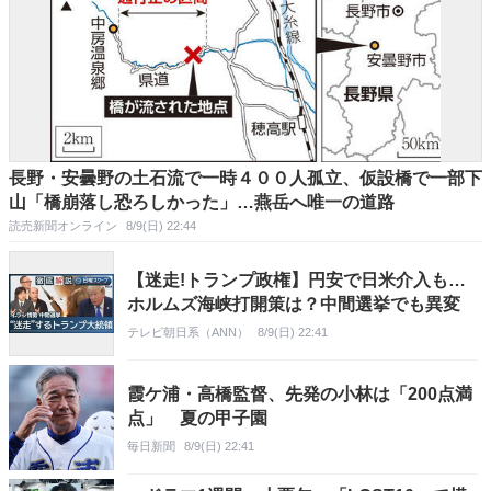
長野・安曇野の土石流で一時４００人孤立、仮設橋で一部下
山「橋崩落し恐ろしかった」…燕岳へ唯一の道路
読売新聞オンライン
8/9(日) 22:44
【迷走!トランプ政権】円安で日米介入も…
ホルムズ海峡打開策は？中間選挙でも異変
テレビ朝日系（ANN）
8/9(日) 22:41
霞ケ浦・高橋監督、先発の小林は「200点満
点」 夏の甲子園
毎日新聞
8/9(日) 22:41