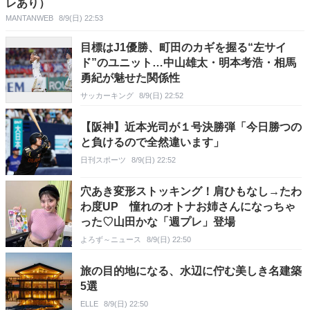
レあり）
MANTANWEB
8/9(日) 22:53
目標はJ1優勝、町田のカギを握る“左サイ
ド”のユニット…中山雄太・明本考浩・相馬
勇紀が魅せた関係性
サッカーキング
8/9(日) 22:52
【阪神】近本光司が１号決勝弾「今日勝つの
と負けるので全然違います」
日刊スポーツ
8/9(日) 22:52
穴あき変形ストッキング！肩ひもなし→たわ
わ度UP 憧れのオトナお姉さんになっちゃ
った♡山田かな「週プレ」登場
よろず～ニュース
8/9(日) 22:50
旅の目的地になる、水辺に佇む美しき名建築
5選
ELLE
8/9(日) 22:50