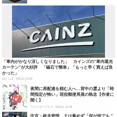
「車内がかなり涼しくなりました」 カインズの“車内遮光
カーテン”が大好評 「磁石で簡単」「もっと早く買えば良
かった」
ねとらぼ
8/9(日) 22:50
夜間に再配達を頼む人へ…背中の霊より「時
間指定が怖い」現役郵便局員の執念【作者に
聞く】
ウォーカープラス
8/9(日) 22:49
中京・鈴木悠悟、土は集めず「何が何でもこ