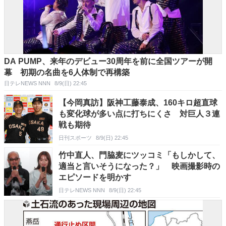
DA PUMP、来年のデビュー30周年を前に全国ツアーが開
幕 初期の名曲を6人体制で再構築
日テレNEWS NNN
8/9(日) 22:45
【今岡真訪】阪神工藤泰成、160キロ超直球
も変化球が多い点に打ちにくさ 対巨人３連
戦も期待
日刊スポーツ
8/9(日) 22:45
竹中直人、門脇麦にツッコミ「もしかして、
適当と言いそうになった？」 映画撮影時の
エピソードを明かす
日テレNEWS NNN
8/9(日) 22:45