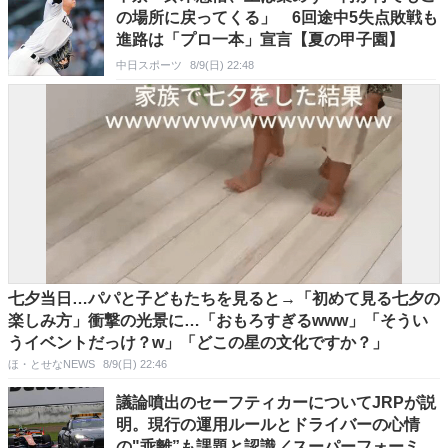
の場所に戻ってくる」 6回途中5失点敗戦も
進路は「プロ一本」宣言【夏の甲子園】
中日スポーツ
8/9(日) 22:48
七夕当日…パパと子どもたちを見ると→「初めて見る七夕の
楽しみ方」衝撃の光景に…「おもろすぎるwww」「そうい
うイベントだっけ？w」「どこの星の文化ですか？」
ほ・とせなNEWS
8/9(日) 22:46
議論噴出のセーフティカーについてJRPが説
明。現行の運用ルールとドライバーの心情
の"乖離”も課題と認識／スーパーフォーミュ