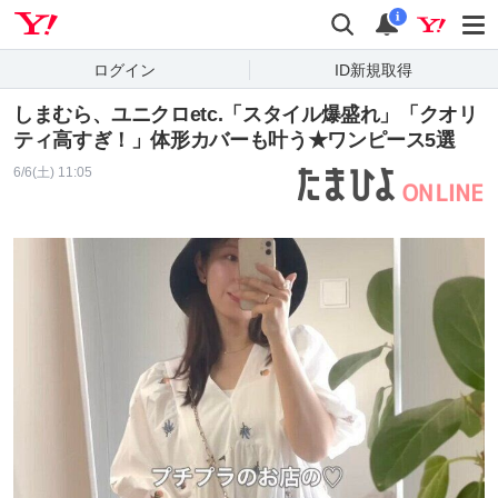
Yahoo! JAPAN
検索
通知
i
ログイン
ID新規取得
しまむら、ユニクロetc.「スタイル爆盛れ」「クオリ
ティ高すぎ！」体形カバーも叶う★ワンピース5選
6/6(土) 11:05