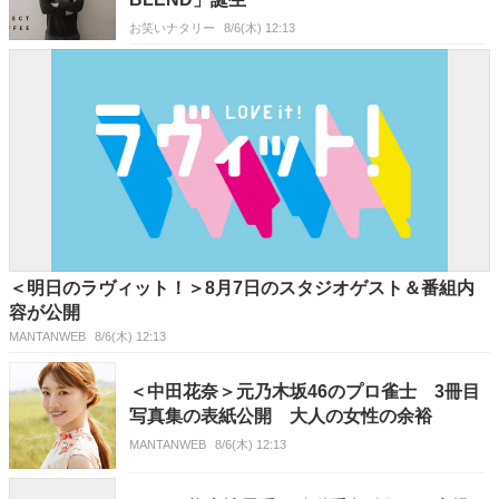
お笑いナタリー
8/6(木) 12:13
＜明日のラヴィット！＞8月7日のスタジオゲスト＆番組内
容が公開
MANTANWEB
8/6(木) 12:13
＜中田花奈＞元乃木坂46のプロ雀士 3冊目
写真集の表紙公開 大人の女性の余裕
MANTANWEB
8/6(木) 12:13