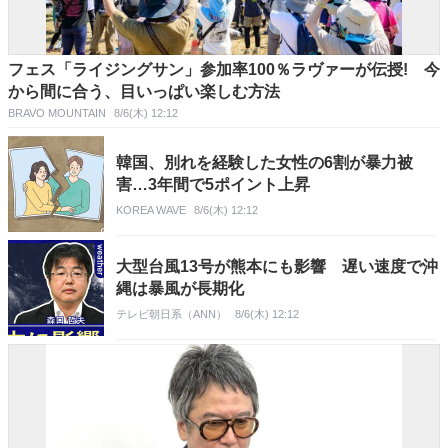
フェス「ライジングサン」参加率100％ラヴァーが伝授! 今
から間に合う、目いっぱい楽しむ方法
BRAVO MOUNTAIN
8/6(木) 12:12
韓国、別れを経験した女性の6割が暴力被
害…3年間で5ポイント上昇
KOREA WAVE
8/6(木) 12:12
大型台風13号が熊本にも影響 遅い速度で沖
縄は暴風が長期化
テレビ朝日系（ANN）
8/6(木) 12:12