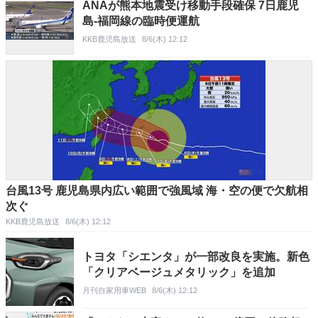
ANAが熊本地震受け移動手段確保 7日鹿児
島‐福岡線の臨時便運航
KKB鹿児島放送
8/6(木) 12:12
台風13号 鹿児島県内広い範囲で強風域 海・空の便で欠航相
次ぐ
KKB鹿児島放送
8/6(木) 12:12
トヨタ「シエンタ」が一部改良を実施。新色
「クリアベージュメタリック」を追加
月刊自家用車WEB
8/6(木) 12:12