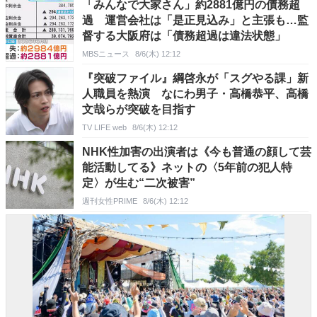
「みんなで大家さん」約2881億円の債務超
過 運営会社は「是正見込み」と主張も…監
督する大阪府は「債務超過は違法状態」
MBSニュース
8/6(木) 12:12
『突破ファイル』綱啓永が「スグやる課」新
人職員を熱演 なにわ男子・高橋恭平、高橋
文哉らが突破を目指す
TV LIFE web
8/6(木) 12:12
NHK性加害の出演者は《今も普通の顔して芸
能活動してる》ネットの〈5年前の犯人特
定〉が生む“二次被害”
週刊女性PRIME
8/6(木) 12:12