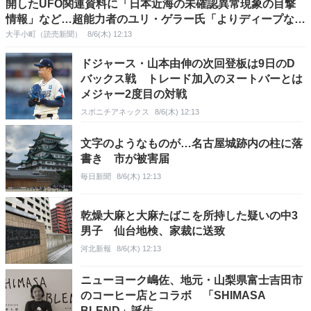
開したUFO関連資料に「日本近海の未確認異常現象の目撃
情報」など…超能力者のユリ・ゲラー氏「よりディープな真
実が存在する」
大手小町（読売新聞）
8/6(木) 12:13
ドジャース・山本由伸の次回登板は9日のD
バックス戦 トレード加入のヌートバーとは
メジャー2度目の対戦
スポニチアネックス
8/6(木) 12:13
文字のようなものが…名古屋城跡内の柱に落
書き 市が被害届
毎日新聞
8/6(木) 12:13
乾燥大麻と大麻たばこを所持した疑いの中3
男子 仙台地検、家裁に送致
河北新報
8/6(木) 12:13
ニューヨーク嶋佐、地元・山梨県富士吉田市
のコーヒー店とコラボ 「SHIMASA
BLEND」誕生