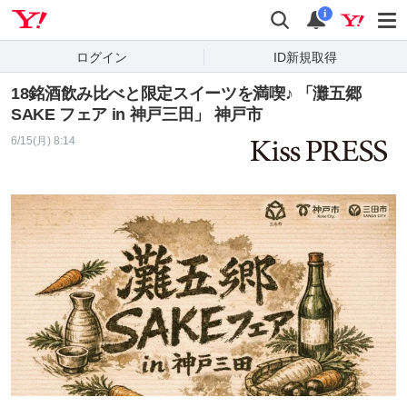
Yahoo! JAPAN
検索
通知
i
ログイン
ID新規取得
18銘酒飲み比べと限定スイーツを満喫♪ 「灘五郷
SAKE フェア in 神戸三田」 神戸市
6/15(月) 8:14