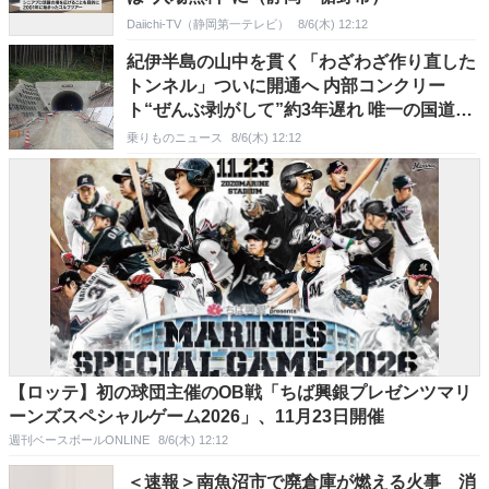
Daiichi-TV（静岡第一テレビ）
8/6(木) 12:12
紀伊半島の山中を貫く「わざわざ作り直した
トンネル」ついに開通へ 内部コンクリー
ト“ぜんぶ剥がして”約3年遅れ 唯一の国道の
代替路に
乗りものニュース
8/6(木) 12:12
【ロッテ】初の球団主催のOB戦「ちば興銀プレゼンツマリ
ーンズスペシャルゲーム2026」、11月23日開催
週刊ベースボールONLINE
8/6(木) 12:12
＜速報＞南魚沼市で廃倉庫が燃える火事 消