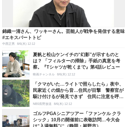
錦織一清さん、ワッキーさん。芸能人が戦争を発信する意味
#エキスパートトピ
中西正男
8/6(木) 12:12
夏帆と松山ケンイチの“幻影”が示すものと
は？ 「フィルターの掃除」手紙の真意を考
察。『Tシャツが乾くまで』第4話レビュー
映画チャンネル
8/6(木) 12:12
「クマがいた…ライトで照らしたら」夜中、
民家近くの畑から音…住民が目撃 警察官が
駆け付けるが発見できず 住民に注意を呼び
かける 長野・安曇野市
NBS長野放送
8/6(木) 12:12
ゴルフPGAシニアツアー「ファンケル クラ
シック」10月の開催前に表敬訪問…今大会
は“入場無料”に（静岡・裾野市）