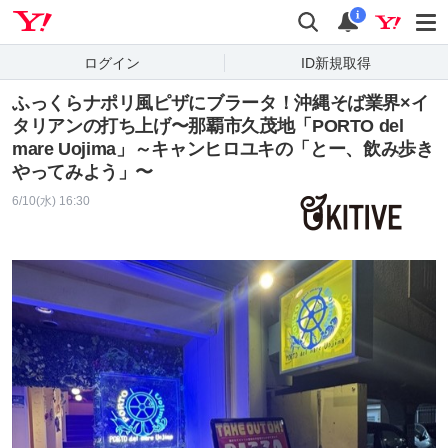
Yahoo! JAPAN
検索
通知
i
ログイン
ID新規取得
ふっくらナポリ風ピザにブラータ！沖縄そば業界×イ
タリアンの打ち上げ〜那覇市久茂地「PORTO del
mare Uojima」～キャンヒロユキの「とー、飲み歩き
やってみよう」〜
6/10(水) 16:30