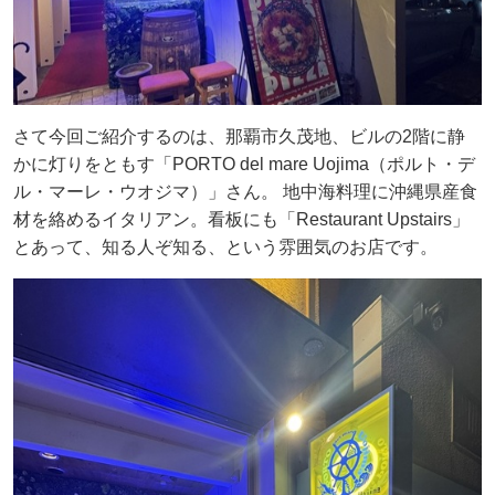
さて今回ご紹介するのは、那覇市久茂地、ビルの2階に静
かに灯りをともす「PORTO del mare Uojima（ポルト・デ
ル・マーレ・ウオジマ）」さん。 地中海料理に沖縄県産食
材を絡めるイタリアン。看板にも「Restaurant Upstairs」
とあって、知る人ぞ知る、という雰囲気のお店です。