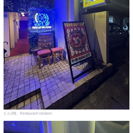
ビル2階、Restaurant Upstairs