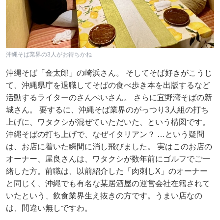
沖縄そば業界の3人がお待ちかね
沖縄そば「金太郎」の崎浜さん。 そしてそば好きがこうじ
て、沖縄県庁を退職してそばの食べ歩き本を出版するなど
活動するライターのさんぺいさん。 さらに宜野湾そばの新
城さん。 要するに、沖縄そば業界のがっつり3人組の打ち
上げに、ワタクシが混ぜていただいた、という構図です。
沖縄そばの打ち上げで、なぜイタリアン？ …という疑問
は、お店に着いた瞬間に消し飛びました。 実はこのお店の
オーナー、屋良さんは、ワタクシが数年前にゴルフでご一
緒した方。前職は、以前紹介した「肉刺しX」のオーナー
と同じく、沖縄でも有名な某居酒屋の運営会社在籍されて
いたという、飲食業界生え抜きの方です。うまい店なの
は、間違い無しですわ。