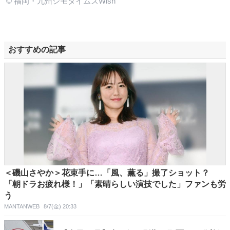
© 福岡・九州ジモタイムズWish
おすすめの記事
＜磯山さやか＞花束手に…「風、薫る」撮了ショット？
「朝ドラお疲れ様！」「素晴らしい演技でした」ファンも労
う
MANTANWEB
8/7(金) 20:33