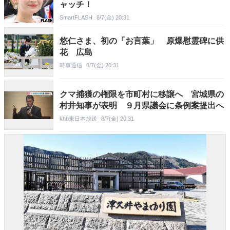
ャッチ！
SmartFLASH
8/7(金) 20:31
悠仁さま、初の「お言葉」 原爆慰霊碑に供
花 広島
時事通信
8/7(金) 20:31
クマ捕獲の権限を市町村に移譲へ 宮城県の
村井知事が表明 ９月県議会に条例案提出へ
khb東日本放送
8/7(金) 20:31