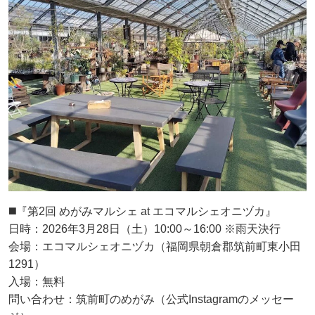
◼️『第2回 めがみマルシェ at エコマルシェオニヅカ』
日時：2026年3月28日（土）10:00～16:00 ※雨天決行
会場：エコマルシェオニヅカ（福岡県朝倉郡筑前町東小田
1291）
入場：無料
問い合わせ：筑前町のめがみ（公式Instagramのメッセー