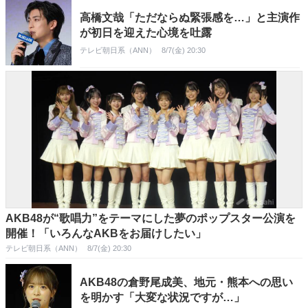
高橋文哉「ただならぬ緊張感を…」と主演作
が初日を迎えた心境を吐露
テレビ朝日系（ANN）
8/7(金) 20:30
AKB48が“歌唱力”をテーマにした夢のポップスター公演を
開催！「いろんなAKBをお届けしたい」
テレビ朝日系（ANN）
8/7(金) 20:30
AKB48の倉野尾成美、地元・熊本への思い
を明かす「大変な状況ですが…」