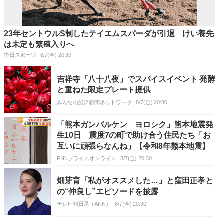
23年セントウルS制したテイエムスパーダが引退 けい養先
は未定も繁殖入りへ
中日スポーツ
8/7(金) 20:30
吉祥寺「八十八夜」でスパイスイベント 発酵
と重ねた限定プレート提供
みんなの経済新聞ネットワーク
8/7(金) 20:30
「熊本ガンバルケン ヨロシク」熊本地震発
生10日 震度7の町で助け合う住民たち「お
互いに頑張らなんね」【令和8年熊本地震】
FNNプライムオンライン
8/7(金) 20:30
畑芽育「私がオススメした…」と窪田正孝と
の“仲良し”エピソードを披露
テレビ朝日系（ANN）
8/7(金) 20:30