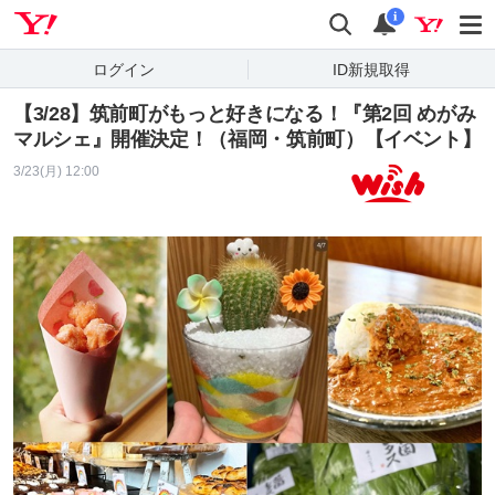
Yahoo! JAPAN
検索
通知
i
ログイン
ID新規取得
【3/28】筑前町がもっと好きになる！『第2回 めがみ
マルシェ』開催決定！（福岡・筑前町）【イベント】
3/23(月) 12:00