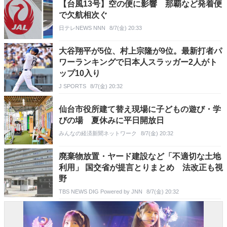
【台風13号】空の便に影響 那覇など発着便
で欠航相次ぐ
日テレNEWS NNN
8/7(金) 20:33
大谷翔平が5位、村上宗隆が9位。最新打者パ
ワーランキングで日本人スラッガー2人がト
ップ10入り
J SPORTS
8/7(金) 20:32
仙台市役所建て替え現場に子どもの遊び・学
びの場 夏休みに平日開放日
みんなの経済新聞ネットワーク
8/7(金) 20:32
廃棄物放置・ヤード建設など「不適切な土地
利用」 国交省が提言とりまとめ 法改正も視
野
TBS NEWS DIG Powered by JNN
8/7(金) 20:32