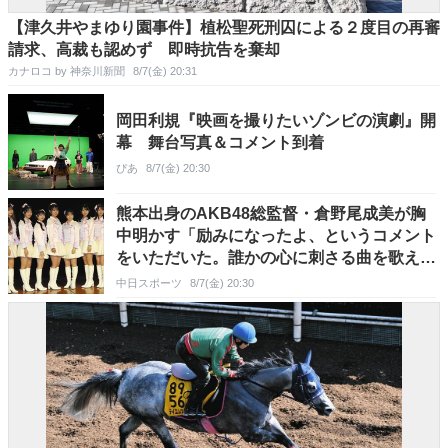
【津久井やまゆり園事件】植松聖死刑囚による２度目の再審
請求、高裁も認めず 即時抗告を棄却
カナロコ by 神奈川新聞
8/7(金) 20:31
岡田利規『映画を撮りたいゾンビの演劇』開
幕 舞台写真＆コメント到着
ぴあ
8/7(金) 20:30
熊本出身のAKB48総監督・倉野尾成美が胸
中明かす「励みになったよ、というコメント
をいただいた。誰かの心に刺さる曲を歌えた
ら」
中日スポーツ
8/7(金) 20:30