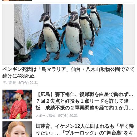
ペンギン死因は「鳥マラリア」仙台・八木山動物公園で立て
続けに4羽死ぬ
河北新報
8/7(金) 20:31
【広島】森下暢仁、復帰戦を白星で飾れず…
７回２失点と好投も１点リードを許して降
板 成績不振の２軍再調整を経て約１か月ぶ
り先発 初回に先制ソロ被弾→６回に勝ち越
スポーツ報知
8/7(金) 20:31
し許す ７回は無死二、三塁のピンチをしの
畑芽育、イケメン12人に囲まれるも「早く帰
ぐ
りたい」…『ブルーロック』の“舞台裏”をキ