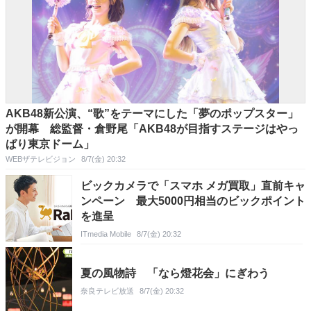
AKB48新公演、“歌”をテーマにした「夢のポップスター」
が開幕 総監督・倉野尾「AKB48が目指すステージはやっ
ぱり東京ドーム」
WEBザテレビジョン
8/7(金) 20:32
ビックカメラで「スマホ メガ買取」直前キャ
ンペーン 最大5000円相当のビックポイント
を進呈
ITmedia Mobile
8/7(金) 20:32
夏の風物詩 「なら燈花会」にぎわう
奈良テレビ放送
8/7(金) 20:32