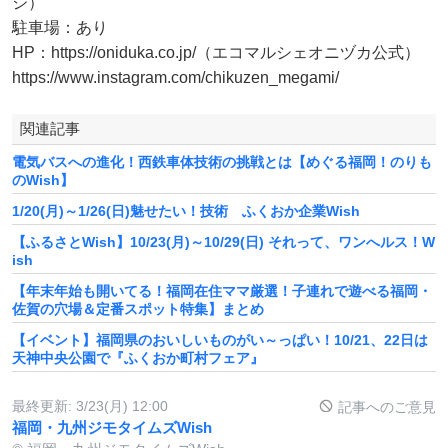
ジ）
駐車場：あり
HP：https://oniduka.co.jp/（エコマルシェオニヅカ公式）
https://www.instagram.com/chikuzen_megami/
関連記事
電気バスへの進化！西鉄車体技術の挑戦とは【めぐる福岡！のりも
のWish】
1/20(月)～1/26(日)魅せたい！技術 ふくおか企業Wish
【ふるさとWish】10/23(月)～10/29(日) それって、ワンへルス！W
ish
【年末年始も開いてる！福岡在住ママ厳選！子連れで遊べる福岡・
佐賀の穴場＆定番スポット特集】まとめ
【イベント】福岡県のおいしいものがい～っぱい！10/21、22日は
天神中央公園で『ふくおか町村フェア』
最終更新:
3/23(月) 12:00
記事へのご意見
福岡・九州ジモタイムズWish