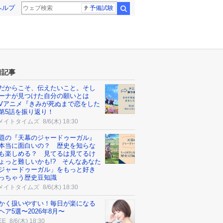
ヘルプ
予備試験
検索
着記事
だからこそ、伝えたいこと。そし
ーナが見つけた自分の願いとは
TVアニメ『きみが死ぬまで恋をした
第5話を振り返り！
メイトタイムズ
8/6(木) 18:30
題の『天幕のジャードゥーガル』
本当に面白いの？ 歴史を知らな
も楽しめる？ 見てるは見てるけ
ょっと難しいかも!? そんなあなた
ジャードゥーガル」をもっと好き
っちゃう歴史豆知識
メイトタイムズ
8/6(木) 18:30
かく扱いやすい！毎日が楽になる
ヘア5選〜2026年8月〜
EE
8/6(木) 18:30