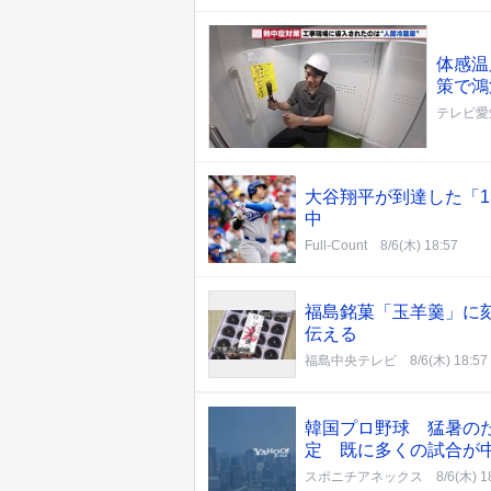
体感温
策で鴻
テレビ愛
大谷翔平が到達した「1
中
Full-Count
8/6(木) 18:57
福島銘菓「玉羊羹」に
伝える
福島中央テレビ
8/6(木) 18:57
韓国プロ野球 猛暑の
定 既に多くの試合が
スポニチアネックス
8/6(木) 1