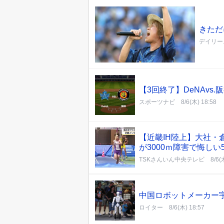
きただ
デイリー
【3回終了】DeNAvs.
スポーツナビ
8/6(木) 18:58
【近畿IH陸上】大社
が3000ｍ障害で悔しい
TSKさんいん中央テレビ
8/6(
中国ロボットメーカー
ロイター
8/6(木) 18:57