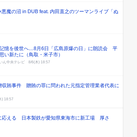
LE×悪魔の沼 in DUB feat. 内田直之のツーマンライブ「ぬ
記憶を後世へ…8月6日「広島原爆の日」に朗読会 平
思い新たに（鳥取・米子市）
んいん中央テレビ
8/6(木) 18:57
贈収賄事件 贈賄の罪に問われた元指定管理業者代表に
木) 18:57
に応える 日本製鉄が愛知県東海市に新工場 厚さ