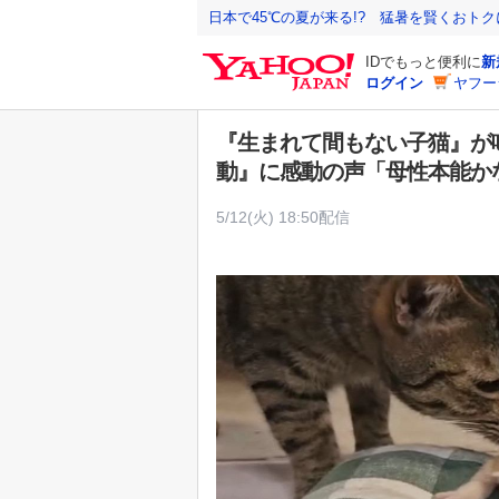
Y
日本で45℃の夏が来る!? 猛暑を賢くおト
a
IDでもっと便利に
新
h
ログイン
ヤフー
o
o
『生まれて間もない子猫』が
!
動』に感動の声「母性本能か
J
A
5/12(火) 18:50配信
P
A
N