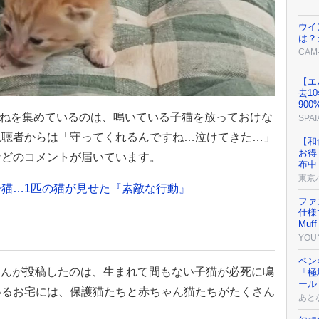
ウイ
は？
CAM
【エ
去1
90
いいねを集めているのは、鳴いている子猫を放っておけな
SPAI
視聴者からは「守ってくれるんですね…泣けてきた…」
【和
お得
などのコメントが届いています。
布中
東京
猫…1匹の猫が見せた『素敵な行動』
ファ
仕様で
Muff
YOU
ペン
子」さんが投稿したのは、生まれて間もない子猫が必死に鳴
「極
ール
いるお宅には、保護猫たちと赤ちゃん猫たちがたくさん
あと