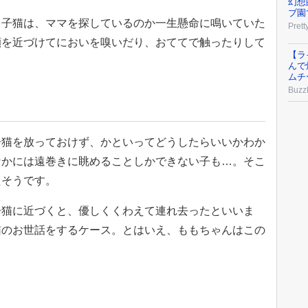
幻想
ブ園
る子猫は、ママを探しているのか一生懸命に鳴いていた
Prett
顔を近づけてにおいを嗅いだり、おててで触ったりして
【ラ
んで
ムチ
Buzz
子猫を放っておけず、かといってどうしたらいいかわか
なかには遠巻きに眺めることしかできない子も…。そこ
たそうです。
子猫に近づくと、優しくくわえて連れ去ったといいま
猫のお世話をするケース。とはいえ、ももちゃんはこの