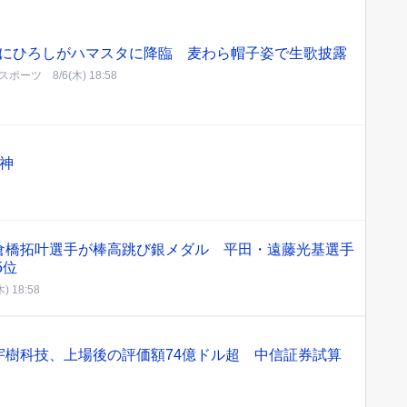
にひろしがハマスタに降臨 麦わら帽子姿で生歌披露
スポーツ
8/6(木) 18:58
阪神
・倉橋拓叶選手が棒高跳び銀メダル 平田・遠藤光基選手
5位
木) 18:58
宇樹科技、上場後の評価額74億ドル超 中信証券試算