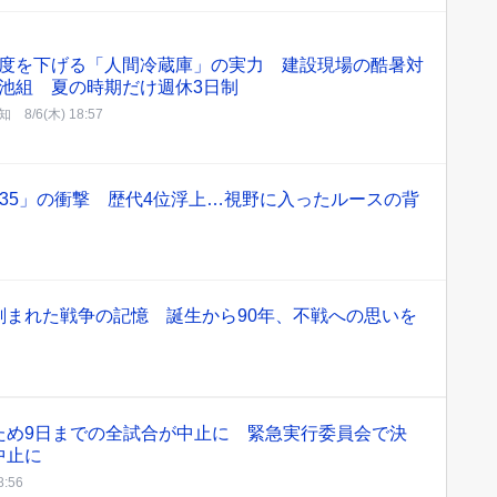
度を下げる「人間冷蔵庫」の実力 建設現場の酷暑対
池組 夏の時期だけ週休3日制
知
8/6(木) 18:57
35」の衝撃 歴代4位浮上…視野に入ったルースの背
刻まれた戦争の記憶 誕生から90年、不戦への思いを
ため9日までの全試合が中止に 緊急実行委員会で決
中止に
8:56