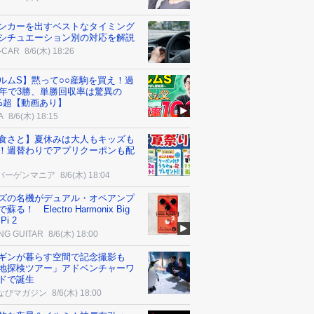
ンカーを出すベストなタイミング
シチュエーション別の対応を解説
-CAR
8/6(木) 18:26
ルムS】黙って○○産駒を買え！過
0年で3勝、単勝回収率は驚異の
0%超【動画あり】
A
8/6(木) 18:15
食さと】夏休みは大人もキッズも
！週替わりでアプリクーポンも配
バーゲンマニア
8/6(木) 18:04
ズの名機がデュアル・オペアンプ
蘇る！ Electro Harmonix Big
 Pi 2
NG GUITAR
8/6(木) 18:00
ギンが暮らす空間で記念撮影も
地探検ツアー」アドベンチャーワ
ドで誕生
なびマガジン
8/6(木) 18:00