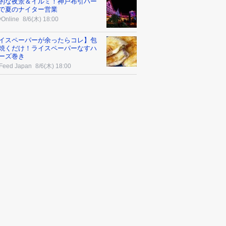
的な夜景＆イルミ！神戸布引ハー
で夏のナイター営業
yOnline
8/6(木) 18:00
イスペーパーが余ったらコレ】包
焼くだけ！ライスペーパーなすハ
ーズ巻き
Feed Japan
8/6(木) 18:00