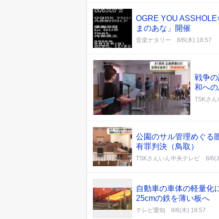
OGRE YOU ASSHO
まのあな」開催
音楽ナタリー
8/6(木) 18:57
戦争の
和への
TSKさ
公園のサル管理めぐる
有罪判決（鳥取）
TSKさんいん中央テレビ
8/6(
自動車の車体の軽量化
25cmの鉄を薄い板へ
テレビ愛知
8/6(木) 18:57