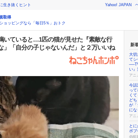
クに生き抜くヒント
Yahoo! JAPAN
規取得
ショッピングなら「毎日5％」おトク
鳴いていると…1匹の猫が見せた『素敵な行
新
な」「自分の子じゃないんだ」と２万いいね
大切
てシ
──
い』
アニ
今話
って
くて
どち
が「
にな
アニ
とに
ボブ
4ME