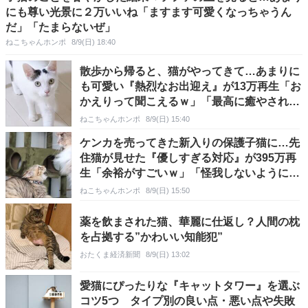
にも尊い光景に２万いいね「ますます可愛くなっちゃうん
だ」「たまらないぜ」
ねこちゃんホンポ
8/9(日) 18:40
散歩から帰ると、猫がやってきて…あまりに
も可愛い『熱烈なお出迎え』が13万再生「お
かえりって聞こえるｗ」「最高に癒やされ
た」
ねこちゃんホンポ
8/9(日) 15:40
ケンカを売ってきた新入りの保護子猫に…先
住猫が見せた『優しすぎる対応』が395万再
生「余裕がすごいｗ」「怪我しないようにし
ていて偉い」
ねこちゃんホンポ
8/9(日) 15:50
薬を飲まされた猫、華麗に仕返し？人間の枕
を占拠する”かわいい知能犯”
おたくま経済新聞
8/9(日) 13:02
愛猫にぴったりな『キャットタワー』を選ぶ
コツ5つ タイプ別の良い点・悪い点や失敗