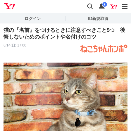
Yahoo! JAPAN
検索
通知
i
ログイン
ID新規取得
猫の『名前』をつけるときに注意すべきこと5つ 後
悔しないためのポイントや名付けのコツ
6/14(日) 17:00