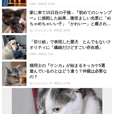
LIMO
8/9(日) 13:05
家に来て15日目の子猫→『初めてのシャンプ
ー』に挑戦した結果…微笑ましい光景に「め
ちゃめちゃいい子」「かわいー」と癒される
人が続出
ねこちゃんホンポ
8/9(日) 20:05
「切り絵」で表現した愛犬 とんでもないク
オリティに「繊細だけどすごい存在感」
LIMO
8/9(日) 7:15
猫同士の『ケンカ』が始まるキッカケ5選
遊んでいるのとはどう違う？仲裁は必要な
の？
ねこちゃんホンポ
8/8(土) 17:00