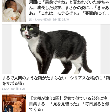
周囲に「男前ですね」と言われていた赤ちゃ
ん。成長した現在、まさかの姿に…「きゃあ
あ」「これは、モテるぞぉ」「客観的にイケ
メン」
ほ・とせなNEWS
8/9(日) 15:40
まるで人間のような猫がたまらない シリアスな格好に「猫
をサボる猫」
LIMO
8/9(日) 8:25
【犬種が違う2匹】兄妹で似ている部分に注
目集まる 「兄を見習った」「毎日居ると似
てくる」