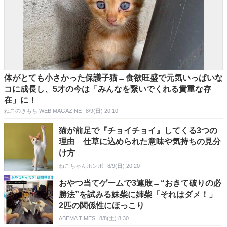
体がとても小さかった保護子猫→食欲旺盛で元気いっぱいな
コに成長し、5才の今は「みんなを繋いでくれる貴重な存
在」に！
ねこのきもち WEB MAGAZINE
8/9(日) 20:10
猫が前足で『チョイチョイ』してくる3つの
理由 仕草に込められた意味や気持ちの見分
け方
ねこちゃんホンポ
8/9(日) 20:20
おやつ当てゲームで3連敗→“おきて破りの必
勝法”を試みる妹柴に姉柴「それはダメ！」
2匹の関係性にほっこり
ABEMA TIMES
8/8(土) 8:30