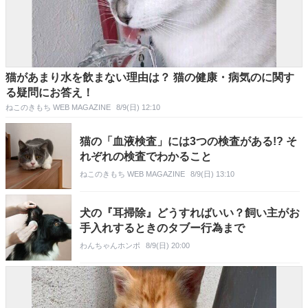
猫があまり水を飲まない理由は？ 猫の健康・病気のに関す
る疑問にお答え！
ねこのきもち WEB MAGAZINE
8/9(日) 12:10
猫の「血液検査」には3つの検査がある!? そ
れぞれの検査でわかること
ねこのきもち WEB MAGAZINE
8/9(日) 13:10
犬の『耳掃除』どうすればいい？飼い主がお
手入れするときのタブー行為まで
わんちゃんホンポ
8/9(日) 20:00