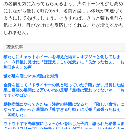
の名前を気に入ってもらえるよう、声のトーンを少し高め
にしながら優しく呼びかけ、名前と楽しい体験が関連づく
ようにしてあげましょう。そうすれば、きっと猫も名前を
気に入り、呼びかけにも反応してくれることが増えるかも
しれません。
関連記事
猫たちにキャットホイールを与えた結果→オブジェと化してしま
い…３日後に見せた『ほほえましい光景』に「良かったねぇ」「お
利口さん」の声
猫が足を噛む6つの理由と対策
全身を使って『ドライヤーの風と戦っていた子猫』が、成長した結
果…爆笑の展開に２万いいねの反響「最後は変わってないｗ」「お
ててがやばい」
動物病院にやってきた猫→注射の時間になると、『険しい表情』に
なって…終わった瞬間の『尊すぎる行動』に反響「頑張ったねぇ」
「悶絶した」
ウトウトする先輩猫にちょっかいを出した子猫→怒られた結果…ま
さかの『フリーズした光景』に「死んだフリｗｗ」「いませんよー