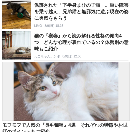
保護された「下半身まひの子猫」。重い障害
を乗り越え、兄弟猫と無邪気に遊ぶ現在の姿
に勇気をもらう
LIMO
8/9(日) 18:16
猫の『寝姿』から読み解れる性格の傾向4
つ どんな心理が表れているの？体勢別の意
味もご紹介
ねこちゃんホンポ
8/9(日) 12:00
モフモフで人気の『長毛猫種』4選 それぞれの特徴やお世
話のポイントもご紹介