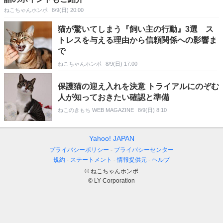
ねこちゃんホンポ
8/9(日) 20:00
猫が驚いてしまう『飼い主の行動』3選 ス
トレスを与える理由から信頼関係への影響ま
で
ねこちゃんホンポ
8/9(日) 17:00
保護猫の迎え入れを決意 トライアルにのぞむ
人が知っておきたい確認と準備
ねこのきもち WEB MAGAZINE
8/9(日) 8:10
Yahoo! JAPAN
プライバシーポリシー
プライバシーセンター
規約
ステートメント
情報提供元
ヘルプ
© ねこちゃんホンポ
© LY Corporation