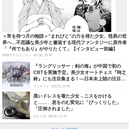
＜宵を待つ月の物語＞“まれびと”の力を得た少女、怪異の世
界へ…不思議な美少年と邂逅する現代ファンタジーに原作者
「『何でもあり』がやりたくて」【インタビュー前編】
WEBザテレビジョン
8/7(金) 18:30
『ラングリッサー：剣の海』が中国で初の
CBTを実施予定。美少女オートチェス『時之
鈴』にも注目集まる！―日本未上陸の注目ゲ
ーム3選【2026年8月2日】
インサイド
8/2(日) 15:00
黒いドレスを着た少女→ニスをかける
と…… 息をのむ変化に「びっくりした」
「圧倒されました」
ねとらぼ
8/5(水) 21:15