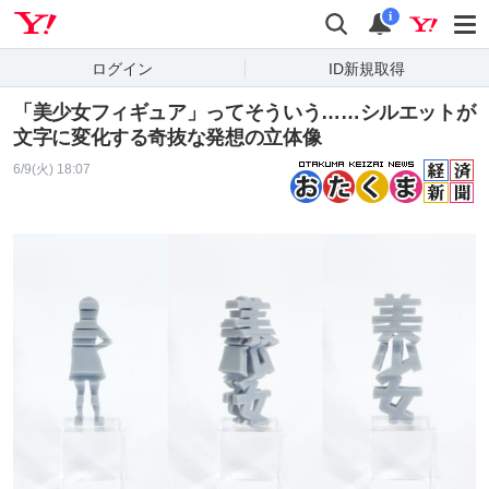
Yahoo! JAPAN
検索
通知
i
ログイン
ID新規取得
「美少女フィギュア」ってそういう……シルエットが
文字に変化する奇抜な発想の立体像
6/9(火) 18:07