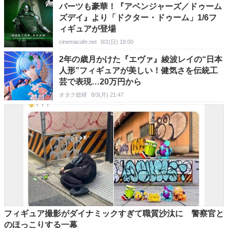
パーツも豪華！『アベンジャーズ／ドゥーム
ズデイ』より「ドクター・ドゥーム」1/6フ
ィギュアが登場
cinemacafe.net
8/2(日) 18:00
2年の歳月かけた『エヴァ』綾波レイの“日本
人形”フィギュアが美しい！健気さを伝統工
芸で表現…20万円から
オタク総研
8/3(月) 21:47
フィギュア撮影がダイナミックすぎて職質沙汰に 警察官と
のほっこりする一幕