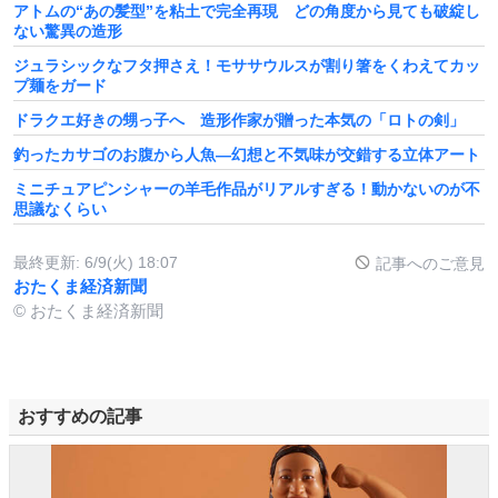
アトムの“あの髪型”を粘土で完全再現 どの角度から見ても破綻し
ない驚異の造形
ジュラシックなフタ押さえ！モササウルスが割り箸をくわえてカッ
プ麺をガード
ドラクエ好きの甥っ子へ 造形作家が贈った本気の「ロトの剣」
釣ったカサゴのお腹から人魚—幻想と不気味が交錯する立体アート
ミニチュアピンシャーの羊毛作品がリアルすぎる！動かないのが不
思議なくらい
最終更新:
6/9(火) 18:07
記事へのご意見
おたくま経済新聞
© おたくま経済新聞
おすすめの記事