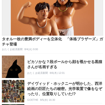
タオル一枚の豊満ボディーを立体化 「体格ブラザーズ」ガ
チャ登場
おたくま経済新聞
8/4(火) 9:00
ピカソかな？段ボールから顔を覗かせる黒猫
さんが名画すぎる
おたくま経済新聞
8/6(木) 12:01
デイヴィッド・ホックニーが明かした、西洋
絵画の巨匠たちの秘密。光学装置で像をなぞ
ったり、位置取りしていた!?
GOETHE
8/5(水) 16:30