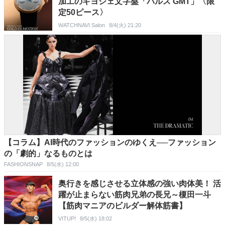
加工のギヨシェ文字盤「パルス GMT」〈限
定50ピース〉
WATCHNAVI Salon
8/4(火) 21:20
【コラム】AI時代のファッションのゆくえ──ファッション
の「劇的」なるものとは
FASHIONSNAP
8/5(水) 12:00
奥行きを感じさせる立体感の強い肉体美！ 活
躍が止まらない筋肉兄弟の長兄～榎田一斗
【筋肉マニアのビルダー解体筋書】
VITUP!
8/5(水) 18:02