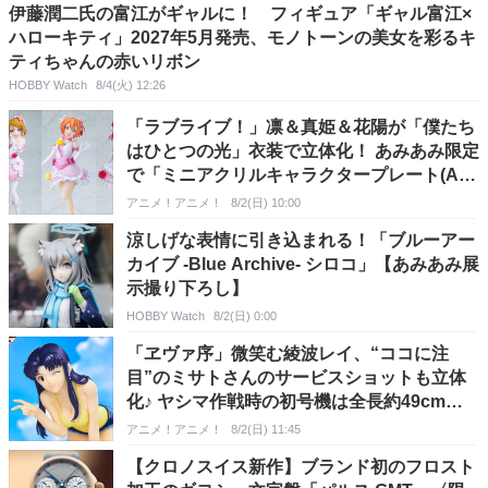
伊藤潤二氏の富江がギャルに！ フィギュア「ギャル富江×
ハローキティ」2027年5月発売、モノトーンの美女を彩るキ
ティちゃんの赤いリボン
HOBBY Watch
8/4(火) 12:26
「ラブライブ！」凛＆真姫＆花陽が「僕たち
はひとつの光」衣装で立体化！ あみあみ限定
で「ミニアクリルキャラクタープレート(A6
サイズ)」が付属
アニメ！アニメ！
8/2(日) 10:00
涼しげな表情に引き込まれる！「ブルーアー
カイブ -Blue Archive- シロコ」【あみあみ展
示撮り下ろし】
HOBBY Watch
8/2(日) 0:00
「ヱヴァ序」微笑む綾波レイ、“ココに注
目”のミサトさんのサービスショットも立体
化♪ ヤシマ作戦時の初号機は全長約49cmの
大迫力!!【一番くじ】
アニメ！アニメ！
8/2(日) 11:45
【クロノスイス新作】ブランド初のフロスト