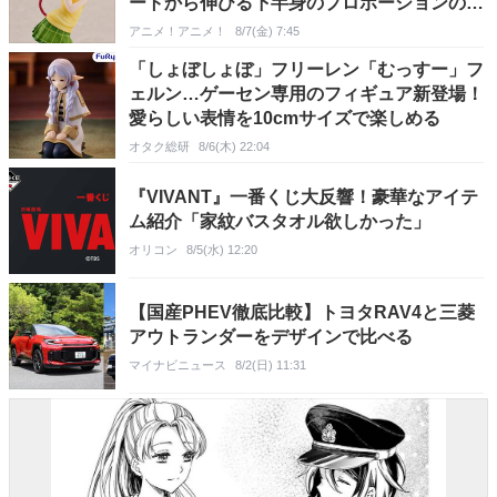
ートから伸びる下半身のプロポーションの再
現がアツい！
アニメ！アニメ！
8/7(金) 7:45
「しょぼしょぼ」フリーレン「むっすー」フ
ェルン…ゲーセン専用のフィギュア新登場！
愛らしい表情を10cmサイズで楽しめる
オタク総研
8/6(木) 22:04
『VIVANT』一番くじ大反響！豪華なアイテ
ム紹介「家紋バスタオル欲しかった」
オリコン
8/5(水) 12:20
【国産PHEV徹底比較】トヨタRAV4と三菱
アウトランダーをデザインで比べる
マイナビニュース
8/2(日) 11:31