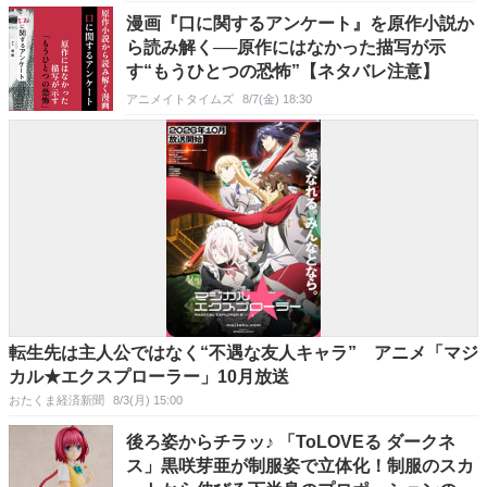
漫画『口に関するアンケート』を原作小説か
ら読み解く──原作にはなかった描写が示
す“もうひとつの恐怖”【ネタバレ注意】
アニメイトタイムズ
8/7(金) 18:30
転生先は主人公ではなく“不遇な友人キャラ” アニメ「マジ
カル★エクスプローラー」10月放送
おたくま経済新聞
8/3(月) 15:00
後ろ姿からチラッ♪ 「ToLOVEる ダークネ
ス」黒咲芽亜が制服姿で立体化！制服のスカ