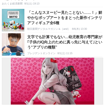
おたくま経済新聞
8/1(土) 19:13
「こんなスヌーピー見たことない……！」鮮
やかなポップアートをまとった新作インテリ
アフィギュア全6種
朝日新聞デジタルマガジン＆［and］
8/6(木) 13:30
文字でも計算でもない…幼児教育の専門家が
｢子供のIQ向上のために真っ先に与えて｣とい
う“アプリの種類”
プレジデントオンライン
8/1(土) 11:15