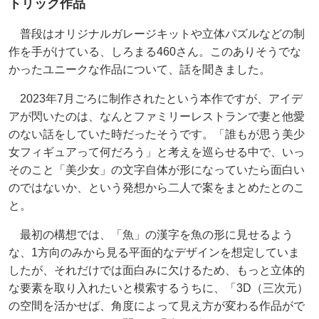
トリック作品
普段はオリジナルガレージキットや立体パズルなどの制
作を手がけている、しろまる460さん。このありそうでな
かったユニークな作品について、話を聞きました。
2023年7月ごろに制作されたという本作ですが、アイデ
アが閃いたのは、なんとファミリーレストランで妻と他愛
のない話をしていた時だったそうです。「誰もが思う美少
女フィギュアって何だろう」と考えを巡らせる中で、いっ
そのこと「美少女」の文字自体が形になっていたら面白い
のではないか、という発想から二人で案をまとめたとのこ
と。
最初の構想では、「魚」の漢字を魚の形に見せるよう
な、1方向のみから見る平面的なデザインを想定していま
したが、それだけでは面白みに欠けるため、もっと立体的
な要素を取り入れたいと模索するうちに、「3D（三次元）
の空間を活かせば、角度によって見え方が変わる作品がで