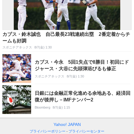
カブス・鈴木誠也 自己最長23戦連続出塁 2番定着からチ
ームも好調
スポニチアネックス
8/7(金) 1:30
カブス・今永 5回1失点で8勝目！初回にド
ジャース・大谷に先頭弾浴びるも修正
スポニチアネックス
8/7(金) 1:30
日銀には金融正常化進める余地ある、経済回
復が後押し－IMFナンバー2
Bloomberg
8/7(金) 1:15
Yahoo! JAPAN
プライバシーポリシー
プライバシーセンター