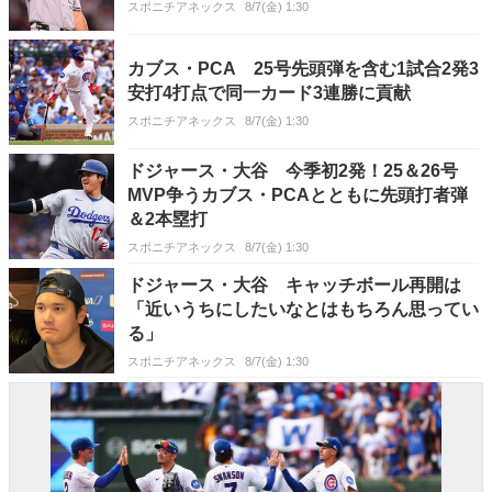
スポニチアネックス
8/7(金) 1:30
カブス・PCA 25号先頭弾を含む1試合2発3
安打4打点で同一カード3連勝に貢献
スポニチアネックス
8/7(金) 1:30
ドジャース・大谷 今季初2発！25＆26号
MVP争うカブス・PCAとともに先頭打者弾
＆2本塁打
スポニチアネックス
8/7(金) 1:30
ドジャース・大谷 キャッチボール再開は
「近いうちにしたいなとはもちろん思ってい
る」
スポニチアネックス
8/7(金) 1:30