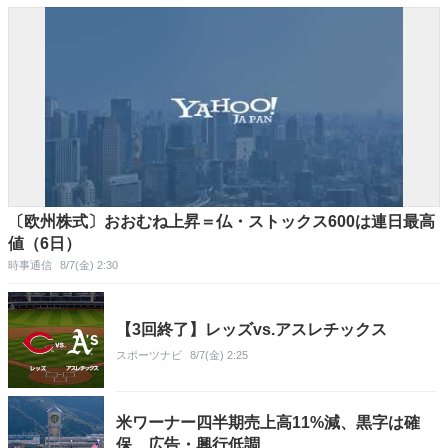
〔欧州株式〕おおむね上昇＝仏・ストックス600は連日最高
値（6日）
時事通信
8/7(金) 2:30
【3回終了】レッズvs.アスレチックス
スポーツナビ
8/7(金) 2:25
米ワーナー四半期売上高11%減、黒字は確
保 広告・興行低調