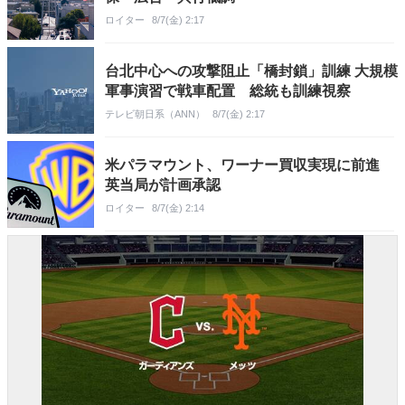
ロイター
8/7(金) 2:17
台北中心への攻撃阻止「橋封鎖」訓練 大規模
軍事演習で戦車配置 総統も訓練視察
テレビ朝日系（ANN）
8/7(金) 2:17
米パラマウント、ワーナー買収実現に前進
英当局が計画承認
ロイター
8/7(金) 2:14