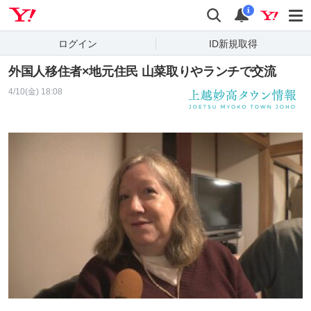
Yahoo! JAPAN
検索
通知
i
ログイン
ID新規取得
外国人移住者×地元住民 山菜取りやランチで交流
4/10(金) 18:08