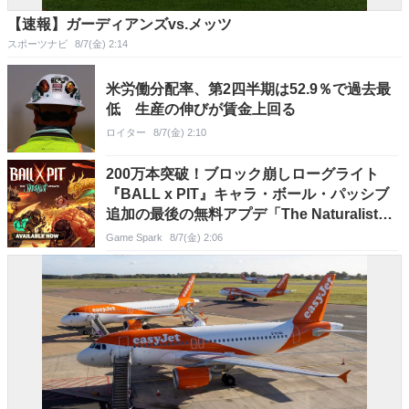
【速報】ガーディアンズvs.メッツ
スポーツナビ
8/7(金) 2:14
米労働分配率、第2四半期は52.9％で過去最
低 生産の伸びが賃金上回る
ロイター
8/7(金) 2:10
200万本突破！ブロック崩しローグライト
『BALL x PIT』キャラ・ボール・パッシブ
追加の最後の無料アプデ「The Naturalist」
配信―34％オフのセールも実施
Game Spark
8/7(金) 2:06