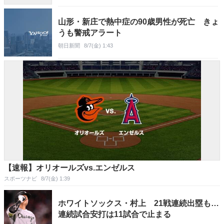
山形・新庄で熱中症の90歳男性が死亡 きょ
うも警戒アラート
朝日新聞
8/7(金) 1:43
【速報】オリオールズvs.エンゼルス
スポーツナビ
8/7(金) 1:39
ホワイトソックス・村上 21戦連続出塁も…
連続試合安打は11試合で止まる