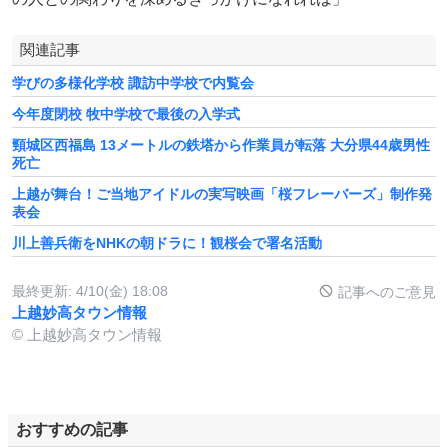
関連記事
学びの多様化学校 諏訪中学校で内覧会
今年度閉校 牧中学校で最後の入学式
頸城区西福島 13メートルの鉄塔から作業員が転落 大分県44歳男性
死亡
上越が舞台！ご当地アイドルの実写映画「桜フレーバーズ」制作発
表会
川上善兵衛をNHKの朝ドラに！観桜会で署名活動
最終更新:
4/10(金) 18:08
記事へのご意見
上越妙高タウン情報
© 上越妙高タウン情報
おすすめの記事