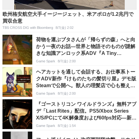
欧州格安航空大手イージージェット、米アポロが1.2兆円で
買収合意
TBS CROSS DIG with Bloomberg
8/7(金) 2:02
荷物を運ぶブタさんが「帰らずの森」へと向
かう一夜のお話―世界と物語そのものが謎解
きな知識アンロック系ADV『A Tiny
Wander』デモ版配信
Game Spark
8/7(金) 2:00
ヘアカットを通して会話する、お仕事系トー
クADV新作『けものたちの髪切り屋』デモ版
Steamで公開へ。獣人の理髪店で心も整えて
鏡にふさわしい姿を映す
Game Spark
8/7(金) 2:00
『ゴーストリコン ワイルドランズ』無料アプ
デ「Last Rites」配信。PS5/Xbox Series
X/S/PCにて4K解像度および60fps対応―新作
の開発も発表
Game Spark
8/7(金) 1:54