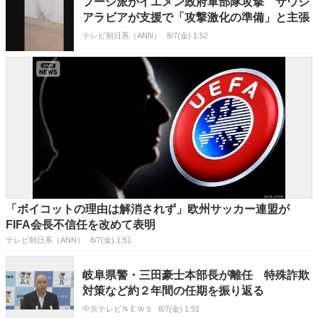
フーシ派がイエメン政府軍部隊攻撃 サウジ
アラビアが支援で「攻撃激化の準備」と主張
テレビ朝日系（ANN）
8/7(金) 1:52
「ボイコットの理由は解消されず」欧州サッカー連盟が
FIFA会長不信任を改めて表明
テレビ朝日系（ANN）
8/7(金) 1:51
岐阜県警・三田豪士本部長が離任 特殊詐欺
対策など約２年間の任期を振り返る
中京テレビＮＥＷＳ
8/7(金) 1:51