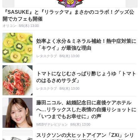
『SASUKE』と『リラックマ』まさかのコラボ！グッズ公
開でカフェも開催
オリコン
8/6(木) 13:00
効率よく水分＆ミネラル補給！熱中症対策に
「キウイ」が最強な理由
レタスクラブ
8/6(木) 13:00
トマトになじむさっぱり酢じょうゆ「トマト
のはるさめサラダ」
レタスクラブ
8/6(木) 13:00
藤田ニコル、結婚記念日に産後ケアホテル
へ…リラックスした表情の自撮りショットに
「いつまでもお幸せに」の声
WEBザテレビジョン
8/6(木) 13:00
スリクソンの大ヒットアイアン「ZXi」シリ