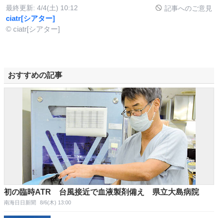
最終更新:
4/4(土) 10:12
記事へのご意見
ciatr[シアター]
© ciatr[シアター]
おすすめの記事
初の臨時ATR 台風接近で血液製剤備え 県立大島病院
南海日日新聞
8/6(木) 13:00