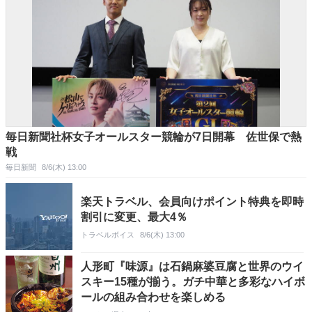
毎日新聞社杯女子オールスター競輪が7日開幕 佐世保で熱
戦
毎日新聞
8/6(木) 13:00
楽天トラベル、会員向けポイント特典を即時
割引に変更、最大4％
トラベルボイス
8/6(木) 13:00
人形町『味源』は石鍋麻婆豆腐と世界のウイ
スキー15種が揃う。ガチ中華と多彩なハイボ
ールの組み合わせを楽しめる