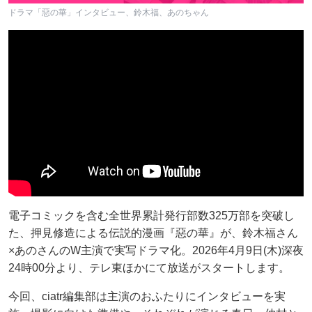
ドラマ「惡の華」インタビュー、鈴木福、あのちゃん
電子コミックを含む全世界累計発行部数325万部を突破し
た、押見修造による伝説的漫画『惡の華』が、鈴木福さん
×あのさんのW主演で実写ドラマ化。2026年4月9日(木)深夜
24時00分より、テレ東ほかにて放送がスタートします。
今回、ciatr編集部は主演のおふたりにインタビューを実