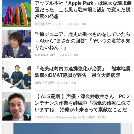
アップル本社「Apple Park」は巨大な環境装
置だった、土も風も駐車場も設計で変えた脱
炭素の発想
東洋経済オンライン
8/6(木) 13:00
千原ジュニア、歴史の調べものをしていたら
→AIから“まさかの回答”「そいつの名前を知
りたいねん！」
ABEMA TIMES
8/6(木) 13:00
「奄美は島内の連携強化が必要」 熊本地震
派遣のDMAT隊員が報告 県立大島病院
南海日日新聞
8/6(木) 13:00
【 ALS闘病 】声優・津久井教生さん PCメ
ンテナンス作業を継続中「病気の治療に似て
いますね 治療が出来るって素敵なことだと
思います」【ニャンちゅう】
TBS NEWS DIG Powered by JNN
8/6(木) 13:00