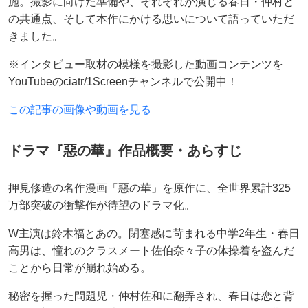
施。撮影に向けた準備や、それぞれが演じる春日・仲村と
の共通点、そして本作にかける思いについて語っていただ
きました。
※インタビュー取材の模様を撮影した動画コンテンツを
YouTubeのciatr/1Screenチャンネルで公開中！
この記事の画像や動画を見る
ドラマ『惡の華』作品概要・あらすじ
押見修造の名作漫画「惡の華」を原作に、全世界累計325
万部突破の衝撃作が待望のドラマ化。
W主演は鈴木福とあの。閉塞感に苛まれる中学2年生・春日
高男は、憧れのクラスメート佐伯奈々子の体操着を盗んだ
ことから日常が崩れ始める。
秘密を握った問題児・仲村佐和に翻弄され、春日は恋と背