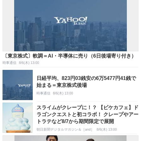
〔東京株式〕軟調＝AI・半導体に売り（6日後場寄り付き）
時事通信
8/6(木) 13:00
日経平均、823円03銭安の6万5477円41銭で
始まる＝東京株式後場
時事通信
8/6(木) 13:00
スライムがクレープに！？ 【ピケカフェ】ド
ラゴンクエストと初コラボ！ クレープやアー
トラテなど8/7から期間限定で展開
朝日新聞デジタルマガジン＆［and］
8/6(木) 13:00