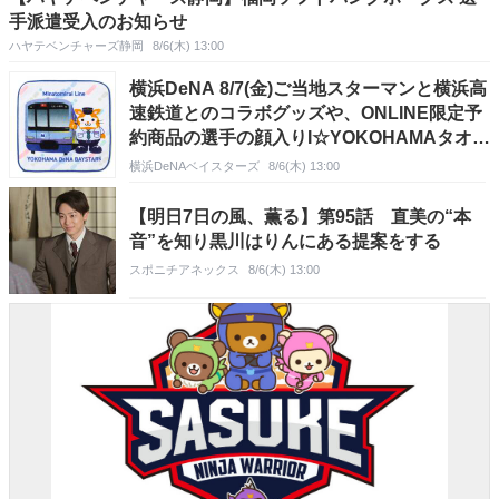
手派遣受入のお知らせ
ハヤテベンチャーズ静岡
8/6(木) 13:00
横浜DeNA 8/7(金)ご当地スターマンと横浜高
速鉄道とのコラボグッズや、ONLINE限定予
約商品の選手の顔入りI☆YOKOHAMAタオル
マフラーが新登場！
横浜DeNAベイスターズ
8/6(木) 13:00
【明日7日の風、薫る】第95話 直美の“本
音”を知り黒川はりんにある提案をする
スポニチアネックス
8/6(木) 13:00