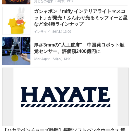
おとなの週末
8/6(木) 13:00
ガシャポン「miffy インテリアライトマスコ
ット」が発売！ふんわり光るミッフィーと星
など全4種ラインナップ
インサイド
8/6(木) 13:00
厚さ3mmの"人工皮膚" 中国発ロボット触
覚センサー、評価額2400億円に
36Kr Japan
8/6(木) 13:00
【ハヤテベンチャーズ静岡】福岡ソフトバンクホークス 選