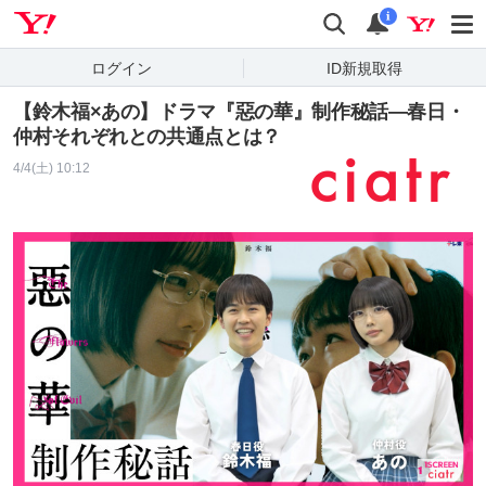
Yahoo! JAPAN
検索
通知
i
ログイン
ID新規取得
【鈴木福×あの】ドラマ『惡の華』制作秘話―春日・
仲村それぞれとの共通点とは？
4/4(土) 10:12