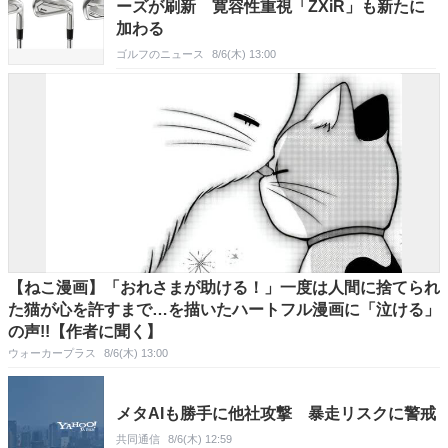
ーズが刷新 寛容性重視「ZXiR」も新たに
加わる
ゴルフのニュース
8/6(木) 13:00
【ねこ漫画】「おれさまが助ける！」一度は人間に捨てられ
た猫が心を許すまで…を描いたハートフル漫画に「泣ける」
の声!!【作者に聞く】
ウォーカープラス
8/6(木) 13:00
メタAIも勝手に他社攻撃 暴走リスクに警戒
共同通信
8/6(木) 12:59