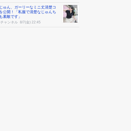
じゅん、ガーリーなミニ丈清楚コ
を公開！「私服で清楚なじゅんち
も素敵です」
Sチャンネル
8/7(金) 22:45