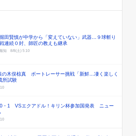
堀田賢慎が中学から「変えていない」武器…９球斬り
戦連続０封、師匠の教えも継承
報知
8/8(土) 5:10
銀の木俣椋真 ボートレーサー挑戦「新鮮…凄く楽しく
成所試験
:10
0・1 VSエクアドル！キリン杯参加国発表 ニュー
も
:10