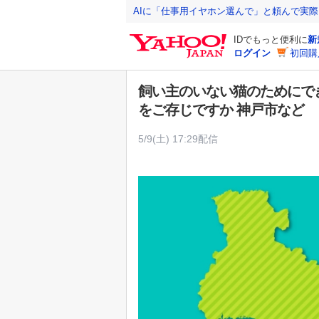
Y
AIに「仕事用イヤホン選んで」と頼んで実
a
IDでもっと便利に
新
h
ログイン
初回購
o
o
飼い主のいない猫のためにで
!
をご存じですか 神戸市など
J
A
5/9(土) 17:29配信
P
A
N