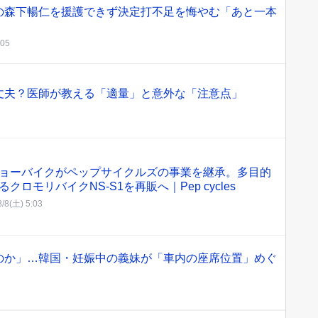
の森下暢仁を援護できず決定打不足を悔やむ「あと一本
:05
丈夫？医師が教える「適量」と意外な「注意点」
ョーバイクがペップサイクルズの事業を継承。多目的
クロモリバイクNS-S1を再販へ｜Pep cycles
8/8(土) 5:03
のか」…韓国・妊娠中の義妹が「車内の座席位置」めぐ