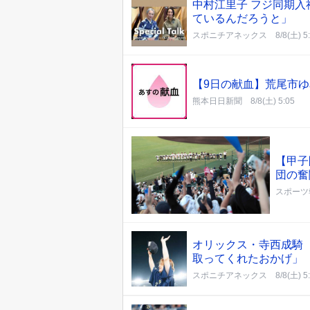
中村江里子 フジ同期
ているんだろうと」
スポニチアネックス
8/8(土) 5
【9日の献血】荒尾市
熊本日日新聞
8/8(土) 5:05
【甲子
団の奮
スポーツ
オリックス・寺西成騎 
取ってくれたおかげ」
スポニチアネックス
8/8(土) 5