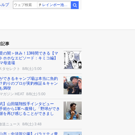
ヘルプ
レインボー池田 佐藤佳奈アナ
検索
着記事
受の闇＞休み！13時間できる【マ
トホホなエピソード：キミコ編】
コマ母道場
スタセレクト
8/8(土) 5:00
ができるキャンプ場は本当に魚釣
？釣りのプロが実釣検証＆キャン
も満喫
マガジン HEAT
8/8(土) 5:00
武】山田陽翔投手インタビュー
手術から1軍へ復帰し「野球ができ
謝を再び感じることができまし
放送ニュース
8/8(土) 3:48
山市・中須賀公園】バラエティ豊