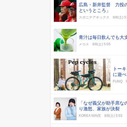
広島・新井監督 力投
というところ」
スポニチアネックス
8/8(土) 5
青汁は毎日飲んでも大
メロス
8/8(土) 5:05
トーキ
に遊べる
FUNQ
「なぜ義父が助手席な
り激怒、家族が決裂
KOREA WAVE
8/8(土) 5:03