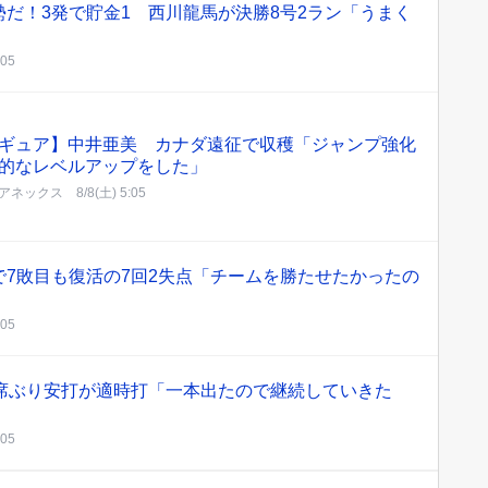
だ！3発で貯金1 西川龍馬が決勝8号2ラン「うまく
:05
ギュア】中井亜美 カナダ遠征で収穫「ジャンプ強化
的なレベルアップをした」
アネックス
8/8(土) 5:05
7敗目も復活の7回2失点「チームを勝たせたかったの
:05
打席ぶり安打が適時打「一本出たので継続していきた
:05