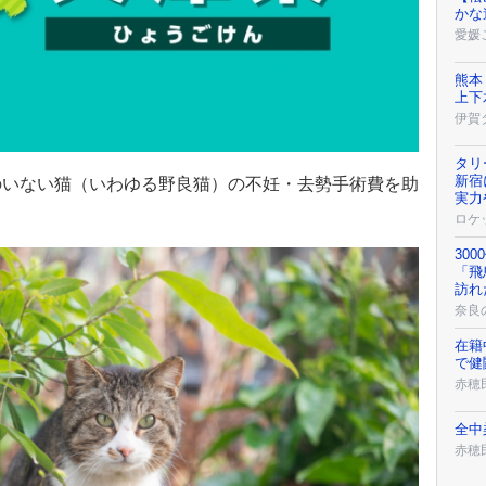
かな
愛媛
熊本
上下
伊賀
タリ
新宿
のいない猫（いわゆる野良猫）の不妊・去勢手術費を助
実力
ロケ
30
「飛
訪れ
奈良
在籍
で健
赤穂
全中
赤穂