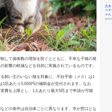
天木
ーデ
ゃん
WW
抑制して個体数の増加を防ぐとともに、不幸な子猫の発
への影響の軽減などを目的に実施されているものです。
る飼い主のいない猫を対象に、不妊手術（メス）は1
1匹あたり5,000円の補助金が交付されます。なお、
実費を上限とし、1人あたり最大5匹まで申請が可能
間などの条件は自治体ごとに異なります。市が窓口とな