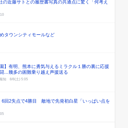
入社の近藤サトとの履歴書写真の共通点に驚く「何考え
:10
ゆめタウンシティモールなど
園】有明、熊本に勇気与えるミラクル１勝の裏に応援
闘…幾多の困難乗り越え声援送る
報知
8/8(土) 5:05
6回2失点で4勝目 敵地で先発初白星「いっぱい点を
:05