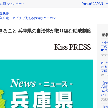
際に買ったレポート
Yahoo! JAPAN
規取得
入限定、アプリで使えるお得なクーポン
きること 兵庫県の自治体が取り組む助成制度
新
＜中
マの
#4
ママ
釣り
れる
プ飯
WEB
【西
右肘
る感
た」
文化
【松