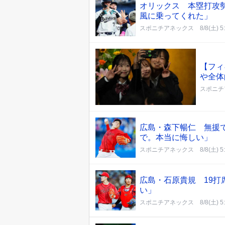
オリックス 本塁打攻勢
風に乗ってくれた」
スポニチアネックス
8/8(土) 5
【フィ
や全体
スポニチ
広島・森下暢仁 無援で
で。本当に悔しい」
スポニチアネックス
8/8(土) 5
広島・石原貴規 19
い」
スポニチアネックス
8/8(土) 5