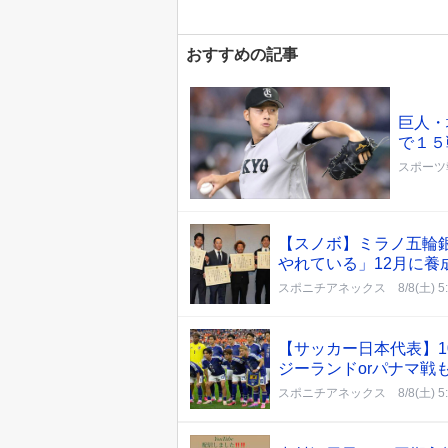
おすすめの記事
巨人・
で１５
スポーツ
【スノボ】ミラノ五輪
やれている」12月に養
スポニチアネックス
8/8(土) 5
【サッカー日本代表】1
ジーランドorパナマ戦
スポニチアネックス
8/8(土) 5