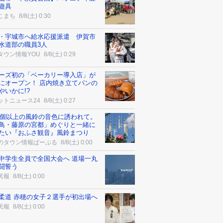
遊具
こまち
8/8(土) 0:30
・宇城市へ給水応援派遣 伊賀市
水道部の職員3人
タウン情報YOU
8/8(土) 0:29
ーズ初の「ベーカリー導入店」が
にオープン！ 店内焼き立てパンの
やいかに!?
ットニュース24
8/8(土) 0:27
00個以上の風鈴の音色に誘われて。
鳥・藤原の宮都」めぐりと一緒に
たい『おふさ観音』風鈴まつり
のタウン情報ぱーぷる
8/8(土) 0:00
中学生全員で全国大会へ 道場一丸
闘誓う
民報
8/8(土) 0:00
柔道 赤穂の女子２選手が初出場へ
民報
8/8(土) 0:00