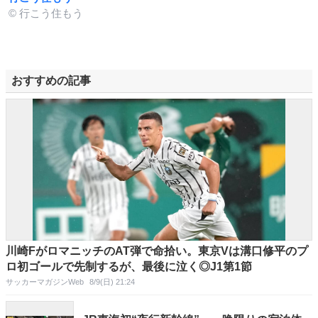
© 行こう住もう
おすすめの記事
川崎FがロマニッチのAT弾で命拾い。東京Vは溝口修平のプ
ロ初ゴールで先制するが、最後に泣く◎J1第1節
サッカーマガジンWeb
8/9(日) 21:24