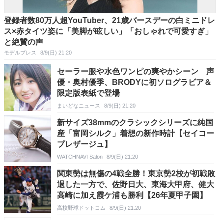
登録者数80万人超YouTuber、21歳バースデーの白ミニドレ
ス×赤タイツ姿に「美脚が眩しい」「おしゃれで可愛すぎ」
と絶賛の声
モデルプレス
8/9(日) 21:20
セーラー服や水色ワンピの爽やかシーン 声
優・奥村優季、BRODYに初ソログラビア＆
限定版表紙で登場
まいどなニュース
8/9(日) 21:20
新サイズ38mmのクラシックシリーズに純国
産「富岡シルク」着想の新作時計【セイコー
プレザージュ】
WATCHNAVI Salon
8/9(日) 21:20
関東勢は無傷の4戦全勝！東京勢2校が初戦敗
退した一方で、佐野日大、東海大甲府、健大
高崎に加え霞ケ浦も勝利【26年夏甲子園】
高校野球ドットコム
8/9(日) 21:20