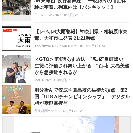
JR東海初“夜行新幹線” 一晩限りの宿泊体
験に密着…列車内は【バンキシャ！】
日テレNEWS NNN
8/9(日) 21:24
【レベル3大雨警報】神奈川県・相模原市東
部、大和市に発表 21:21時点
TBS NEWS DIG Powered by JNN
8/9(日) 21:23
＜GTO＞第4話あす放送 “鬼塚”反町隆史、
生徒に評価され舞い上がる “百花”大島美優
から急接近されるが
MANTANWEB
8/9(日) 21:23
肌分析AIで佼成学園高校の生徒が頂点 第2
回「U18 AIチャンピオンシップ」 デジタル
相が奨励賞授与
電波新聞デジタル
8/9(日) 21:22