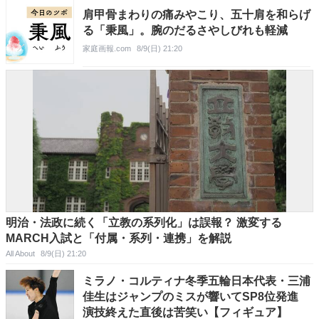
肩甲骨まわりの痛みやこり、五十肩を和らげ
る「秉風」。腕のだるさやしびれも軽減
家庭画報.com
8/9(日) 21:20
明治・法政に続く「立教の系列化」は誤報？ 激変する
MARCH入試と「付属・系列・連携」を解説
All About
8/9(日) 21:20
ミラノ・コルティナ冬季五輪日本代表・三浦
佳生はジャンプのミスが響いてSP8位発進
演技終えた直後は苦笑い【フィギュア】