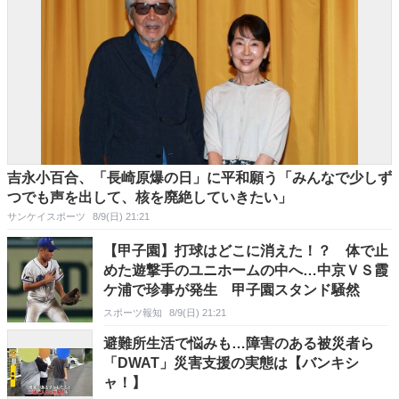
吉永小百合、「長崎原爆の日」に平和願う「みんなで少しず
つでも声を出して、核を廃絶していきたい」
サンケイスポーツ
8/9(日) 21:21
【甲子園】打球はどこに消えた！？ 体で止
めた遊撃手のユニホームの中へ…中京ＶＳ霞
ケ浦で珍事が発生 甲子園スタンド騒然
スポーツ報知
8/9(日) 21:21
避難所生活で悩みも…障害のある被災者ら
「DWAT」災害支援の実態は【バンキシ
ャ！】