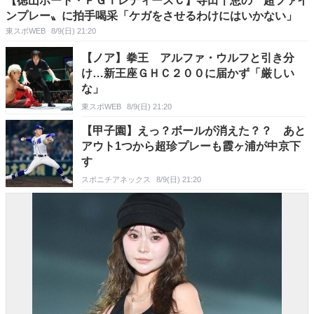
【徳山ボート・ＰＧⅠレディースＣ】寺田千恵の〝超ファイ
ンプレー〟に拍手喝采「ケガをさせるわけにはいかない」
東スポWEB
8/9(日) 21:20
【ノア】拳王 アルファ・ウルフと引き分
け…新王座ＧＨＣ２００に届かず「厳しい
な」
東スポWEB
8/9(日) 21:20
【甲子園】えっ？ボールが消えた？？ あと
アウト1つから超珍プレーも霞ヶ浦が中京下
す
スポニチアネックス
8/9(日) 21:20