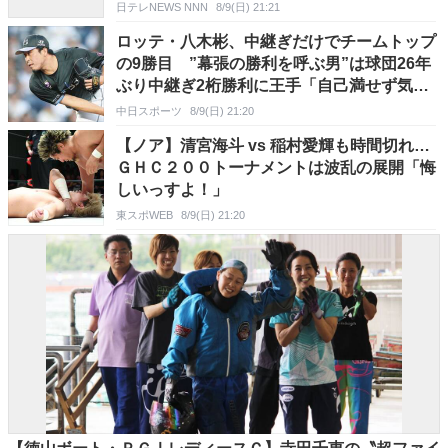
日テレNEWS NNN
8/9(日) 21:21
ロッテ・八木彬、中継ぎだけでチームトップ
の9勝目 ”幕張の勝利を呼ぶ男”は球団26年
ぶり中継ぎ2桁勝利に王手「自己満せず気を
引き締めて」
中日スポーツ
8/9(日) 21:20
【ノア】清宮海斗 vs 稲村愛輝も時間切れ…
ＧＨＣ２００トーナメントは波乱の展開「悔
しいっすよ！」
東スポWEB
8/9(日) 21:20