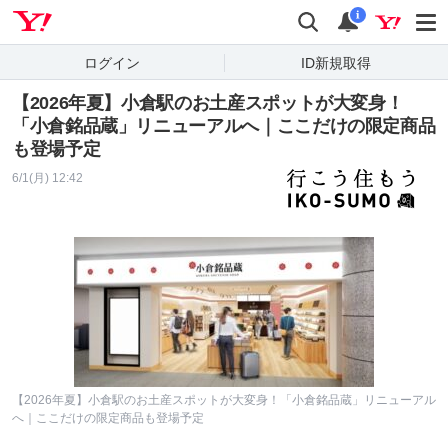
Yahoo! JAPAN
検索
通知
i
ログイン
ID新規取得
【2026年夏】小倉駅のお土産スポットが大変身！
「小倉銘品蔵」リニューアルへ｜ここだけの限定商品
も登場予定
6/1(月) 12:42
【2026年夏】小倉駅のお土産スポットが大変身！「小倉銘品蔵」リニューアル
へ｜ここだけの限定商品も登場予定