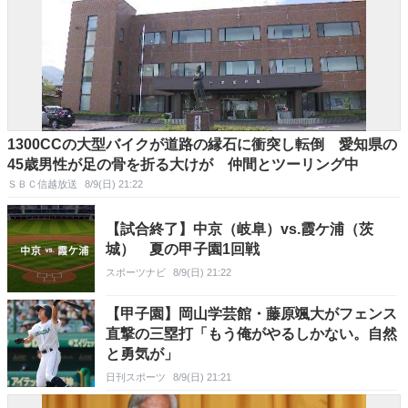
1300CCの大型バイクが道路の縁石に衝突し転倒 愛知県の
45歳男性が足の骨を折る大けが 仲間とツーリング中
ＳＢＣ信越放送
8/9(日) 21:22
【試合終了】中京（岐阜）vs.霞ケ浦（茨
城） 夏の甲子園1回戦
スポーツナビ
8/9(日) 21:22
【甲子園】岡山学芸館・藤原颯大がフェンス
直撃の三塁打「もう俺がやるしかない。自然
と勇気が」
日刊スポーツ
8/9(日) 21:21