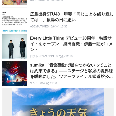
広島出身STU48・甲斐「同じことを繰り返し
ては…」原爆の日に思い
ABEMA TIMES
8/6(木) 13:33
Every Little Thing デビュー30周年 特設サ
イトをオープン 持田香織・伊藤一朗がコメ
ント
日テレNEWS NNN
8/7(金) 22:10
sumika 「音楽活動で嘘をつかないってこと
は約束できる」――ステージと客席の境界線
を曖昧にした、ツアーファイナル武道館公演
レポート
SPICE
8/7(金) 19:00