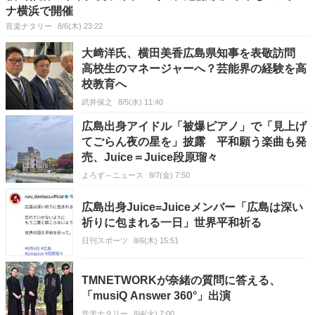
ナ横浜で開催
音楽ナタリー
8/6(木) 23:22
大﨑洋氏、横田美香広島県知事を表敬訪問
高校生のマネージャーへ？芸能界の経験を高
校教育へ
武井保之
8/5(水) 11:40
広島出身アイドル「被爆ピアノ」で「見上げ
てごらん夜の星を」披露 平和願う楽曲も発
売、Juice＝Juice段原瑠々
よろず～ニュース
8/7(金) 7:50
広島出身Juice=Juiceメンバー「広島は深い
祈りに包まれる一日」世界平和祈る
日刊スポーツ
8/6(木) 15:51
TMNETWORKが奈緒の質問に答える、
「musiQ Answer 360°」出演
音楽ナタリー
8/4(火) 7:00