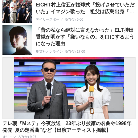
EIGHT村上信五が始球式「投げさせていただ
いた」イマジン歌った 祖父は広島出身「感
謝なんだと言われていた」
デイリースポーツ
8/7(金) 6:00
「昔の私なら絶対に言えなかった」ELT持田
香織が明かす「嫌いなもの」を口にするよう
になった理由
集英社オンライン
8/7(金) 17:00
テレ朝『Mステ』今夜放送 23年ぶり披露の名曲や1998年
発売“夏の定番曲”など【出演アーティスト掲載】
オリコン
8/7(金) 9:27