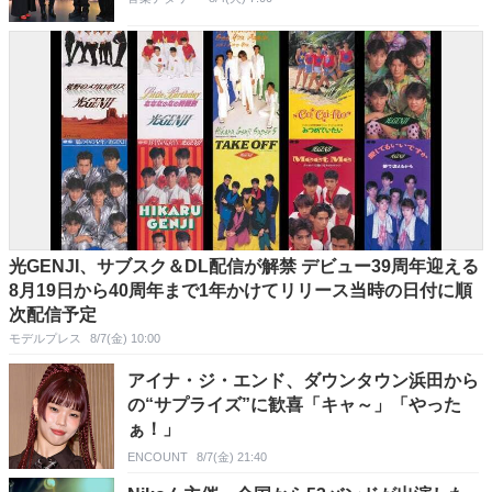
光GENJI、サブスク＆DL配信が解禁 デビュー39周年迎える
8月19日から40周年まで1年かけてリリース当時の日付に順
次配信予定
モデルプレス
8/7(金) 10:00
アイナ・ジ・エンド、ダウンタウン浜田から
の“サプライズ”に歓喜「キャ～」「やった
ぁ！」
ENCOUNT
8/7(金) 21:40