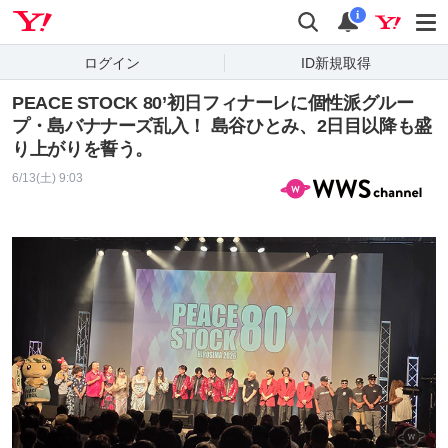
Yahoo! JAPAN
検索
通知
i
ログイン
ID新規取得
PEACE STOCK 80’初日フィナーレに個性派グルー
プ・島バナナーズ乱入！ 島谷ひとみ、2日目以降も盛
り上がりを誓う。
6/13(土) 9:03