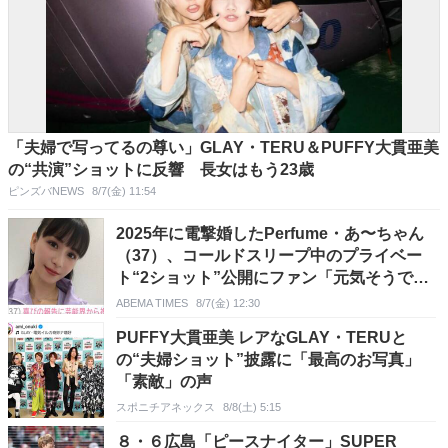
「夫婦で写ってるの尊い」GLAY・TERU＆PUFFY大貫亜美
の“共演”ショットに反響 長女はもう23歳
ピンズバNEWS
8/7(金) 11:54
2025年に電撃婚したPerfume・あ〜ちゃん
（37）、コールドスリープ中のプライベー
ト“2ショット”公開にファン「元気そうでな
により」
ABEMA TIMES
8/7(金) 12:30
PUFFY大貫亜美 レアなGLAY・TERUと
の“夫婦ショット”披露に「最高のお写真」
「素敵」の声
スポニチアネックス
8/8(土) 5:15
８・６広島「ピースナイター」SUPER