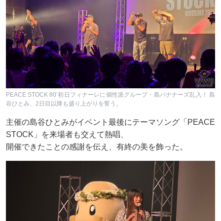
PEACE STOCK 80’初日フィナーレに個性派グループ・島バナナーズ乱入！ 島
谷ひとみ、2日目以降も盛り上がりを誓う。
主催の島谷ひとみがイベント最後にテーマソング「PEACE
STOCK」を来場者も交えて熱唱、
開催できたことの感謝を伝え、有終の美を飾った。