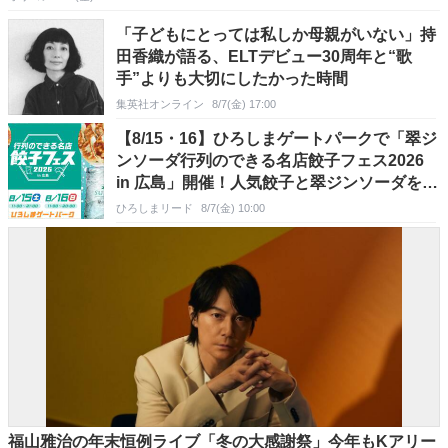
「子どもにとっては私しか母親がいない」持
田香織が語る、ELTデビュー30周年と“歌
手”よりも大切にしたかった時間
集英社オンライン
8/7(金) 17:00
【8/15・16】ひろしまゲートパークで「翠ジ
ンソーダ行列のできる名店餃子フェス2026
in 広島」開催！人気餃子と翠ジンソーダを楽
しもう！
ひろしまリード
8/7(金) 10:00
福山雅治の年末恒例ライブ「冬の大感謝祭」今年もKアリー