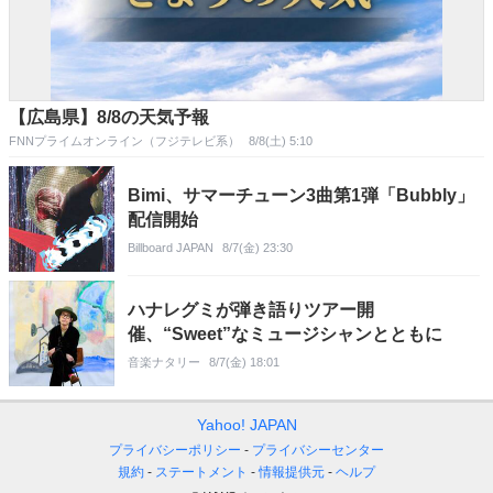
【広島県】8/8の天気予報
FNNプライムオンライン（フジテレビ系）
8/8(土) 5:10
Bimi、サマーチューン3曲第1弾「Bubbly」
配信開始
Billboard JAPAN
8/7(金) 23:30
ハナレグミが弾き語りツアー開
催、“Sweet”なミュージシャンとともに
音楽ナタリー
8/7(金) 18:01
Yahoo! JAPAN
プライバシーポリシー
プライバシーセンター
規約
ステートメント
情報提供元
ヘルプ