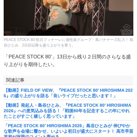
PEACE STOCK 80’初日フィナーレに個性派グループ・島バナナーズ乱入！ 島
谷ひとみ、2日目以降も盛り上がりを誓う。
「PEACE STOCK 80’」13日から残り２日間のさらなる盛
り上がりを期待したい。
関連記事
【動画】FIELD OF VIEW、『PEACE STOCK 80’ HIROSHIMA 202
6』の盛り上がりを語る「良いライブだったと思います！」
【動画】発起人・島谷ひとみ、『PEACE STOCK 80’ HIROSHIMA
2026』への意気込みを語る！「戦後80年を記念するこの年にやれ
たことがすごく嬉しく思っています」
「PEACE STOCK 80’ HIROSHIMA 2026」島谷ひとみが 伸びやか
な歌声を会場に響かせ、いよいよ初日が盛大にスタート！ 高市早苗
首相が祝辞のコメント寄せる。