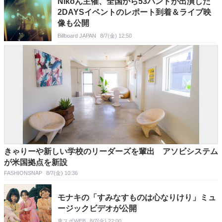
Nikoん主催、全国から53バンドが出演した
2DAYSイベントのレポート到着＆ライブ映
像も公開
Billboard JAPAN
8/7(金) 12:50
きゃりーや新しい学校のリーダーズを輩出 アソビシステム
が米国拠点を新設
FASHIONSNAP
8/7(金) 10:36
モナキの「すみなすものは心なりけり」ミュ
ージックビデオが公開
東スポWEB
8/7(金) 22:00