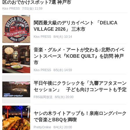
区のおでかけスポット7選 神戸市
Kiss PRESS
7/31(金) 11:59
関西最大級のデリカイベント 「DELICA
VILLAGE 2026」 三木市
Kiss PRESS
8/4(火) 10:14
音楽・グルメ・アートが交わる♪北野のイベ
ントスペース『KOBE QUILT』を訪問 神戸
市
Kiss PRESS
8/5(水) 14:59
平日午後にクラシックを「九響アフタヌーン
セッション」 子ども向けコンサートも予定
FBS福岡放送
8/5(水) 20:00
ヤシの木ライトアップも！泉南ロングパーク
で音楽とBBQを満喫
PrettyOnline
8/4(火) 20:00