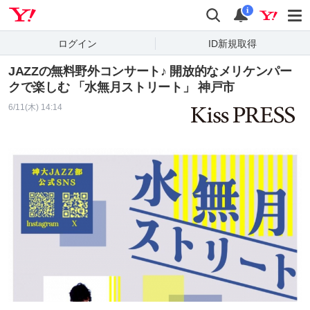
Yahoo! JAPAN
検索
通知
i
ログイン
ID新規取得
JAZZの無料野外コンサート♪ 開放的なメリケンパー
クで楽しむ 「水無月ストリート」 神戸市
6/11(木) 14:14