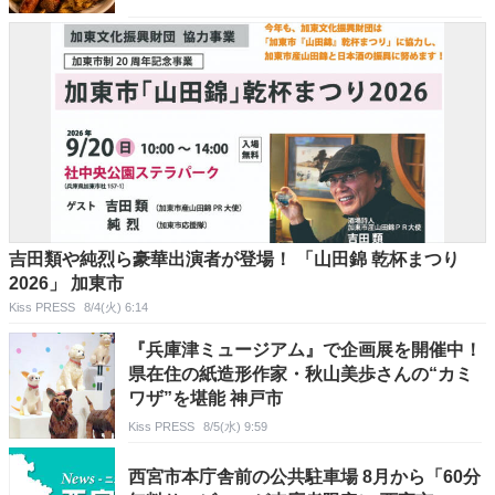
吉田類や純烈ら豪華出演者が登場！ 「山田錦 乾杯まつり
2026」 加東市
Kiss PRESS
8/4(火) 6:14
『兵庫津ミュージアム』で企画展を開催中！
県在住の紙造形作家・秋山美歩さんの“カミ
ワザ”を堪能 神戸市
Kiss PRESS
8/5(水) 9:59
西宮市本庁舎前の公共駐車場 8月から「60分