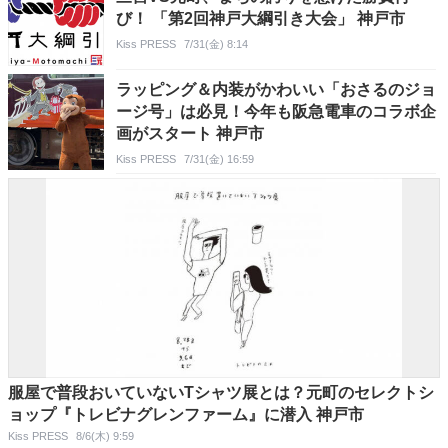
び！ 「第2回神戸大綱引き大会」 神戸市
Kiss PRESS
7/31(金) 8:14
ラッピング＆内装がかわいい「おさるのジョ
ージ号」は必見！今年も阪急電車のコラボ企
画がスタート 神戸市
Kiss PRESS
7/31(金) 16:59
服屋で普段おいていないTシャツ展とは？元町のセレクトシ
ョップ『トレビナグレンファーム』に潜入 神戸市
Kiss PRESS
8/6(木) 9:59