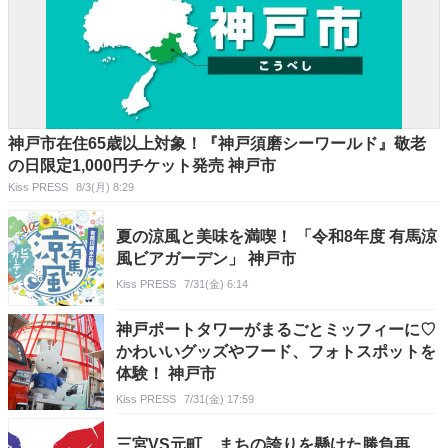
神戸市在住65歳以上対象！『神戸須磨シーワールド』敬老
の日限定1,000円チケット発売 神戸市
Kiss PRESS
8/3(月) 8:29
夏の涼風と美味を満喫！ 「令和8年度 有馬涼
風ビアガーデン」 神戸市
Kiss PRESS
7/31(金) 6:14
神戸ポートタワーがまるごとミッフィーに♡
かわいいグッズやフード、フォトスポットを
体験！ 神戸市
Kiss PRESS
7/31(金) 17:59
三宮VS元町、まちの誇りを懸けた勝負再