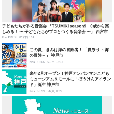
子どもたちが作る音楽会 「TSUMIKI season9 0歳から楽
しめる！ 〜 子どもたちがプロとつくる音楽会 〜」 西宮市
Kiss PRESS
8/6(木) 6:14
この夏、きみは海の冒険者！ 「夏祭り ～海
の冒険～」 神戸市
Kiss PRESS
8/1(土) 18:14
来年2月オープン！神戸アンパンマンこども
ミュージアム＆モールに「ぼうけんアイラン
ド」誕生 神戸市
Kiss PRESS
8/6(木) 8:29