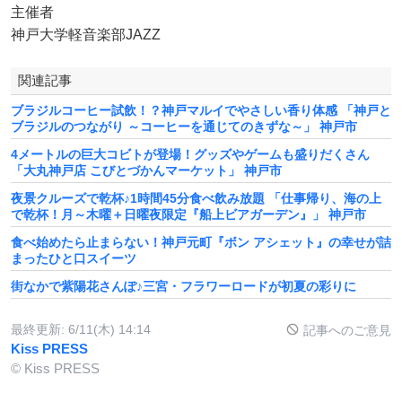
主催者
神戸大学軽音楽部JAZZ
関連記事
ブラジルコーヒー試飲！？神戸マルイでやさしい香り体感 「神戸と
ブラジルのつながり ～コーヒーを通じてのきずな～」 神戸市
4メートルの巨大コビトが登場！グッズやゲームも盛りだくさん
「大丸神戸店 こびとづかんマーケット」 神戸市
夜景クルーズで乾杯♪1時間45分食べ飲み放題 「仕事帰り、海の上
で乾杯！月～木曜＋日曜夜限定『船上ビアガーデン』」 神戸市
食べ始めたら止まらない！神戸元町『ボン アシェット』の幸せが詰
まったひと口スイーツ
街なかで紫陽花さんぽ♪三宮・フラワーロードが初夏の彩りに
最終更新:
6/11(木) 14:14
記事へのご意見
Kiss PRESS
© Kiss PRESS