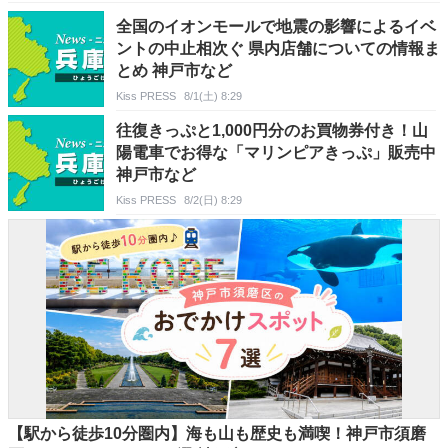
全国のイオンモールで地震の影響によるイベ
ントの中止相次ぐ 県内店舗についての情報ま
とめ 神戸市など
Kiss PRESS
8/1(土) 8:29
往復きっぷと1,000円分のお買物券付き！山
陽電車でお得な「マリンピアきっぷ」販売中
神戸市など
Kiss PRESS
8/2(日) 8:29
【駅から徒歩10分圏内】海も山も歴史も満喫！神戸市須磨