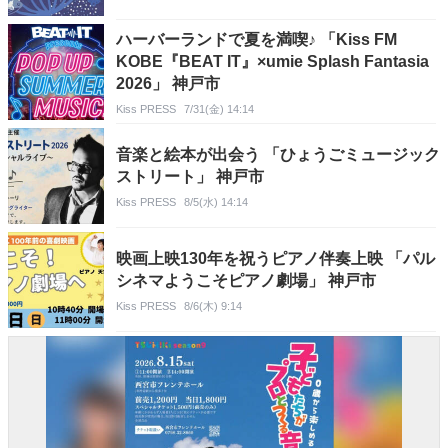
ハーバーランドで夏を満喫♪ 「Kiss FM
KOBE『BEAT IT』×umie Splash Fantasia
2026」 神戸市
Kiss PRESS
7/31(金) 14:14
音楽と絵本が出会う 「ひょうごミュージック
ストリート」 神戸市
Kiss PRESS
8/5(水) 14:14
映画上映130年を祝うピアノ伴奏上映 「パル
シネマようこそピアノ劇場」 神戸市
Kiss PRESS
8/6(木) 9:14