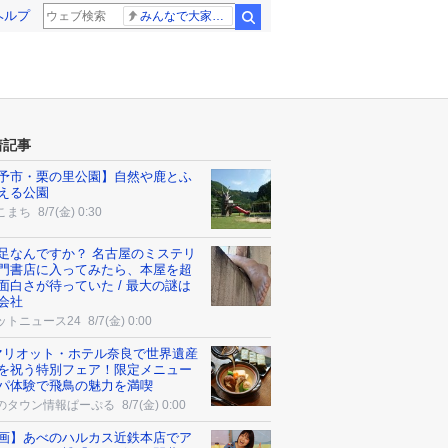
ヘルプ
みんなで大家さん 2881億円
検索
着記事
予市・栗の里公園】自然や鹿とふ
える公園
こまち
8/7(金) 0:30
足なんですか？ 名古屋のミステリ
門書店に入ってみたら、本屋を超
面白さが待っていた / 最大の謎は
会社
ットニュース24
8/7(金) 0:00
マリオット・ホテル奈良で世界遺産
を祝う特別フェア！限定メニュー
パ体験で飛鳥の魅力を満喫
のタウン情報ぱーぷる
8/7(金) 0:00
画】あべのハルカス近鉄本店でア