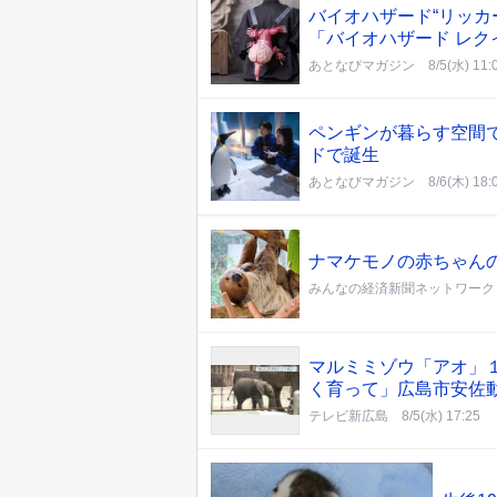
バイオハザード“リッカ
「バイオハザード レ
あとなびマガジン
8/5(水) 11:
ペンギンが暮らす空間
ドで誕生
あとなびマガジン
8/6(木) 18:
ナマケモノの赤ちゃん
みんなの経済新聞ネットワーク
マルミミゾウ「アオ」
く育って」広島市安佐
テレビ新広島
8/5(水) 17:25