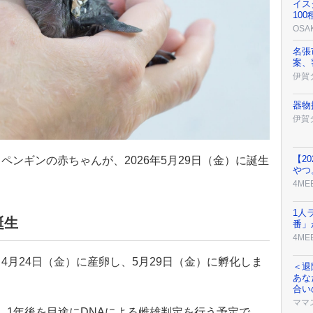
イス
10
OSA
名張
案、
伊賀
器物
伊賀
【2
ンギンの赤ちゃんが、2026年5月29日（金）に誕生
やつ
4ME
1人
誕生
番」
4ME
4月24日（金）に産卵し、5月29日（金）に孵化しま
＜退
あな
合い
ママ
で、1年後を目途にDNAによる雌雄判定を行う予定で