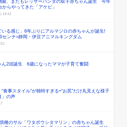
物園、またもレッサーパンダの双子赤ちゃん誕生 今年
台からやってきた「アケビ」
) 18:42
ている感じ」6年ぶりにアルマジロの赤ちゃんが誕生!
0センチ=静岡・伊豆アニマルキングダム
:52
ゃん2頭誕生 6歳になったママが子育て奮闘
“食事スタイル”が独特すぎる⇨“お尻”だけ丸見えな様子
目」の声
47
惧種のサル「ワタボウシタマリン」の赤ちゃん誕生