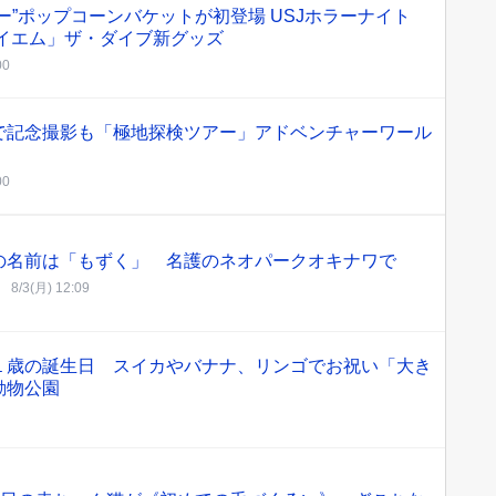
ー”ポップコーンバケットが初登場 USJホラーナイト
クイエム」ザ・ダイブ新グッズ
00
で記念撮影も「極地探検ツアー」アドベンチャーワール
00
の名前は「もずく」 名護のネオパークオキナワで
8/3(月) 12:09
１歳の誕生日 スイカやバナナ、リンゴでお祝い「大き
動物公園