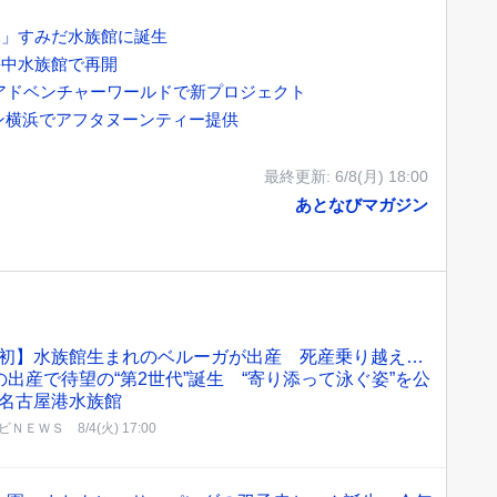
】
ふ」すみだ水族館に誕生
海中水族館で再開
 アドベンチャーワールドで新プロジェクト
ン横浜でアフタヌーンティー提供
最終更新:
6/8(月) 18:00
あとなびマガジン
初】水族館生まれのベルーガが出産 死産乗り越え…
の出産で待望の“第2世代”誕生 “寄り添って泳ぐ姿”を公
名古屋港水族館
ビＮＥＷＳ
8/4(火) 17:00