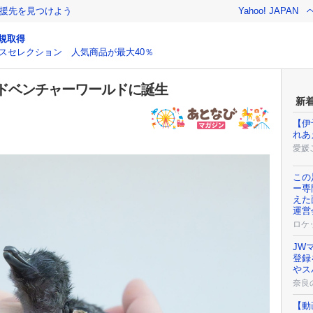
援先を見つけよう
Yahoo! JAPAN
規取得
スセレクション 人気商品が最大40％
ドベンチャーワールドに誕生
新
【伊
れあ
愛媛
この
ー専
えた
運営
ロケ
JW
登録
やス
奈良
【動