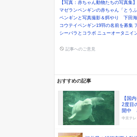
【写真：赤ちゃん動物たちの写真集
マゼランペンギンの赤ちゃん「とう
ペンギンと写真撮影＆餌やり 下田
コウテイペンギン19羽の名前を募集
シーパラとコラボ ニューオータニイ
記事へのご意見
おすすめの記事
【国内
2度目
開中 
中京テレ