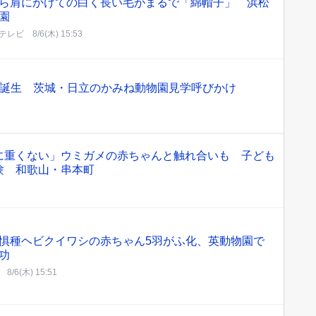
ら肩にかけての白く長い毛がまるで「綿帽子」 浜松
園
テレビ
8/6(木) 15:53
匹誕生 茨城・日立のかみね動物園見学呼びかけ
に重くない」ウミガメの赤ちゃんと触れ合いも 子ども
験 和歌山・串本町
惧種ヘビクイワシの赤ちゃん5羽がふ化、英動物園で
功
8/6(木) 15:51