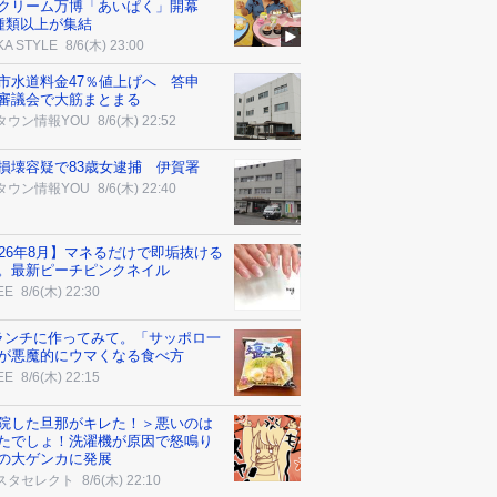
クリーム万博「あいぱく」開幕
0種類以上が集結
KA STYLE
8/6(木) 23:00
市水道料金47％値上げへ 答申
審議会で大筋まとまる
タウン情報YOU
8/6(木) 22:52
損壊容疑で83歳女逮捕 伊賀署
タウン情報YOU
8/6(木) 22:40
026年8月】マネるだけで即垢抜ける
。最新ピーチピンクネイル
EE
8/6(木) 22:30
ランチに作ってみて。「サッポロ一
が悪魔的にウマくなる食べ方
EE
8/6(木) 22:15
院した旦那がキレた！＞悪いのは
たでしょ！洗濯機が原因で怒鳴り
の大ゲンカに発展
スタセレクト
8/6(木) 22:10