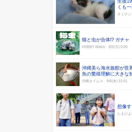
生後1
くも一
オトナン
猫と虫が合体!? ガチ
HOBBY Watch
8/3(月) 0:00
沖縄美ら海水族館が世
魚の繁殖理解に大きな
沖縄タイムス
8/6(木) 10:01
想像す
たまひよO