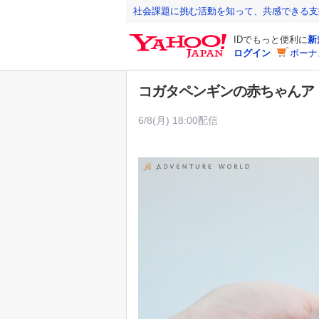
Y
社会課題に挑む活動を知って、共感できる支
a
IDでもっと便利に
新
h
ログイン
ボーナ
o
o
コガタペンギンの赤ちゃんア
!
J
6/8(月) 18:00配信
A
P
A
N