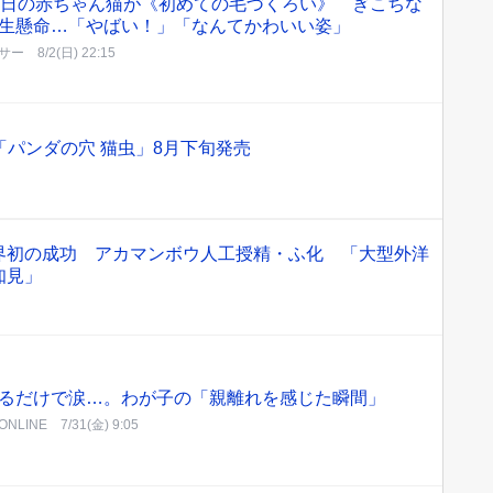
9日の赤ちゃん猫が《初めての毛づくろい》 ぎこちな
生懸命…「やばい！」「なんてかわいい姿」
サー
8/2(日) 22:15
ャ「パンダの穴 猫虫」8月下旬発売
界初の成功 アカマンボウ人工授精・ふ化 「大型外洋
知見」
るだけで涙…。わが子の「親離れを感じた瞬間」
NLINE
7/31(金) 9:05