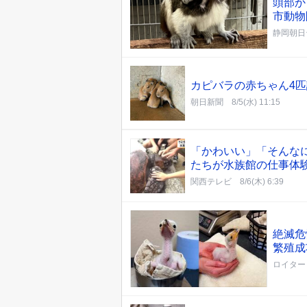
頭部か
市動物
静岡朝日
カピバラの赤ちゃん4
朝日新聞
8/5(水) 11:15
「かわいい」「そんな
たちが水族館の仕事体
関西テレビ
8/6(木) 6:39
絶滅危
繁殖成
ロイター