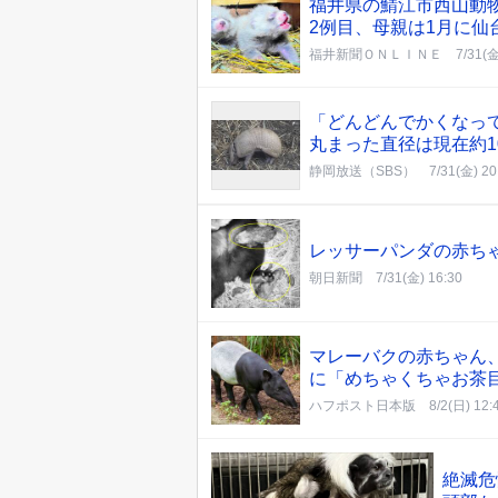
福井県の鯖江市西山動
2例目、母親は1月に仙
福井新聞ＯＮＬＩＮＥ
7/31(金
「どんどんでかくなっ
丸まった直径は現在約1
静岡放送（SBS）
7/31(金) 20
レッサーパンダの赤ち
朝日新聞
7/31(金) 16:30
マレーバクの赤ちゃん、
に「めちゃくちゃお茶
ハフポスト日本版
8/2(日) 12:
絶滅危