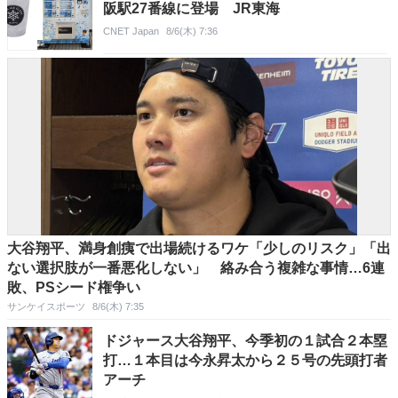
阪駅27番線に登場 JR東海
CNET Japan
8/6(木) 7:36
大谷翔平、満身創痍で出場続けるワケ「少しのリスク」「出
ない選択肢が一番悪化しない」 絡み合う複雑な事情…6連
敗、PSシード権争い
サンケイスポーツ
8/6(木) 7:35
ドジャース大谷翔平、今季初の１試合２本塁
打…１本目は今永昇太から２５号の先頭打者
アーチ