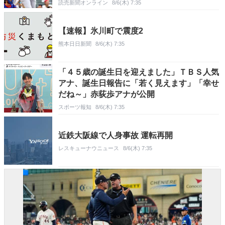
読売新聞オンライン
8/6(木) 7:35
【速報】氷川町で震度2
熊本日日新聞
8/6(木) 7:35
「４５歳の誕生日を迎えました」ＴＢＳ人気
アナ、誕生日報告に「若く見えます」「幸せ
だね～」赤荻歩アナが公開
スポーツ報知
8/6(木) 7:35
近鉄大阪線で人身事故 運転再開
レスキューナウニュース
8/6(木) 7:35