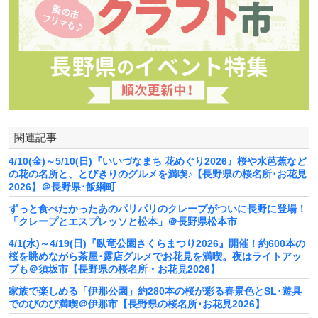
関連記事
4/10(金)～5/10(日)『いいづなまち 花めぐり2026』桜や水芭蕉など
の花の名所と、とびきりのグルメを満喫♪【長野県の桜名所･お花見
2026】＠長野県･飯綱町
ずっと食べたかったあのパリパリのクレープがついに長野に登場！
「クレープとエスプレッソと松本」＠長野県松本市
4/1(水)～4/19(日)『臥竜公園さくらまつり2026』開催！約600本の
桜を眺めながら茶屋･露店グルメでお花見を満喫。夜はライトアッ
プも＠須坂市【長野県の桜名所・お花見2026】
家族で楽しめる「伊那公園」約280本の桜が彩る春景色とSL･遊具
でのびのび満喫＠伊那市【長野県の桜名所･お花見2026】