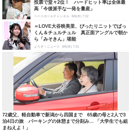
投票で堂々2位！ ハードヒット率は全体最
高「今後派手な一発を量産」
ベースボールチャンネル
8/6(木) 7:32
＝LOVE大谷映美里、ぴったりニットでぱっ
くん＆チュルチュル 真正面アングルで朝か
ら「みそきん」堪能
よろず～ニュース
8/6(木) 7:31
72歳父、軽自動車で新潟から四国まで 65歳の母と2人で3
泊4日の旅 パーキングの休憩まで分刻み… 「大学生でも組
まねえよ！」