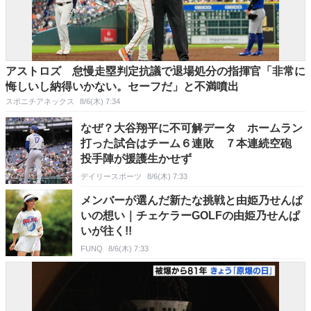
アストロズ 怠慢走塁判定抗議で退場処分の指揮官「非常に
悔しいし納得いかない。セーフだ」と不満噴出
スポニチアネックス
8/6(木) 7:34
なぜ？大谷翔平に不可解データ ホームラン
打った試合はチーム６連敗 ７本連続空砲
投手陣が援護生かせず
デイリースポーツ
8/6(木) 7:33
メンバーが選んだ新たな挑戦と由姫乃せんぱ
いの想い｜チェケラーGOLFの由姫乃せんぱ
いが往く!!
FUNQ
8/6(木) 7:33