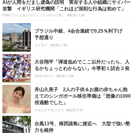
AIが人間をだまし虚偽の説明 実在する人や組織にサイバー
攻撃 イギリス研究機関「これほど深刻な行為は初めて」
FNNプライムオンライン（フジテレビ系）
8/6(木) 7:39
ブラジル中銀、4会合連続で0.25％利下げ
予想通り
ロイター
8/6(木) 7:38
大谷翔平「弾道低めでここ以外だったら、入
るかちょっとわからない」今季初１試合２発
日刊スポーツ
8/6(木) 7:38
舟山久美子 2人の子供＆お腹の赤ちゃん抱
えてのシンガポール移住準備は「想像の1000
倍過酷でした」
スポニチアネックス
8/6(木) 7:37
台風13号、南西諸島に接近へ 大型で強い勢
力を維持