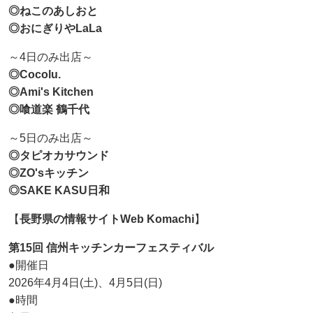
◎ねこのあしおと
◎おにぎりやLaLa
～4日のみ出店～
◎Cocolu.
◎Ami's Kitchen
◎喰道楽 鶴千代
～5日のみ出店～
◎タピオカサウンド
◎ZO'sキッチン
◎SAKE KASU日和
【
長野県の情報サイトWeb Komachi
】
第15回 信州キッチンカーフェスティバル
●開催日
2026年4月4日(土)、4月5日(日)
●時間