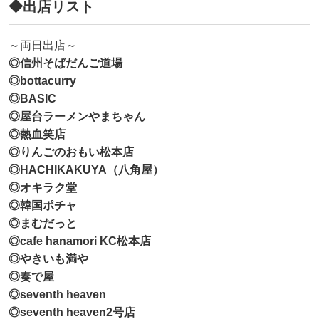
◆出店リスト
～両日出店～
◎信州そばだんご道場
◎bottacurry
◎BASIC
◎屋台ラーメンやまちゃん
◎熱血笑店
◎りんごのおもい松本店
◎HACHIKAKUYA（八角屋）
◎オキラク堂
◎韓国ポチャ
◎まむだっと
◎cafe hanamori KC松本店
◎やきいも満や
◎奏で屋
◎seventh heaven
◎seventh heaven2号店