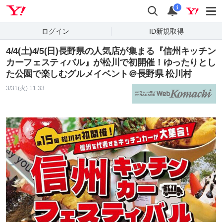
Yahoo! JAPAN
検索
通知
i
ログイン
ID新規取得
4/4(土)4/5(日)長野県の人気店が集まる『信州キッチン
カーフェスティバル』が松川で初開催！ゆったりとし
た公園で楽しむグルメイベント＠長野県 松川村
3/31(火) 11:33