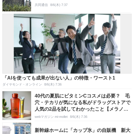
共同通信
8/6(木) 7:37
「AIを使っても成果が出ない人」の特徴・ワースト1
ダイヤモンド・オンライン
8/6(木) 7:36
40代の夏肌にビタミンCコスメは必要？ 毛
穴・テカリが気になる私がドラッグストアで
人気の2品を試してわかったこと【メラノ
CC・ドクターシーラボ】
webマガジン mi-mollet
8/6(木) 7:36
新幹線ホームに「カップ氷」の自販機 新大