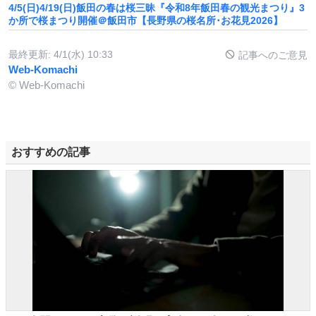
4/5(日)4/19(日)飯田の春は桜三昧『令和8年飯田春の観光まつり』3
か所で桜まつり開催＠飯田市【長野県の桜名所･お花見2026】
最終更新:
4/1(水) 10:33
記事へのご意見
Web-Komachi
© Web-Komachi
おすすめの記事