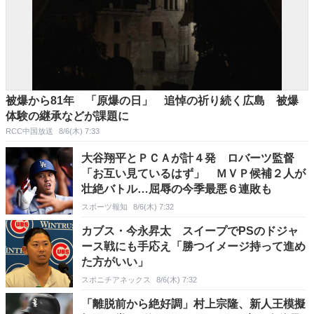
被爆から81年 「原爆の日」 追悼の祈り続く広島 被爆
体験の継承などが課題に
RCC中国放送
8/6(木) 7:33
大谷翔平とＰＣＡが計４発 ロバーツ監督
「お互い見ているはず」 ＭＶＰ候補２人が
壮絶バトル…屈辱の今季最悪６連敗も
スポーツ報知
8/6(木) 7:32
カブス・今永昇太 スイープでPSのドジャ
ース戦にも手応え「勝つイメージ持って進め
た方がいい」
スポニチアネックス
8/6(木) 7:32
「離脱前から絶好調」村上宗隆、新人王模擬