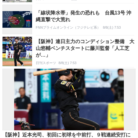
「線状降水帯」発生の恐れも 台風13号 沖
縄直撃で大荒れ
FNNプライムオンライン（フジテレビ系）
8/8(土) 7:53
【阪神】連日主力のコンディション整備 大
山悠輔ベンチスタートに藤川監督「人工芝
が…」
日刊スポーツ
8/8(土) 7:53
【阪神】近本光司、初回に初球を中前打、９戦連続安打に