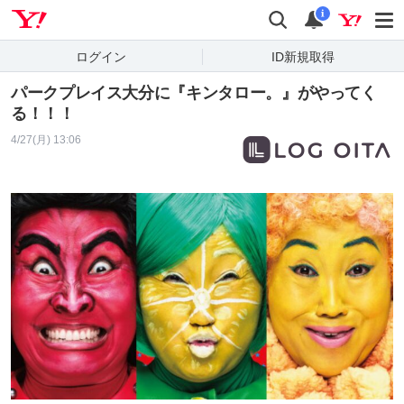
Yahoo! JAPAN
検索
通知
i
ログイン
ID新規取得
パークプレイス大分に『キンタロー。』がやってく
る！！！
4/27(月) 13:06