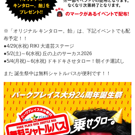
※「オリジナル キンタロー。飴」は、下記イベントでも配
布予定！！
●4/29(水祝) RIKI 大道芸ステージ
●5/2(土)～6(水祝) 丘の上のサーカス2026
●5/4(月祝)～6(水祝) ドキドキさせタロー！朝イチ運試し
また 誕生祭中は無料シャトルバスが便利です！！