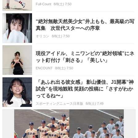
Full-Count
8/8(土) 7:50
“絶対無敵天然美少女”井上もも、最高級の写
真集 次世代スターへの序章
オリコン
8/8(土) 7:50
現役アイドル、ミニワンピの“絶対領域”にネ
ット釘付け「刺さる」「美しい」
ENCOUNT
8/8(土) 7:50
「あふれ出る彼女感」 影山優佳、J1開幕“神
試合”を現地観戦 笑顔の投稿に「さすがわか
ってるね〜」
スポーティングニュース日本版
8/8(土) 7:49