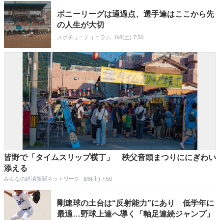
ポニーリーグは通過点、選手達はここから先
の人生が大切
スポチュニティコラム
8/8(土) 7:50
皆野で「タイムスリップ横丁」 秩父音頭まつりににぎわい
添える
みんなの経済新聞ネットワーク
8/8(土) 7:50
剛速球の土台は“反射能力”にあり 低学年に
最適…野球上達へ導く「軸足連続ジャンプ」