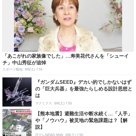
「あこがれの家族像でした」…寿美花代さんを「シューイ
チ」中山秀征が追悼
スポーツ報知
8/8(土) 7:55
『ガンダムSEED』デカい的でしかないはず
の「巨大兵器」を最強たらしめる設計思想と
は
マグミクス
8/8(土) 7:55
【熊本地震】避難生活や断水続く…「人手」
や「ノウハウ」被災地の緊急課題は？【解
説】
日テレNEWS NNN
8/8(土) 7:55