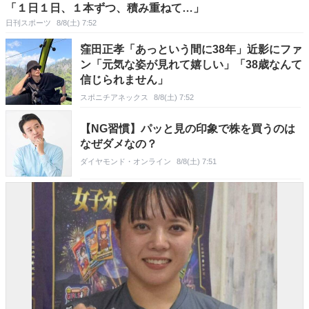
「１日１日、１本ずつ、積み重ねて…」
日刊スポーツ
8/8(土) 7:52
窪田正孝「あっという間に38年」近影にファ
ン「元気な姿が見れて嬉しい」「38歳なんて
信じられません」
スポニチアネックス
8/8(土) 7:52
【NG習慣】パッと見の印象で株を買うのは
なぜダメなの？
ダイヤモンド・オンライン
8/8(土) 7:51