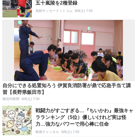
五十嵐陵を2種登録
高校サッカードットコム
8/8(土) 7:50
自分にできる処置知ろう 伊賀良消防署が鼎で応急手当て講
習【長野県飯田市】
南信州新聞
8/8(土) 7:50
戦闘力がすごすぎる…『ちいかわ』最強キャ
ラランキング（5位）優しいけれど実は怪
力…強力なパワーで用心棒に任命
映画チャンネル
8/8(土) 7:50