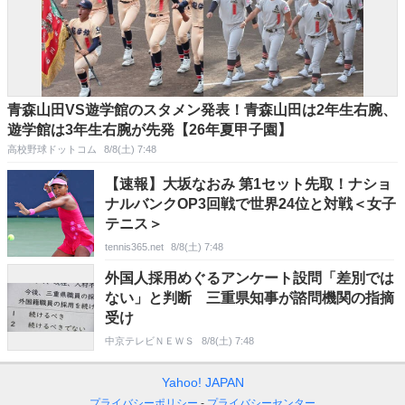
青森山田VS遊学館のスタメン発表！青森山田は2年生右腕、
遊学館は3年生右腕が先発【26年夏甲子園】
高校野球ドットコム
8/8(土) 7:48
【速報】大坂なおみ 第1セット先取！ナショ
ナルバンクOP3回戦で世界24位と対戦＜女子
テニス＞
tennis365.net
8/8(土) 7:48
外国人採用めぐるアンケート設問「差別では
ない」と判断 三重県知事が諮問機関の指摘
受け
中京テレビＮＥＷＳ
8/8(土) 7:48
Yahoo! JAPAN
プライバシーポリシー
プライバシーセンター