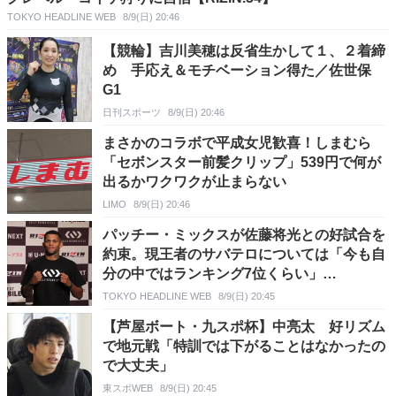
TOKYO HEADLINE WEB
8/9(日) 20:46
【競輪】吉川美穂は反省生かして１、２着締
め 手応え＆モチベーション得た／佐世保
G1
日刊スポーツ
8/9(日) 20:46
まさかのコラボで平成女児歓喜！しまむら
「セボンスター前髪クリップ」539円で何が
出るかワクワクが止まらない
LIMO
8/9(日) 20:46
パッチー・ミックスが佐藤将光との好試合を
約束。現王者のサバテロについては「今も自
分の中ではランキング7位くらい」
【RIZIN.54】
TOKYO HEADLINE WEB
8/9(日) 20:45
【芦屋ボート・九スポ杯】中亮太 好リズム
で地元戦「特訓では下がることはなかったの
で大丈夫」
東スポWEB
8/9(日) 20:45