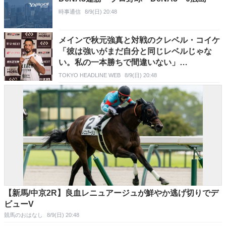
時事通信
8/9(日) 20:48
メインで秋元強真と対戦のクレベル・コイケ
「彼は強いがまだ自分と同じレベルじゃな
い。私の一本勝ちで間違いない」
【RIZIN.54】
TOKYO HEADLINE WEB
8/9(日) 20:48
【新馬/中京2R】良血レニュアージュが鮮やか逃げ切りでデ
ビューV
競馬のおはなし
8/9(日) 20:48