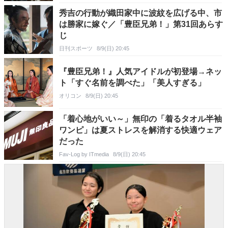
秀吉の行動が織田家中に波紋を広げる中、市
は勝家に嫁ぐ／「豊臣兄弟！」第31回あらす
じ
日刊スポーツ
8/9(日) 20:45
『豊臣兄弟！』人気アイドルが初登場→ネッ
ト「すぐ名前を調べた」「美人すぎる」
オリコン
8/9(日) 20:45
「着心地がいい～」無印の「着るタオル半袖
ワンピ」は夏ストレスを解消する快適ウェア
だった
Fav-Log by ITmedia
8/9(日) 20:45