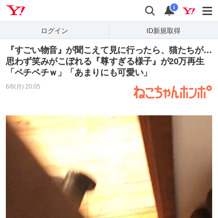
Yahoo! JAPAN
検索
通知
i
ログイン
ID新規取得
『すごい物音』が聞こえて見に行ったら、猫たちが…
思わず笑みがこぼれる『尊すぎる様子』が20万再生
「ペチペチｗ」「あまりにも可愛い」
6/8(月) 20:05