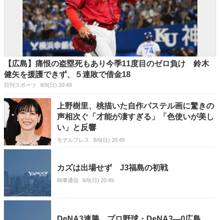
【広島】痛恨の盗塁死もあり今季11度目のゼロ負け 鈴木
健矢を援護できず、５連敗で借金18
日刊スポーツ
8/9(日) 20:49
上野樹里、桃描いた自作パステル画に驚きの
声相次ぐ「才能が凄すぎる」「色使いが美し
い」と反響
モデルプレス
8/9(日) 20:49
カズは出場せず J3福島の初戦
時事通信
8/9(日) 20:49
DeNA3連勝 プロ野球・DeNA3―0広島