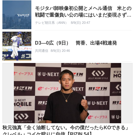
モジタバ師映像初公開とメヘル通信 米との
戦闘で重傷負い公の場にはいまだ姿現さず…
テレビ朝日系（ANN）
8/9(日) 20:47
D3―0広（9日） 筒香、出場4戦連発
共同通信
8/9(日) 20:46
秋元強真「全く油断してない。今の僕だったらKOできる」
クレベル・コイケ狩りに自信【RIZIN.54】