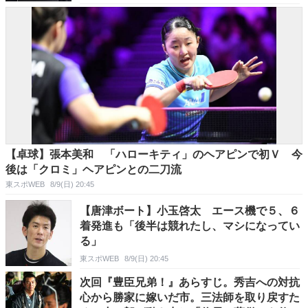
【卓球】張本美和 「ハローキティ」のヘアピンで初Ｖ 今
後は「クロミ」ヘアピンとの二刀流
東スポWEB
8/9(日) 20:45
【唐津ボート】小玉啓太 エース機で５、６
着発進も「後半は競れたし、マシになってい
る」
東スポWEB
8/9(日) 20:45
次回『豊臣兄弟！』あらすじ。秀吉への対抗
心から勝家に嫁いだ市。三法師を取り戻すた