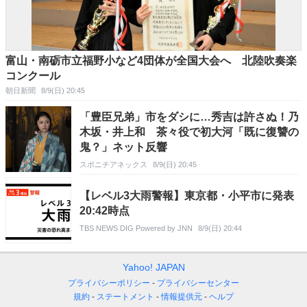
富山・南砺市立福野小など4団体が全国大会へ 北陸吹奏楽
コンクール
朝日新聞
8/9(日) 20:45
「豊臣兄弟」市をダシに…秀吉は許さぬ！乃
木坂・井上和 茶々役で初大河「既に復讐の
鬼？」ネット反響
スポニチアネックス
8/9(日) 20:45
【レベル3大雨警報】東京都・小平市に発表
20:42時点
TBS NEWS DIG Powered by JNN
8/9(日) 20:44
Yahoo! JAPAN
プライバシーポリシー
プライバシーセンター
規約
ステートメント
情報提供元
ヘルプ