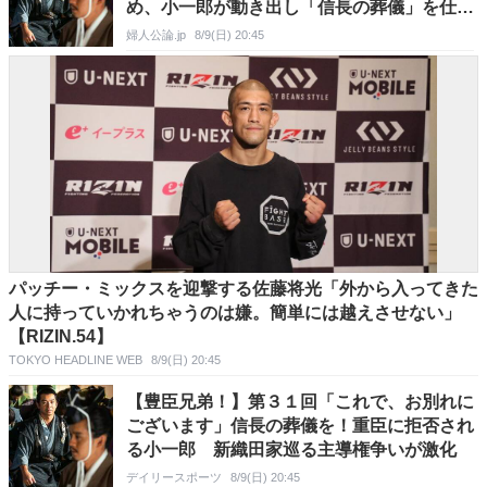
め、小一郎が動き出し「信長の葬儀」を仕掛
けるが…＜ネタバレあり＞
婦人公論.jp
8/9(日) 20:45
パッチー・ミックスを迎撃する佐藤将光「外から入ってきた
人に持っていかれちゃうのは嫌。簡単には越えさせない」
【RIZIN.54】
TOKYO HEADLINE WEB
8/9(日) 20:45
【豊臣兄弟！】第３１回「これで、お別れに
ございます」信長の葬儀を！重臣に拒否され
る小一郎 新織田家巡る主導権争いが激化
デイリースポーツ
8/9(日) 20:45