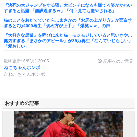
『決死の大ジャンプをする猫』大ピンチになるも慌てる姿がかわい
すぎると話題 「無謀過ぎるｗ」「何回見ても癒やされる」
猫のことをおだてていたら…まさかの『お尻の上がり方』が面白す
ぎると7万4000再生「褒め方が上手」「爆笑ｗｗ」の声
『大好きな黒猫』を呼びに来た猫→モジモジしていると思いきや…
健気すぎる『まさかのアピール』が39万再生「なんていじらしい」
「愛おしい」
最終更新:
6/8(月) 20:05
記事へのご意見
ねこちゃんホンポ
© ねこちゃんホンポ
おすすめの記事