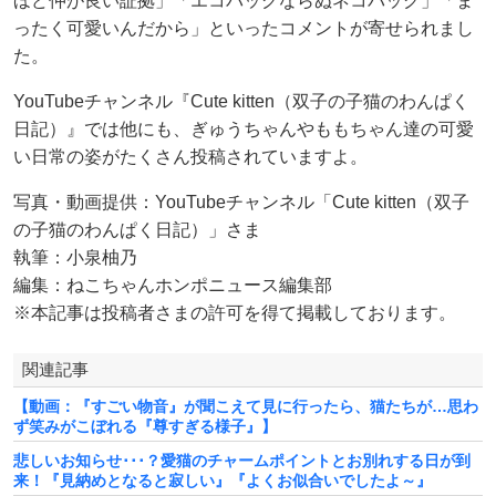
ほど仲が良い証拠」「エコバッグならぬネコバッグ」「ま
ったく可愛いんだから」といったコメントが寄せられまし
た。
YouTubeチャンネル『Cute kitten（双子の子猫のわんぱく
日記）』では他にも、ぎゅうちゃんやももちゃん達の可愛
い日常の姿がたくさん投稿されていますよ。
写真・動画提供：YouTubeチャンネル「Cute kitten（双子
の子猫のわんぱく日記）」さま
執筆：小泉柚乃
編集：ねこちゃんホンポニュース編集部
※本記事は投稿者さまの許可を得て掲載しております。
関連記事
【動画：『すごい物音』が聞こえて見に行ったら、猫たちが…思わ
ず笑みがこぼれる『尊すぎる様子』】
悲しいお知らせ･･･？愛猫のチャームポイントとお別れする日が到
来！『見納めとなると寂しい』『よくお似合いでしたよ～』