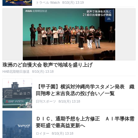
トラベル Watch
8/10(月) 13:19
珠洲のど自慢大会 歌声で地域を盛り上げ
HAB北陸朝日放送
8/10(月) 13:18
【甲子園】横浜対沖縄尚学スタメン発表 織
田翔希と末吉良丞の投げ合い／一覧
日刊スポーツ
8/10(月) 13:18
ＤＩＣ、通期予想を上方修正 ＡＩ半導体需
要旺盛で最高益更新へ
ロイター
8/10(月) 13:18