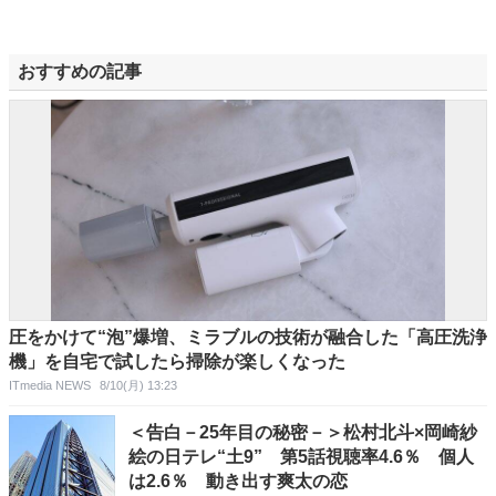
おすすめの記事
圧をかけて“泡”爆増、ミラブルの技術が融合した「高圧洗浄
機」を自宅で試したら掃除が楽しくなった
ITmedia NEWS
8/10(月) 13:23
＜告白－25年目の秘密－＞松村北斗×岡崎紗
絵の日テレ“土9” 第5話視聴率4.6％ 個人
は2.6％ 動き出す爽太の恋