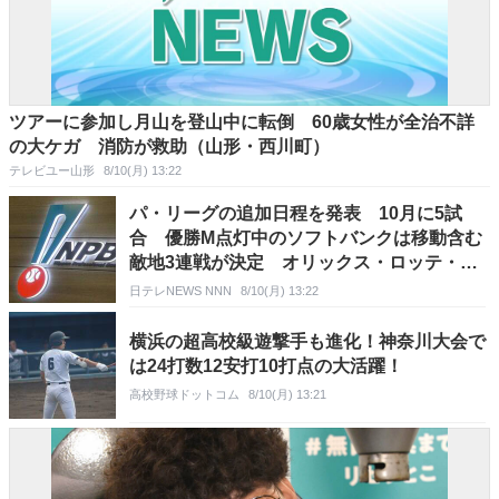
ツアーに参加し月山を登山中に転倒 60歳女性が全治不詳
の大ケガ 消防が救助（山形・西川町）
テレビユー山形
8/10(月) 13:22
パ・リーグの追加日程を発表 10月に5試
合 優勝M点灯中のソフトバンクは移動含む
敵地3連戦が決定 オリックス・ロッテ・楽
天も追加試合が決定
日テレNEWS NNN
8/10(月) 13:22
横浜の超高校級遊撃手も進化！神奈川大会で
は24打数12安打10打点の大活躍！
高校野球ドットコム
8/10(月) 13:21