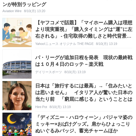
ンが特別ラッピング
Aviation Wire
8/10(月) 13:20
【ヤフコメで話題】「マイホーム購入は理想
より現実重視」「購入タイミングは“運”に左
右される」 - 住宅取得の難しさと時代背景に
注目集まる
Yahoo!ニュース オリジナル THE PAGE
8/10(月) 13:19
パ・リーグが追加日程を発表 現状の最終戦
は１０月４日のロッテ－楽天戦
デイリースポーツ
8/10(月) 13:19
日本は「旅行するには最高」→「住みたいと
は思いません」 イタリア人が驚いた日本の
当たり前 「窮屈に感じる」ということとは
Hint-Pot
8/10(月) 13:19
「ディズニー・ハロウィーン」パジャマ姿の
ミッキー×おばけグッズ。肩からひょっこり
ぬいぐるみバッジ、蓄光チャームほか