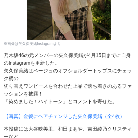
※画像は矢久保美緒Instagramより
乃木坂46の元メンバーの矢久保美緒が4月15日までに自身
のInstagramを更新した。
矢久保美緒はベージュのオフショルダートップスにチェッ
ク柄の
切り替えワンピースを合わせた上品で落ち着きのあるファ
ッションを披露！
「染めました！ハイトーン」とコメントを寄せた。
【写真】金髪にヘアチェンジした矢久保美緒（全4枚）
本投稿には大谷映美里、和田まあや、吉田綾乃クリスティ
ーなど