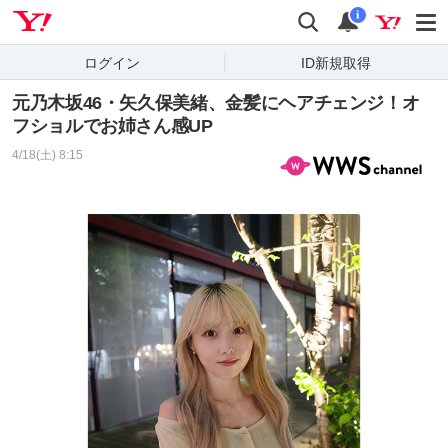
Yahoo! JAPAN
検索
通知
i
ログイン
ID新規取得
元乃木坂46・矢久保美緒、金髪にヘアチェンジ！オ
フショルでお姉さん感UP
4/18(土) 8:15