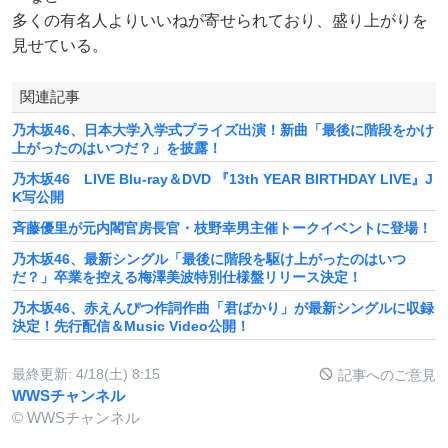
多くの有名人よりいいねが寄せられており、盛り上がりを
見せている。
関連記事
乃木坂46、日本大学入学式プライズ出演！新曲「最後に階段をかけ
上がったのはいつだ？」を披露！
乃木坂46 LIVE Blu-ray＆DVD 『13th YEAR BIRTHDAY LIVE』J
K写公開
斉藤優里が元内閣官房長官・枝野幸男主催トークイベントに登場！
乃木坂46、最新シングル「最後に階段を駆け上がったのはいつ
だ？」卒業を控える梅澤美波特別仕様盤リリース決定！
乃木坂46、赤えんぴつ作詞作曲「君ばかり」が最新シングルに収録
決定！先行配信＆Music Video公開！
最終更新:
4/18(土) 8:15
記事へのご意見
WWSチャンネル
© WWSチャンネル