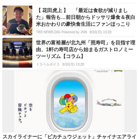
【 花田虎上 】 「最近は食欲が減りまし
た」報告も…前日朝からドッサリ爆食＆夜白
米おかわりの豪快食生活にファンほっこり
TBS NEWS DIG Powered by JNN
8/10(月) 13:20
世界の富裕層が北九州「照寿司」を目指す理
由、1軒の寿司店から始まるガストロノミー
ツーリズム【コラム】
トラベルボイス
8/10(月) 13:20
スカイライナーに「ピカチュウジェット」チャイナエアライ