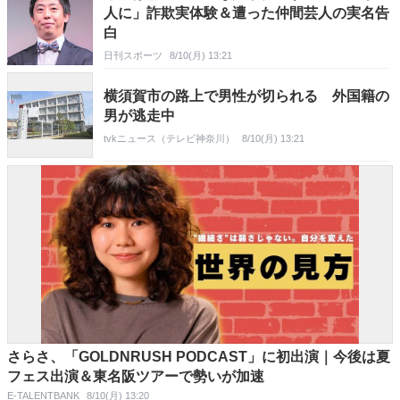
人に」詐欺実体験＆遭った仲間芸人の実名告
白
日刊スポーツ
8/10(月) 13:21
横須賀市の路上で男性が切られる 外国籍の
男が逃走中
tvkニュース（テレビ神奈川）
8/10(月) 13:21
さらさ、「GOLDNRUSH PODCAST」に初出演｜今後は夏
フェス出演＆東名阪ツアーで勢いが加速
E-TALENTBANK
8/10(月) 13:20