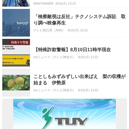
MANTANWEB
8/10(月) 13:23
「検察敵視は反社」テクノシステム訴訟 取
り調べ映像再生
テレビ朝日系（ANN）
8/10(月) 13:22
【特殊詐欺警報】8月10日11時半現在
tvkニュース（テレビ神奈川）
8/10(月) 13:22
ことしもみずみずしい出来ばえ 梨の収穫が
始まる 伊勢原
tvkニュース（テレビ神奈川）
8/10(月) 13:22