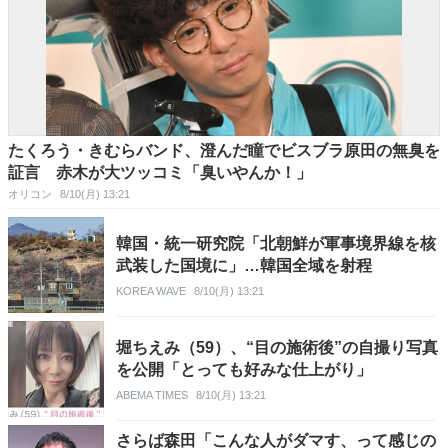
たくろう・きむらバンド、澄んだ瞳でビスブラ原田の無臭を
証言 赤木が大ツッコミ「臭いやんか！」
オリコン
8/10(月) 13:21
韓国・統一研究院「北朝鮮が軍事境界線を核
武装した国境に」…韓国全域を射程
KOREA WAVE
8/10(月) 13:21
堀ちえみ（59）、“目の施術後”の自撮り写真
を公開「とっても好みな仕上がり」
ABEMA TIMES
8/10(月) 13:21
さらば森田「こんな人がダマす、って感じの