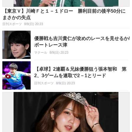
【東京Ｖ】川崎Ｆと１－１ドロー 勝利目前の後半50分に
まさかの失点
日刊スポーツ
8/9(日) 20:23
優勝戦も吉川貴仁が攻めのレースを見せるか/
ボートレース津
マクール
8/9(日) 20:23
【卓球】2連覇＆兄妹優勝狙う張本智和 第
2、3ゲームを連取で2－1とリード
日刊スポーツ
8/9(日) 20:23