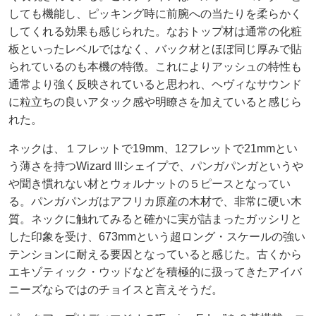
しても機能し、ピッキング時に前腕への当たりを柔らかく
してくれる効果も感じられた。なおトップ材は通常の化粧
板といったレベルではなく、バック材とほぼ同じ厚みで貼
られているのも本機の特徴。これによりアッシュの特性も
通常より強く反映されていると思われ、ヘヴィなサウンド
に粒立ちの良いアタック感や明瞭さを加えていると感じら
れた。
ネックは、１フレットで19mm、12フレットで21mmとい
う薄さを持つWizard IIIシェイプで、パンガパンガというや
や聞き慣れない材とウォルナットの５ピースとなってい
る。パンガパンガはアフリカ原産の木材で、非常に硬い木
質。ネックに触れてみると確かに実が詰まったガッシリと
した印象を受け、673mmという超ロング・スケールの強い
テンションに耐える要因となっていると感じた。古くから
エキゾティック・ウッドなどを積極的に扱ってきたアイバ
ニーズならではのチョイスと言えそうだ。