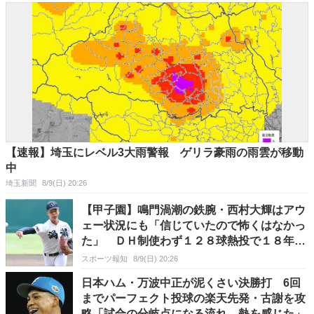
【速報】埼玉にレベル3大雨警報 ゲリラ豪雨の雨雲が移動
中
埼玉新聞
8/9(日) 20:26
【甲子園】鳴門渦潮の鉄腕・西村大輝はアウ
ェー状況にも「信じていたので怖くはなかっ
た」 ＤＨ制使わず１２８球熱投で１８年ぶ
り白星呼び込む
スポーツ報知
8/9(日) 20:26
日本ハム・万波中正が泥くさい決勝打 6回
までパーフェクト投球の楽天先発・古謝を攻
略「試合の分岐点になる流れ、熱を感じた」