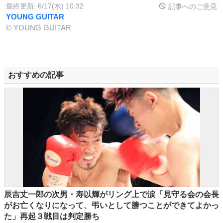
最終更新:
6/17(水) 10:32
記事へのご意見
YOUNG GUITAR
© YOUNG GUITAR
おすすめの記事
辰吉丈一郎の次男・寿以輝がリング上で涙「見守る会の会長
がお亡くなりになって、弔いとして勝つことができてよかっ
た」再起３戦目は判定勝ち