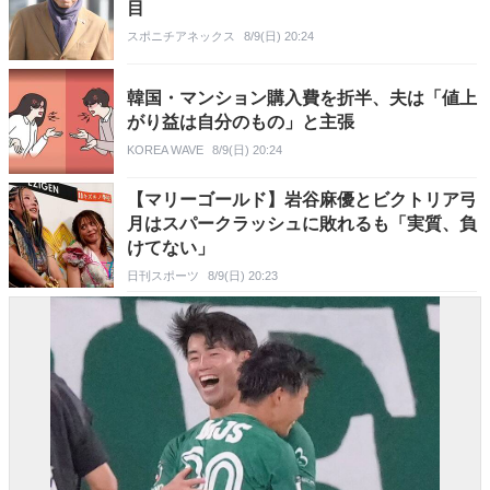
目
スポニチアネックス
8/9(日) 20:24
韓国・マンション購入費を折半、夫は「値上
がり益は自分のもの」と主張
KOREA WAVE
8/9(日) 20:24
【マリーゴールド】岩谷麻優とビクトリア弓
月はスパークラッシュに敗れるも「実質、負
けてない」
日刊スポーツ
8/9(日) 20:23