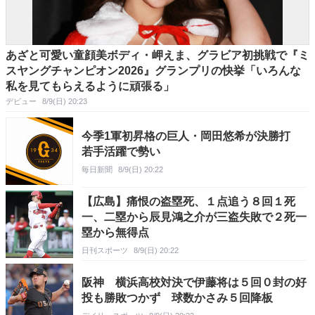
あざと可愛い童顔美ボディ・岬えま、グラビア初挑戦で『ミ
スヤングチャンピオン2026』グランプリの快挙「いろんな
私を見てもらえるように頑張る」
デビュー
8/9(日) 20:23
今季1軍初昇格の巨人・岡田悠希が決勝打
若手活躍で勢い
毎日新聞
8/9(日) 20:22
【広島】痛恨の盗塁死、１点追う８回１死
一、二塁から辰見鴻之介が三盗失敗で２死一
塁から無得点
日刊スポーツ
8/9(日) 20:22
阪神 横浜高校対決で伊藤将は５回０封の好
投も勝敗つかず 球数かさみ５回降板