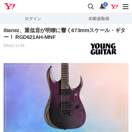
Yahoo! JAPAN
検索
通知
i
ログイン
ID新規取得
Ibanez、重低音が明瞭に響く673mmスケール・ギタ
ー！ RGD621AH-MNF
5/5(火) 11:00