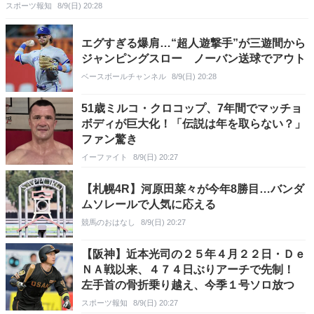
スポーツ報知
8/9(日) 20:28
エグすぎる爆肩…“超人遊撃手”が三遊間から
ジャンピングスロー ノーバン送球でアウト
ベースボールチャンネル
8/9(日) 20:28
51歳ミルコ・クロコップ、7年間でマッチョ
ボディが巨大化！「伝説は年を取らない？」
ファン驚き
イーファイト
8/9(日) 20:27
【札幌4R】河原田菜々が今年8勝目…バンダ
ムソレールで人気に応える
競馬のおはなし
8/9(日) 20:27
【阪神】近本光司の２５年４月２２日・Ｄｅ
ＮＡ戦以来、４７４日ぶりアーチで先制！
左手首の骨折乗り越え、今季１号ソロ放つ
スポーツ報知
8/9(日) 20:27