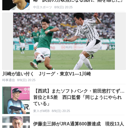
中日スポーツ
8/9(日) 20:25
川崎が追い付く Jリーグ・東京V1―1川崎
時事通信
8/9(日) 20:25
【西武】またソフトバンク・前田悠打てず…
首位と8.5差 西口監督「同じようにやられ
ている」
東スポWEB
8/9(日) 20:25
伊藤圭三師がJRA通算600勝達成 現役13人