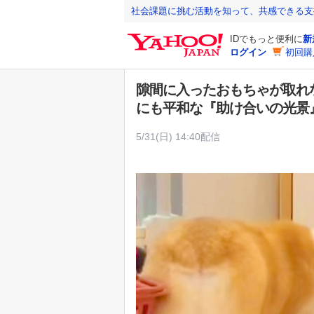
Y
社会課題に挑む活動を知って、共感できる支
a
IDでもっと便利に
新
h
ログイン
初回購
o
o
隙間に入ったおもちゃが取れ
!
にも平和な『助け合いの光景
J
A
5/31(日) 14:40配信
P
A
N