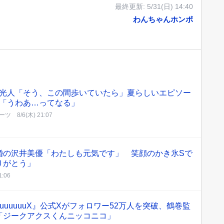
最終更新:
5/31(日) 14:40
わんちゃんホンポ
光人「そう、この間歩いていたら」夏らしいエピソー
「うわあ…ってなる」
ーツ
8/6(木) 21:07
婚の沢井美優「わたしも元気です」 笑顔のかき氷Sで
りがとう」
1:06
GQuuuuuuX』公式Xがフォロワー52万人を突破、鶴巻監
「ジークアクスくんニッコニコ」