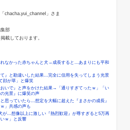
acha.yui_channel」さま
編集部
て掲載しております。
取れなかった赤ちゃんと犬→成長すると…あまりにも平和
おて』と勘違いした結果…完全に信用を失ってしまう光景
って顔が草」と爆笑
でおいで』と声をかけた結果→「通りすぎてったｗ」「い
かの光景』に爆笑の声
』と思っていたら…想定を大幅に超えた『まさかの成長』
じｗ」共感の声も
犬が…想像以上に激しい『熱烈歓迎』が尊すぎると5万再
凄いｗ」と反響