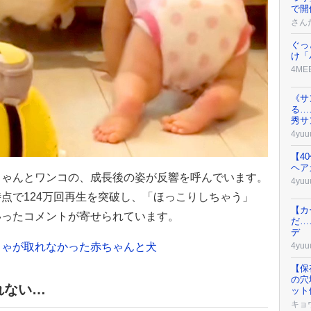
で開
さん
ぐっ
け「
4ME
《サ
る…
秀サ
4yuu
【4
ヘア
ちゃんとワンコの、成長後の姿が反響を呼んでいます。
4yuu
点で124万回再生を突破し、「ほっこりしちゃう」
【カ
いったコメントが寄せられています。
だ…
デ
ちゃが取れなかった赤ちゃんと犬
4yuu
【保
の穴
れない…
ット
キョ