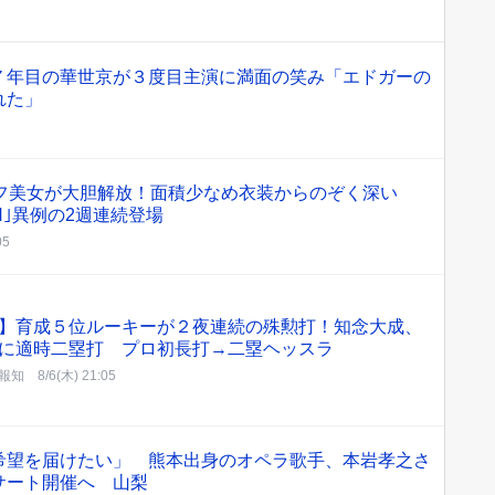
７年目の華世京が３度目主演に満面の笑み「エドガーの
れた」
ルフ美女が大胆解放！面積少なめ衣装からのぞく深い
H｣異例の2週連続登場
05
】育成５位ルーキーが２夜連続の殊勲打！知念大成、
に適時二塁打 プロ初長打→二塁ヘッスラ
報知
8/6(木) 21:05
希望を届けたい」 熊本出身のオペラ歌手、本岩孝之さ
サート開催へ 山梨