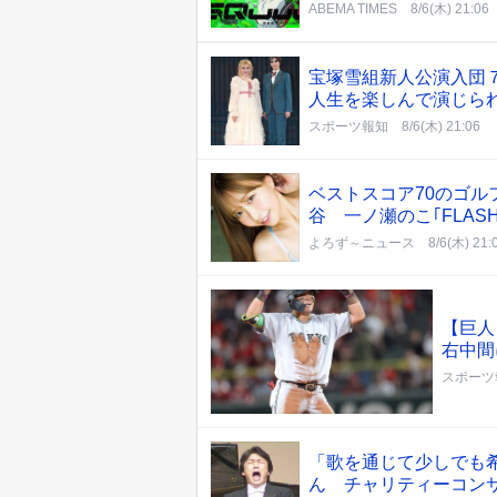
ABEMA TIMES
8/6(木) 21:06
宝塚雪組新人公演入団
人生を楽しんで演じら
スポーツ報知
8/6(木) 21:06
ベストスコア70のゴ
谷 一ノ瀬のこ｢FLAS
よろず～ニュース
8/6(木) 21:
【巨人
右中間
スポーツ
「歌を通じて少しでも
ん チャリティーコン