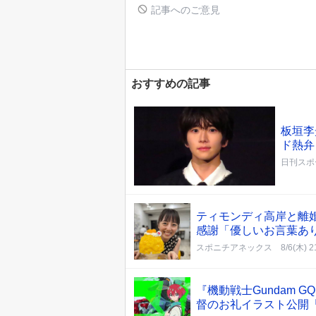
記事へのご意見
おすすめの記事
板垣李
ド熱弁
日刊スポ
ティモンディ高岸と離
感謝「優しいお言葉あ
スポニチアネックス
8/6(木) 2
『機動戦士Gundam 
督のお礼イラスト公開