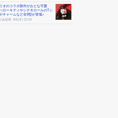
リオのコラボ新作がおとな可愛
ハローキティやシナモロールのTシ
やチャームなど全9型が登場♪
ぴあ総研
8/6(木) 20:56