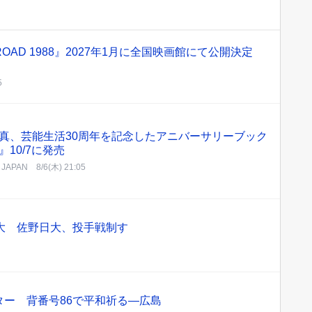
ROAD 1988』2027年1月に全国映画館にて公開決定
5
真、芸能生活30周年を記念したアニバーサリーブック
』10/7に発売
d JAPAN
8/6(木) 21:05
大 佐野日大、投手戦制す
ター 背番号86で平和祈る―広島