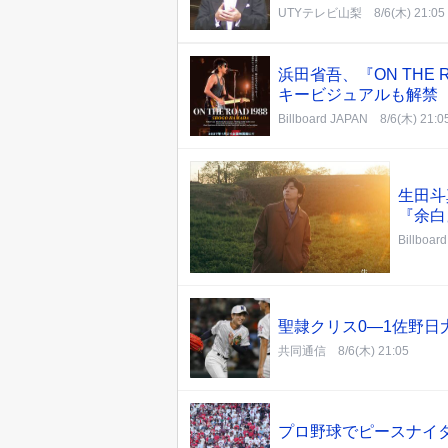
UTYテレビ山梨
8/6(木) 21:05
浜田省吾、『ON THE 
キービジュアルも解禁
Billboard JAPAN
8/6(木) 21:0
生田斗
『余白
Billboar
聖隷クリス0―1佐野日
共同通信
8/6(木) 21:05
プロ野球でピースナイ