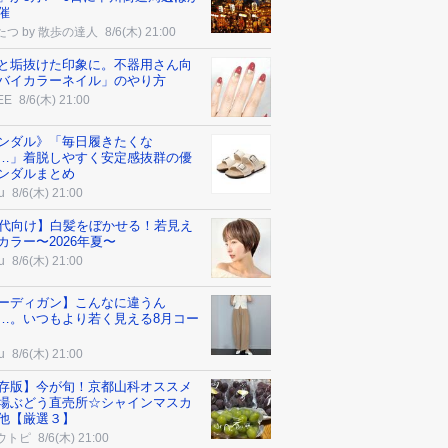
催
たつ by 散歩の達人
8/6(木) 21:00
と垢抜けた印象に。不器用さん向
バイカラーネイル」のやり方
EE
8/6(木) 21:00
ンダル》「毎日履きたくな
…」着脱しやすく安定感抜群の優
ンダルまとめ
u
8/6(木) 21:00
0代向け】白髪をぼかせる！若見え
カラー〜2026年夏〜
u
8/6(木) 21:00
ーディガン】こんなに違うん
…。いつもより若く見える8月コー
u
8/6(木) 21:00
存版】今が旬！京都山科オススメ
場ぶどう直売所☆シャインマスカ
他【厳選３】
ウトピ
8/6(木) 21:00