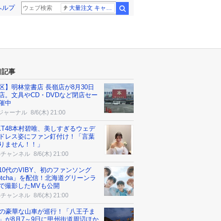
ヘルプ
大量注文 キャンセル
検索
着記事
区】明林堂書店 長嶺店が8月30日
店。文具やCD・DVDなど閉店セー
催中
ジャーナル
8/6(木) 21:00
KT48本村碧唯、美しすぎるウェデ
ドレス姿にファン釘付け！「言葉
りません！！」
Sチャンネル
8/6(木) 21:00
10代のVIBY、初のファンソング
otcha」を配信！北海道グリーンラ
で撮影したMVも公開
Sチャンネル
8/6(木) 21:00
台の豪華な山車が巡行！「八王子ま
」が8月7～9日に甲州街道周辺ほか