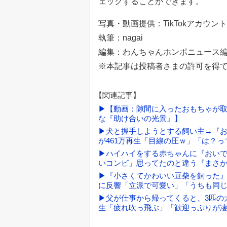
ェックすることができます。
写真・動画提供：TikTokアカウント「ch
執筆：nagai
編集：わんちゃんホンポニュース
※本記事は投稿者さまの許可を得
【関連記事】
▶【動画：隙間に入ったおもちゃが
な『助け合いの光景』】
▶犬と握手しようとする飼い主→『
が461万再生「目線の圧ｗ」「は？
▶ハイハイをする赤ちゃんに『おい
いコンビ」思ってたのと違う『まさ
▶『小さくてかわいい豆柴を飼った
に反響「立派で可愛い」「うちも同
▶父が仕事から帰ってくると、3匹の
生「疲れ吹っ飛ぶ」「歓迎っぷりが