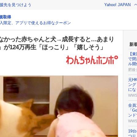
援先を見つけよう
Yahoo! JAPAN
規取得
入限定、アプリで使えるお得なクーポン
なかった赤ちゃんと犬→成長すると…あまり
新
』が124万再生「ほっこり」「嬉しそう」
【東
で閉
ル開
肥後
元H
ング
にな
WW
全員
「G
ンド
WW
19
つり