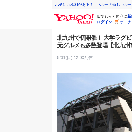
Y
ハチにも権利がある？ ペルーの新しいルー
a
IDでもっと便利に
新
h
ログイン
ボーナ
o
o
北九州で初開催！ 大学ラグビ
!
元グルメも多数登場【北九州
J
A
5/31(日) 12:00配信
P
A
N