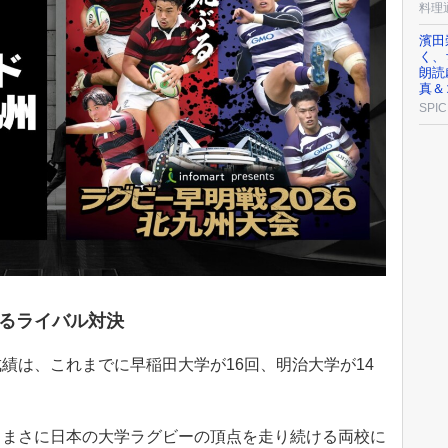
料理
濱田
く、
朗読
真＆
SPIC
るライバル対決
績は、これまでに早稲田大学が16回、明治大学が14
、まさに日本の大学ラグビーの頂点を走り続ける両校に