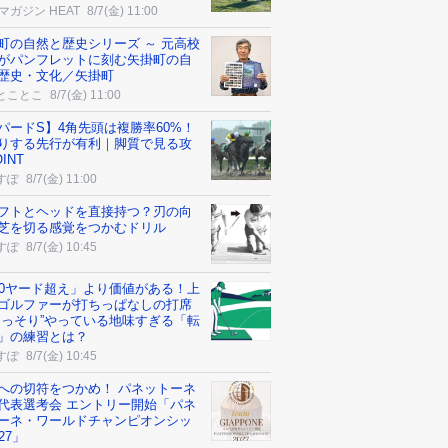
マガジン HEAT
8/7(金) 11:00
町の自然と歴史シリーズ ～ 元高校
がパンフレットに刻む矢掛町の自
歴史・文化／矢掛町
とことこ
8/7(金) 11:00
パードS】4角先頭は複勝率60%！
りする先行が有利｜脚質で見る攻
INT
すぽ
8/7(金) 11:00
フトとヘッドを直接持つ？刃の向
芝を切る感覚をつかむドリル
すぽ
8/7(金) 10:45
50ヤード超え」より価値がある！上
ゴルファーが打ちっぱなしの打席
こっそり”やっている地味すぎる「転
」の練習とは？
すぽ
8/7(金) 10:45
への切符をつかめ！ パネットーネ
代表選考会 エントリー開始「パネ
ーネ・ワールドチャンピオンシッ
27」