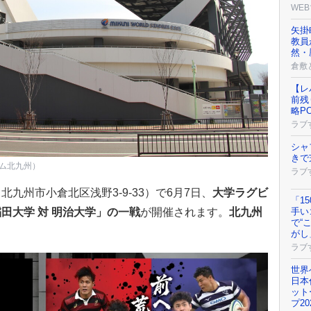
WEB
矢掛
教員
然・
倉敷
【レ
前残
略PO
ラブ
シャ
きで
ム北九州）
ラブ
九州市小倉北区浅野3-9-33）で6月7日、
大学ラグビ
「1
田大学 対 明治大学」の一戦
が開催されます。
北九州
手い
で“
がし
ラブ
世界
日本
ット
プ20