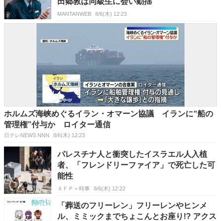
田郷敦は同級生に会い動揺
MANTANWEB
8/6(木) 12:23
ホルムズ海峡めぐるイラン・オマーン協議 イランに“船の
管理権”付与か ロイター通信
日テレNEWS NNN
8/6(木) 12:23
パレスチナ人と衝突したイスラエル人入植
者、「フレンドリーファイア」で死亡した可
能性
ＡＦＰ＝時事
8/6(木) 12:22
「葬送のフリーレン」フリーレンやヒンメ
ル、ミミックまでちょこんとお座り!? アクス