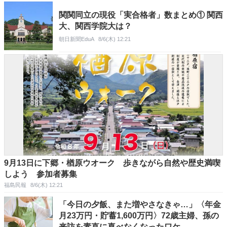
関関同立の現役「実合格者」数まとめ① 関西
大、関西学院大は？
朝日新聞EduA
8/6(木) 12:21
9月13日に下郷・楢原ウオーク 歩きながら自然や歴史満喫
しよう 参加者募集
福島民報
8/6(木) 12:21
「今日の夕飯、また増やさなきゃ…」〈年金
月23万円・貯蓄1,600万円〉72歳主婦、孫の
来訪を素直に喜べなくなったワケ