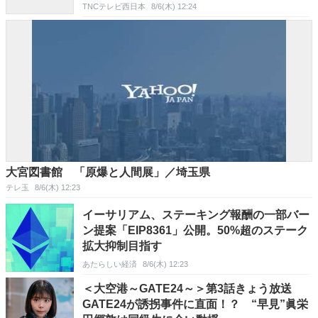
TNCテレビ西日本
8/6(木) 12:24
大宮図書館 「原爆と人間展」／埼玉県
テレ玉
8/6(木) 12:23
イーサリアム、ステーキング報酬の一部バー
ン提案「EIP8361」公開。50%超のステーク
拡大抑制目指す
あたらしい経済
8/6(木) 12:23
＜大空港～GATE24～＞第3話きょう放送
GATE24が誘拐事件に直面！？ “早見”眞栄