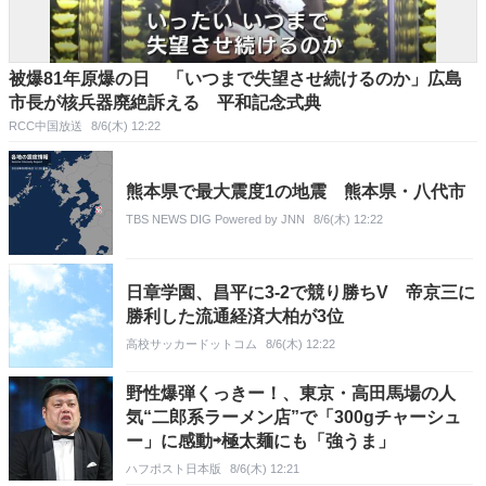
被爆81年原爆の日 「いつまで失望させ続けるのか」広島
市長が核兵器廃絶訴える 平和記念式典
RCC中国放送
8/6(木) 12:22
熊本県で最大震度1の地震 熊本県・八代市
TBS NEWS DIG Powered by JNN
8/6(木) 12:22
日章学園、昌平に3-2で競り勝ちV 帝京三に
勝利した流通経済大柏が3位
高校サッカードットコム
8/6(木) 12:22
野性爆弾くっきー！、東京・高田馬場の人
気“二郎系ラーメン店”で「300gチャーシュ
ー」に感動⇨極太麺にも「強うま」
ハフポスト日本版
8/6(木) 12:21