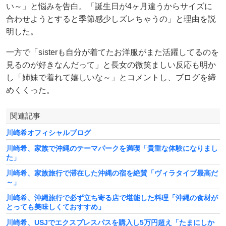
い～」と悩みを告白。「誕生日が4ヶ月違うからサイズに
合わせようとすると季節感少しズレちゃうの」と理由を説
明した。
一方で「sisterも自分が着てたお洋服がまた活躍してるのを
見るのが好きなんだって」と長女の微笑ましい反応も明か
し「姉妹で着れて嬉しいな～」とコメントし、ブログを締
めくくった。
関連記事
川崎希オフィシャルブログ
川崎希、家族で沖縄のテーマパークを満喫「貴重な体験になりまし
た」
川崎希、家族旅行で滞在した沖縄の宿を絶賛「ヴィラタイプ最高だ
～」
川崎希、沖縄旅行で必ず立ち寄る店で堪能した料理「沖縄の食材が
とっても美味しくておすすめ」
川崎希、USJでエクスプレスパスを購入し5万円超え「たまにしか