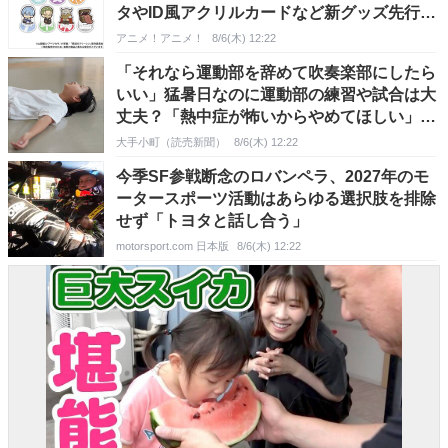
タやID風アクリルカードなど新グッズ先行販
売フェアを開催中♪
アニメ！アニメ！
8/6(木) 12:22
「それなら運動部を辞めて吹奏楽部にしたら
いい」猛暑日なのに運動部の練習や試合は大
丈夫？「熱中症が怖いからやめてほしい」
「チームの輪が崩れるから干渉しないで」
大手小町（読売新聞）
8/6(木) 12:22
今季SF参戦断念のロバンペラ、2027年のモ
ータースポーツ活動はあらゆる選択肢を排除
せず「トヨタと話し合う」
motorsport.com 日本版
8/6(木) 12:22