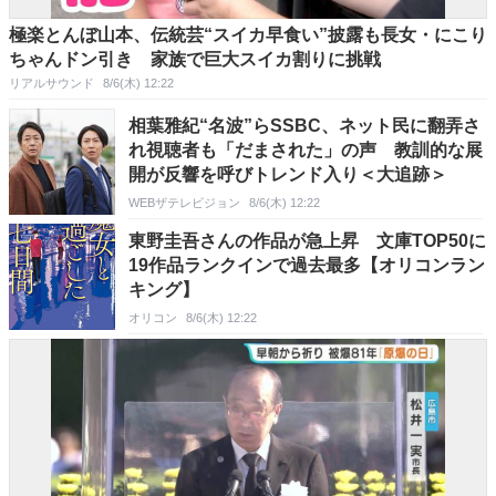
極楽とんぼ山本、伝統芸“スイカ早食い”披露も長女・にこり
ちゃんドン引き 家族で巨大スイカ割りに挑戦
リアルサウンド
8/6(木) 12:22
相葉雅紀“名波”らSSBC、ネット民に翻弄さ
れ視聴者も「だまされた」の声 教訓的な展
開が反響を呼びトレンド入り＜大追跡＞
WEBザテレビジョン
8/6(木) 12:22
東野圭吾さんの作品が急上昇 文庫TOP50に
19作品ランクインで過去最多【オリコンラン
キング】
オリコン
8/6(木) 12:22