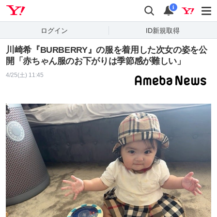
Yahoo! JAPAN
検索
通知
i
ログイン
ID新規取得
川崎希『BURBERRY』の服を着用した次女の姿を公
開「赤ちゃん服のお下がりは季節感が難しい」
4/25(土) 11:45