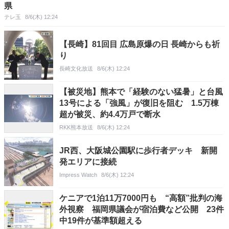
県
テレ玉
8/6(木) 12:24
【長崎】81回目 広島原爆の日 長崎からも祈
り
長崎文化放送
8/6(木) 12:24
【被災地】熊本で「経験のない猛暑」と台風
13号による「強風」が復旧を阻む 1.5万棟
超が被災、約4.4万戸で断水
RKK熊本放送
8/6(木) 12:24
JR西、大阪城公園駅に歩行者デッキ 新開
発エリアに接続
Impress Watch
8/6(木) 12:24
ケニアで1泊11万7000円も “高額”批判の海
外視察 福岡県議会が宿泊費など公開 23件
中19件が基準額超える