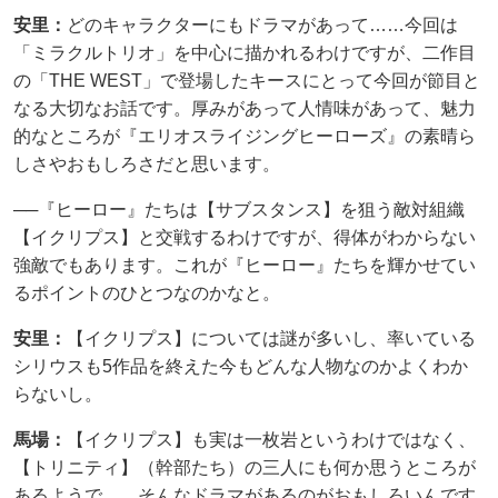
安里：
どのキャラクターにもドラマがあって……今回は
「ミラクルトリオ」を中心に描かれるわけですが、二作目
の「THE WEST」で登場したキースにとって今回が節目と
なる大切なお話です。厚みがあって人情味があって、魅力
的なところが『エリオスライジングヒーローズ』の素晴ら
しさやおもしろさだと思います。
──『ヒーロー』たちは【サブスタンス】を狙う敵対組織
【イクリプス】と交戦するわけですが、得体がわからない
強敵でもあります。これが『ヒーロー』たちを輝かせてい
るポイントのひとつなのかなと。
安里：
【イクリプス】については謎が多いし、率いている
シリウスも5作品を終えた今もどんな人物なのかよくわか
らないし。
馬場：
【イクリプス】も実は一枚岩というわけではなく、
【トリニティ】（幹部たち）の三人にも何か思うところが
あるようで……そんなドラマがあるのがおもしろいんです