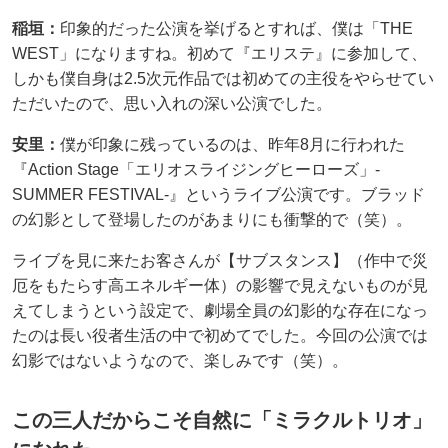
稲垣：
印象的だった公演を挙げるとすれば、僕は「THE
WEST」になりますね。初めて『エリステ』に参加して、
しかも僕自身は2.5次元作品では初めての主役をやらせてい
ただいたので、思い入れの深い公演でした。
安里：
僕が印象に残っているのは、昨年8月に行われた
『Action Stage「エリオスライジングヒーローズ」-
SUMMER FESTIVAL-』というライブ公演です。ブラッド
の幻影として登場したのがあまりにも衝撃的で（笑）。
ライブを見に来たお客さんが【サブスタンス】（作中で災
厄をもたらす高エネルギー体）の影響で見えないものが見
えてしまうという設定で、劇場全員の幻影的な存在になっ
たのは長い役者生活の中で初めてでした。今回の公演では
幻影ではないようなので、楽しみです（笑）。
この三人だからこそ自然に「ミラクルトリオ」