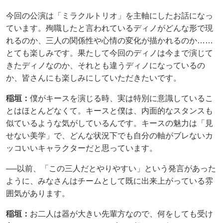
今回の公演は「ミラクルトリオ」を主軸にしたお話になっ
ています。殉職したと言われているディノがどんな形で現
れるのか、三人の関係性や心情の変化が描かれるのか……
とても楽しみです。果たして今回のディノは今まで演じて
きたディノなのか、それとも違うディノになっているの
か、皆さんにも楽しみにしていただきたいです。
稲垣：
僕がキースを演じる時、実は特別に意識しているこ
とはほとんどなくて。キースと僕は、内面的なスタンスも
似ているような気がしているんです。キースの魅力は「見
せない美学」で、どんな状況下でも自分の軸がブレないカ
ッコいいキャラクターだと思っています。
──以前、「この三人だとやりやすい」という発言があった
ように、みなさんはチームとして既に出来上がっている雰
囲気があります。
稲垣：
お二人は器が大きい先輩方なので、何をしても受け