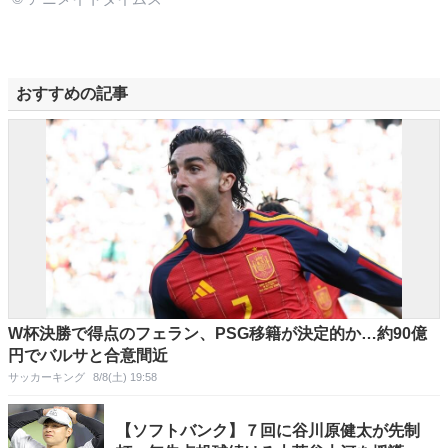
おすすめの記事
W杯決勝で得点のフェラン、PSG移籍が決定的か…約90億
円でバルサと合意間近
サッカーキング
8/8(土) 19:58
【ソフトバンク】７回に谷川原健太が先制