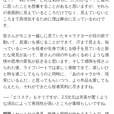
に思ったことを想像することがあると思いますが、それら
の表面的に見えているところだけでなく、見えていないと
ころまで具現化するために僕は舞台に立っているわけで
す。
皆さんがモニター越しに見ていたキャラクターが目の前で
動いて、息遣いを感じることができて、汗まで見える。知
っているシーンを役者が生身で演じる様子を見ていると新
たな発見があって、皆さんの頭の中もめくるめくような感
情や思考の変化が起きると思います。そして感情を揺さぶ
られた後、ライブパートでは楽しく発散できて。楽しいひ
と時を過ごしてもらうのと同時に、「あのキャラが今、現
実にいるんだ」と思ってもらいつつ、より作品を愛しても
らえたら。それができたら役者冥利に尽きますね。
──『エリステ』もそうですが、2.5次元は衣装や驚くよう
な演出によって再現性が高いところが素晴らしいですね。
稲垣：
セットや小道具、映像と照明が合わさることで、僕