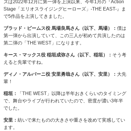
ズは2022年12月に第一弾を上演以来、今年1月の『Action
Stage「エリオスライジングヒーローズ」-THE EAST-』ま
で5作品を上演してきました。
ブラッド・ビームス役 馬場良馬さん（以下、馬場）：
僕は
第一弾から出演していて、この三人が初めて共演したのは
第二弾の「THE WEST」になります。
キース・マックス役 稲垣成弥さん（以下、稲垣）：
そう考
えると先輩ですね。
ディノ・アルバーニ役 安里勇哉さん（以下、安里）：
大先
輩！
稲垣：
「THE WEST」以降は半年おきくらいのタイミング
で、舞台やライブが行われていたので、密度が濃い3年半
でした。
安里：
紡いで来たものの大きさや重さを改めて実感してい
ます。