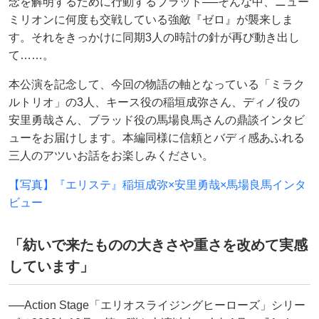
念を解明するために行動するブラッド──そんな中、ニュー
ミリオンに何度も交戦している強敵『ゼロ』が襲来しま
す。それをきっかけに同期3人の時計の針が再び動き出し
て……。
本公演を記念して、今回の物語の軸となっている「ミラク
ルトリオ」の3人、キース役の稲垣成弥さん、ディノ役の
安里勇哉さん、ブラッド役の馬場良馬さんの鼎談インタビ
ューをお届けします。本編同様に信頼とバディ感あふれる
三人のアツいお話をお楽しみください。
【写真】『エリステ』稲垣成弥×安里勇哉×馬場良馬インタ
ビュー
「紡いで来たものの大きさや重さを改めて実感
しています」
──Action Stage「エリオスライジングヒーローズ」シリー