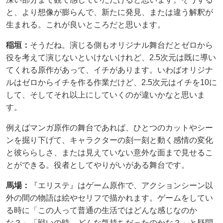
と、より想像が膨らんで、新たに発見、または違う解釈が
生まれる。これが良いところだと思います。
稲垣：
そうだね。演じる側もオリジナル舞台だとゼロから
役を考えて演じないといけないけれど、2.5次元は既に導い
てくれる原作があって、イチがあります。いわばオリジナ
ルはゼロからイチを作る作業だけど、2.5次元はイチを10に
して、そしてそれ以上にしていくのが違いかなと思いま
す。
例えばマンガ原作の舞台であれば、ひとつのカットやシー
ンを掘り下げて、キャラクターの刻一刻と動く感情の変化
と彼ららしさ、または見えていない意外な面まで見せるこ
とができる。役者としてやりがいがある舞台です。
馬場：
『エリステ』はゲーム原作で、アクションシーン以
外の間の物語は絵やセリフで描かれます。ゲームをしてい
る時に「この人って普通の生活ではどんな感じなのか
な？」「戦いの時、どんな気持ちだったのかな？」と疑問