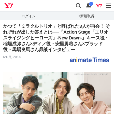
Yahoo! JAPAN
検索
通知
i
ログイン
ID新規取得
かつて「ミラクルトリオ」と呼ばれた3人が再会！ そ
れぞれが出した答えとは──『Action Stage「エリオ
スライジングヒーローズ」-New Dawn-』キース役・
稲垣成弥さん×ディノ役・安里勇哉さん×ブラッド
役・馬場良馬さん鼎談インタビュー
6/1(月) 20:00