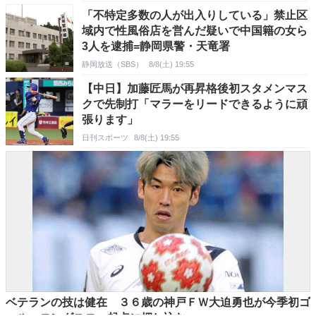
「不特定多数の人が出入りしている」禁止区
域内で性風俗店を営んだ疑いで中国籍の女ら
3人を逮捕=静岡県警・天竜署
静岡放送（SBS）
8/8(土) 19:55
【中日】加藤匠馬が再昇格後初スタメンマス
クで先制打「マラーをリードできるように頑
張ります」
日刊スポーツ
8/8(土) 19:55
ベテランの技は健在 ３６歳の神戸ＦＷ大迫勇也が今季初ゴ