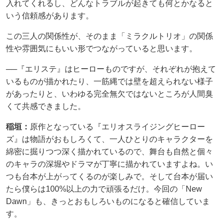
入れてくれるし、どんなトラブルが起きても何とかなると
いう信頼感があります。
この三人の関係性が、そのまま「ミラクルトリオ」の関係
性や雰囲気にもいい形でつながっていると思います。
──『エリステ』はヒーローものですが、それぞれが抱えて
いるものが描かれたり、一筋縄では壁を超えられない様子
があったりと、いわゆる完全無欠ではないところが人間臭
くて共感できました。
稲垣：
原作となっている『エリオスライジングヒーロー
ズ』は物語がおもしろくて、一人ひとりのキャラクターを
綿密に掘りつつ深く描かれているので、舞台も自然と個々
のキャラの深堀やドラマが丁寧に描かれていますよね。い
つも台本が上がってくるのが楽しみで。そして台本が届い
たら僕らは100%以上の力で頑張るだけ。今回の「New
Dawn」も、きっとおもしろいものになると確信していま
す。