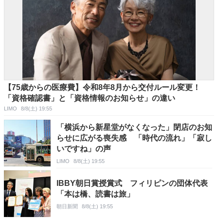
【75歳からの医療費】令和8年8月から交付ルール変更！
「資格確認書」と「資格情報のお知らせ」の違い
LIMO
8/8(土) 19:55
「横浜から新星堂がなくなった」閉店のお知
らせに広がる喪失感 「時代の流れ」「寂し
いですね」の声
LIMO
8/8(土) 19:55
IBBY朝日賞授賞式 フィリピンの団体代表
「本は橋、読書は旅」
朝日新聞
8/8(土) 19:55