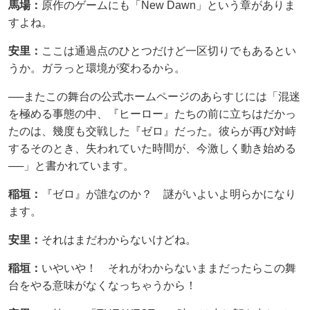
馬場：
原作のゲームにも「New Dawn」という章がありま
すよね。
安里：
ここは通過点のひとつだけど一区切りでもあるとい
うか。ガラっと環境が変わるから。
──またこの舞台の公式ホームページのあらすじには「混迷
を極める事態の中、『ヒーロー』たちの前に立ちはだかっ
たのは、幾度も交戦した『ゼロ』だった。彼らが再び対峙
するそのとき、失われていた時間が、今激しく動き始める
──」と書かれています。
稲垣：
『ゼロ』が誰なのか？ 謎がいよいよ明らかになり
ます。
安里：
それはまだわからないけどね。
稲垣：
いやいや！ それがわからないままだったらこの舞
台をやる意味がなくなっちゃうから！