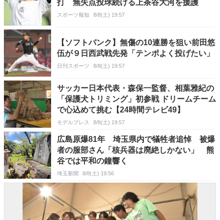
打 無失点投球続ける上茶谷大河を援護
スポーツ報知
8/8(土) 19:57
【ソフトバンク】無傷の10連勝を狙い前田悠
伍が９日西武戦先発「テンポよく投げたい」
日刊スポーツ
8/8(土) 19:57
サッカー日本代表・森保一監督、相葉雅紀の
「保護犬トリミング」初参戦 ドリームチーム
で心込めて挑む【24時間テレビ49】
モデルプレス
8/8(土) 19:57
広島原爆81年 埼玉県内で犠牲者追悼 被爆
者の服部さん「核兵器は廃絶しかない」 熊
谷では平和の鐘響く
埼玉新聞
8/8(土) 19:56