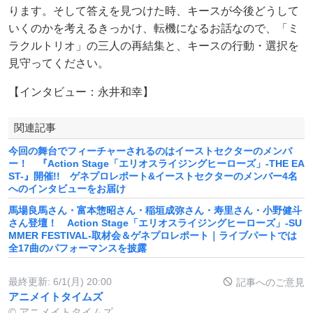
ります。そして答えを見つけた時、キースが今後どうして
いくのかを考えるきっかけ、転機になるお話なので、「ミ
ラクルトリオ」の三人の再結集と、キースの行動・選択を
見守ってください。
【インタビュー：永井和幸】
関連記事
今回の舞台でフィーチャーされるのはイーストセクターのメンバ
ー！ 『Action Stage「エリオスライジングヒーローズ」-THE EA
ST-』開催!! ゲネプロレポート&イーストセクターのメンバー4名
へのインタビューをお届け
馬場良馬さん・富本惣昭さん・稲垣成弥さん・寿里さん・小野健斗
さん登壇！ Action Stage「エリオスライジングヒーローズ」-SU
MMER FESTIVAL-取材会＆ゲネプロレポート｜ライブパートでは
全17曲のパフォーマンスを披露
最終更新:
6/1(月) 20:00
記事へのご意見
アニメイトタイムズ
© アニメイトタイムズ