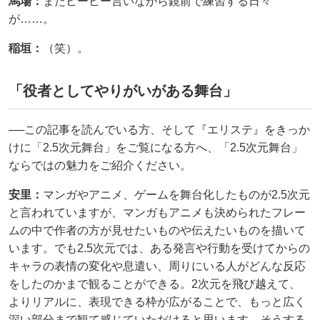
馬場：
またヒーヒー言いながら鏡前で練習する日々
が……。
稲垣：
（笑）。
「役者としてやりがいがある舞台」
──この記事を読んでいる方、そして『エリステ』をきっか
けに「2.5次元舞台」をご覧になる方へ、「2.5次元舞台」
ならではの魅力をご紹介ください。
安里：
マンガやアニメ、ゲームを舞台化したものが2.5次元
と言われていますが、マンガもアニメも決められたフレー
ムの中で作者の方が見せたいものや伝えたいものを描いて
います。でも2.5次元では、ある発言や行動を受けてからの
キャラの表情の変化や息遣い、周りにいる人がどんな反応
をしたのかまで観ることができる。2次元を飛び越えて、
よりリアルに、表現できる枠が広がることで、もっと広く
深い部分まで観て感じていただけると思います。そうする