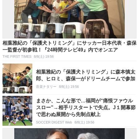
相葉雅紀の「保護犬トリミング」にサッカー日本代表・森保
一監督が初参戦！『24時間テレビ49』内でオンエア
THE FIRST TIMES
8/8(土) 19:56
相葉雅紀の「保護犬トリミング」に森本慎太
郎、ヒロミ、森保一がドリームチームで参加
音楽ナタリー
8/8(土) 19:56
まさか、こんな形で…福岡が“痛恨ファウル
スロー”→相手リスタートで失点。J１開幕節
で思わぬ展開から先制点献上
SOCCER DIGEST Web
8/8(土) 19:56