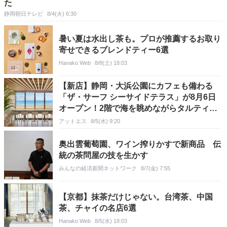
た
静岡朝日テレビ
8/4(火) 6:30
暑い夏は水出し茶も。プロが推薦するお取り
寄せできるブレンドティー6選
Hanako Web
8/8(土) 18:03
​【新店】静岡・大浜公園にカフェも備わる
「ザ・サーフ シーサイドテラス」が8月6日
オープン！2階で海を眺めながらタルティー
ヌやスイーツを
アットエス
8/5(水) 9:20
奥出雲葡萄園、ワイン搾りかすで新商品 伝
統の茶問屋の技を生かす
みんなの経済新聞ネットワーク
8/7(金) 7:55
【京都】抹茶だけじゃない。台湾茶、中国
茶、チャイの名店6選
Hanako Web
8/5(水) 18:03