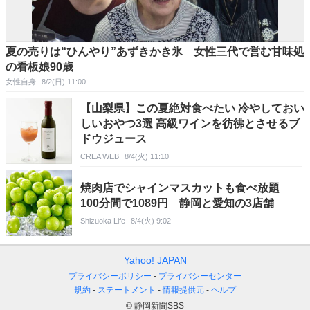
夏の売りは“ひんやり”あずきかき氷 女性三代で営む甘味処
の看板娘90歳
女性自身
8/2(日) 11:00
【山梨県】この夏絶対食べたい 冷やしておい
しいおやつ3選 高級ワインを彷彿とさせるブ
ドウジュース
CREA WEB
8/4(火) 11:10
焼肉店でシャインマスカットも食べ放題
100分間で1089円 静岡と愛知の3店舗
Shizuoka Life
8/4(火) 9:02
Yahoo! JAPAN
プライバシーポリシー
プライバシーセンター
規約
ステートメント
情報提供元
ヘルプ
© 静岡新聞SBS