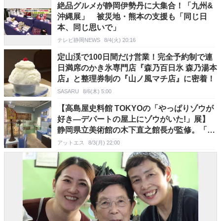
絶品グルメが静岡伊勢丹に大集合！「九州&
沖縄展」 被災地・熊本の支援も「同じ日
本、同じ思いで」
テレビ静岡NEWS
8/4(火) 20:16
定山渓で100日間だけ営業！完全予約制で連
日満席のかき氷専門店『森乃百日氷 森乃湯本
店』と整理券制の『山ノ風マチ店』に密着！
SASARU
8/6(木) 5:00
【高島屋史料館 TOKYOの「やっぱりゾウが
好き―デパートの屋上にゾウがいた!」展】
静岡県立美術館の木下直之館長が監修。「百
貨店屋上のゾウ」を出発点に日本社会とゾウ
アットエス
8/3(月) 22:00
の関わりを考察