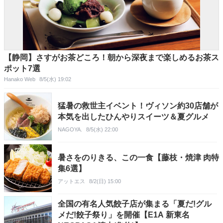
【静岡】さすがお茶どころ！朝から深夜まで楽しめるお茶ス
ポット7選
Hanako Web
8/5(水) 19:02
猛暑の救世主イベント！ヴィソン約30店舗が
本気を出したひんやりスイーツ＆夏グルメ
NAGOYA.
8/5(水) 22:00
暑さをのりきる、この一食【藤枝・焼津 肉特
集6選】
アットエス
8/2(日) 15:00
全国の有名人気餃子店が集まる「夏だ!グル
メだ!餃子祭り」を開催【E1A 新東名