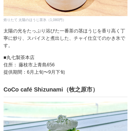
焙りたて 太陽のほうじ茶氷（1,080円）
太陽の光をたっぷり浴びた一番茶の茎ほうじを香り高く丁
寧に炒り、スパイスと煮出した、チャイ仕立てのかき氷で
す。
■丸七製茶本店
住所： 藤枝市上青島656
提供期間：6月上旬〜9月下旬
CoCo café Shizunami（牧之原市）