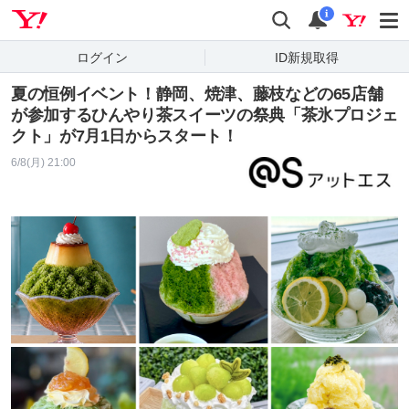
Yahoo! JAPAN
検索
通知
i
ログイン
ID新規取得
夏の恒例イベント！静岡、焼津、藤枝などの65店舗
が参加するひんやり茶スイーツの祭典「茶氷プロジェ
クト」が7月1日からスタート！
6/8(月) 21:00