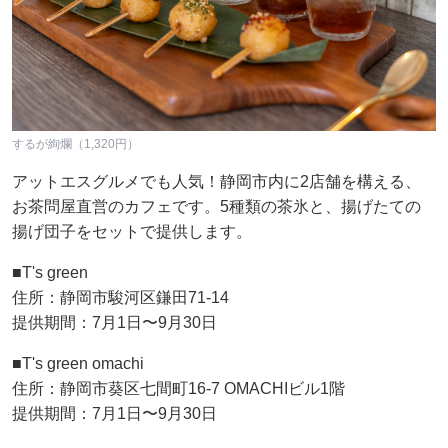
するが絢爛（1,320円）
アットエスグルメでも人気！静岡市内に2店舗を構える、
お茶問屋直営のカフェです。5種類の茶氷と、揚げたての
揚げ団子をセットで提供します。
■T's green
住所：静岡市駿河区鎌田71-14
提供期間：7月1日〜9月30日
■T's green omachi
住所：静岡市葵区七間町16-7 OMACHIビル1階
提供期間：7月1日〜9月30日