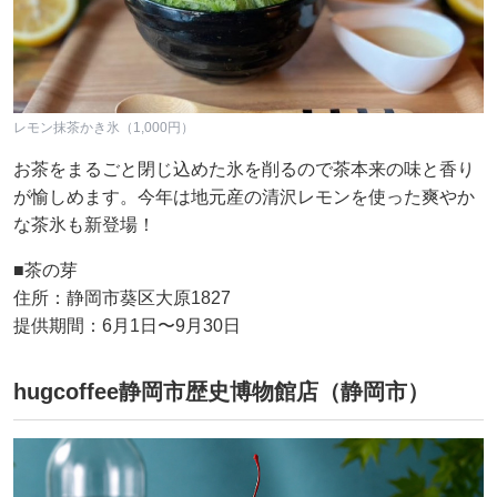
レモン抹茶かき氷（1,000円）
お茶をまるごと閉じ込めた氷を削るので茶本来の味と香り
が愉しめます。今年は地元産の清沢レモンを使った爽やか
な茶氷も新登場！
■茶の芽
住所：静岡市葵区大原1827
提供期間：6月1日〜9月30日
hugcoffee静岡市歴史博物館店（静岡市）