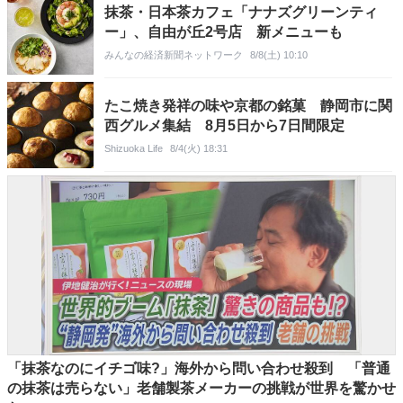
抹茶・日本茶カフェ「ナナズグリーンティ
ー」、自由が丘2号店 新メニューも
みんなの経済新聞ネットワーク
8/8(土) 10:10
たこ焼き発祥の味や京都の銘菓 静岡市に関
西グルメ集結 8月5日から7日間限定
Shizuoka Life
8/4(火) 18:31
「抹茶なのにイチゴ味?」海外から問い合わせ殺到 「普通
の抹茶は売らない」老舗製茶メーカーの挑戦が世界を驚かせ