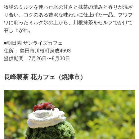
牧場のミルクを使った氷の甘さと抹茶の渋みと香りが混ざ
り合い、コクのある贅沢な味わいに仕上げた一品。フワフ
ワに削ったミルク氷の上から、川根抹茶をセルフでかけて
召し上がれ。
■朝日園 サンライズカフェ
住所： 島田市川根町身成4693
提供期間：7月26日〜8月30日
長峰製茶 花カフェ（焼津市）