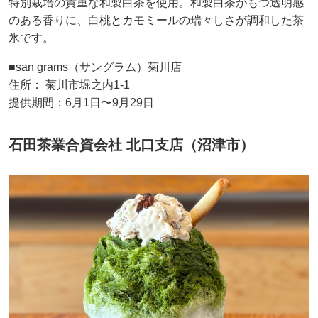
特別栽培の貴重な和製白茶を使用。和製白茶がもつ透明感
のある香りに、白桃とカモミールの瑞々しさが調和した茶
氷です。
■san grams（サングラム）菊川店
住所： 菊川市堀之内1-1
提供期間：6月1日〜9月29日
石田茶業合資会社 北口支店（沼津市）