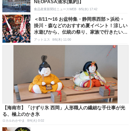
NEOPASA清水(集約)】
食品産業新聞社ニュースWEB
8/5(水) 17:42
＜8/11〜16 お盆特集・静岡県西部＞浜松・
掛川・森などのおすすめ夏イベント！涼しい
水遊びから、伝統の祭り、家族で行きたいぶ
どう狩りまで
アットエス
8/6(木) 11:00
【海南市】「けずり氷 西岡」人形職人の繊細な手仕事が光
る、極上のかき氷
ロカルわかやま
8/4(火) 0:02