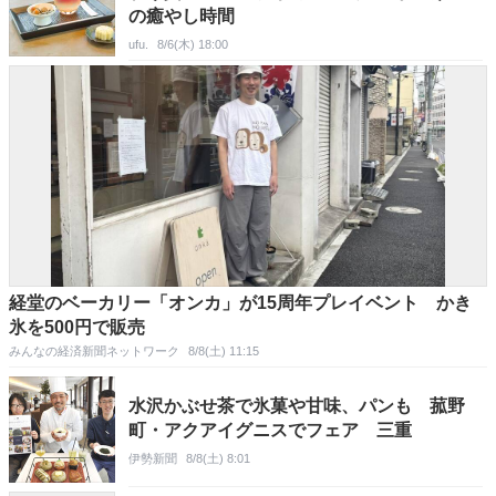
の癒やし時間
ufu.
8/6(木) 18:00
経堂のベーカリー「オンカ」が15周年プレイベント かき
氷を500円で販売
みんなの経済新聞ネットワーク
8/8(土) 11:15
水沢かぶせ茶で氷菓や甘味、パンも 菰野
町・アクアイグニスでフェア 三重
伊勢新聞
8/8(土) 8:01