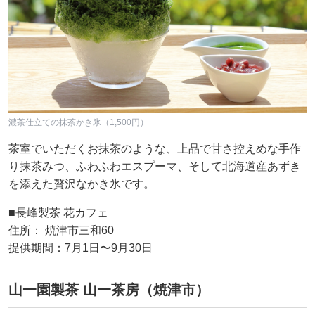
濃茶仕立ての抹茶かき氷（1,500円）
茶室でいただくお抹茶のような、上品で甘さ控えめな手作
り抹茶みつ、ふわふわエスプーマ、そして北海道産あずき
を添えた贅沢なかき氷です。
■長峰製茶 花カフェ
住所： 焼津市三和60
提供期間：7月1日〜9月30日
山一園製茶 山一茶房（焼津市）