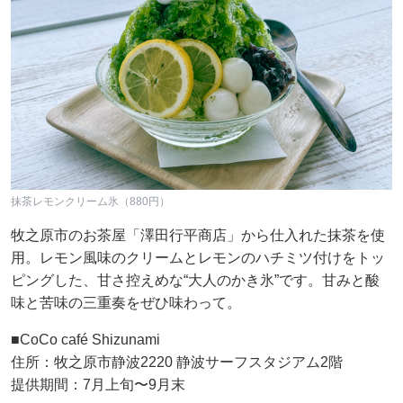
抹茶レモンクリーム氷（880円）
牧之原市のお茶屋「澤田行平商店」から仕入れた抹茶を使
用。レモン風味のクリームとレモンのハチミツ付けをトッ
ピングした、甘さ控えめな“大人のかき氷”です。甘みと酸
味と苦味の三重奏をぜひ味わって。
■CoCo café Shizunami
住所：牧之原市静波2220 静波サーフスタジアム2階
提供期間：7月上旬〜9月末