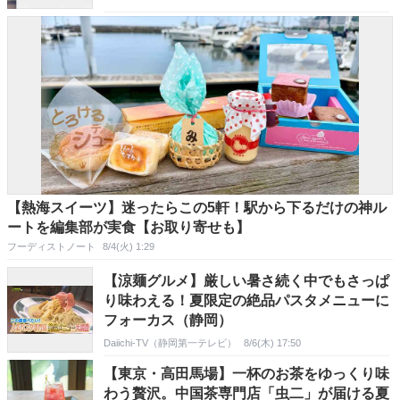
【熱海スイーツ】迷ったらこの5軒！駅から下るだけの神ル
ートを編集部が実食【お取り寄せも】
フーディストノート
8/4(火) 1:29
【涼麺グルメ】厳しい暑さ続く中でもさっぱ
り味わえる！夏限定の絶品パスタメニューに
フォーカス（静岡）
Daiichi-TV（静岡第一テレビ）
8/6(木) 17:50
【東京・高田馬場】一杯のお茶をゆっくり味
わう贅沢。中国茶専門店「虫二」が届ける夏