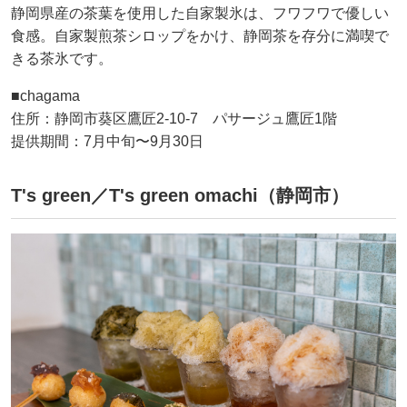
静岡県産の茶葉を使用した自家製氷は、フワフワで優しい
食感。自家製煎茶シロップをかけ、静岡茶を存分に満喫で
きる茶氷です。
■chagama
住所：静岡市葵区鷹匠2-10-7 パサージュ鷹匠1階
提供期間：7月中旬〜9月30日
T's green／T's green omachi（静岡市）