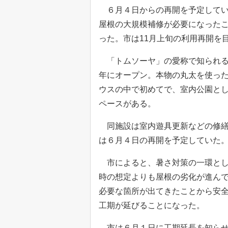
６月４日からの再開を予定してい
屋根の大規模補修が必要になったこ
った。市は11月上旬の利用再開を
「トムソーヤ」の愛称で知られる
年にオープン。本物の丸太を使っ
ウスの中で初めてで、室内公園と
ペースがある。
同施設は室内遊具更新などの修繕
は６月４日の再開を予定していた
市によると、暑さ対策の一環とし
時の想定よりも屋根の劣化が進ん
必要な箇所が出てきたことから安
工期が延びることになった。
市は６月１日に工期延長を知らせ