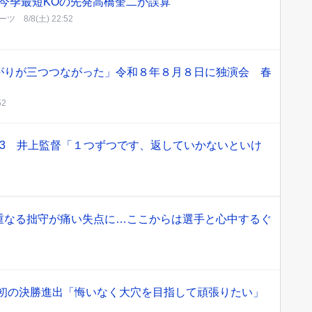
今季最短KOの先発高橋奎二が誤算
ーツ
8/8(土) 22:52
がりが三つつながった」令和８年８月８日に独演会 春
52
13 井上監督「１つずつです、返していかないといけ
重なる拙守が痛い失点に…ここからは選手と心中するぐ
1初の決勝進出「悔いなく大穴を目指して頑張りたい」