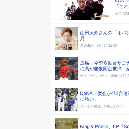
KON
「これ
西スポWE
山田涼介さんの「オバジ
見
＠BAILA
8/8(土) 22:50
広島 今季８度目サヨ
に高が痛恨同点被弾 
デイリースポーツ
8/8(土) 22:
DeNA・度会が4試合
に強い」
ニッポン放送
8/8(土) 22:50
King & Prince、