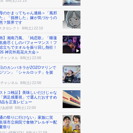
EE
8/8(土) 22:15
母のかまってちゃん連絡＞「風邪
た」「捻挫した」嫁が気づかうの
然？限界です
スタセレクト
8/8(土) 22:10
画】湘南乃風、「純恋歌」「睡蓮
名曲尽くしのパフォーマンス！フ
総立ちでタオルを振り回し熱狂！
026 神宮外苑花火大会＞
Sチャンネル
8/8(土) 22:06
日のカンパネラがZOZOマリンで
ジソン」「シャルロッテ」を披
Sチャンネル
8/8(土) 22:00
ストコ検証】美味しいだけじゃな
「満足感重視」で選んだおすすめ
3品を正直レビュー
ぴあ総研
8/8(土) 22:00
通の祭りに行けない」家族に笑
名張市立病院で食物アレルギー配
夏祭り
タウン情報YOU
8/8(土) 21:59