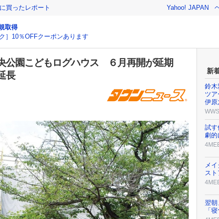
際に買ったレポート
Yahoo! JAPAN
規取得
ク］10％OFFクーポンあります
央公園こどもログハウス ６月再開が延期
新
延長
鈴木
ツア
伊原
WW
試す
劇的
4ME
メイ
スト
4ME
翌朝
「寝