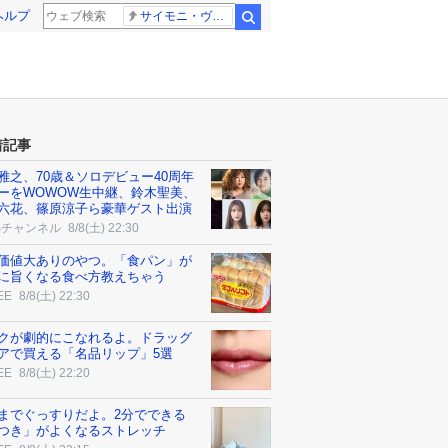
ヘルプ
サイモニ・ヴニランギ 死去
検索
着記事
雅之、70歳＆ソロデビュー40周年
ーをWOWOW生中継、鈴木聖美、
六花、篠原涼子ら豪華ゲスト出演
Sチャンネル
8/8(土) 22:30
価値大ありのやつ。「食パン」が
に旨くなる食べ方教えちゃう
EE
8/8(土) 22:30
クが劇的にこなれるよ。ドラッグ
アで買える「名品リップ」5選
EE
8/8(土) 22:20
までぐっすりだよ。2分でできる
つき」がよくなるストレッチ