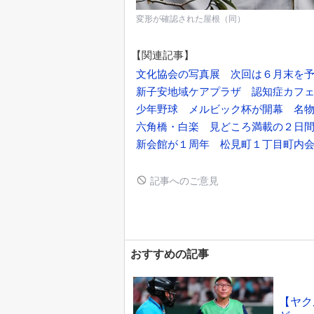
変形が確認された屋根（同）
【関連記事】
文化協会の写真展 次回は６月末を
新子安地域ケアプラザ 認知症カフ
少年野球 メルビック杯が開幕 名
六角橋・白楽 見どころ満載の２日
新会館が１周年 松見町１丁目町内
記事へのご意見
おすすめの記事
【ヤク