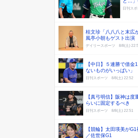
ど…」
日刊スポ
桂文珍「八八八と末広
風亭小朝もゲスト出演
デイリースポーツ
8/8(土) 22:
【中日】５連勝で借金
ないものがいっぱい」
日刊スポーツ
8/8(土) 22:52
【真弓明信】阪神は度
らいに固定するべき
日刊スポーツ
8/8(土) 22:51
【競輪】太田瑛美がG
／佐世保G1