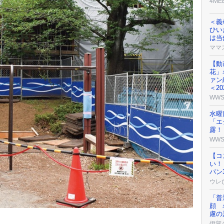
4ME
＜義
ひい
は当
ママ
【動
花」
ァン
＜2
WW
水曜
「エ
露！
WW
【コ
い！
パン
ウレ
「普
顔 
慮の
伊賀