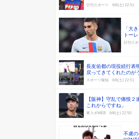
日刊スポーツ
8/8(土) 22:51
「大き
トーレ
日刊スポ
長友佑都の現役続行表
戻ってきてくれたのが
スポーツ報知
8/8(土) 22:51
【阪神】守乱で痛恨２
これからですね」
東スポWEB
8/8(土) 22:50
不慮の