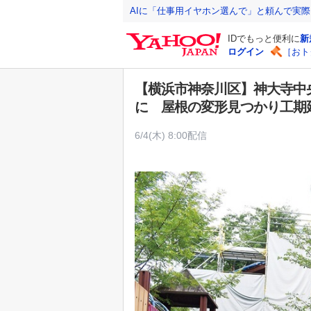
Y
AIに「仕事用イヤホン選んで」と頼んで実
a
IDでもっと便利に
新
h
ログイン
［おト
o
o
【横浜市神奈川区】神大寺中
!
に 屋根の変形見つかり工期
J
A
6/4(木) 8:00配信
P
A
N