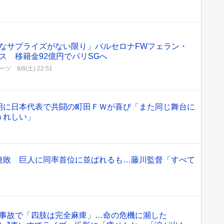
なサプライズがない限り」バルセロナFWフェラン・
ス 移籍金92億円でパリSGへ
ーツ
8/8(土) 22:51
明に日本代表で共闘の町田ＦＷが喜び「また同じ舞台に
うれしい」
連敗 巨人に同率首位に並ばれるも…藤川監督「すべて
事故で「四肢は完全麻痺」…命の危機に瀕した