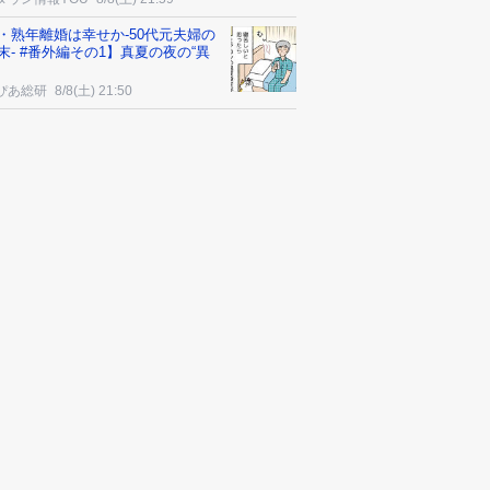
・熟年離婚は幸せか-50代元夫婦の
末- #番外編その1】真夏の夜の“異
ぴあ総研
8/8(土) 21:50