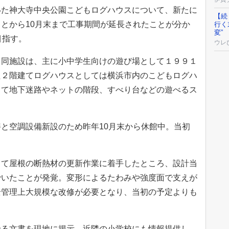
た神大寺中央公園こどもログハウスについて、新たに
【続
とから10月末まで工事期間が延長されたことが分か
行く
変”
目指す。
ウレ
同施設は、主に小中学生向けの遊び場として１９９１
た２階建てログハウスとしては横浜市内のこどもログハ
して地下迷路やネットの階段、すべり台などの遊べるス
と空調設備新設のため昨年10月末から休館中。当初
。
て屋根の断熱材の更新作業に着手したところ、設計当
でいたことが発覚。変形によるたわみや強度面で支えが
全管理上大規模な改修が必要となり、当初の予定よりも
る文書を現地に掲示。近隣の小学校にも情報提供し