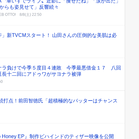
TA〝車いすでライブ〟近影に「痩せたね」「涙が出た」
からも姿見せて」反響続々
B OTTO!
8/8(土) 22:50
」新TVCMスタート！ 山田さんの圧倒的な美肌は必
ナラ負けで今季５度目４連敗 今季最悪借金１７ 八回
延長十二回にアドゥワがサヨナラ被弾
50
連続打点！前田智徳氏「超積極的なバッターはチャンス
EP『So Honey EP』制作ビハインドのティザー映像を公開