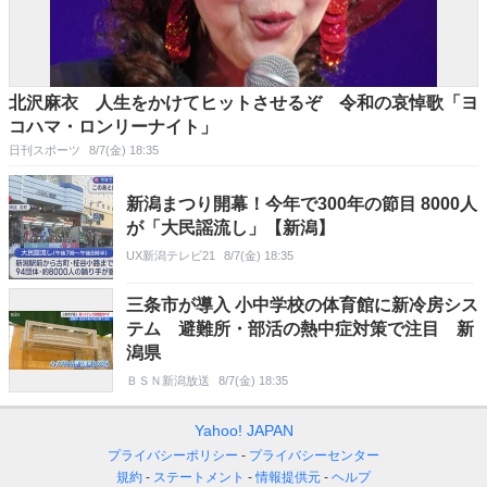
北沢麻衣 人生をかけてヒットさせるぞ 令和の哀悼歌「ヨ
コハマ・ロンリーナイト」
日刊スポーツ
8/7(金) 18:35
新潟まつり開幕！今年で300年の節目 8000人
が「大民謡流し」【新潟】
UX新潟テレビ21
8/7(金) 18:35
三条市が導入 小中学校の体育館に新冷房シス
テム 避難所・部活の熱中症対策で注目 新
潟県
ＢＳＮ新潟放送
8/7(金) 18:35
Yahoo! JAPAN
プライバシーポリシー
プライバシーセンター
規約
ステートメント
情報提供元
ヘルプ