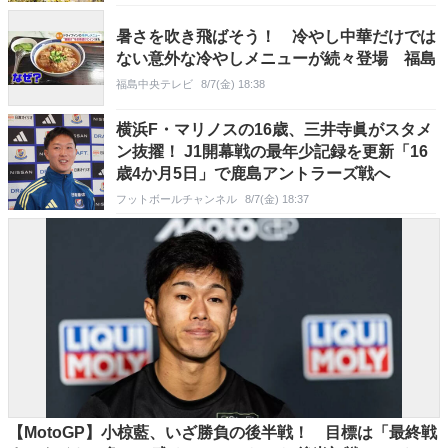
暑さを吹き飛ばそう！ 冷やし中華だけでは
ない意外な冷やしメニューが続々登場 福島
福島中央テレビ
8/7(金) 18:38
横浜F・マリノスの16歳、三井寺眞がスタメ
ン抜擢！ J1開幕戦の最年少記録を更新「16
歳4か月5日」で鹿島アントラーズ戦へ
フットボールチャンネル
8/7(金) 18:37
【MotoGP】小椋藍、いざ勝負の後半戦！ 目標は「最終戦