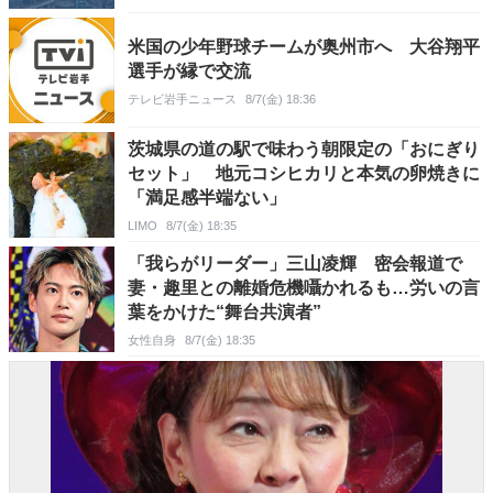
米国の少年野球チームが奥州市へ 大谷翔平
選手が縁で交流
テレビ岩手ニュース
8/7(金) 18:36
茨城県の道の駅で味わう朝限定の「おにぎり
セット」 地元コシヒカリと本気の卵焼きに
「満足感半端ない」
LIMO
8/7(金) 18:35
「我らがリーダー」三山凌輝 密会報道で
妻・趣里との離婚危機囁かれるも…労いの言
葉をかけた“舞台共演者”
女性自身
8/7(金) 18:35