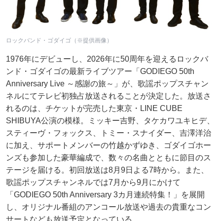
ロックバンド・ゴダイゴ（※提供画像）
1976年にデビューし、2026年に50周年を迎えるロックバ
ンド・ゴダイゴの最新ライブツアー「GODIEGO 50th
Anniversary Live ～感謝の旅～」が、歌謡ポップスチャン
ネルにてテレビ初独占放送されることが決定した。放送さ
れるのは、チケットが完売した東京・LINE CUBE
SHIBUYA公演の模様。ミッキー吉野、タケカワユキヒデ、
スティーヴ・フォックス、トミー・スナイダー、吉澤洋治
に加え、サポートメンバーの竹越かずゆき、ゴダイゴホー
ンズも参加した豪華編成で、数々の名曲とともに節目のス
テージを届ける。初回放送は8月9日よる7時から。また、
歌謡ポップスチャンネルでは7月から9月にかけて
「GODIEGO 50th Anniversary 3カ月連続特集！」を展開
し、オリジナル番組のアンコール放送や過去の貴重なコン
サートなども放送予定となっている。