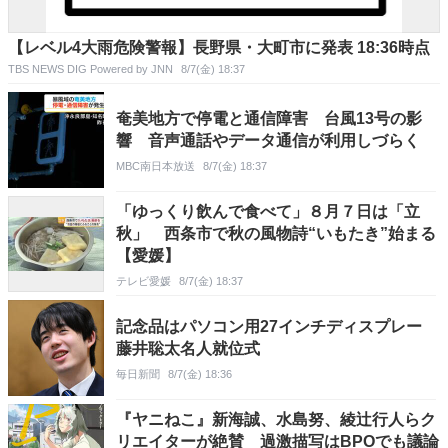
【レベル4大雨危険警報】長野県・大町市に発表 18:36時点
TBS NEWS DIG Powered by JNN
8/7(金) 18:37
奄美地方で停電と通信障害 台風13号の影
響 音声通話やデータ通信が利用しづらく
MBC南日本放送
8/7(金) 18:37
「ゆっくり飲んで食べて」８月７日は「立
秋」 西条市で秋の風物詩“いもたき”始まる
【愛媛】
テレビ愛媛
8/7(金) 18:37
記念品はパソコン用27インチディスプレー
藤井聡太名人就位式
毎日新聞
8/7(金) 18:36
『ヤニねこ』新海誠、水島努、綾辻行人らク
リエイターが絶賛 過激描写はBPOでも議論