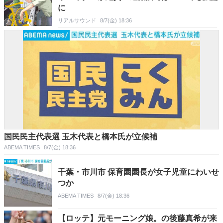
に
リアルサウンド
8/7(金) 18:36
国民民主代表選 玉木代表と橋本氏が立候補
ABEMA TIMES
8/7(金) 18:36
千葉・市川市 保育園園長が女子児童にわいせ
つか
ABEMA TIMES
8/7(金) 18:36
【ロッテ】元モーニング娘。の後藤真希が来