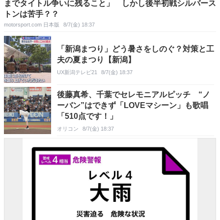
までタイトル争いに残ること」 しかし後半初戦シルバース
トンは苦手？？
motorsport.com 日本版
8/7(金) 18:37
「新潟まつり」どう暑さをしのぐ？対策と工
夫の夏まつり【新潟】
UX新潟テレビ21
8/7(金) 18:37
後藤真希、千葉でセレモニアルピッチ “ノ
ーバン”はできず「LOVEマシーン」も歌唱
「510点です！」
オリコン
8/7(金) 18:37