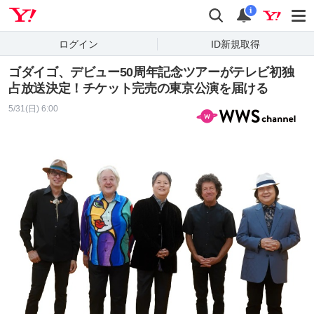
Yahoo! JAPAN
検索
通知
i
ログイン
ID新規取得
ゴダイゴ、デビュー50周年記念ツアーがテレビ初独
占放送決定！チケット完売の東京公演を届ける
5/31(日) 6:00