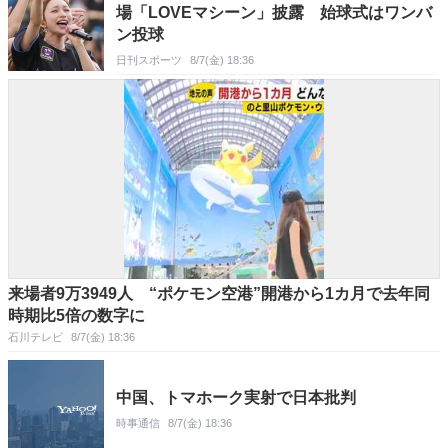
場「LOVEマシーン」披露 始球式はワンバ
ン投球
日刊スポーツ
8/7(金) 18:36
来場者9万3949人 “ポケモン空港”開港から1カ月で去年同
時期比5倍の数字に
石川テレビ
8/7(金) 18:36
中国、トマホーク実射で日本批判
時事通信
8/7(金) 18:36