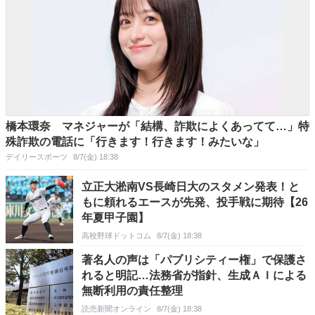
橋本環奈 マネジャーが「結構、詐欺によくあってて…」特
殊詐欺の電話に「行きます！行きます！みたいな」
デイリースポーツ
8/7(金) 18:38
立正大淞南VS長崎日大のスタメン発表！と
もに頼れるエースが先発、投手戦に期待【26
年夏甲子園】
高校野球ドットコム
8/7(金) 18:38
著名人の声は「パブリシティー権」で保護さ
れると明記…法務省が指針、生成ＡＩによる
無断利用の責任整理
読売新聞オンライン
8/7(金) 18:38