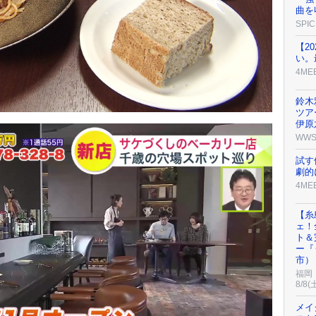
曲を
SPIC
【2
い。
4ME
鈴木
ツア
伊原
WW
試す
劇的
4ME
【糸
ェ！
ト＆
ー『
市）
福岡
8/8(
メイ