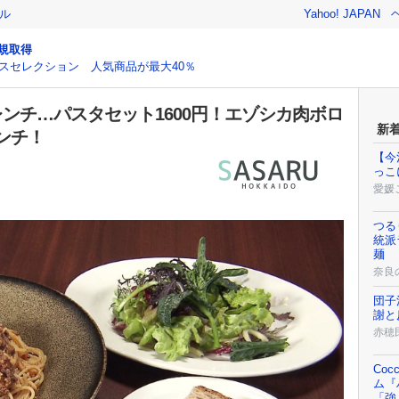
ル
Yahoo! JAPAN
規取得
スセレクション 人気商品が最大40％
ンチ…パスタセット1600円！エゾシカ肉ボロ
新
ンチ！
【今
っこ
愛媛
つる
統派
麺
奈良
団子
謝と
赤穂
Co
ム『
「強く