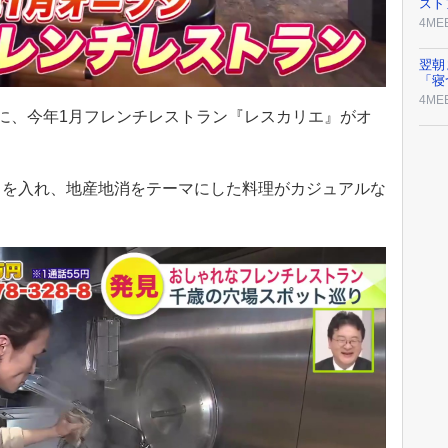
スト
4ME
翌朝
「寝
4ME
に、今年1月フレンチレストラン『レスカリエ』がオ
力を入れ、地産地消をテーマにした料理がカジュアルな