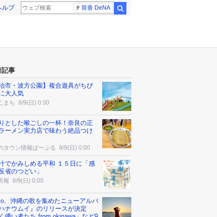
ヘルプ
筒香 DeNA
検索
着記事
治市・波方公園】複合遊具がちび
に大人気
こまち
8/9(日) 0:30
りとした喉ごしの一杯！奈良の正
ラーメン実力店で味わう絶品つけ
のタウン情報ぱーぷる
8/9(日) 0:00
汁でかみしめる平和 １５日に「感
反省のつどい」
民報
8/9(日) 0:00
cco、沖縄の歌を集めたニューアルバ
ハナウムイ』のリリースが決定
儚い者たち from okinawa」など9