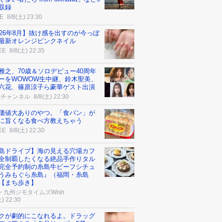
収録
E
8/8(土) 23:30
026年8月】抜け感を出すのが今っぽ
最新オレンジピンクネイル
EE
8/8(土) 22:35
雅之、70歳＆ソロデビュー40周年
ーをWOWOW生中継、鈴木聖美、
六花、篠原涼子ら豪華ゲスト出演
Sチャンネル
8/8(土) 22:30
価値大ありのやつ。「食パン」が
に旨くなる食べ方教えちゃう
EE
8/8(土) 22:30
島ドライブ】海の見える穴場カフ
全制覇したくなる絶品手作りタル
完全予約制の糸島牛ビーフシチュ
うみもぐら糸島』（福岡・糸島
【まち歩き】
・九州ジモタイムズWish
土) 22:30
クが劇的にこなれるよ。ドラッグ