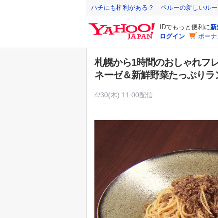
Y
ハチにも権利がある？ ペルーの新しいルー
a
IDでもっと便利に
新
h
ログイン
ボーナ
o
o
札幌から1時間のおしゃれフレ
!
ネーゼ＆新鮮野菜たっぷりラ
J
A
4/30(木) 11:00配信
P
A
N