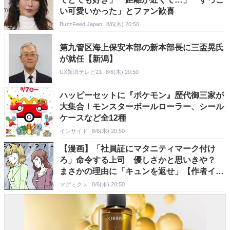
い可愛いかった」とファン歓喜
BuzzFeed Japan
8/6(木) 20:50
第九管区海上保安本部の新本部長に三盃晃氏
が就任【新潟】
UX新潟テレビ21
8/6(木) 20:50
ハッピーセットに『ポケモン』歴代御三家が
大集合！モンスターボールローラー、シール
ケースなど全12種
インサイド
8/6(木) 20:50
【漫画】「社員証にマタニティマーク付け
ろ」命令する上司 優しさかと思いきや？
まさかの理由に「キュンを返せ」【作者イン
タビュー】
マグミクス
8/6(木) 20:50