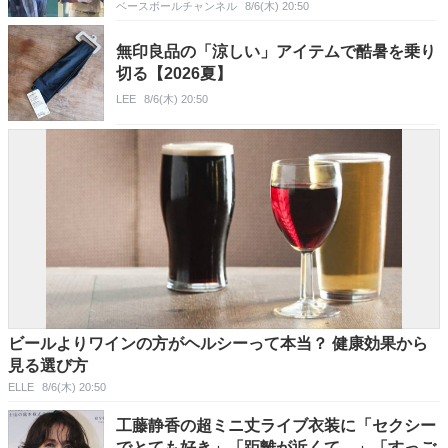
ベースボールチャンネル
8/6(木) 20:50
無印良品の「涼しい」アイテムで酷暑を乗り
切る【2026夏】
LEE
8/6(木) 20:50
ビールよりワインの方がヘルシーって本当？ 健康効果から
見る選び方
ELLE
8/6(木) 20:50
工藤静香の超ミニ丈ライブ衣装に「セクシー
でとても好き」「距離が近くて…」「すっご