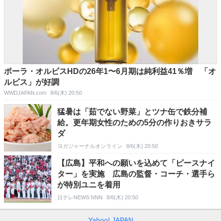
ポーラ・オルビスHDの26年1〜6月期は純利益41％増 「オ
ルビス」が好調
WWDJAPAN.com
8/6(木) 20:50
猛暑は「茹でない野菜」とツナ缶で鉄分補
給。更年期女性のための5分の作りおきサラ
ダ
ヨガジャーナルオンライン
8/6(木) 20:50
【広島】平和への願いを込めて「ピースナイ
ター」を実施 広島の監督・コーチ・選手ら
が特別ユニを着用
日テレNEWS NNN
8/6(木) 20:50
Yahoo! JAPAN