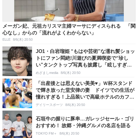
メーガン妃、元祖カリスマ主婦マーサにディスられる 「関
心なし」からの「流れがよくわからない」
ELLE
8/6(木) 20:50
JO1・白岩瑠姫 “もはや芸術”な濡れ髪ショッ
トにファン悶絶!川遊びの夏満喫姿で“珍し
い”タンクトップ写真も披露し「眩しすぎて
一旦閉じた」
めざましmedia
8/6(木) 20:50
「出産後とは思えない美美♥」Ｗ杯スタンド
で輝き放った堂安律の妻 ドイツでの生活が
憧れすぎる！上品装いで高級ホテルのカフェ
へ「本当に可愛い♥」
デイリースポーツ
8/6(木) 20:50
石垣牛の握りに豚串…ガレッジセール・ゴリ
おすすめ！ 故郷・沖縄グルメの名店を語る
TOKYO FM＋
8/6(木) 20:50