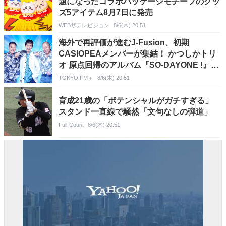
題になったコラボパッケージモチーフのグッ
ズ5アイテム8月7日に発売
WEBザテレビジョン
8/6(木) 20:51
海外で再評価が進むJ-Fusion、初期
CASIOPEAメンバーが集結！ かつしかトリ
オ 原点回帰のアルバム『SO-DAYONE !』リ
リース決定
TOKYO FM＋
8/6(木) 20:51
育成21歳の「ポテンシャルがガチすぎる」
スタンド一直線で騒然「文句なしの弾道」
Full-Count
8/6(木) 20:51