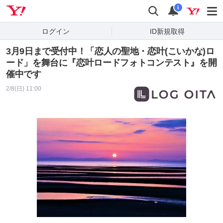
Yahoo! JAPAN
検索
通知
i
ログイン
ID新規取得
3月9日まで受付中！「恋人の聖地・恋叶(こいかな)ロ
ード」を舞台に『恋叶ロードフォトコンテスト』を開
催中です
2/8(日) 11:00