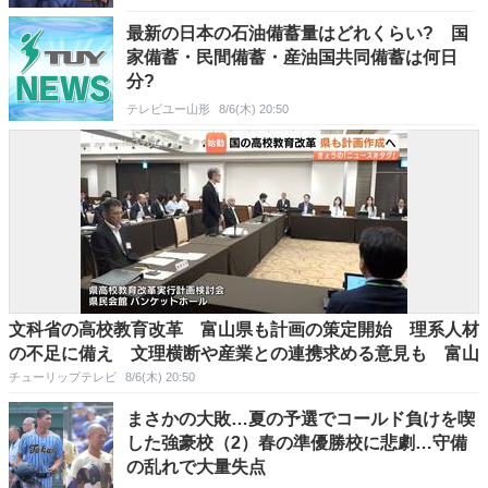
最新の日本の石油備蓄量はどれくらい? 国
家備蓄・民間備蓄・産油国共同備蓄は何日
分?
テレビユー山形
8/6(木) 20:50
文科省の高校教育改革 富山県も計画の策定開始 理系人材
の不足に備え 文理横断や産業との連携求める意見も 富山
チューリップテレビ
8/6(木) 20:50
まさかの大敗…夏の予選でコールド負けを喫
した強豪校（2）春の準優勝校に悲劇…守備
の乱れで大量失点