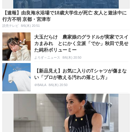
【速報】由良海水浴場で18歳大学生が死亡 友人と遊泳中に
行方不明 京都・宮津市
読売テレビ
8/6(木) 20:51
大玉だらけ 農家娘のグラドルが実家でスイ
カまみれ とにかく立派「でか」秋田で見せ
た純朴ボリューミー
よろず～ニュース
8/6(木) 20:50
【新品見え】お気に入りのTシャツが傷まな
い「プロが教える汚れの落とし方」
＠BAILA
8/6(木) 20:50