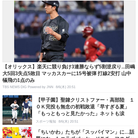
【オリックス】楽天に競り負け3連勝ならず5割逆戻り...田嶋
大5回3失点5敗目 マッカスカーに15号被弾 打線2安打 山中
犠飛の1点のみ
TBS NEWS DIG Powered by JNN
8/6(木) 20:51
【甲子園】聖隷クリストファー・高部陸 １
０Ｋ完投も無念の初戦敗退「早すぎる夏」
「もっともっと見たかった」ネットも涙
スポーツ報知
8/6(木) 20:51
「ちいかわ」たちが「スッパイマン」に…話