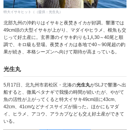
特大イサキヒット（（提供：光生丸）
北部九州の沖釣りはイサキと夜焚きイカが好調。響灘では
49cm頭の大型イサキが上がり、マダイやヒラメ、根魚も交
じって好土産に。玄界灘のイサキ釣りも1人30～40尾と順
調で、キロ級も登場。夜焚きイカは各地で40～90尾超の釣
果が続き、本格シーズンへ向けて期待が高まっている。
光生丸
5月17日、北九州市若松区・北湊の
光生丸
がSLJで響灘へ出
船すると、微風ベタナギで我慢の時間が続いたが、やがて
魚の活性が上がってくると特大イサキ49cm頭に43cm、
42cm、41cmなどナイスサイズが揃った。ほかにもマダ
イ、ヒラメ、アコウ、アラカブなども交え好土産ができて
いる。