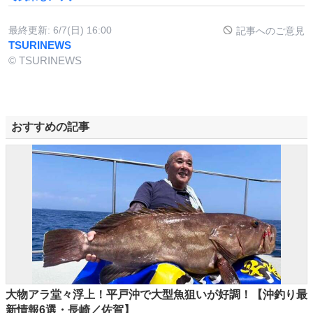
最終更新:
6/7(日) 16:00
記事へのご意見
TSURINEWS
© TSURINEWS
おすすめの記事
大物アラ堂々浮上！平戸沖で大型魚狙いが好調！【沖釣り最
新情報6選・長崎／佐賀】