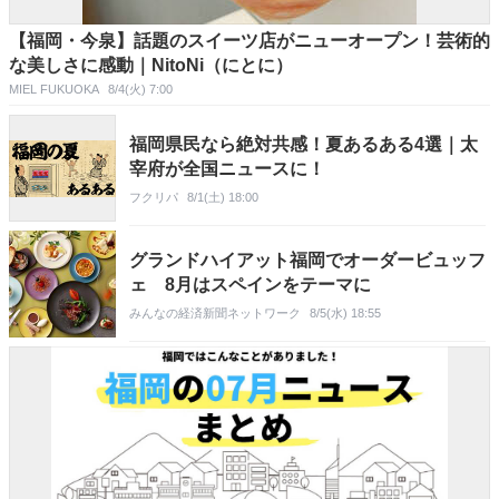
【福岡・今泉】話題のスイーツ店がニューオープン！芸術的
な美しさに感動｜NitoNi（にとに）
MIEL FUKUOKA
8/4(火) 7:00
福岡県民なら絶対共感！夏あるある4選｜太
宰府が全国ニュースに！
フクリパ
8/1(土) 18:00
グランドハイアット福岡でオーダービュッフ
ェ 8月はスペインをテーマに
みんなの経済新聞ネットワーク
8/5(水) 18:55