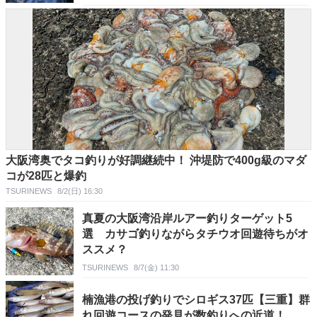
大阪湾奥でタコ釣りが好調継続中！ 沖堤防で400g級のマダ
コが28匹と爆釣
TSURINEWS
8/2(日) 16:30
真夏の大阪湾沿岸ルアー釣りターゲット5
選 カサゴ釣りながらタチウオ回遊待ちがオ
ススメ？
TSURINEWS
8/7(金) 11:30
楠漁港の投げ釣りでシロギス37匹【三重】群
れ回遊コースの発見が数釣りへの近道！