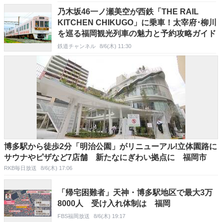
乃木坂46一ノ瀬美空が西鉄「THE RAIL
KITCHEN CHIKUGO」に乗車！太宰府･柳川
を巡る福岡観光列車の魅力と予約攻略ガイド
鉄道チャンネル
8/6(木) 11:30
博多駅から徒歩2分「明治公園」がリニューアル!立体園路に
サウナやピザなど7店舗 新たなにぎわい拠点に 福岡市
RKB毎日放送
8/6(木) 17:06
「帰宅困難者」天神・博多駅地区で最大3万
8000人 受け入れ体制は 福岡
FBS福岡放送
8/6(木) 19:17