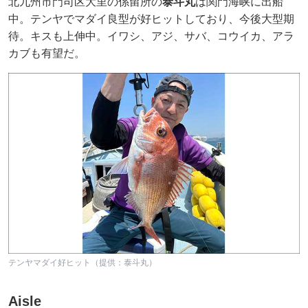
北九州市門司区大里の係留所の
泰斗丸
は関門海峡に出船
中。テンヤでマダイ良型が好ヒットしており、今後大型期
待。キスも上伸中。イワシ、アジ、サバ、コウイカ、アラ
カブも有望だ。
テンヤマダイ好ヒット（提供：泰斗丸）
Aisle