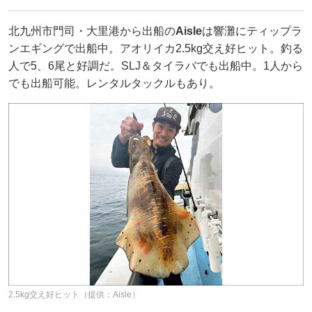
北九州市門司・大里港から出船の
Aisle
は響灘にティップラ
ンエギングで出船中。アオリイカ2.5kg交え好ヒット。釣る
人で5、6尾と好調だ。SLJ＆タイラバでも出船中。1人から
でも出船可能。レンタルタックルもあり。
2.5kg交え好ヒット（提供：Aisle）