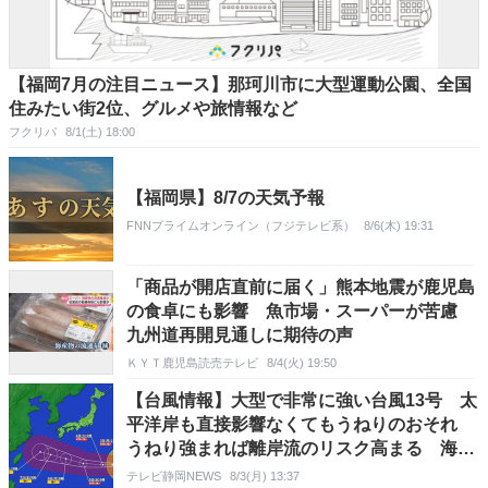
【福岡7月の注目ニュース】那珂川市に大型運動公園、全国
住みたい街2位、グルメや旅情報など
フクリパ
8/1(土) 18:00
【福岡県】8/7の天気予報
FNNプライムオンライン（フジテレビ系）
8/6(木) 19:31
「商品が開店直前に届く」熊本地震が鹿児島
の食卓にも影響 魚市場・スーパーが苦慮
九州道再開見通しに期待の声
ＫＹＴ鹿児島読売テレビ
8/4(火) 19:50
【台風情報】大型で非常に強い台風13号 太
平洋岸も直接影響なくてもうねりのおそれ
うねり強まれば離岸流のリスク高まる 海の
レジャーに支障も 前日に最新情報の確認を
テレビ静岡NEWS
8/3(月) 13:37