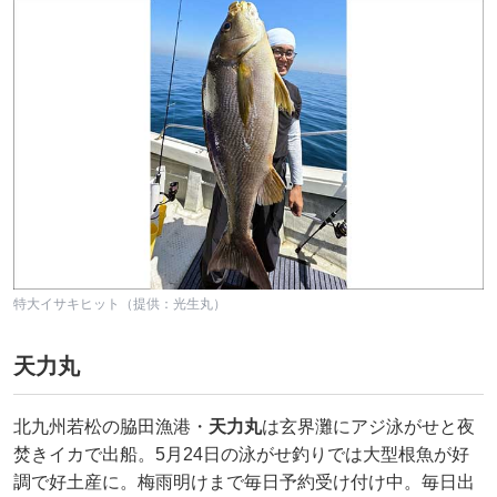
特大イサキヒット（提供：光生丸）
天力丸
北九州若松の脇田漁港・
天力丸
は玄界灘にアジ泳がせと夜
焚きイカで出船。5月24日の泳がせ釣りでは大型根魚が好
調で好土産に。梅雨明けまで毎日予約受け付け中。毎日出