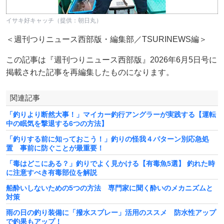
イサキ好キャッチ（提供：朝日丸）
＜週刊つりニュース西部版・編集部／TSURINEWS編＞
この記事は『週刊つりニュース西部版』2026年6月5日号に
掲載された記事を再編集したものになります。
関連記事
「釣りより断然大事！」マイカー釣行アングラーが実践する【運転
中の眠気を撃退する6つの方法】
「釣りする前に知っておこう！」釣りの怪我４パターン別応急処
置 事前に防ぐことが最重要！
「毒はどこにある？」釣りでよく見かける【有毒魚5選】 釣れた時
に注意すべき有毒部位を解説
船酔いしないための5つの方法 専門家に聞く酔いのメカニズムと
対策
雨の日の釣り装備に「撥水スプレー」活用のススメ 防水性アップ
で釣果もアップ！