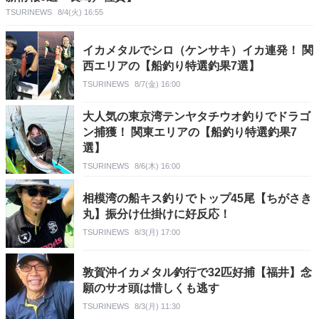
TSURINEWS
8/4(火) 16:55
イカメタルでシロ（ケンサキ）イカ連発！ 関
西エリアの【船釣り特選釣果7選】
TSURINEWS
8/7(金) 16:00
大人気の東京湾テンヤタチウオ釣りでドラゴ
ン捕獲！ 関東エリアの【船釣り特選釣果7
選】
TSURINEWS
8/6(木) 16:00
相模湾の船キス釣りでトップ45尾【ちがさき
丸】振分け仕掛けに好反応！
TSURINEWS
8/3(月) 17:00
敦賀沖イカメタル釣行で32匹好捕【福井】念
願のサオ頭は惜しくも逃す
TSURINEWS
8/3(月) 11:30