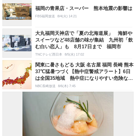
福岡の青果店・スーパー 熊本地震の影響は
FBS福岡放送
8/4(火) 14:21
大丸福岡天神店で「夏の北海道展」 海鮮や
スイーツなど48店舗の味が集結 九州初「飲
む白い恋人」も 8月17日まで 福岡市
TNCテレビ西日本
8/5(水) 17:02
関東に暑さもどる 大阪 名古屋 福岡 長崎 熊本
37℃猛暑つづく【熱中症警戒アラート】6日
は全国35地域 熱中症になりやすい危険な暑
さに
NBC長崎放送
8/6(木) 7:45