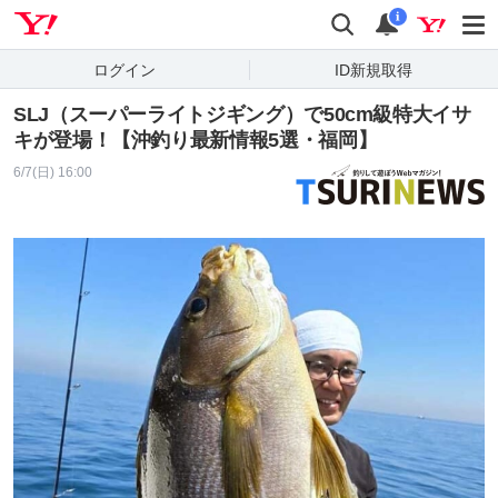
Yahoo! JAPAN
検索
通知
i
ログイン
ID新規取得
SLJ（スーパーライトジギング）で50cm級特大イサ
キが登場！【沖釣り最新情報5選・福岡】
6/7(日) 16:00