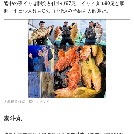
船中の夜イカは胴突き仕掛け97尾、イカメタル80尾と順
調。平日少人数もOK、飛び込み予約も大歓迎だ。
大型根魚好調（提供：天力丸）
泰斗丸