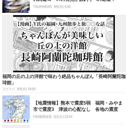
TSURINEWS
8/6(木) 6:00
福岡の丘の上の洋館で味わう絶品ちゃんぽん「長崎阿蘭陀珈
琲館」
フクリパ
8/3(月) 18:00
【地震情報】熊本で震度5弱 福岡・みやま
市で震度3 津波の心配なし 各地の震度
FBS福岡放送
8/1(土) 22:04