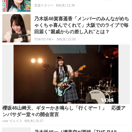
音楽ナタリー
8/6(木) 11:39
乃木坂46賀喜遥香「メンバーのみんながめち
ゃくちゃ喜んでくれて」大阪でのライブで毎
回届く“親戚からの差し入れ”とは？
TOKYO FM＋
8/6(木) 22:50
櫻坂46山﨑天、ギターかき鳴らし「行くぞー！」 応援ア
ンバサダー堂々の開会宣言
vois ヴォイス
8/6(木) 15:27