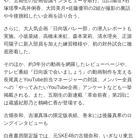
や、五期生の企画会議インタビューを敢行。山口陽世×石
塚瑶季×高井俐香、大田美月×佐藤優羽の2組が撮影の裏話
や今後挑戦したい企画を語り合う。
さらに、大人気企画「日向坂バレー部」の潜入レポートも
実施。小坂菜緒、高橋未来虹、森本茉莉、清水理央、正源
司陽子に新入部員を加えた練習模様や、初の対外試合に徹
底密着した。
そのほか、約3年分の動画を網羅したレビューページや、
テレビ番組『日向坂で会いましょう』の動画制作を支える
長尾真とYouTube担当マネージャーの対談、メンバー全員
への「やってみたいYouTube企画」アンケートなども一挙
掲載される。また、五期生の新連載「革命前夜」第2回に
は蔵盛妃那乃と鶴崎仁香が登場する。
古畑奈和、吉瀬真珠の限定版表紙、巻末には後藤真希のロ
ングインタビューも
白夜書房限定版では、元SKE48の古畑奈和、いぎなり東北