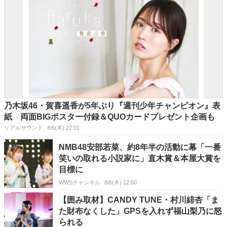
乃木坂46・賀喜遥香が5年ぶり『週刊少年チャンピオン』表
紙 両面BIGポスター付録＆QUOカードプレゼント企画も
リアルサウンド
8/6(木) 22:01
NMB48安部若菜、約8年半の活動に幕「一番
笑いの取れる小説家に」直木賞＆本屋大賞を
目標に
WWSチャンネル
8/6(木) 12:00
【囲み取材】CANDY TUNE・村川緋杏「ま
た財布なくした」GPSを入れず福山梨乃に怒
られる