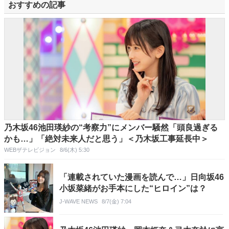
おすすめの記事
乃木坂46池田瑛紗の“考察力”にメンバー騒然「頭良過ぎる
かも…」「絶対未来人だと思う」＜乃木坂工事延長中＞
WEBザテレビジョン
8/6(木) 5:30
「連載されていた漫画を読んで…」日向坂46
小坂菜緒がお手本にした“ヒロイン”は？
J-WAVE NEWS
8/7(金) 7:04