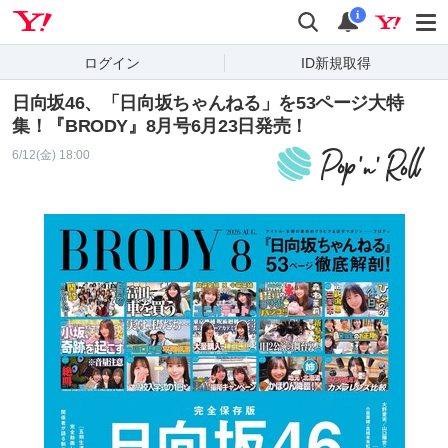
Yahoo! JAPAN
検索
通知
i
ログイン
ID新規取得
日向坂46、「日向坂ちゃんねる」を53ページ大特
集！『BRODY』8月号6月23日発売！
6/12(金) 18:00