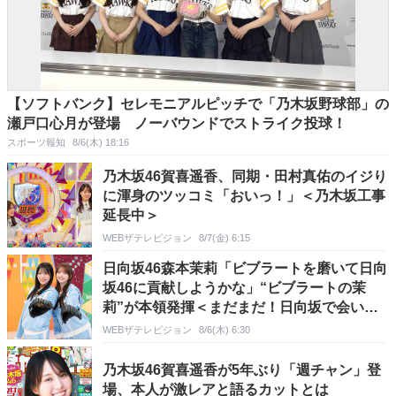
【ソフトバンク】セレモニアルピッチで「乃木坂野球部」の
瀬戸口心月が登場 ノーバウンドでストライク投球！
スポーツ報知
8/6(木) 18:16
乃木坂46賀喜遥香、同期・田村真佑のイジり
に渾身のツッコミ「おいっ！」＜乃木坂工事
延長中＞
WEBザテレビジョン
8/7(金) 6:15
日向坂46森本茉莉「ビブラートを磨いて日向
坂46に貢献しようかな」“ビブラートの茉
莉”が本領発揮＜まだまだ！日向坂で会いま
しょう＞
WEBザテレビジョン
8/6(木) 6:30
乃木坂46賀喜遥香が5年ぶり「週チャン」登
場、本人が激レアと語るカットとは