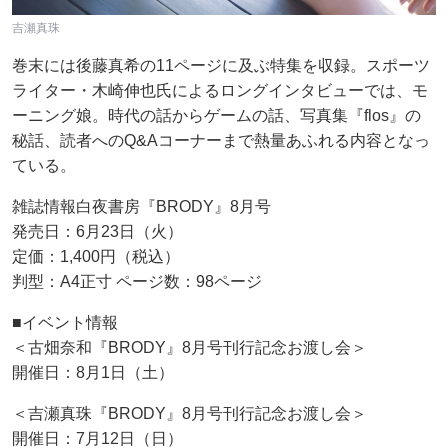
吉瀬真珠
巻末には後藤真希の11ページに及ぶ特集を収録。スポーツ
ライター・木崎伸也氏によるロングインタビューでは、モ
ーニング娘。時代の話からゲームの話、写真集『flos』の
秘話、読者へのQ&Aコーナーまで熱量あふれる内容となっ
ている。
雑誌情報白夜書房『BRODY』8月号
発売日：6月23日（火）
定価：1,400円（税込）
判型：A4正寸 ページ数：98ページ
■イベント情報
＜古畑奈和『BRODY』8月号刊行記念お渡し会＞
開催日：8月1日（土）
＜吉瀬真珠『BRODY』8月号刊行記念お渡し会＞
開催日：7月12日（日）