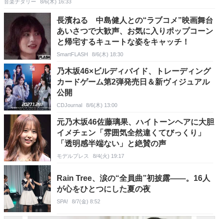
音楽ナタリー
8/6(木) 16:33
長濱ねる 中島健人との“ラブコメ”映画舞台
あいさつで大歓声、お気に入りポップコーン
と帰宅するキュートな姿をキャッチ！
SmartFLASH
8/6(木) 18:30
乃木坂46×ビルディバイド、トレーディング
カードゲーム第2弾発売日＆新ヴィジュアル
公開
CDJournal
8/6(木) 13:00
元乃木坂46佐藤璃果、ハイトーンヘアに大胆
イメチェン「雰囲気全然違くてびっくり」
「透明感半端ない」と絶賛の声
モデルプレス
8/4(火) 19:17
Rain Tree、涙の“全員曲”初披露――。16人
が心をひとつにした夏の夜
SPA!
8/7(金) 8:52