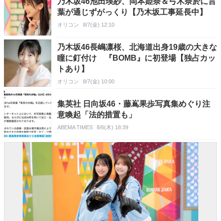
乃木坂46池田瑛紗、岡本姫奈＆弓木奈於に言
葉が通じずがっくり【乃木坂工事延長中】
オリコン
8/7(金) 12:10
乃木坂46長嶋凛桜、北海道出身19歳の大きな
瞳に釘付け 『BOMB』に初登場【独占カッ
トあり】
オリコン
8/7(金) 10:00
集英社 日向坂46・藤嶌果歩写真集めぐり注
意喚起「法的措置も」
ABEMA TIMES
8/6(木) 18:39