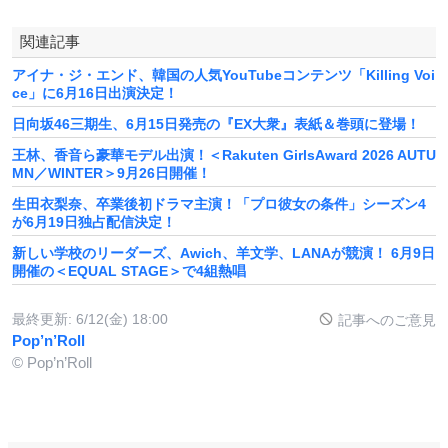
関連記事
アイナ・ジ・エンド、韓国の人気YouTubeコンテンツ「Killing Voi
ce」に6月16日出演決定！
日向坂46三期生、6月15日発売の『EX大衆』表紙＆巻頭に登場！
王林、香音ら豪華モデル出演！＜Rakuten GirlsAward 2026 AUTU
MN／WINTER＞9月26日開催！
生田衣梨奈、卒業後初ドラマ主演！「プロ彼女の条件」シーズン4
が6月19日独占配信決定！
新しい学校のリーダーズ、Awich、羊文学、LANAが競演！ 6月9日
開催の＜EQUAL STAGE＞で4組熱唱
最終更新:
6/12(金) 18:00
記事へのご意見
Pop’n’Roll
© Pop’n’Roll