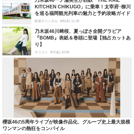
乃木坂46一ノ瀬美空が西鉄「THE RAIL
KITCHEN CHIKUGO」に乗車！太宰府･柳川
を巡る福岡観光列車の魅力と予約攻略ガイド
鉄道チャンネル
8/6(木) 11:30
乃木坂46川﨑桜、夏っぽさ全開グラビア
『BOMB』表紙＆巻頭に登場【独占カットあ
り】
オリコン
8/7(金) 10:00
櫻坂46の5周年ライブが映像作品化、グループ史上最大規模
ワンマンの熱狂をコンパイル