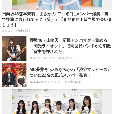
日向坂46森本茉莉、まさかの“二つ名”にメンバー爆笑「裏
で後輩に言われてる？（笑）」【まだまだ！日向坂で会いま
しょう】
オリコン
8/7(金) 7:30
櫻坂46・山崎天 応援アンバサダー務める
「閃光ライオット」で同世代バンドから刺激
「背中を押された」
スポニチアネックス
8/6(木) 22:36
MC蒼井そら×みなみかわ『渋谷マッピーズ』
ついに22名の正式メンバー発表！
Yahoo!ニュース PR［PR］
8/7(金) 12:24