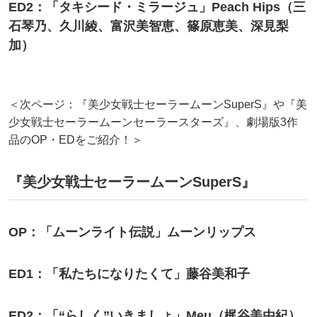
ED2：「タキシード・ミラージュ」Peach Hips（三
石琴乃、久川綾、富沢美智恵、篠原恵美、深見梨
加）
＜次ページ：『美少女戦士セーラームーンSuperS』や『美
少女戦士セーラームーンセーラースターズ』、劇場版3作
品のOP・EDをご紹介！＞
『美少女戦士セーラームーンSuperS』
OP：「ムーンライト伝説」ムーンリップス
ED1：「私たちになりたくて」藤谷美和子
ED2：「“らしく”いきましょ」Meu（梶谷美由紀）