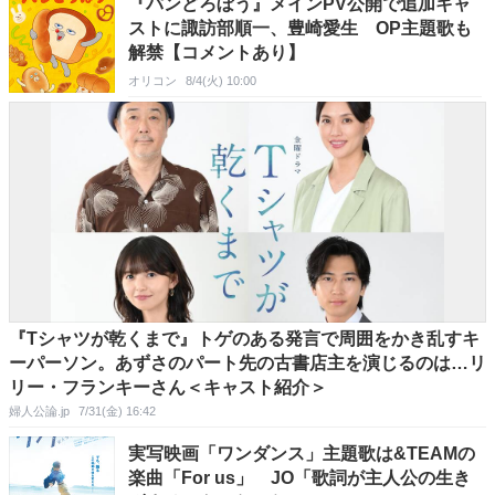
『パンどろぼう』メインPV公開で追加キャ
ストに諏訪部順一、豊崎愛生 OP主題歌も
解禁【コメントあり】
オリコン
8/4(火) 10:00
『Tシャツが乾くまで』トゲのある発言で周囲をかき乱すキ
ーパーソン。あずさのパート先の古書店主を演じるのは…リ
リー・フランキーさん＜キャスト紹介＞
婦人公論.jp
7/31(金) 16:42
実写映画「ワンダンス」主題歌は&TEAMの
楽曲「For us」 JO「歌詞が主人公の生き