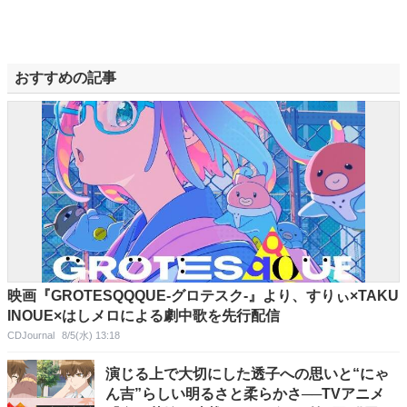
おすすめの記事
映画『GROTESQQQUE-グロテスク-』より、すりぃ×TAKU
INOUE×はしメロによる劇中歌を先行配信
CDJournal
8/5(水) 13:18
演じる上で大切にした透子への思いと“にゃ
ん吉”らしい明るさと柔らかさ──TVアニメ