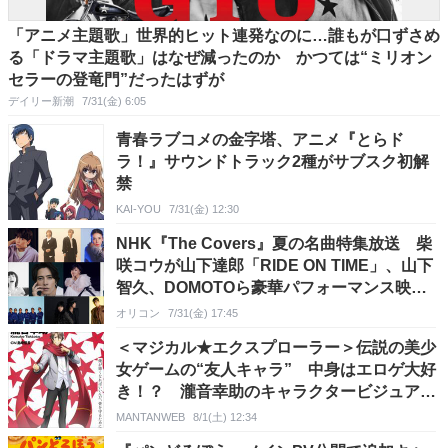
「アニメ主題歌」世界的ヒット連発なのに…誰もが口ずさめ
る「ドラマ主題歌」はなぜ減ったのか かつては“ミリオン
セラーの登竜門”だったはずが
デイリー新潮
7/31(金) 6:05
青春ラブコメの金字塔、アニメ『とらド
ラ！』サウンドトラック2種がサブスク初解
禁
KAI-YOU
7/31(金) 12:30
NHK『The Covers』夏の名曲特集放送 柴
咲コウが山下達郎「RIDE ON TIME」、山下
智久、DOMOTOら豪華パフォーマンス映像
も
オリコン
7/31(金) 17:45
＜マジカル★エクスプローラー＞伝説の美少
女ゲームの“友人キャラ” 中身はエロゲ大好
き！？ 瀧音幸助のキャラクタービジュアル
公開
MANTANWEB
8/1(土) 12:34