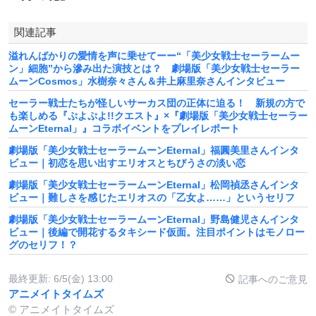
関連記事
溢れんばかりの愛情を声に乗せてーー“「美少女戦士セーラームー
ン」細胞”から滲み出た演技とは？ 劇場版「美少女戦士セーラー
ムーンCosmos」水樹奈々さん＆井上麻里奈さんインタビュー
セーラー戦士たちが怪しいサーカス団の正体に迫る！ 新規の方で
も楽しめる『ぷよぷよ!!クエスト』×『劇場版「美少女戦士セーラー
ムーンEternal」』コラボイベントをプレイレポート
劇場版「美少女戦士セーラームーンEternal」福圓美里さんインタ
ビュー｜初恋を思い出すエリオスとちびうさの淡い恋
劇場版「美少女戦士セーラームーンEternal」松岡禎丞さんインタ
ビュー｜難しさを感じたエリオスの「乙女よ……」というセリフ
劇場版「美少女戦士セーラームーンEternal」野島健児さんインタ
ビュー｜後編で開花するタキシード仮面。注目ポイントはモノロー
グのセリフ！？
最終更新:
6/5(金) 13:00
記事へのご意見
アニメイトタイムズ
© アニメイトタイムズ