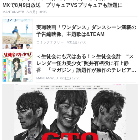
MXで8月9日放送 プリキュアVSプリキュアも話題に
MANTANWEB
8/3(月) 18:06
実写映画「ワンダンス」ダンスシーン満載の
予告編映像、主題歌は&TEAM
コミックナタリー
7/31(金) 7:00
＜生徒会にも穴はある！＞生徒会会計 “ス
レンダー怪力美少女”照井有栖役に石上静
香 「マガジン」話題作が原作のテレビアニ
メ
MANTANWEB
8/1(土) 17:23