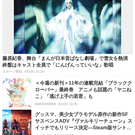
藤原紀香、舞台「まんが日本昔ばなし劇場」で雪女を熱演
終盤はキャスト全員で「にんげんっていいな」歌唱
スポーツ報知
8/5(水) 21:20
＜今週の新刊＞11年の連載完結「ブラックク
ローバー」最終巻 アニメも話題の「ヤニね
こ」「逃げ上手の若君」も
MANTANWEB
8/2(日) 18:35
グッスマ、美少女プラモデル原作の新作SF
サスペンスADV『ヴァルキリーチューン』ス
イッチでもリリース決定―Steam版サントラ
も発売中