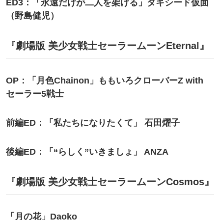
ED3：「永遠だけが二人を架ける」タキシード仮面
（野島健児）
『劇場版 美少女戦士セーラームーンEternal』
OP：「月色Chainon」ももいろクローバーZ with
セーラー5戦士
前編ED：「私たちになりたくて」 石田燿子
後編ED：「“らしく”いきましょ」 ANZA
『劇場版 美少女戦士セーラームーンCosmos』
「月の花」Daoko