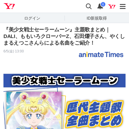
Yahoo! JAPAN
検索
通知
i
ログイン
ID新規取得
『美少女戦士セーラームーン』主題歌まとめ｜
DALI、ももいろクローバーZ、石田燿子さん、やくし
まるえつこさんらによる名曲をご紹介！
6/5(金) 13:00