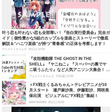
叶う恋も叶わない恋も全部尊い！『告白実行委員会』完全ガ
イド｜個性豊かな5組のカップルを楽曲とストーリーで徹底
解説＆“ハニワ楽曲”が持つ“青春感”の正体を考察します！
アニメイトタイムズ
8/1(土) 10:00
『攻殻機動隊 THE GHOST IN THE
SHELL』『ヤニねこ』『スーパーの裏でヤ
ニ吸うふたり』など人気アニソン大集合！ 最
新2026夏アニメ主題歌まとめ＆YouTube再
アニメイトタイムズ
7/31(金) 17:00
生回数ランキング【＋7選】
＜FX戦士くるみちゃん＞テレビアニメが10
月スタート 瀬戸麻沙美、伊藤彩沙、岡咲美
保出演 ビジュアルに“FX戦士”集結！
MANTANWEB
8/1(土) 22:00