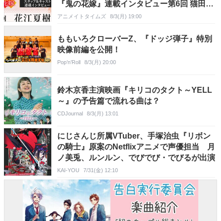
『鬼の花嫁』連載インタビュー第6回 猫田東
吉役・花江夏樹さん
アニメイトタイムズ
8/3(月) 19:00
ももいろクローバーZ、『ドッジ弾子』特別
映像前編を公開！
Pop’n’Roll
8/3(月) 20:00
鈴木京香主演映画『キリコのタクト～YELL
～』の予告篇で流れる曲は？
CDJournal
8/3(月) 13:01
にじさんじ所属VTuber、手塚治虫『リボン
の騎士』原案のNetflixアニメで声優担当 月
ノ美兎、ルンルン、でびでび・でびるが出演
KAI-YOU
7/31(金) 12:10