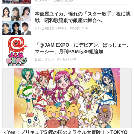
インサイド
8/4(火) 16:50
本仮屋ユイカ、憧れの「スター歌手」役に挑
戦 昭和歌謡劇で銀座の舞台へ
テレビ朝日系（ANN）
8/5(水) 21:45
「@JAM EXPO」にデビアン、ばっしょー、
マーシー、月刊PAMら39組追加
音楽ナタリー
8/3(月) 12:00
＜Yes！プリキュア5 鏡の国のミラクル大冒険！＞TOKYO