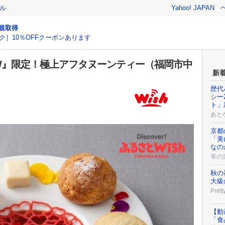
ル
Yahoo! JAPAN
規取得
ク］10％OFFクーポンあります
 SHOW』限定！極上アフタヌーンティー（福岡市中
新
歴代
シー
ト」
あと
京都
「美
なの
草の
秋の
大級
Prett
【動
「食