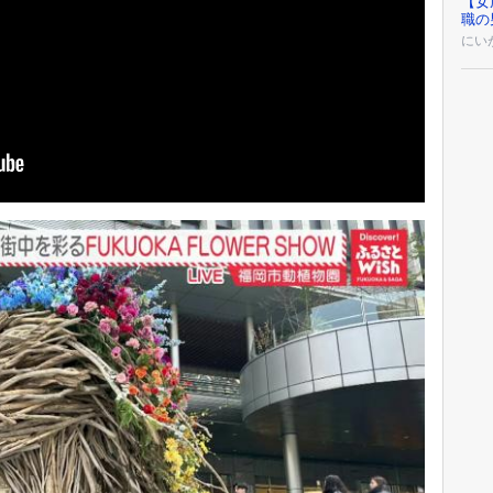
【女
職の
にい