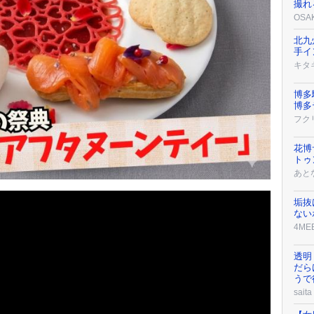
撮れ
OSA
北九
手イ
キタ
博多
博多
フク
花博
トゥ
あと
垢抜
ない
4ME
透明
だら
うで
saita