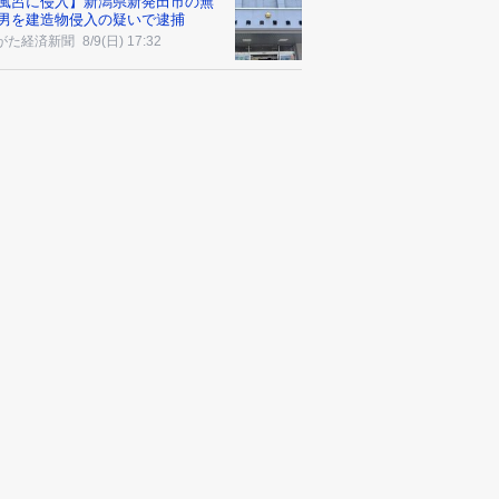
風呂に侵入】新潟県新発田市の無
男を建造物侵入の疑いで逮捕
がた経済新聞
8/9(日) 17:32