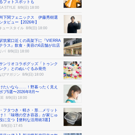
るフォトスポットも
KA STYLE
8/9(日) 18:00
州下関フェニックス 伊藤秀樹選
ンタビュー【2026年】
キュースタイル
8/9(日) 18:00
駅筑紫口近くの高架下に『VIERRA
テラス』飲食・美容の6店舗が出店
リパ
8/9(日) 18:00
サンリオコラボグッズ「トゥンク
ンク」とのぬいぐるみ発売
なびマガジン
8/9(日) 18:00
けたいなら……！野暮ったく見え
ボブ5選〜2026年8月〜
EE
8/9(日) 18:00
・フタつき・軽さ・形…メリット
け！「味噌の空き容器」が家じゅ
役に立つ【便利な活用術3選】
8/9(日) 17:45