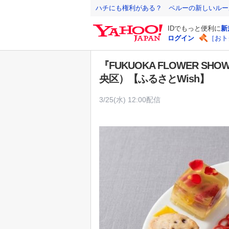
Y
ハチにも権利がある？ ペルーの新しいルー
a
IDでもっと便利に
新
h
ログイン
［おト
o
o
『FUKUOKA FLOWER
!
央区）【ふるさとWish】
J
A
3/25(水) 12:00配信
P
A
N