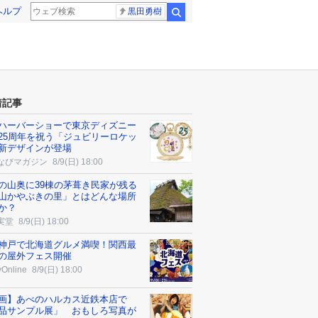
ヘルプ
黒田勇樹
検索
着記事
ハーバーショーで東京ディズニー
25周年を祝う「ジュビリーロケッ
新デザインが登場
なびマガジン
8/9(日) 18:00
の山奥に39棟の茅葺き民家が残る
山かやぶきの里」とはどんな場所
か？
実堂
8/9(日) 18:00
神戸で北海道グルメ満喫！関西最
の屋外フェス開催
yOnline
8/9(日) 18:00
画】あべのハルカス近鉄本店で
品サンプル展」 おもしろ写真が