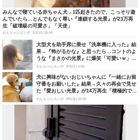
みんなで寝ている赤ちゃん犬→1匹起きたので、こっそり遊
んでいたら…とんでもなく尊い『連鎖する光景』が23万再
生「破壊級の可愛さ」「天使」
わんちゃんホンポ
8/2(日) 20:40
大型犬を助手席に乗せ『洗車機に入った』結
果→『怖がるかな』と思ったら…コントのよ
うな『まさかの光景』に爆笑「可愛いｗ」
「めっちゃ笑った」
わんちゃんホンポ
8/9(日) 6:50
犬に興味がないおじいちゃんに『一緒にお留
守番をお願いした』結果→久々の再会で見せ
た『愛おしい光景』が14万再生「積極的で
草」「デレてるｗ」
わんちゃんホンポ
8/5(水) 20:40