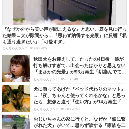
『なぜか外から笑い声が聞こえるな』と思い、庭を見に行っ
た結果→犬が隙間から…『思わず納得する光景』に反響「私
も通り過ぎたい」「可愛すぎ」
わんちゃんホンポ
8/5(水) 20:50
秋田犬をお迎えして、たったの4日後→娘が
打ち解けすぎて…出会ったばかりと思えない
『まさかの光景』が93万再生「馴染んでて
草」「相棒感ｗ」
わんちゃんホンポ
8/9(日) 6:40
犬に買ってあげた『ベッド代わりのマット』
→『夜、ちゃんと使ってくれるかな』と思っ
たら…想像と違う『使い方』が14万再生「賢
い」「布団ｗ」
わんちゃんホンポ
8/6(木) 20:50
おじいちゃんの家に行くと、なぜか『鎖に繋
がれた犬』がいて…思わず涙する『家族を二