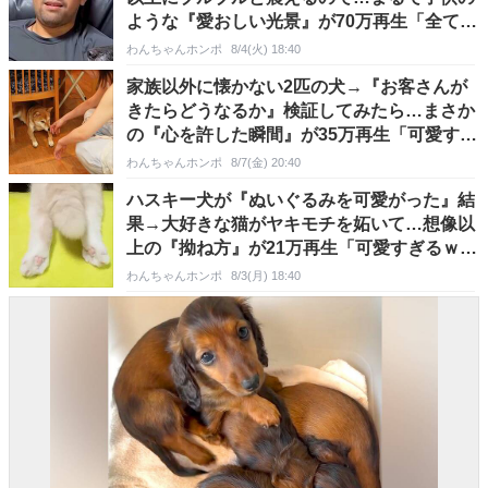
ような『愛おしい光景』が70万再生「全てが
可愛い」
わんちゃんホンポ
8/4(火) 18:40
家族以外に懐かない2匹の犬→『お客さんが
きたらどうなるか』検証してみたら…まさか
の『心を許した瞬間』が35万再生「可愛すぎ
る」「賢い」
わんちゃんホンポ
8/7(金) 20:40
ハスキー犬が『ぬいぐるみを可愛がった』結
果→大好きな猫がヤキモチを妬いて…想像以
上の『拗ね方』が21万再生「可愛すぎるｗ」
「ほっこりした」
わんちゃんホンポ
8/3(月) 18:40