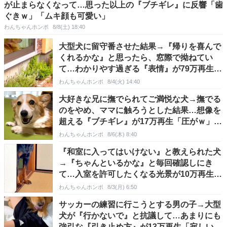
が止まらなくなって…思った以上の『ブチギレ』に反響「歯
ぐきｗ」「ムキ顔も可愛い」
わんちゃんホンポ
8/8(土) 18:40
大型犬に留守番させた結果→『帰りを喜んで
くれるかな』と思ったら、窓際で拗ねてい
て…わかりやす過ぎる『表情』が79万再生
「人間みたいで草」
わんちゃんホンポ
8/4(火) 14:40
大好きな兄に撫でられてご満悦な犬→撫でる
のをやめ、ママに触ろうとした結果…想像を
超える『ブチギレ』が17万再生「圧がｗ」
「ムキ顔可愛い」
わんちゃんホンポ
8/6(木) 8:40
『和室に入ってはいけない』と教えられた犬
→『ちゃんといるかな』と毎回確認しにき
て…入室を許可したくなる光景が10万再生
「しつこくて可愛い」
わんちゃんホンポ
8/3(月) 6:50
サッカーの練習に行こうとする男の子→大型
犬が『行かないで』と抗議して…あまりにも
強引な『引き止め方』が13万再生「寂しいん