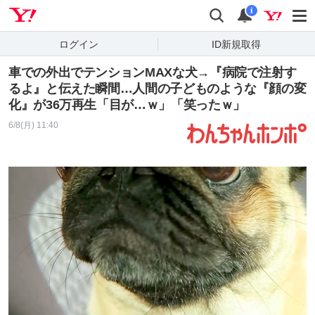
Yahoo! JAPAN
検索
通知
i
ログイン
ID新規取得
車での外出でテンションMAXな犬→『病院で注射す
るよ』と伝えた瞬間…人間の子どものような『顔の変
化』が36万再生「目が…ｗ」「笑ったｗ」
6/8(月) 11:40