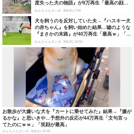
度失った犬の物語』が9万再生「最高の顔」
「絶対に幸せだ」
わんちゃんホンポ
8/6(木) 7:50
犬を飼うのを反対していた夫→『ハスキー犬
の赤ちゃん』を飼い始めた結果…嘘のような
『まさかの末路』が40万再生「最高ｗ」「メ
ロメロで草」
わんちゃんホンポ
8/6(木) 18:50
お散歩が大嫌いな犬を『カートに乗せてみた』結果→『嫌が
るかな』と思いきや…予想外の反応が44万再生「文句言っ
てたのにｗｗ」「笑顔が最高」
わんちゃんホンポ
8/4(火) 20:40