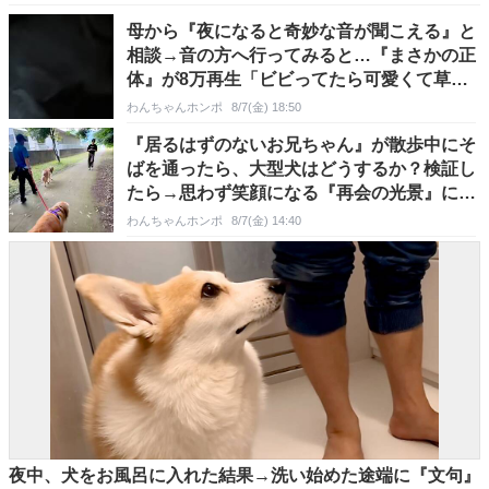
母から『夜になると奇妙な音が聞こえる』と
相談→音の方へ行ってみると…『まさかの正
体』が8万再生「ビビってたら可愛くて草」
「嬉しそうｗ」
わんちゃんホンポ
8/7(金) 18:50
『居るはずのないお兄ちゃん』が散歩中にそ
ばを通ったら、大型犬はどうするか？検証し
たら→思わず笑顔になる『再会の光景』に
「嬉しいね」の声
わんちゃんホンポ
8/7(金) 14:40
夜中、犬をお風呂に入れた結果→洗い始めた途端に『文句』