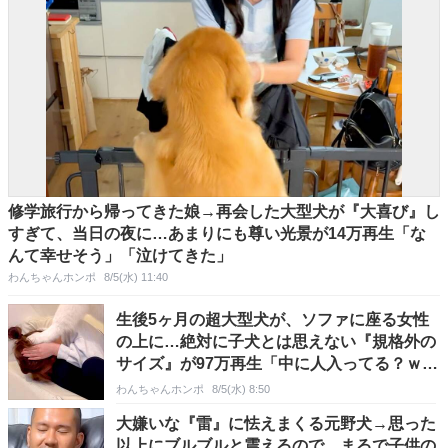
修学旅行から帰ってきた娘→再会した大型犬が『大喜び』し
すぎて、当日の夜に…あまりにも尊い光景が14万再生「な
んて幸せそう」「泣けてきた」
わんちゃんホンポ
8/5(水) 11:40
生後5ヶ月の超大型犬が、ソファに座る女性
の上に…絶対に子犬とは思えない『規格外の
サイズ』が97万再生「中に人入ってる？ｗ」
「将来楽しみ」
わんちゃんホンポ
8/5(水) 8:50
大嫌いな『雷』に怯えまくる元野犬→思った
以上にブルブルと震えるので…まるで子供の