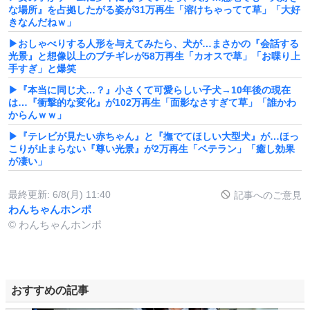
な場所』を占拠したがる姿が31万再生「溶けちゃってて草」「大好
きなんだねｗ」
▶おしゃべりする人形を与えてみたら、犬が…まさかの『会話する
光景』と想像以上のブチギレが58万再生「カオスで草」「お喋り上
手すぎ」と爆笑
▶『本当に同じ犬…？』小さくて可愛らしい子犬→10年後の現在
は…『衝撃的な変化』が102万再生「面影なさすぎて草」「誰かわ
からんｗｗ」
▶『テレビが見たい赤ちゃん』と『撫でてほしい大型犬』が…ほっ
こりが止まらない『尊い光景』が2万再生「ベテラン」「癒し効果
が凄い」
最終更新:
6/8(月) 11:40
記事へのご意見
わんちゃんホンポ
© わんちゃんホンポ
おすすめの記事