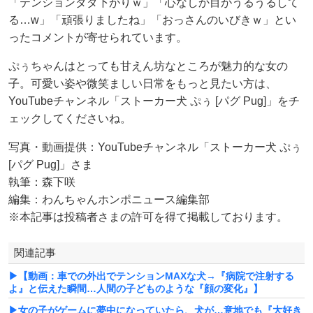
「テンションダダ下がりｗ」「心なしか目がうるうるして
る…w」「頑張りましたね」「おっさんのいびきｗ」とい
ったコメントが寄せられています。‬
ぷぅちゃんはとっても甘えん坊なところが魅力的な女の
子。可愛い姿や微笑ましい日常をもっと見たい方は、
YouTubeチャンネル「ストーカー犬 ぷぅ [パグ Pug]」をチ
ェックしてくださいね。
写真・動画提供：YouTubeチャンネル「ストーカー犬 ぷぅ
[パグ Pug]」さま
執筆：森下咲
編集：わんちゃんホンポニュース編集部
※本記事は投稿者さまの許可を得て掲載しております。
関連記事
▶【動画：車での外出でテンションMAXな犬→『病院で注射する
よ』と伝えた瞬間…人間の子どものような『顔の変化』】
▶女の子がゲームに夢中になっていたら、犬が…意地でも『大好き