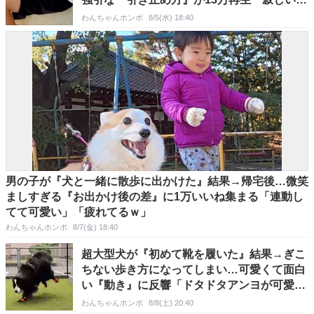
だ」「可愛すぎ」
わんちゃんホンポ
8/5(水) 18:40
男の子が『犬と一緒に散歩に出かけた』結果→帰宅後…微笑
ましすぎる『お出かけ後の差』に1万いいね集まる「連動し
てて可愛い」「疲れてるｗ」
わんちゃんホンポ
8/7(金) 18:40
超大型犬が『初めて靴を履いた』結果→ぎこ
ちない歩き方になってしまい…可愛くて面白
い『動き』に反響「ドタドタアンヨが可愛
い」「お利口さん」
わんちゃんホンポ
8/8(土) 20:40